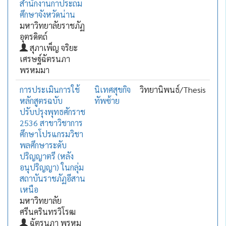
สำนักงานกาประถม
ศึกษาจังหวัดน่าน
มหาวิทยาลัยราชภัฏ
อุตรดิตถ์
สุภาเพ็ญ จริยะ
เศรษฐ์ฉัตรนภา
พรหมมา
การประเมินการใช้
นิเทศสุขกิจ
วิทยานิพนธ์/Thesis
หลักสูตรฉบับ
ทัพซ้าย
ปรับปรุงพุทธศักราช
2536 สาขาวิชาการ
ศึกษาโปรแกรมวิชา
พลศึกษาระดับ
ปริญญาตรี (หลัง
อนุปริญญา) ในกลุ่ม
สถาบันราชภัฏอีสาน
เหนือ
มหาวิทยาลัย
ศรีนครินทรวิโรฒ
ฉัตรนภา พรหม