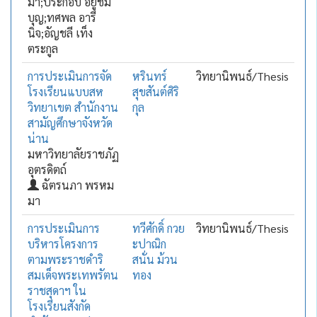
มา;ประกอบ อยู่ชม
บุญ;ทศพล อารี
นิจ;อัญชลี เท็ง
ตระกูล
การประเมินการจัด
หรินทร์
วิทยานิพนธ์/Thesis
โรงเรียนแบบสห
สุขสันต์ศิริ
วิทยาเขต สำนักงาน
กุล
สามัญศึกษาจังหวัด
น่าน
มหาวิทยาลัยราชภัฏ
อุตรดิตถ์
ฉัตรนภา พรหม
มา
การประเมินการ
ทวีศักดิ์ กวย
วิทยานิพนธ์/Thesis
บริหารโครงการ
ะปาณิก
ตามพระราชดำริ
สนั่น ม้วน
สมเด็จพระเทพรัตน
ทอง
ราชสุดาฯ ใน
โรงเรียนสังกัด