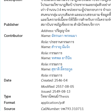
โปรแกรมวิชานาฏศิลป์ ประชากรและกลุ่มตัวอย่างท
เก่า จำนวน 34 คน หน่วยงาน ผู้ประกอบการ จำนวน
สนทนากลุ่ม แบบสังเกต และแบบสอบถาม ข้อมูลที่ได
และวิเคราะห์เนื้อหาใช้วิธีการสำหรับการวิเคราะห์
Publisher
สถาบันราชภัฏเชียงราย สำนักวิทยบริการฯ
Address:
ปริญญาโท
Contributor
Name:
ฉัตรนภา พรหมมา
Role:
ประธานกรรมการ
Name:
สำราญ มีแจ้ง
Role:
กรรมการ
Name:
ทศพล อารีนิจ
Role:
กรรมการ
Name:
สุชาติ ลี้ตระกูล
Role:
กรรมการ
Date
Created:
2546-04
Modified:
2557-08-05
Issued:
2549-08-13
Type
วิทยานิพนธ์/Thesis
Format
application/pdf
Source
CallNumber:
วพ793.310711