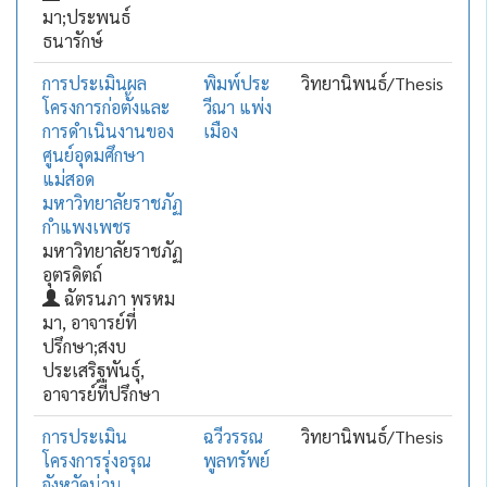
มา;ประพนธ์
ธนารักษ์
การประเมินผล
พิมพ์ประ
วิทยานิพนธ์/Thesis
โครงการก่อตั้งและ
วีณา แพ่ง
การดำเนินงานของ
เมือง
ศูนย์อุดมศึกษา
แม่สอด
มหาวิทยาลัยราชภัฏ
กำแพงเพชร
มหาวิทยาลัยราชภัฏ
อุตรดิตถ์
ฉัตรนภา พรหม
มา, อาจารย์ที่
ปรึกษา;สงบ
ประเสริฐพันธุ์,
อาจารย์ที่ปรึกษา
การประเมิน
ฉวีวรรณ
วิทยานิพนธ์/Thesis
โครงการรุ่งอรุณ
พูลทรัพย์
จังหวัดน่าน