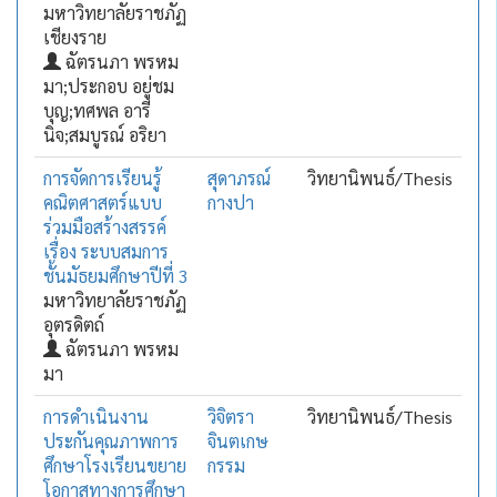
มหาวิทยาลัยราชภัฏ
เชียงราย
ฉัตรนภา พรหม
มา;ประกอบ อยู่ชม
บุญ;ทศพล อารี
นิจ;สมบูรณ์ อริยา
การจัดการเรียนรู้
สุดาภรณ์
วิทยานิพนธ์/Thesis
คณิตศาสตร์แบบ
กางปา
ร่วมมือสร้างสรรค์
เรื่อง ระบบสมการ
ชั้นมัธยมศึกษาปีที่ 3
มหาวิทยาลัยราชภัฏ
อุตรดิตถ์
ฉัตรนภา พรหม
มา
การดำเนินงาน
วิจิตรา
วิทยานิพนธ์/Thesis
ประกันคุณภาพการ
จินตเกษ
ศึกษาโรงเรียนขยาย
กรรม
โอกาสทางการศึกษา