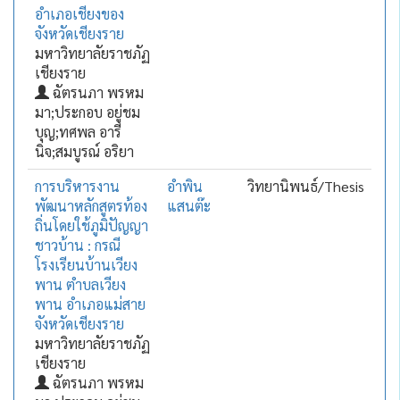
อำเภอเชียงของ
จังหวัดเชียงราย
มหาวิทยาลัยราชภัฏ
เชียงราย
ฉัตรนภา พรหม
มา;ประกอบ อยู่ชม
บุญ;ทศพล อารี
นิจ;สมบูรณ์ อริยา
การบริหารงาน
อำพิน
วิทยานิพนธ์/Thesis
พัฒนาหลักสูตรท้อง
แสนต๊ะ
ถิ่นโดยใช้ภูมิปัญญา
ชาวบ้าน : กรณี
โรงเรียนบ้านเวียง
พาน ตำบลเวียง
พาน อำเภอแม่สาย
จังหวัดเชียงราย
มหาวิทยาลัยราชภัฏ
เชียงราย
ฉัตรนภา พรหม