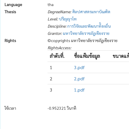
Language
tha
Thesis
DegreeName:
ศิลปศาสตรมหาบัณฑิต
Level:
ปริญญาโท
Descipline:
การวิจัยและพัฒนาท้ิองถิ่น
Grantor:
มหาวิทยาลัยราชภัฏเชียงราย
Rights
©copyrights มหาวิทยาลัยราชภัฏเชียงราย
RightsAccess:
ลำดับที่.
ชื่อแฟ้มข้อมูล
ขนาดแฟ้
1
3.pdf
2
2.pdf
3
1.pdf
ใช้เวลา
-0.952321 วินาที