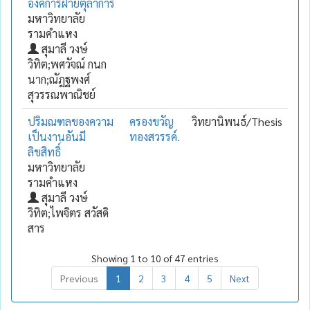
องค์การฝ่ายตุลาการ
มหาวิทยาลัย
รามคำแหง
สุมาลี วงษ์
วิทิต;พศวัจณ์ กนก
นาก;ณัฎฐพงศ์
สุวรรณพาณิชย์
ปริมณฑลของความ
ครองขวัญ
วิทยานิพนธ์/Thesis
เป็นงานอันมี
ทองสวรรค์.
ลิขสิทธิ์
มหาวิทยาลัย
รามคำแหง
สุมาลี วงษ์
วิทิต;ไพจิตร สวัสดิ
สาร
Showing 1 to 10 of 47 entries
Previous
1
2
3
4
5
Next