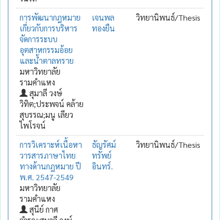
การพัฒนากฎหมาย
เจนพล
วิทยานิพนธ์/Thesis
เกี่ยวกับการบริหาร
ทองยืน
จัดการระบบ
อุตสาหกรรมอ้อย
และน้ำตาลทราย
มหาวิทยาลัย
รามคำแหง
สุมาลี วงษ์
วิทิต;ประพจน์ คล้าย
สุบรรณ;มนู เลียว
ไพโรจน์
การวิเคราะห์เนื้อหา
ธัญรัศม์
วิทยานิพนธ์/Thesis
วารสารภาษาไทย
ทรัพย์
ทางด้านกฎหมาย ปี
อินทร์.
พ.ศ. 2547-2549
มหาวิทยาลัย
รามคำแหง
สุนีย์ กาศ