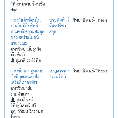
วิทิต;สมชาย รัตนชื่อ
สกุล
การนำเข้าซ้อนใน
ประพิตสักก์
วิทยานิพนธ์/Thesis
งานอันมีลิขสิทธิ์
วัชรปรีชา
ตามหลักความสมดุล
สกุล
ของผลประโยชน์
สาธารณะ
มหาวิทยาลัยธุรกิจ
บัณฑิตย์
สุมาลี วงษ์วิทิต
การพัฒนากฎหมาย
เบญจวรรณ
วิทยานิพนธ์/Thesis
กำกับดูแลและส่ง
ธรรมรัตน์
เสริมกีฬาอาชีพ
มหาวิทยาลัย
รามคำแหง
สุมาลี วงษ์
วิทิต;นิลมณี ศรี
บุญ;วิวัฒน์ วิกรานต
โนรส