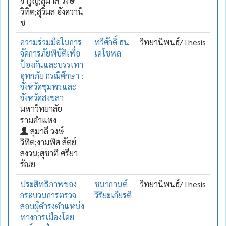
จำรูญ;สุมาลี วงษ์
วิทิต;สุวิมล อังควานิ
ช
ความร่วมมือในการ
ทวีศักดิ์ ธน
วิทยานิพนธ์/Thesis
จัดการภัยพิบัติเพื่อ
เดโชพล
ป้องกันและบรรเทา
อุทกภัย กรณีศึกษา :
จังหวัดชุมพรและ
จังหวัดสงขลา
มหาวิทยาลัย
รามคำแหง
สุมาลี วงษ์
วิทิต;งามพิศ สัตย์
สงวน;สุชาติ ศรียา
รัณย
ประสิทธิภาพของ
ชนากานต์
วิทยานิพนธ์/Thesis
กระบวนการตรวจ
วิริยะเกียรติ
สอบผู้ดำรงตำแหน่ง
ทางการเมืองโดย