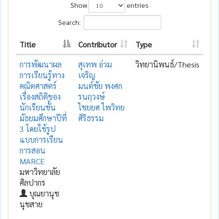
Show
entries
Search:
Title
Contributor
Type
การพัฒนาผล
สุเทพ อ่วม
วิทยานิพนธ์/Thesis
การเรียนรู้ทาง
เจริญ
คณิตศาสตร์
มนต์ชัย พงศก
เรื่องสถิติของ
รนฤวงษ์
นักเรียนชั้น
ไชยยศ ไพวิทย
มัธยมศึกษาปีที่
ศิริธรรม
3 โดยใช้รูป
แบบการเรียน
การสอน
MARCE
มหาวิทยาลัย
ศิลปากร
บุณยานุช
นุชสาย