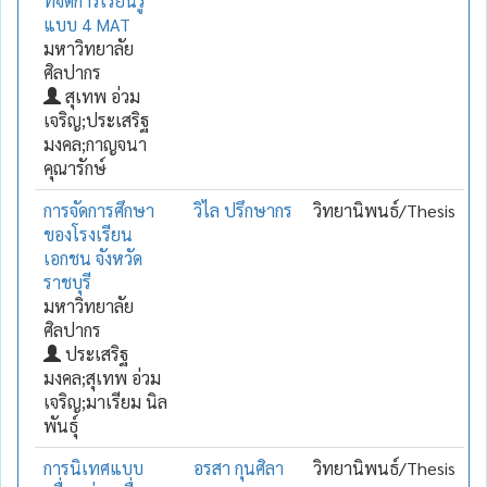
ที่จัดการเรียนรู้
แบบ 4 MAT
มหาวิทยาลัย
ศิลปากร
สุเทพ อ่วม
เจริญ;ประเสริฐ
มงคล;กาญจนา
คุณารักษ์
การจัดการศึกษา
วิไล ปรึกษากร
วิทยานิพนธ์/Thesis
ของโรงเรียน
เอกชน จังหวัด
ราชบุรี
มหาวิทยาลัย
ศิลปากร
ประเสริฐ
มงคล;สุเทพ อ่วม
เจริญ;มาเรียม นิล
พันธุ์
การนิเทศแบบ
อรสา กุนศิลา
วิทยานิพนธ์/Thesis