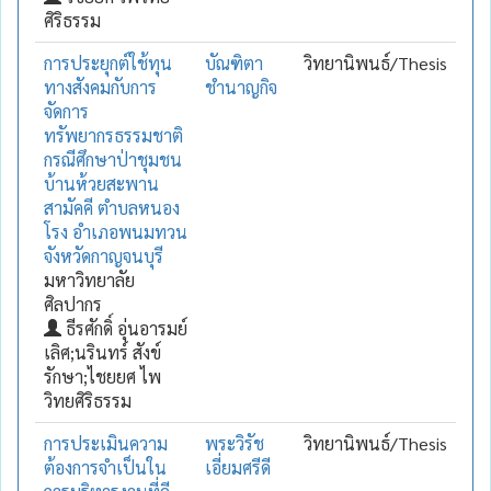
ศิริธรรม
การประยุกต์ใช้ทุน
บัณฑิตา
วิทยานิพนธ์/Thesis
ทางสังคมกับการ
ชำนาญกิจ
จัดการ
ทรัพยากรธรรมชาติ
กรณีศึกษาป่าชุมชน
บ้านห้วยสะพาน
สามัคคี ตำบลหนอง
โรง อำเภอพนมทวน
จังหวัดกาญจนบุรี
มหาวิทยาลัย
ศิลปากร
ธีรศักดิ์ อุ่นอารมย์
เลิศ;นรินทร์ สังข์
รักษา;ไชยยศ ไพ
วิทยศิริธรรม
การประเมินความ
พระวิรัช
วิทยานิพนธ์/Thesis
ต้องการจำเป็นใน
เอี่ยมศรีดี