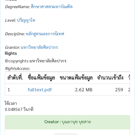
DegreeName:
ศึกษาศาสตรมหาบัณฑิต
Level:
ปริญญาโท
Descipline:
หลักสูตรและการนิเทศ
Grantor:
มหาวิทยาลัยศิลปากร
Rights
©copyrights มหาวิทยาลัยศิลปากร
RightsAccess:
ลำดับที่.
ชื่อแฟ้มข้อมูล
ขนาดแฟ้มข้อมูล
จำนวนเข้าถึง
วัน
1
fulltext.pdf
2.62 MB
259
20
ใช้เวลา
0.048567 วินาที
Creator :
บุณยานุช นุชสาย