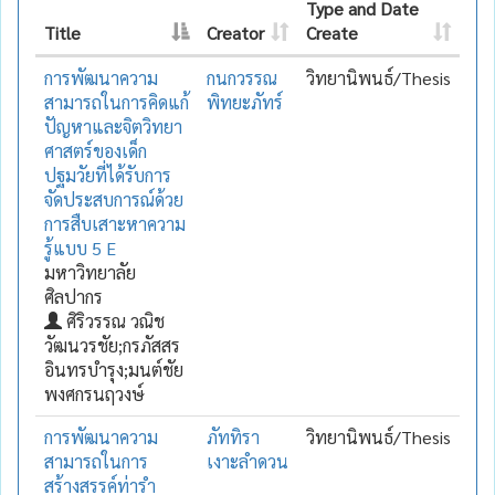
Type and Date
Title
Creator
Create
การพัฒนาความ
กนกวรรณ
วิทยานิพนธ์/Thesis
สามารถในการคิดแก้
พิทยะภัทร์
ปัญหาและจิตวิทยา
ศาสตร์ของเด็ก
ปฐมวัยที่ได้รับการ
จัดประสบการณ์ด้วย
การสืบเสาะหาความ
รู้แบบ 5 E
มหาวิทยาลัย
ศิลปากร
ศิริวรรณ วณิช
วัฒนวรชัย;กรภัสสร
อินทรบำรุง;มนต์ชัย
พงศกรนฤวงษ์
การพัฒนาความ
ภัททิรา
วิทยานิพนธ์/Thesis
สามารถในการ
เงาะลำดวน
สร้างสรรค์ท่ารำ