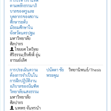
การบริหารงานที่ดี
ตามหลักธรรมาภิ
บาลของครูและ
บุคลากรของสถาน
ศึกษาระดับ
มัธยมศึกษาใน
จังหวัดนครปฐม
มหาวิทยาลัย
ศิลปากร
ไชยยศ ไพวิทย
ศิริธรรม;ธีรศักดิ์ อุ่น
อารมย์เลิศ
การประเมินความ
ปนัดดา ชัย
วิทยานิพนธ์/Thesis
ต้องการจำเป็นใน
พระคุณ
การฝึกปฎิบัติงาน
อภิบาลของบัณฑิต
วิทยาลัยแสงธรรม
มหาวิทยาลัย
ศิลปากร
นพพร จันทรนำ