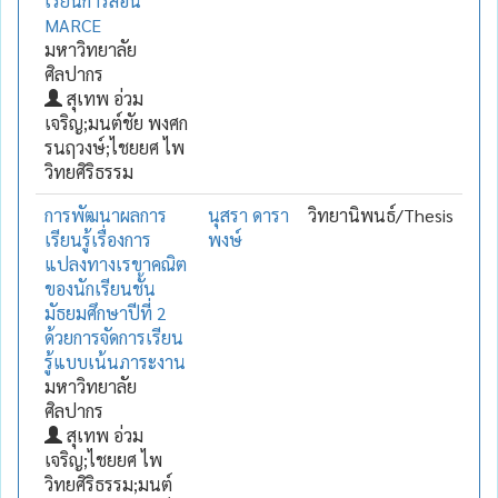
เรียนการสอน
MARCE
มหาวิทยาลัย
ศิลปากร
สุเทพ อ่วม
เจริญ;มนต์ชัย พงศก
รนฤวงษ์;ไชยยศ ไพ
วิทยศิริธรรม
การพัฒนาผลการ
นุสรา ดารา
วิทยานิพนธ์/Thesis
เรียนรู้เรื่องการ
พงษ์
แปลงทางเรขาคณิต
ของนักเรียนชั้น
มัธยมศึกษาปีที่ 2
ด้วยการจัดการเรียน
รู้แบบเน้นภาระงาน
มหาวิทยาลัย
ศิลปากร
สุเทพ อ่วม
เจริญ;ไชยยศ ไพ
วิทยศิริธรรม;มนต์