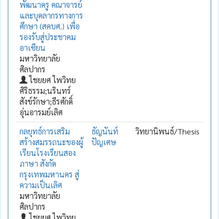
พัฒนาครู คณาจารย์
และบุคลากรทางการ
ศึกษา (สคบศ.) เพื่อ
รองรับสู่ประชาคม
อาเซียน
มหาวิทยาลัย
ศิลปากร
ไชยยศ ไพวิทย
ศิริธรรม;นรินทร์
สังข์รักษา;ธีรศักดิ์
อุ่นอารมย์เลิศ
กลยุทธ์การเสริม
ธัญนันท์
วิทยานิพนธ์/Thesis
สร้างสมรรถนะของผู้
ปัญเศษ
เรียนโรงเรียนสอง
ภาษา สังกัด
กรุงเทพมหานคร สู่
ความเป็นเลิศ
มหาวิทยาลัย
ศิลปากร
ไชยยศ ไพวิทย