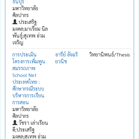
ธนบุรี
มหาวิทยาลัย
ศิลปากร
ประเสริฐ
มงคล;มาเรียม นิล
พันธุ์;สุเทพ อ่วม
เจริญ
การประเมิน
อารีย์ อัจฉริ
วิทยานิพนธ์/Thesis
โครงการเพิ่มพูน
ยวนิช
สมรรถภาพ
School Net
ประเทศไทย :
ศึกษากรณีระบบ
บริหารการเรียน
การสอน
มหาวิทยาลัย
ศิลปากร
วัชรา เล่าเรียน
ดี;ประเสริฐ
มงคล;สุเทพ อ่วม