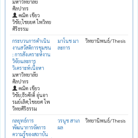
มหาวิทยาลัย
ศิลปากร
คณิต เขียว
วิชัย;ไชยยศ ไพวิทย
ศิริธรรม
กระบวนการดำเนิน
มาโนช มา
วิทยานิพนธ์/Thesis
งานสวัสดิการชุมชน
ละการ
: การสังเคราะห์งาน
วิจัยและการ
วิเคราะห์เนื้อหา
มหาวิทยาลัย
ศิลปากร
คณิต เขียว
วิชัย;ธีรศักดิ์ อุ่นอา
รมย์เลิศ;ไชยยศ ไพ
วิทยศิริธรรม
กลยุทธ์การ
วรนุช สาเก
วิทยานิพนธ์/Thesis
พัฒนาการจัดการ
ผล
ความรู้ของสถาบัน