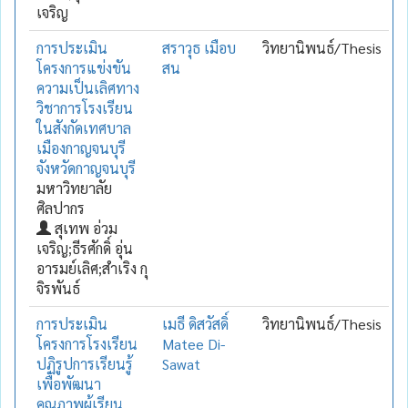
เจริญ
การประเมิน
สราวุธ เมือบ
วิทยานิพนธ์/Thesis
โครงการแข่งขัน
สน
ความเป็นเลิศทาง
วิชาการโรงเรียน
ในสังกัดเทศบาล
เมืองกาญจนบุรี
จังหวัดกาญจนบุรี
มหาวิทยาลัย
ศิลปากร
สุเทพ อ่วม
เจริญ;ธีรศักดิ์ อุ่น
อารมย์เลิศ;สำเริง กุ
จิรพันธ์
การประเมิน
เมธี ดิสวัสดิ์
วิทยานิพนธ์/Thesis
โครงการโรงเรียน
Matee Di-
ปฏิรูปการเรียนรู้
Sawat
เพื่อพัฒนา
คุณภาพผู้เรียน