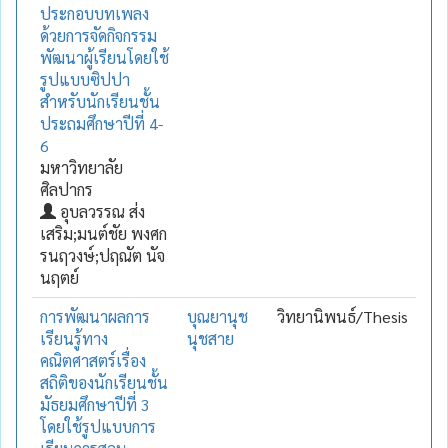
ประกอบบทเพลง
ด้วยการจัดกิจกรรม
พัฒนาผู้เรียนโดยใช้
รูปแบบซิปปา
สำหรับนักเรียนชั้น
ประถมศึกษาปีที่ 4-
6
มหาวิทยาลัย
ศิลปากร
อุบลวรรณ ส่ง
เสริม;มนต์ชัย พงศก
รนฤวงษ์;ปฤณัต นัจ
นฤตย์
การพัฒนาผลการ
บุณยานุช
วิทยานิพนธ์/Thesis
เรียนรู้ทาง
นุชสาย
คณิตศาสตร์เรื่อง
สถิติของนักเรียนชั้น
มัธยมศึกษาปีที่ 3
โดยใช้รูปแบบการ