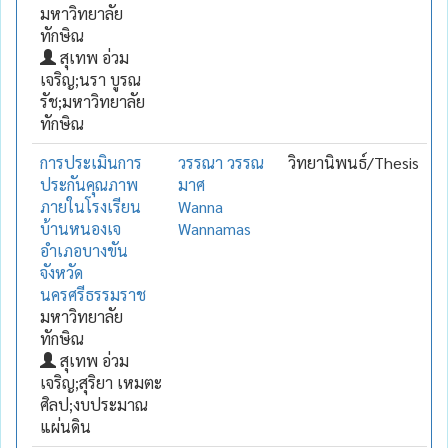
มหาวิทยาลัย
ทักษิณ
สุเทพ อ่วม
เจริญ;นรา บูรณ
รัช;มหาวิทยาลัย
ทักษิณ
การประเมินการ
วรรณา วรรณ
วิทยานิพนธ์/Thesis
ประกันคุณภาพ
มาศ
ภายในโรงเรียน
Wanna
บ้านหนองเจ
Wannamas
อำเภอบางขัน
จังหวัด
นครศรีธรรมราช
มหาวิทยาลัย
ทักษิณ
สุเทพ อ่วม
เจริญ;สุริยา เหมตะ
ศิลป;งบประมาณ
แผ่นดิน