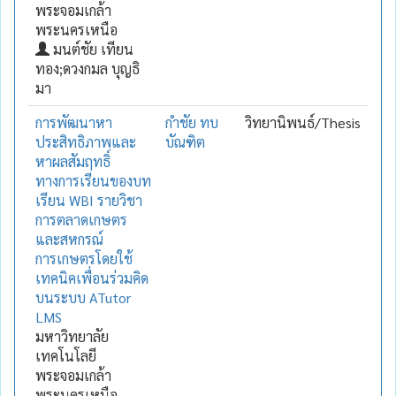
พระจอมเกล้า
พระนครเหนือ
มนต์ชัย เทียน
ทอง;ดวงกมล บุญธิ
มา
การพัฒนาหา
กำชัย ทบ
วิทยานิพนธ์/Thesis
ประสิทธิภาพและ
บัณฑิต
หาผลสัมฤทธิ์
ทางการเรียนของบท
เรียน WBI รายวิชา
การตลาดเกษตร
และสหกรณ์
การเกษตรโดยใช้
เทคนิคเพื่อนร่วมคิด
บนระบบ ATutor
LMS
มหาวิทยาลัย
เทคโนโลยี
พระจอมเกล้า
พระนครเหนือ