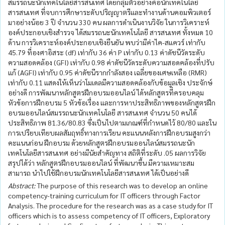
สมรรถนะนักเทคโนโลยีสารสนเทศ โดยกลุ่มตัวอย่างคือนักเทคโนโลยี
สารสนเทศ ที่จบการศึกษาระดับปริญญาตรีและทำงานด้านคอมพิวเตอร์
มาอย่างน้อย 3 ปี จำนวน 330 คน ผลการดำเนินงานวิจัย ในการวิเคราะห์
องค์ประกอบเชิงสำรวจ ได้สมรรถนะนักเทคโนโลยี สารสนเทศ ทั้งหมด 10
ด้าน การวิเคราะห์องค์ประกอบเชิงยืนยัน พบว่ามีค่าไค-สแควร์ เท่ากับ
45.79 ที่องศาอิสระ (df) เท่ากับ 36 ค่า P เท่ากับ 0.13 ค่าดัชนีวัดระดับ
ความสอดคล้อง (GFI) เท่ากับ 0.98 ค่าดัชนีวัดระดับความสอดคล้องที่ปรับ
แก้ (AGFI) เท่ากับ 0.95 ค่าดัชนีรากกำลังสอง เฉลี่ยของเศษเหลือ (RMR)
เท่ากับ 0.11 แสดงให้เห็นว่าโมเดลมีความสอดคล้องกับข้อมูลเชิง ประจักษ์
อย่างดี การพัฒนาหลักสูตรฝึกอบรมออนไลน์ ได้หลักสูตรที่ครอบคลุม
หัวข้อการฝึกอบรม 5 หัวข้อเรื่อง และการหาประสิทธิภาพของหลักสูตรฝึก
อบรมออนไลน์สมรรถนะนักเทคโนโลยี สารสนเทศ จำนวน 50 คนได้
ประสิทธิภาพ 81.36/80.83 ซึ่งเป็นไปตามเกณฑ์ที่กำหนดไว้ 80/80 และใน
การเปรียบเทียบผลสัมฤทธิ์ทางการเรียน คะแนนหลังการฝึกอบรมสูงกว่า
คะแนนก่อน ฝึกอบรม ด้วยหลักสูตรฝึกอบรมออนไลน์สมรรถนะนัก
เทคโนโลยีสารสนเทศ อย่างมีนัยสำคัญทาง สถิติที่ระดับ .05 ผลการวิจัย
สรุปได้ว่า หลักสูตรฝึกอบรมออนไลน์ ที่พัฒนาขึ้น มีความเหมาะสม
สามารถ นำไปใช้ฝึกอบรมนักเทคโนโลยีสารสนเทศ ได้เป็นอย่างดี
Abstract:
The purpose of this research was to develop an online
competency-training curriculum for IT officers through Factor
Analysis. The procedure for the research was as a case study for IT
officers which is to assess competency of IT officers, Exploratory