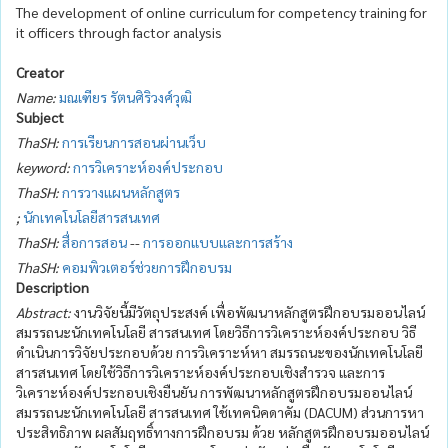
The development of online curriculum for competency training for
it officers through factor analysis
Creator
Name:
มณเฑียร รัตนศิริวงศ์วุฒิ
Subject
ThaSH:
การเรียนการสอนผ่านเว็บ
keyword:
การวิเคราะห์องค์ประกอบ
ThaSH:
การวางแผนหลักสูตร
;
นักเทคโนโลยีสารสนเทศ
ThaSH:
สื่อการสอน
--
การออกแบบและการสร้าง
ThaSH:
คอมพิวเตอร์ช่วยการฝึกอบรม
Description
Abstract:
งานวิจัยนี้มีวัตถุประสงค์ เพื่อพัฒนาหลักสูตรฝึกอบรมออนไลน์
สมรรถนะนักเทคโนโลยี สารสนเทศ โดยวิธีการวิเคราะห์องค์ประกอบ วิธี
ดำเนินการวิจัยประกอบด้วย การวิเคราะห์หา สมรรถนะของนักเทคโนโลยี
สารสนเทศ โดยใช้วิธีการวิเคราะห์องค์ประกอบเชิงสำรวจ และการ
วิเคราะห์องค์ประกอบเชิงยืนยัน การพัฒนาหลักสูตรฝึกอบรมออนไลน์
สมรรถนะนักเทคโนโลยี สารสนเทศ ใช้เทคนิคดาคัม (DACUM) ส่วนการหา
ประสิทธิภาพ ผลสัมฤทธิ์ทางการฝึกอบรม ด้วย หลักสูตรฝึกอบรมออนไลน์