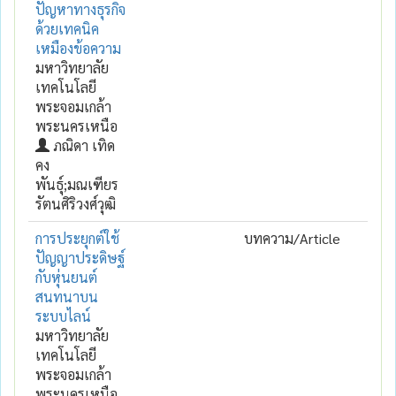
ปัญหาทางธุรกิจ
ด้วยเทคนิค
เหมืองข้อความ
มหาวิทยาลัย
เทคโนโลยี
พระจอมเกล้า
พระนครเหนือ
ภณิดา เทิด
คง
พันธุ์;มณเฑียร
รัตนศิริวงศ์วุฒิ
การประยุกต์ใช้
บทความ/Article
ปัญญาประดิษฐ์
กับหุ่นยนต์
สนทนาบน
ระบบไลน์
มหาวิทยาลัย
เทคโนโลยี
พระจอมเกล้า
พระนครเหนือ