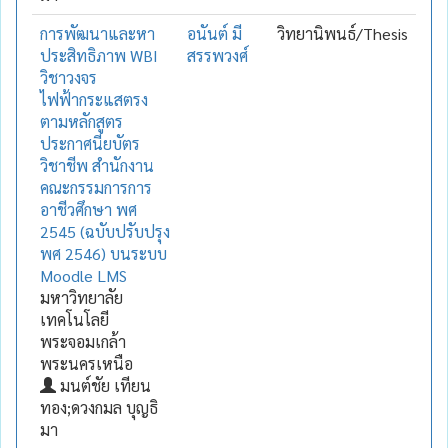
การพัฒนาและหา
อนันต์ มี
วิทยานิพนธ์/Thesis
ประสิทธิภาพ WBI
สรรพวงศ์
วิชาวงจร
ไฟฟ้ากระแสตรง
ตามหลักสูตร
ประกาศนียบัตร
วิชาชีพ สำนักงาน
คณะกรรมการการ
อาชีวศึกษา พศ
2545 (ฉบับปรับปรุง
พศ 2546) บนระบบ
Moodle LMS
มหาวิทยาลัย
เทคโนโลยี
พระจอมเกล้า
พระนครเหนือ
มนต์ชัย เทียน
ทอง;ดวงกมล บุญธิ
มา