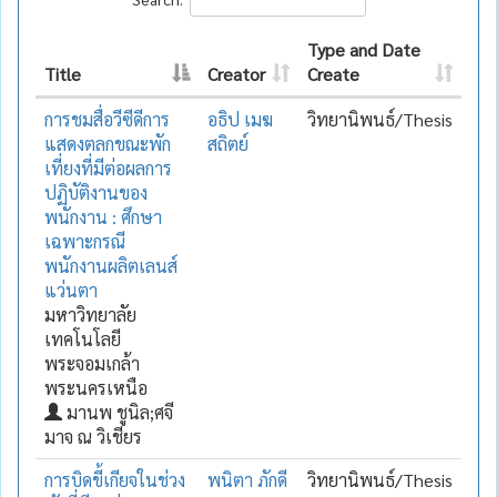
Type and Date
Title
Creator
Create
การชมสื่อวีซีดีการ
อธิป เมฆ
วิทยานิพนธ์/Thesis
แสดงตลกขณะพัก
สถิตย์
เที่ยงที่มีต่อผลการ
ปฏิบัติงานของ
พนักงาน : ศึกษา
เฉพาะกรณี
พนักงานผลิตเลนส์
แว่นตา
มหาวิทยาลัย
เทคโนโลยี
พระจอมเกล้า
พระนครเหนือ
มานพ ชูนิล;ศจี
มาจ ณ วิเชียร
การบิดขี้เกียจในช่วง
พนิตา ภักดี
วิทยานิพนธ์/Thesis