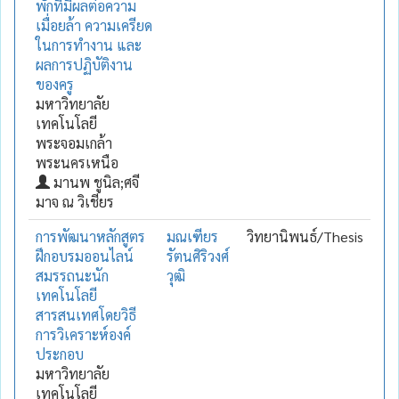
พักที่มีผลต่อความ
เมื่อยล้า ความเครียด
ในการทำงาน และ
ผลการปฏิบัติงาน
ของครู
มหาวิทยาลัย
เทคโนโลยี
พระจอมเกล้า
พระนครเหนือ
มานพ ชูนิล;ศจี
มาจ ณ วิเชียร
การพัฒนาหลักสูตร
มณเฑียร
วิทยานิพนธ์/Thesis
ฝึกอบรมออนไลน์
รัตนศิริวงศ์
สมรรถนะนัก
วุฒิ
เทคโนโลยี
สารสนเทศโดยวิธี
การวิเคราะห์องค์
ประกอบ
มหาวิทยาลัย
เทคโนโลยี