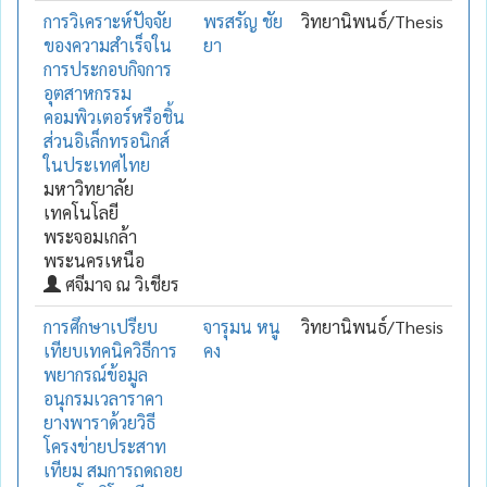
การวิเคราะห์ปัจจัย
พรสรัญ ชัย
วิทยานิพนธ์/Thesis
ของความสำเร็จใน
ยา
การประกอบกิจการ
อุตสาหกรรม
คอมพิวเตอร์หรือชิ้น
ส่วนอิเล็กทรอนิกส์
ในประเทศไทย
มหาวิทยาลัย
เทคโนโลยี
พระจอมเกล้า
พระนครเหนือ
ศจีมาจ ณ วิเชียร
การศึกษาเปรียบ
จารุมน หนู
วิทยานิพนธ์/Thesis
เทียบเทคนิควิธีการ
คง
พยากรณ์ข้อมูล
อนุกรมเวลาราคา
ยางพาราด้วยวิธี
โครงข่ายประสาท
เทียม สมการถดถอย