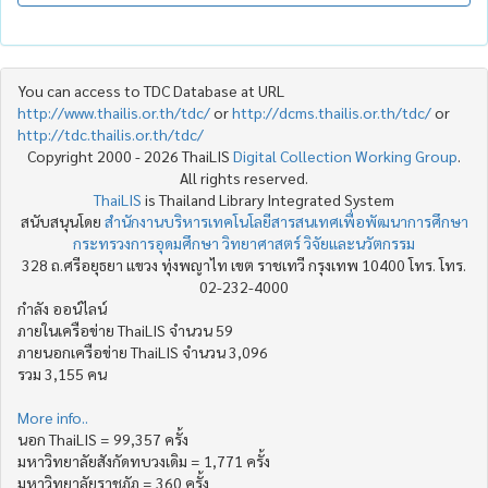
You can access to TDC Database at URL
http://www.thailis.or.th/tdc/
or
http://dcms.thailis.or.th/tdc/
or
http://tdc.thailis.or.th/tdc/
Copyright 2000 - 2026 ThaiLIS
Digital Collection Working Group
.
All rights reserved.
ThaiLIS
is Thailand Library Integrated System
สนับสนุนโดย
สำนักงานบริหารเทคโนโลยีสารสนเทศเพื่อพัฒนาการศึกษา
กระทรวงการอุดมศึกษา วิทยาศาสตร์ วิจัยและนวัตกรรม
328 ถ.ศรีอยุธยา แขวง ทุ่งพญาไท เขต ราชเทวี กรุงเทพ 10400 โทร. โทร.
02-232-4000
กำลัง ออน์ไลน์
ภายในเครือข่าย ThaiLIS จำนวน 59
ภายนอกเครือข่าย ThaiLIS จำนวน 3,096
รวม 3,155 คน
More info..
นอก ThaiLIS = 99,357 ครั้ง
มหาวิทยาลัยสังกัดทบวงเดิม = 1,771 ครั้ง
มหาวิทยาลัยราชภัฏ = 360 ครั้ง