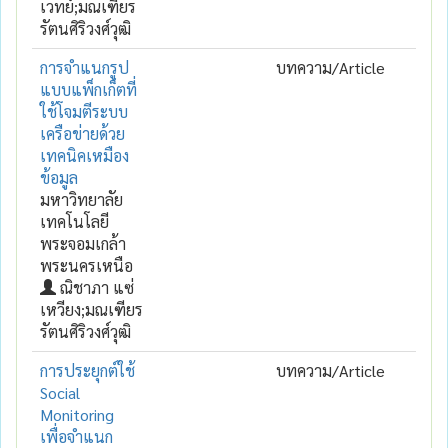
เวทย์;มณเฑียร
รัตนศิริวงศ์วุฒิ
การจำแนกรูป
บทความ/Article
แบบแพ็กเก็ตที่
ใช้โจมตีระบบ
เครือข่ายด้วย
เทคนิคเหมือง
ข้อมูล
มหาวิทยาลัย
เทคโนโลยี
พระจอมเกล้า
พระนครเหนือ
ณิชาภา แซ่
เหวียง;มณเฑียร
รัตนศิริวงศ์วุฒิ
การประยุกต์ใช้
บทความ/Article
Social
Monitoring
เพื่อจำแนก