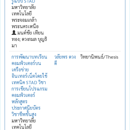
รู้แบบ STAD
มหาวิทยาลัย
เทคโนโลยี
พระจอมเกล้า
พระนครเหนือ
มนต์ชัย เทียน
ทอง; ดวงกมล บุญธิ
มา
การพัฒนาบทเรียน
วลัยพร ดวง
วิทยานิพนธ์/Thesis
คอมพิวเตอร์บน
ดี
เครือข่าย
อินเทอร์เน็ตโดยใช้
เทคนิค STAD วิชา
การเขียนโปรแกรม
คอมพิวเตอร์
หลักสูตร
ประกาศนียบัตร
วิชาชีพชั้นสูง
มหาวิทยาลัย
เทคโนโลยี