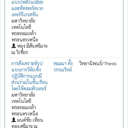
แบบโพลิโนเมียล
และซัพพอร์ตเวก
เตอร์รีเกรสชัน
มหาวิทยาลัย
เทคโนโลยี
พระจอมเกล้า
พระนครเหนือ
พยุง มีสัจ;ศจีมาจ
ณ วิเชียร
การสังเคราะห์รูป
พณณา ตั้ง
วิทยานิพนธ์/Thesis
แบบการวิจัยเชิง
วรรณวิทย์
ปฏิบัติการแบบมี
ส่วนร่วมในชั้นเรียน
โดยใช้คอมพิวเตอร์
มหาวิทยาลัย
เทคโนโลยี
พระจอมเกล้า
พระนครเหนือ
มนต์ชัย เทียน
ทอง;ศจีมาจ ณ