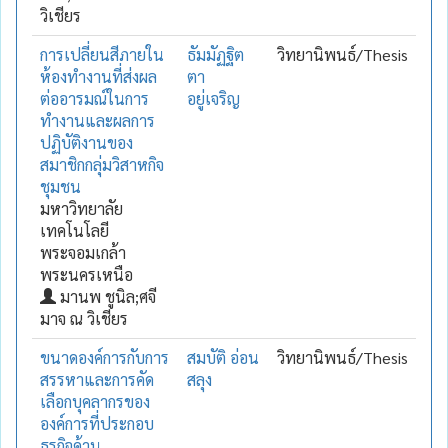
วิเชียร
การเปลี่ยนสีภายใน
ธัมมัฏฐิต
วิทยานิพนธ์/Thesis
ห้องทำงานที่ส่งผล
ตา
ต่ออารมณ์ในการ
อยู่เจริญ
ทำงานและผลการ
ปฏิบัติงานของ
สมาชิกกลุ่มวิสาหกิจ
ชุมชน
มหาวิทยาลัย
เทคโนโลยี
พระจอมเกล้า
พระนครเหนือ
มานพ ชูนิล;ศจี
มาจ ณ วิเชียร
ขนาดองค์การกับการ
สมบัติ อ่อน
วิทยานิพนธ์/Thesis
สรรหาและการคัด
สลุง
เลือกบุคลากรของ
องค์การที่ประกอบ
ธุรกิจด้าน