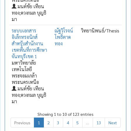
มนต์ชัย เทียน
ทอง;ดวงกมล บุญธิ
มา
ระบบเอกสาร
ณัฐวิโรจน์
วิทยานิพนธ์/Thesis
อิเล็กทรอนิกส์
โพธิ์ตาด
สำหรับสำนักงาน
ทอง
เขตพื้นที่การศึกษา
จันทบุรีเขต 1
มหาวิทยาลัย
เทคโนโลยี
พระจอมเกล้า
พระนครเหนือ
มนต์ชัย เทียน
ทอง;ดวงกมล บุญธิ
มา
Showing 1 to 10 of 123 entries
Previous
1
2
3
4
5
…
13
Next