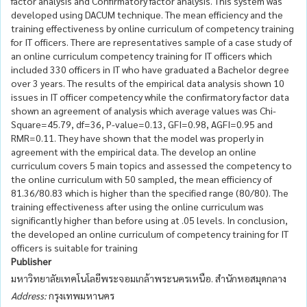
factor analysis and Confirmatory factor analysis. This system was
developed using DACUM technique. The mean efficiency and the
training effectiveness by online curriculum of competency training
for IT officers. There are representatives sample of a case study of
an online curriculum competency training for IT officers which
included 330 officers in IT who have graduated a Bachelor degree
over 3 years. The results of the empirical data analysis shown 10
issues in IT officer competency while the confirmatory factor data
shown an agreement of analysis which average values was Chi-
Square=45.79, df=36, P-value=0.13, GFI=0.98, AGFI=0.95 and
RMR=0.11. They have shown that the model was properly in
agreement with the empirical data. The develop an online
curriculum covers 5 main topics and assessed the competency to
the online curriculum with 50 sampled, the mean efficiency of
81.36/80.83 which is higher than the specified range (80/80). The
training effectiveness after using the online curriculum was
significantly higher than before using at .05 levels. In conclusion,
the developed an online curriculum of competency training for IT
officers is suitable for training
Publisher
มหาวิทยาลัยเทคโนโลยีพระจอมเกล้าพระนครเหนือ. สำนักหอสมุดกลาง
Address:
กรุงเทพมหานคร