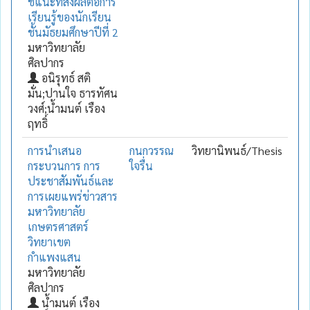
ชี้แนะที่ส่งผลต่อการ
เรียนรู้ของนักเรียน
ชั้นมัธยมศึกษาปีที่ 2
มหาวิทยาลัย
ศิลปากร
อนิรุทธ์ สติ
มั่น;ปานใจ ธารทัศน
วงศ์;น้ำมนต์ เรือง
ฤทธิ์
การนำเสนอ
กนกวรรณ
วิทยานิพนธ์/Thesis
กระบวนการ การ
ใจรื่น
ประชาสัมพันธ์และ
การเผยแพร่ข่าวสาร
มหาวิทยาลัย
เกษตรศาสตร์
วิทยาเขต
กำแพงแสน
มหาวิทยาลัย
ศิลปากร
น้ำมนต์ เรือง