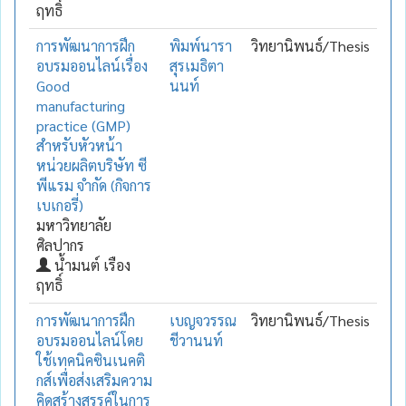
ฤทธิ์
การพัฒนาการฝึก
พิมพ์นารา
วิทยานิพนธ์/Thesis
อบรมออนไลน์เรื่อง
สุรเมธิตา
Good
นนท์
manufacturing
practice (GMP)
สำหรับหัวหน้า
หน่วยผลิตบริษัท ซี
พีแรม จำกัด (กิจการ
เบเกอรี่)
มหาวิทยาลัย
ศิลปากร
น้ำมนต์ เรือง
ฤทธิ์
การพัฒนาการฝึก
เบญจวรรณ
วิทยานิพนธ์/Thesis
อบรมออนไลน์โดย
ชีวานนท์
ใช้เทคนิคซินเนคติ
กส์เพื่อส่งเสริมความ
คิดสร้างสรรค์ในการ