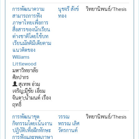
การพัฒนาความ
นุชจรี สังข์
วิทยานิพนธ์/Thesis
สามารถการฟัง
ทอง
ภาษาไทยเพื่อการ
สื่อสารของนักเรียน
ต่างชาติโดยใช้บท
เรียนมัลติมีเดียตาม
แนวคิดของ
Williams
Littlewood
มหาวิทยาลัย
ศิลปากร
สุเทพ อ่วม
เจริญ;มีชัย เอี่ยม
จินดา;น้ำมนต์ เรือง
ฤทธิ์
การพัฒนาชุด
วรรณ
วิทยานิพนธ์/Thesis
กิจกรรมโดยเน้นงาน
พรรณ เลิศ
ปฎิบัติเพื่อฝึกทักษะ
วัตรกานต์
การฟังและพูดภาษา