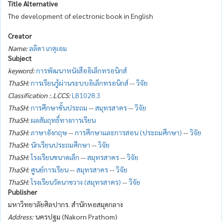
Title Alternative
The development of electronic book in English
Creator
Name:
ลลิดา เกตุเอม
Subject
keyword:
การพัฒนาหนังสืออิเล็กทรอนิกส์
ThaSH:
การเรียนรู้ผ่านระบบอิเล็กทรอนิกส์
--
วิจัย
Classification :.LCCS:
LB1028.3
ThaSH:
การศึกษาขั้นประถม
--
สมุทรสาคร
--
วิจัย
ThaSH:
ผลสัมฤทธิ์ทางการเรียน
ThaSH:
ภาษาอังกฤษ
--
การศึกษาและการสอน (ประถมศึกษา)
--
วิจัย
ThaSH:
นักเรียนประถมศึกษา
--
วิจัย
ThaSH:
โรงเรียนขนาดเล็ก
--
สมุทรสาคร
--
วิจัย
ThaSH:
ศูนย์การเรียน
--
สมุทรสาคร
--
วิจัย
ThaSH:
โรงเรียนวัดนาขวาง (สมุทรสาคร)
--
วิจัย
Publisher
มหาวิทยาลัยศิลปากร. สำนักหอสมุดกลาง
Address:
นครปฐม (Nakorn Prathom)