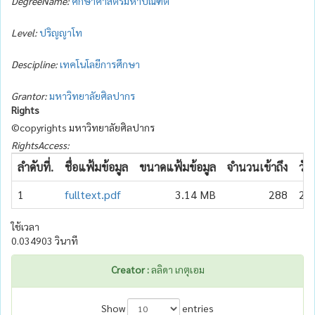
DegreeName:
ศึกษาศาสตรมหาบัณฑิต
Level:
ปริญญาโท
Descipline:
เทคโนโลยีการศึกษา
Grantor:
มหาวิทยาลัยศิลปากร
Rights
©copyrights มหาวิทยาลัยศิลปากร
RightsAccess:
ลำดับที่.
ชื่อแฟ้มข้อมูล
ขนาดแฟ้มข้อมูล
จำนวนเข้าถึง
วัน
1
fulltext.pdf
3.14 MB
288
20
ใช้เวลา
0.034903 วินาที
Creator :
ลลิดา เกตุเอม
Show
entries