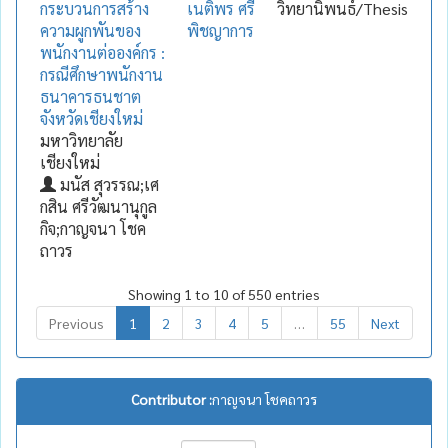
กระบวนการสร้าง
เนติพร ศรี
วิทยานิพนธ์/Thesis
ความผูกพันของ
พิชญาการ
พนักงานต่อองค์กร :
กรณีศึกษาพนักงาน
ธนาคารธนชาต
จังหวัดเชียงใหม่
มหาวิทยาลัย
เชียงใหม่
มนัส สุวรรณ;เศ
กสิน ศรีวัฒนานุกูล
กิจ;กาญจนา โชค
ถาวร
Showing 1 to 10 of 550 entries
Previous
1
2
3
4
5
…
55
Next
Contributor :
กาญจนา โชคถาวร