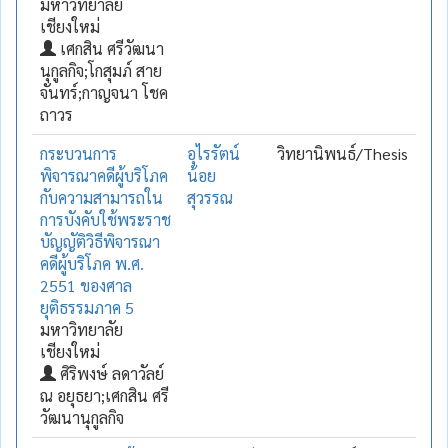
มหาวิทยาลัย
เชียงใหม่
เศกสิน ศรีวัฒนา
นุกูลกิจ;โกสุมภ์ สาย
จันทร์;กาญจนา โชค
ถาวร
กระบวนการ
อุไรรัตน์
วิทยานิพนธ์/Thesis
พิจารณาคดีผู้บริโภค
น้อย
กับความสามารถใน
สุวรรณ
การบังคับใช้พระราช
บัญญัติวิธีพิจารณา
คดีผู้บริโภค พ.ศ.
2551 ของศาล
ยุติธรรมภาค 5
มหาวิทยาลัย
เชียงใหม่
ศิริพงษ์ ลดาวัลย์
ณ อยุธยา;เศกสิน ศรี
วัฒนานุกูลกิจ