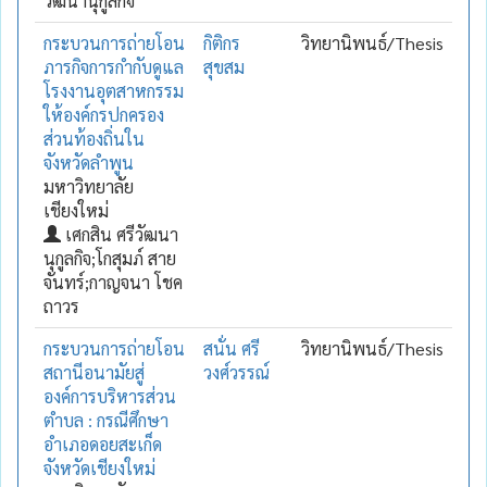
วัฒนานุกูลกิจ
กระบวนการถ่ายโอน
กิติกร
วิทยานิพนธ์/Thesis
ภารกิจการกำกับดูแล
สุขสม
โรงงานอุตสาหกรรม
ให้องค์กรปกครอง
ส่วนท้องถิ่นใน
จังหวัดลำพูน
มหาวิทยาลัย
เชียงใหม่
เศกสิน ศรีวัฒนา
นุกูลกิจ;โกสุมภ์ สาย
จันทร์;กาญจนา โชค
ถาวร
กระบวนการถ่ายโอน
สนั่น ศรี
วิทยานิพนธ์/Thesis
สถานีอนามัยสู่
วงศ์วรรณ์
องค์การบริหารส่วน
ตำบล : กรณีศึกษา
อำเภอดอยสะเก็ด
จังหวัดเชียงใหม่