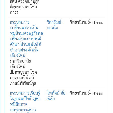
กสิน ศรีวัฒนานุกูล
กิจ;กาญจนา โชค
ถาวร
กระบวนการ
วิลาวัณย์
วิทยานิพนธ์/Thesis
เปลี่ยนแปลงเป็น
จอมใจ
หมู่บ้านเศรษฐกิจพอ
เพียงต้นแบบ: กรณี
ศึกษา บ้านแม่ใจใต้
อำเภอฝาง จังหวัด
เชียงใหม่
มหาวิทยาลัย
เชียงใหม่
กาญจนา โชค
ถาวร;ผทัยรัตน์
ภาสน์พิพัฒน์กุล
กระบวนการเรียนรู้
ไททัศน์ ภัย
วิทยานิพนธ์/Thesis
ในการแก้ไขปัญหา
พิลัย
หนี้สินภาค
เกษตรกรรมของ