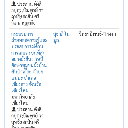
ประสาน ตังสิ
กบุตร;บัณฑูรย์ วา
ฤทธิ์;เศกสิน ศรี
วัฒนานุกูลกิจ
กระบวนการ
สุธาลี โน
วิทยานิพนธ์/Thesis
ถ่ายทอดความรู้และ
มูล
ประสบการณ์ด้าน
การเกษตรบนที่สูง
อย่างยั่งยืน : กรณี
ศึกษาชุมชนม้งบ้าน
สันป่าเกี๊ยะ ตำบล
แม่นะ อำเภอ
เชียงดาว จังหวัด
เชียงใหม่
มหาวิทยาลัย
เชียงใหม่
ประสาน ตังสิ
กบุตร;บัณฑูรย์ วา
ฤทธิ์;เศกสิน ศรี