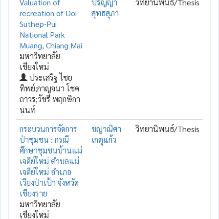
Valuation of
ปริญญา
วิทยานิพนธ์/Thesis
recreation of Doi
สุทธสุภา
Suthep-Pui
National Park
Muang, Chiang Mai
มหาวิทยาลัย
เชียงใหม่
ประเสริฐ ไชย
ทิพย์;กาญจนา โชค
ถาวร;วัชรี พฤกษิกา
นนท์
กระบวนการจัดการ
ชญาณิศา
วิทยานิพนธ์/Thesis
ป่าชุมชน : กรณี
เกตุแก้ว
ศึกษาชุมชนบ้านแม่
เจดีย์ใหม่ ตำบลแม่
เจดีย์ใหม่ อำเภอ
เวียงป่าเป้า จังหวัด
เชียงราย
มหาวิทยาลัย
เชียงใหม่