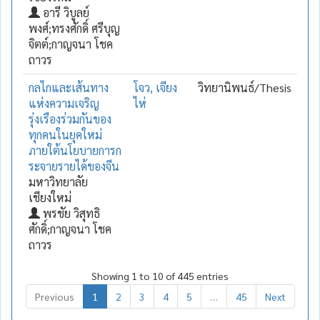
อารี วิบูลย์
พงศ์;ทรงศักดิ์ ศรีบุญ
จิตต์;กาญจนา โชค
ถาวร
กลไกและเส้นทาง
โจว, เจียง
วิทยานิพนธ์/Thesis
แห่งความเจริญ
ไห่
รุ่งเรืองร่วมกันของ
ทุกคนในยุคใหม่
ภายใต้นโยบายการก
ระจายรายได้ของจีน
มหาวิทยาลัย
เชียงใหม่
พรชัย วิสุทธิ
ศักดิ์;กาญจนา โชค
ถาวร
Showing 1 to 10 of 445 entries
Previous
1
2
3
4
5
…
45
Next