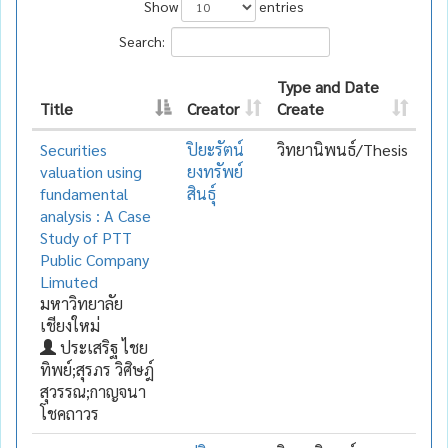
Show
entries
Search:
Type and Date
Title
Creator
Create
Securities
ปิยะรัตน์
วิทยานิพนธ์/Thesis
valuation using
ยงทรัพย์
fundamental
สินธุ์
analysis : A Case
Study of PTT
Public Company
Limuted
มหาวิทยาลัย
เชียงใหม่
ประเสริฐ ไชย
ทิพย์;สุรภร วิศิษฎ์
สุวรรณ;กาญจนา
โชคถาวร