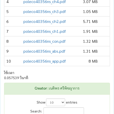
4
poleco40356ns_ch4.pdf
3.07 MB
5
poleco40356ns_ch3.pdf
1.05 MB
6
poleco40356ns_ch2.pdf
5.71 MB
7
poleco40356ns_ch1.pdf
1.91 MB
8
poleco40356ns_con.pdf
1.32 MB
9
poleco40356ns_abs.pdf
1.31 MB
10
poleco40356ns_app.pdf
8 MB
ใช้เวลา
0.057539 วินาที
Creator :
เนติพร ศรีพิชญาการ
Show
entries
Search: