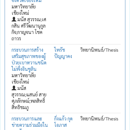
จังหวัดเชียงใหม่
มหาวิทยาลัย
เชียงใหม่
มนัส สุวรรณ;เศ
กสิน ศรีวัฒนานุกูล
กิจ;กาญจนา โชค
ถาวร
กระบวนการสร้าง
ไพรัช
วิทยานิพนธ์/Thesis
เสริมสุขภาพของผู้
ปัญญาคง
ป่วยเบาหวานชนิด
ไม่พึ่งอินซูลิน
มหาวิทยาลัย
เชียงใหม่
มนัส
สุวรรณ;แสนย์ สาย
ศุภลักษณ์;พลสิทธิ์
สิทธิชมภู
กระบวนการและ
กิ่งแก้ว กุด
วิทยานิพนธ์/Thesis
ข่ายความร่วมมือใน
โอภาส