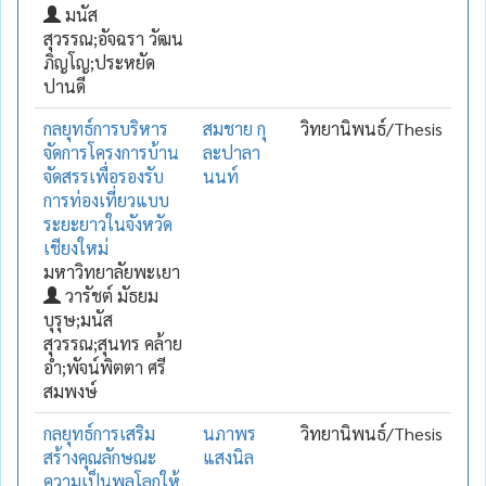
มนัส
สุวรรณ;อัจฉรา วัฒน
ภิญโญ;ประหยัด
ปานดี
กลยุทธ์การบริหาร
สมชาย กุ
วิทยานิพนธ์/Thesis
จัดการโครงการบ้าน
ละปาลา
จัดสรรเพื่อรองรับ
นนท์
การท่องเที่ยวแบบ
ระยะยาวในจังหวัด
เชียงใหม่
มหาวิทยาลัยพะเยา
วารัชต์ มัธยม
บุรุษ;มนัส
สุวรรณ;สุนทร คล้าย
อ่ำ;พัจน์พิตตา ศรี
สมพงษ์
กลยุทธ์การเสริม
นภาพร
วิทยานิพนธ์/Thesis
สร้างคุณลักษณะ
แสงนิล
ความเป็นพลโลกให้