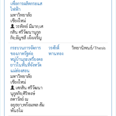
เพื่อการผลิตกระแส
ไฟฟ้า
มหาวิทยาลัย
เชียงใหม่
วรพิทย์ มีมาก;เศ
กสิน ศรีวัฒนานุกูล
กิจ;อัญชลี เจ็งเจริญ
กระบวนการจัดการ
วรศักดิ์
วิทยานิพนธ์/Thesis
ของภาครัฐต่อ
พานทอง
หมู่บ้านกะเหรี่ยงคอ
ยาวในพื้นที่จังหวัด
แม่ฮ่องสอน
มหาวิทยาลัย
เชียงใหม่
เศกสิน ศรีวัฒนา
นุกูลกิจ;ศิริพงษ์
ลดาวัลย์ ณ
อยุธยา;พร้อมพล สัม
พันธโม