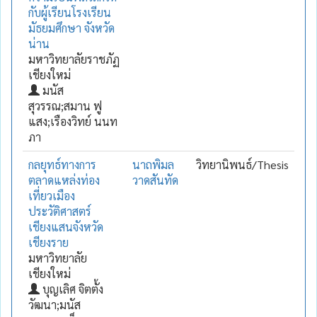
กับผู้เรียนโรงเรียน
มัธยมศึกษา จังหวัด
น่าน
มหาวิทยาลัยราชภัฏ
เชียงใหม่
มนัส
สุวรรณ;สมาน ฟู
แสง;เรืองวิทย์ นนท
ภา
กลยุทธ์ทางการ
นาถพิมล
วิทยานิพนธ์/Thesis
ตลาดแหล่งท่อง
วาดสันทัด
เที่ยวเมือง
ประวัติศาสตร์
เชียงแสนจังหวัด
เชียงราย
มหาวิทยาลัย
เชียงใหม่
บุญเลิศ จิตตั้ง
วัฒนา;มนัส