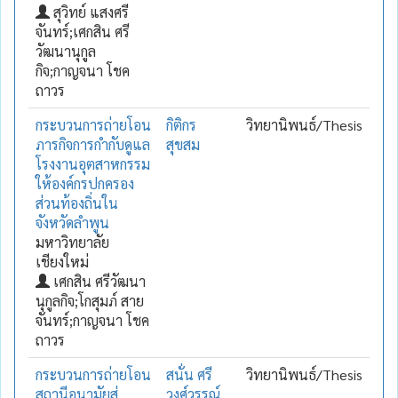
สุวิทย์ แสงศรี
จันทร์;เศกสิน ศรี
วัฒนานุกูล
กิจ;กาญจนา โชค
ถาวร
กระบวนการถ่ายโอน
กิติกร
วิทยานิพนธ์/Thesis
ภารกิจการกำกับดูแล
สุขสม
โรงงานอุตสาหกรรม
ให้องค์กรปกครอง
ส่วนท้องถิ่นใน
จังหวัดลำพูน
มหาวิทยาลัย
เชียงใหม่
เศกสิน ศรีวัฒนา
นุกูลกิจ;โกสุมภ์ สาย
จันทร์;กาญจนา โชค
ถาวร
กระบวนการถ่ายโอน
สนั่น ศรี
วิทยานิพนธ์/Thesis
สถานีอนามัยสู่
วงศ์วรรณ์