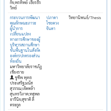
กิจ;พรทิพย์ เธียรธีร
วิทย์
กระบวนการพัฒนา
ปภาดา
วิทยานิพนธ์/Thesis
คุณลักษณะภาวะ
ไชยดวง
ผู้นำการ
จินดา
เปลี่ยนแปลง
ทางการศึกษาของผู้
บริหารสถานศึกษา
ขั้นพื้นฐานในสังกัด
องค์กรปกครองส่วน
ท้องถิ่น
มหาวิทยาลัยราชภัฏ
เชียงราย
ชูชีพ พุทธ
ประเสริฐ;มนัส
สุวรรณ;เจิดหล้า
สุนทรวิภาต;ทศพล
อารีนิจ;สุชาติ ลี้
ตระกูล