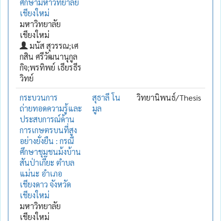
ศึกษามหาวิทยาลัย
เชียงใหม่
มหาวิทยาลัย
เชียงใหม่
มนัส สุวรรณ;เศ
กสิน ศรีวัฒนานุกูล
กิจ;พรทิพย์ เธียรธีร
วิทย์
กระบวนการ
สุธาลี โน
วิทยานิพนธ์/Thesis
ถ่ายทอดความรู้และ
มูล
ประสบการณ์ด้าน
การเกษตรบนที่สูง
อย่างยั่งยืน : กรณี
ศึกษาชุมชนม้งบ้าน
สันป่าเกี๊ยะ ตำบล
แม่นะ อำเภอ
เชียงดาว จังหวัด
เชียงใหม่
มหาวิทยาลัย
เชียงใหม่