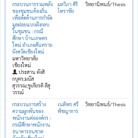
กระบวนการรวมพลัง
มลวิภา ศิริ
วิทยานิพนธ์/Thesis
ของชุมชนท้องถิ่น
โหราชัย
เพื่อคัดค้านการกำจัด
มูลฝอยแบบฝังกลบ
ในชุมชน : กรณี
ศึกษา บ้านเกษตร
ใหม่ อำเภอสันทราย
จังหวัดเชียงใหม่
มหาวิทยาลัย
เชียงใหม่
ประสาน ตังสิ
กบุตร;มนัส
สุวรรณ;ชูเกียรติ ลีสุ
วรรณ์
กระบวนการสร้าง
เนติพร ศรี
วิทยานิพนธ์/Thesis
ความผูกพันของ
พิชญาการ
พนักงานต่อองค์กร :
กรณีศึกษาพนักงาน
ธนาคารธนชาต