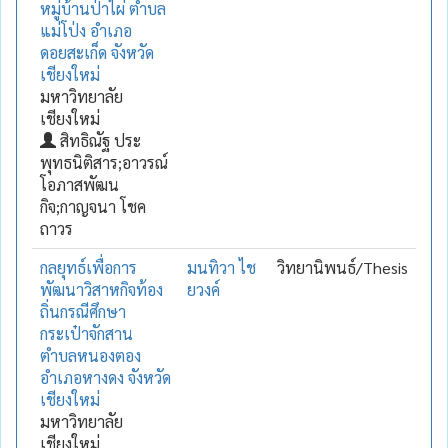
หมู่บ้านป่าไผ่ ตำบล
แม่โป่ง อำเภอ
ดอยสะเก็ด จังหวัด
เชียงใหม่
มหาวิทยาลัย
เชียงใหม่
สิทธิณัฐ ประ
พุทธนิติสาร;อาวรณ์
โอภาสพัฒน
กิจ;กาญจนา โชค
ถาวร
กลยุทธ์เพื่อการ
มนทิวา ไช
วิทยานิพนธ์/Thesis
พัฒนาวิสาหกิจท้อง
ยวงค์
ถิ่นกรณีศึกษา
กระเป๋าจักสาน
ตำบลหนองตอง
อำเภอหางดง จังหวัด
เชียงใหม่
มหาวิทยาลัย
เชียงใหม่