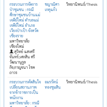
กระบวนการจัดการ
ชญาณิศา
วิทยานิพนธ์/Thesis
ป่าชุมชน : กรณี
เกตุแก้ว
ศึกษาชุมชนบ้านแม่
เจดีย์ใหม่ ตำบลแม่
เจดีย์ใหม่ อำเภอ
เวียงป่าเป้า จังหวัด
เชียงราย
มหาวิทยาลัย
เชียงใหม่
สุวิทย์ แสงศรี
จันทร์;เศกสิน ศรี
วัฒนานุกูล
กิจ;กาญจนา โชค
ถาวร
กระบวนการตัดสินใจ
อมรรัตน์
วิทยานิพนธ์/Thesis
เปลี่ยนสถานภาพ
ทองชุมสิน
จากข้าราชการเป็น
พนักงาน
มหาวิทยาลัย : กรณี