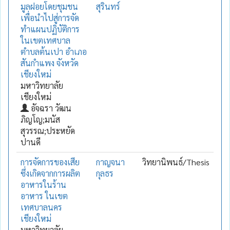
มูลฝอยโดยชุมชน
สุรินทร์
เพื่อนำไปสู่การจัด
ทำแผนปฏิบัติการ
ในเขตเทศบาล
ตำบลต้นเปา อำเภอ
สันกำแพง จังหวัด
เชียงใหม่
มหาวิทยาลัย
เชียงใหม่
อัจฉรา วัฒน
ภิญโญ;มนัส
สุวรรณ;ประหยัด
ปานดี
การจัดการของเสีย
กาญจนา
วิทยานิพนธ์/Thesis
ซึ่งเกิดจากการผลิต
กุลธร
อาหารในร้าน
อาหาร ในเขต
เทศบาลนคร
เชียงใหม่
มหาวิทยาลัย