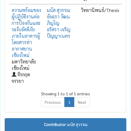
ความพร้อมของ
มนัส สุวรรณ
วิทยานิพนธ์/Thesis
ผู้ปฏิบัติงานต่อ
อัจฉรา วัฒน
การป้องกันและ
ภิญโญ
ระงับอัคคีภัย
อริศรา เจริญ
ภายในอาคารผู้
ปัญญาเนตร
โดยสารท่า
อากาศยาน
เชียงใหม่
มหาวิทยาลัย
เชียงใหม่
จิรกฤต
จรรยา
Showing 1 to 1 of 1 entries
Previous
1
Next
Contributor :
มนัส สุวรรณ