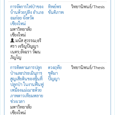
การจัดการไฟป่าของ
ทิพย์พร
วิทยานิพนธ์/Thesis
บ้านห้วยปูลิง อำเภอ
ขันติภาพ
อมก๋อย จังหวัด
เชียงใหม่
มหาวิทยาลัย
เชียงใหม่
มนัส สุวรรณ;อริ
ศรา เจริญปัญญา
เนตร;อัจฉรา วัฒน
ภิญโญ
การติดตามการปลูก
ดวงฤทัย
วิทยานิพนธ์/Thesis
ป่าและประเมินการ
ชุติมา
สูญเสียดินของพื้นที่
ปัญญา
ปลูกป่า ในงานฟื้นฟู
เหมืองแม่เมาะด้วย
ภาพดาวเทียมหลาย
ช่วงเวลา
มหาวิทยาลัย
เชียงใหม่