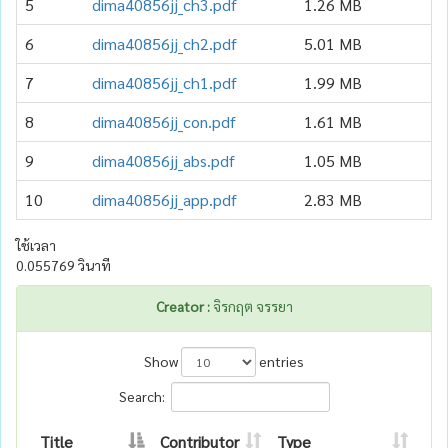
5
dima40856jj_ch3.pdf
1.26 MB
6
dima40856jj_ch2.pdf
5.01 MB
7
dima40856jj_ch1.pdf
1.99 MB
8
dima40856jj_con.pdf
1.61 MB
9
dima40856jj_abs.pdf
1.05 MB
10
dima40856jj_app.pdf
2.83 MB
ใช้เวลา
0.055769 วินาที
Creator :
จิรกฤต จรรยา
Show
entries
Search:
Title
Contributor
Type