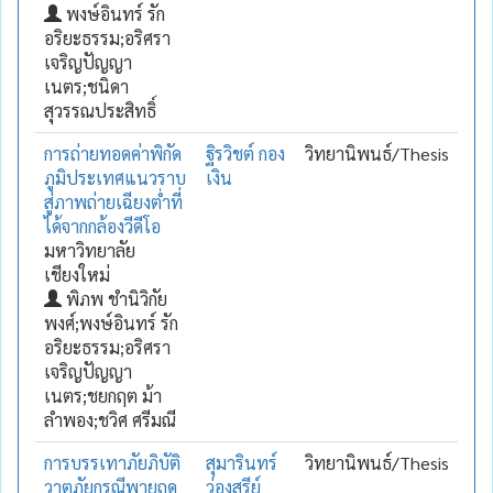
พงษ์อินทร์ รัก
อริยะธรรม;อริศรา
เจริญปัญญา
เนตร;ชนิดา
สุวรรณประสิทธิ์
การถ่ายทอดค่าพิกัด
ฐิรวิชต์ กอง
วิทยานิพนธ์/Thesis
ภูมิประเทศแนวราบ
เงิน
สู่ภาพถ่ายเฉียงต่ำที่
ได้จากกล้องวีดีโอ
มหาวิทยาลัย
เชียงใหม่
พิภพ ชำนิวิกัย
พงศ์;พงษ์อินทร์ รัก
อริยะธรรม;อริศรา
เจริญปัญญา
เนตร;ชยกฤต ม้า
ลำพอง;ชวิศ ศรีมณี
การบรรเทาภัยภิบัติ
สุมารินทร์
วิทยานิพนธ์/Thesis
วาตภัยกรณีพายุฤดู
ว่องสุรีย์