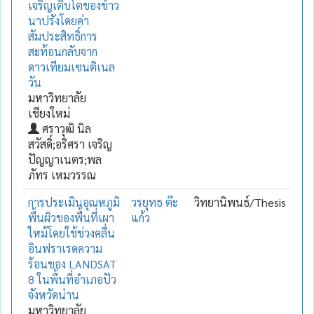
เจริญเติบโตของข้าว
นาปรังโดยค่า
สัมประสิทธิ์การ
สะท้อนกลับจาก
ดาวเทียมเซนติเนล
วัน
มหาวิทยาลัย
เชียงใหม่
ศราวุฒิ นิล
สวัสดิ์;อริศรา เจริญ
ปัญญาเนตร;พล
ภัทร เหมวรรณ
การประเมินอุณหภูมิ
วรยุทธ ต๊ะ
วิทยานิพนธ์/Thesis
พื้นผิวของพื้นที่เผา
แก้ว
ไหม้โดยใช้ช่วงคลื่น
อินฟราเรดความ
ร้อนของ LANDSAT
8 ในพื้นที่อำเภอปัว
จังหวัดน่าน
มหาวิทยาลัย