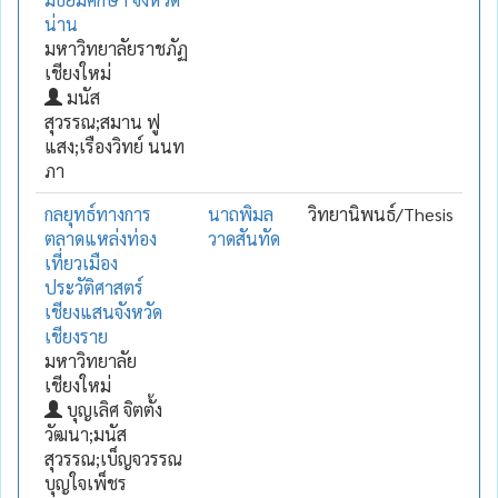
น่าน
มหาวิทยาลัยราชภัฏ
เชียงใหม่
มนัส
สุวรรณ;สมาน ฟู
แสง;เรืองวิทย์ นนท
ภา
กลยุทธ์ทางการ
นาถพิมล
วิทยานิพนธ์/Thesis
ตลาดแหล่งท่อง
วาดสันทัด
เที่ยวเมือง
ประวัติศาสตร์
เชียงแสนจังหวัด
เชียงราย
มหาวิทยาลัย
เชียงใหม่
บุญเลิศ จิตตั้ง
วัฒนา;มนัส
สุวรรณ;เบ็ญจวรรณ
บุญใจเพ็ชร