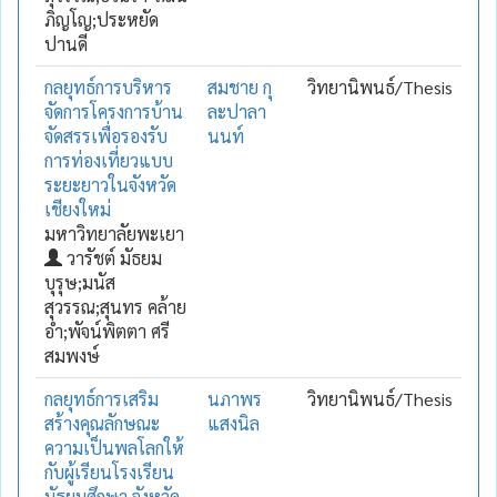
ภิญโญ;ประหยัด
ปานดี
กลยุทธ์การบริหาร
สมชาย กุ
วิทยานิพนธ์/Thesis
จัดการโครงการบ้าน
ละปาลา
จัดสรรเพื่อรองรับ
นนท์
การท่องเที่ยวแบบ
ระยะยาวในจังหวัด
เชียงใหม่
มหาวิทยาลัยพะเยา
วารัชต์ มัธยม
บุรุษ;มนัส
สุวรรณ;สุนทร คล้าย
อ่ำ;พัจน์พิตตา ศรี
สมพงษ์
กลยุทธ์การเสริม
นภาพร
วิทยานิพนธ์/Thesis
สร้างคุณลักษณะ
แสงนิล
ความเป็นพลโลกให้
กับผู้เรียนโรงเรียน
มัธยมศึกษา จังหวัด