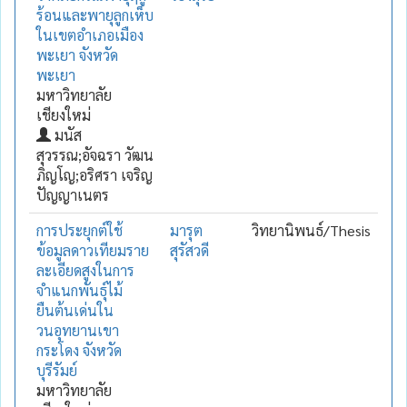
ร้อนและพายุลูกเห็บ
ในเขตอำเภอเมือง
พะเยา จังหวัด
พะเยา
มหาวิทยาลัย
เชียงใหม่
มนัส
สุวรรณ;อัจฉรา วัฒน
ภิญโญ;อริศรา เจริญ
ปัญญาเนตร
การประยุกต์ใช้
มารุต
วิทยานิพนธ์/Thesis
ข้อมูลดาวเทียมราย
สุรัสวดี
ละเอียดสูงในการ
จำแนกพันธุ์ไม้
ยืนต้นเด่นใน
วนอุทยานเขา
กระโดง จังหวัด
บุรีรัมย์
มหาวิทยาลัย