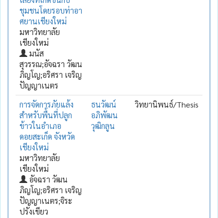
ชุมชนโดยรอบท่าอา
ศยานเชียงใหม่
มหาวิทยาลัย
เชียงใหม่
มนัส
สุวรรณ;อัจฉรา วัฒน
ภิญโญ;อริศรา เจริญ
ปัญญาเนตร
การจัดการภัยแล้ง
ธนวัฒน์
วิทยานิพนธ์/Thesis
สำหรับพื้นที่ปลูก
อภิพัฒน
ข้าวในอำเภอ
วุฒิกลูน
ดอยสะเก็ด จังหวัด
เชียงใหม่
มหาวิทยาลัย
เชียงใหม่
อัจฉรา วัฒน
ภิญโญ;อริศรา เจริญ
ปัญญาเนตร;จิระ
ปรังเขียว