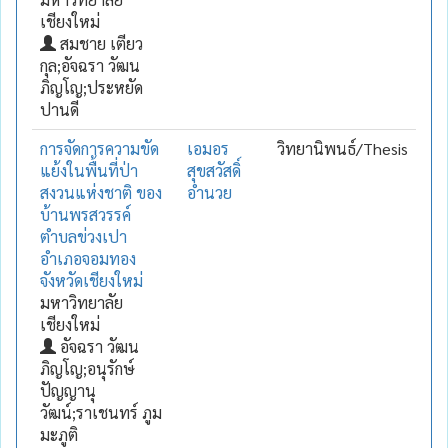
เชียงใหม่
สมชาย เตียว
กุล;อัจฉรา วัฒน
ภิญโญ;ประหยัด
ปานดี
การจัดการความขัด
เอมอร
วิทยานิพนธ์/Thesis
แย้งในพื้นที่ป่า
สุขสวัสดิ์
สงวนแห่งชาติ ของ
อำนวย
บ้านพรสวรรค์
ตำบลข่วงเปา
อำเภอจอมทอง
จังหวัดเชียงใหม่
มหาวิทยาลัย
เชียงใหม่
อัจฉรา วัฒน
ภิญโญ;อนุรักษ์
ปัญญานุ
วัฒน์;ราเชนทร์ ภูม
มะภูติ