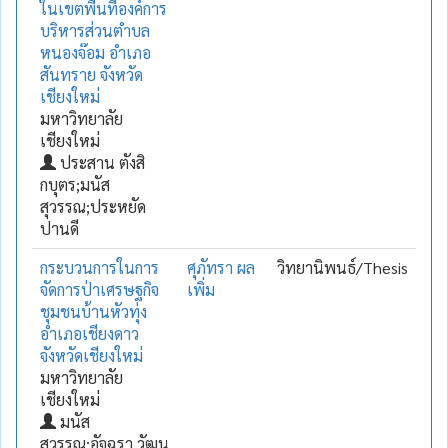
ในเขตพื้นที่องค์การ
บริหารส่วนตำบล
หนองจ๊อม อำเภอ
สันทราย จังหวัด
เชียงใหม่
มหาวิทยาลัย
เชียงใหม่
ประสาน ตังสิ
กบุตร;มนัส
สุวรรณ;ประหยัด
ปานดี
กระบวนการในการ
ศุภัทรา ผล
วิทยานิพนธ์/Thesis
จัดการป่าเศรษฐกิจ
เพิ่ม
ชุมชนบ้านหัวทุ่ง
อำเภอเชียงดาว
จังหวัดเชียงใหม่
มหาวิทยาลัย
เชียงใหม่
มนัส
สุวรรณ;อัจฉรา วัฒน