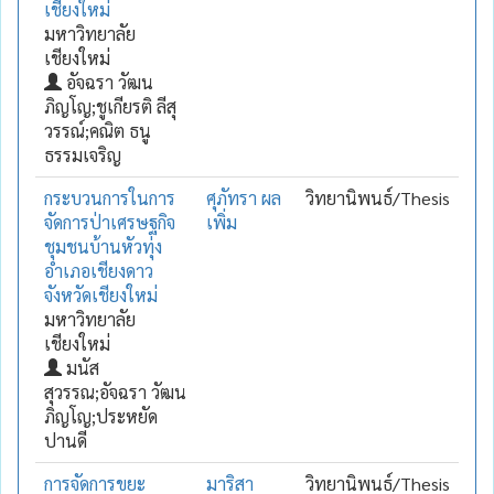
เชียงใหม่
มหาวิทยาลัย
เชียงใหม่
อัจฉรา วัฒน
ภิญโญ;ชูเกียรติ ลีสุ
วรรณ์;คณิต ธนู
ธรรมเจริญ
กระบวนการในการ
ศุภัทรา ผล
วิทยานิพนธ์/Thesis
จัดการป่าเศรษฐกิจ
เพิ่ม
ชุมชนบ้านหัวทุ่ง
อำเภอเชียงดาว
จังหวัดเชียงใหม่
มหาวิทยาลัย
เชียงใหม่
มนัส
สุวรรณ;อัจฉรา วัฒน
ภิญโญ;ประหยัด
ปานดี
การจัดการขยะ
มาริสา
วิทยานิพนธ์/Thesis