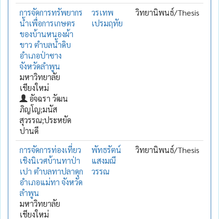
การจัดการทรัพยากร
วรเทพ
วิทยานิพนธ์/Thesis
น้ำเพื่อการเกษตร
เปรมฤทัย
ของบ้านหนองผ้า
ขาว ตำบลน้ำดิบ
อำเภอป่าซาง
จังหวัดลำพูน
มหาวิทยาลัย
เชียงใหม่
อัจฉรา วัฒน
ภิญโญ;มนัส
สุวรรณ;ประหยัด
ปานดี
การจัดการท่องเที่ยว
พัทธรัตน์
วิทยานิพนธ์/Thesis
เชิงนิเวศบ้านทาป่า
แสงมณี
เปา ตำบลทาปลาดุก
วรรณ
อำเภอแม่ทา จังหวัด
ลำพูน
มหาวิทยาลัย
เชียงใหม่