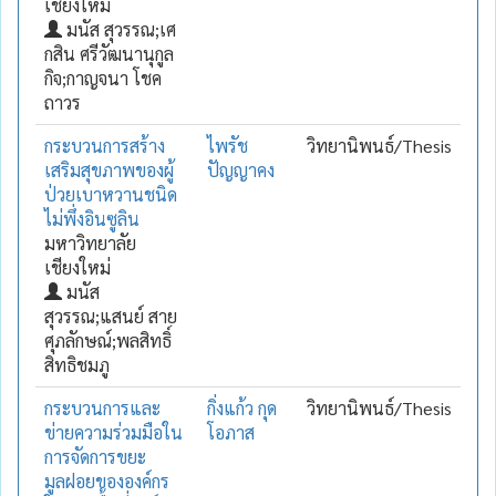
เชียงใหม่
มนัส สุวรรณ;เศ
กสิน ศรีวัฒนานุกูล
กิจ;กาญจนา โชค
ถาวร
กระบวนการสร้าง
ไพรัช
วิทยานิพนธ์/Thesis
เสริมสุขภาพของผู้
ปัญญาคง
ป่วยเบาหวานชนิด
ไม่พึ่งอินซูลิน
มหาวิทยาลัย
เชียงใหม่
มนัส
สุวรรณ;แสนย์ สาย
ศุภลักษณ์;พลสิทธิ์
สิทธิชมภู
กระบวนการและ
กิ่งแก้ว กุด
วิทยานิพนธ์/Thesis
ข่ายความร่วมมือใน
โอภาส
การจัดการขยะ
มูลฝอยขององค์กร