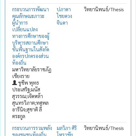
กระบวนการพัฒนา
ปภาดา
วิทยานิพนธ์/Thesis
คุณลักษณะภาวะ
ไชยดวง
ผู้นำการ
จินดา
เปลี่ยนแปลง
ทางการศึกษาของผู้
บริหารสถานศึกษา
ขั้นพื้นฐานในสังกัด
องค์กรปกครองส่วน
ท้องถิ่น
มหาวิทยาลัยราชภัฏ
เชียงราย
ชูชีพ พุทธ
ประเสริฐ;มนัส
สุวรรณ;เจิดหล้า
สุนทรวิภาต;ทศพล
อารีนิจ;สุชาติ ลี้
ตระกูล
กระบวนการรวมพลัง
มลวิภา ศิริ
วิทยานิพนธ์/Thesis
ของชุมชนท้องถิ่น
โหราชัย