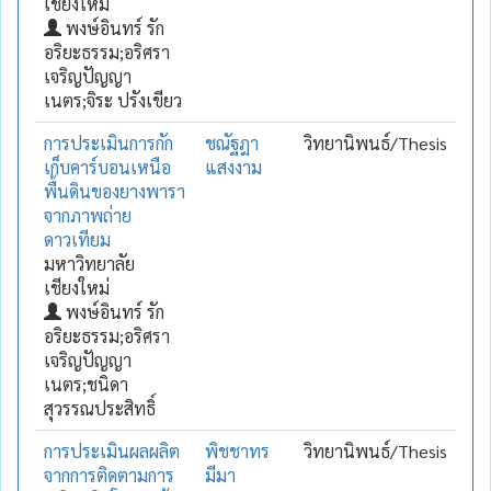
เชียงใหม่
พงษ์อินทร์ รัก
อริยะธรรม;อริศรา
เจริญปัญญา
เนตร;จิระ ปรังเขียว
การประเมินการกัก
ชณัฐฎา
วิทยานิพนธ์/Thesis
เก็บคาร์บอนเหนือ
แสงงาม
พื้นดินของยางพารา
จากภาพถ่าย
ดาวเทียม
มหาวิทยาลัย
เชียงใหม่
พงษ์อินทร์ รัก
อริยะธรรม;อริศรา
เจริญปัญญา
เนตร;ชนิดา
สุวรรณประสิทธิ์
การประเมินผลผลิต
พิชชาทร
วิทยานิพนธ์/Thesis
จากการติดตามการ
มีมา