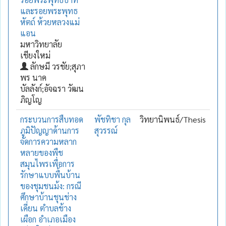
และรอยพระพุทธ
หัตถ์ ห้วยหลวงแม่
แอน
มหาวิทยาลัย
เชียงใหม่
ลักษมี วรชัย;สุภา
พร นาค
บัลลังก์;อัจฉรา วัฒน
ภิญโญ
กระบวนการสืบทอด
พัชทิชา กุล
วิทยานิพนธ์/Thesis
ภูมิปัญญาด้านการ
สุวรรณ์
จัดการความหลาก
หลายของพืช
สมุนไพรเพื่อการ
รักษาแบบพื้นบ้าน
ของชุมชนม้ง: กรณี
ศึกษาบ้านชุนช่าง
เคี่ยน ตำบลช้าง
เผือก อำเภอเมือง