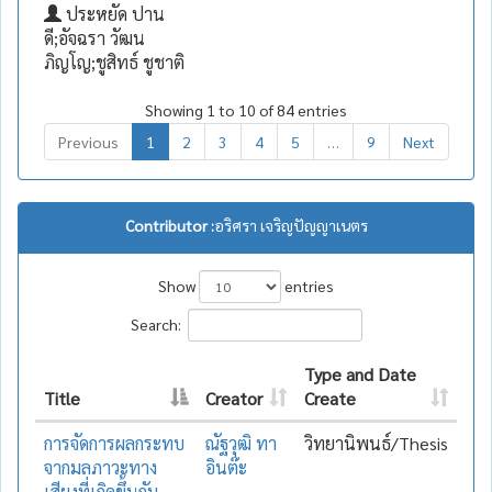
ประหยัด ปาน
ดี;อัจฉรา วัฒน
ภิญโญ;ชูสิทธ์ ชูชาติ
Showing 1 to 10 of 84 entries
Previous
1
2
3
4
5
…
9
Next
Contributor :
อริศรา เจริญปัญญาเนตร
Show
entries
Search:
Type and Date
Title
Creator
Create
การจัดการผลกระทบ
ณัฐวุฒิ ทา
วิทยานิพนธ์/Thesis
จากมลภาวะทาง
อินต๊ะ
เสียงที่เกิดขึ้นกับ