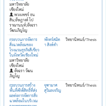
มหาวิทยาลัย
เชียงใหม่
พวงเพชร์ ธน
สิน;อัษฎางค์ โป
ราณานนท์;อัจฉรา
วัฒนภิญโญ
กระบวนการจัดการ
พักตร์สมิต
วิทยานิพนธ์/Thesis
สิ่งแวดล้อมของ
า สิงห์คำ
โรงแรมธุรกิจสีเขียว
ในจังหวัดเชียงใหม่
มหาวิทยาลัย
เชียงใหม่
อัจฉรา วัฒน
ภิญโญ
กระบวนการสร้าง
จุฑามาศ
วิทยานิพนธ์/Thesis
พื้นที่ศักดิ์สิทธิ์ที่ส่ง
สุวิมลเจริญ
ผลต่อการจัดการสิ่ง
แวดล้อมในบริเวณ
รอยพระพุทธบาท