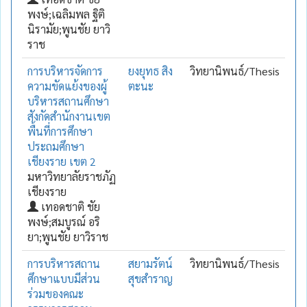
พงษ์;เฉลิมพล ฐิติ
นิรามัย;พูนชัย ยาวิ
ราช
การบริหารจัดการ
ยงยุทธ สิง
วิทยานิพนธ์/Thesis
ความขัดแย้งของผู้
ตะนะ
บริหารสถานศึกษา
สังกัดสำนักงานเขต
พื้นที่การศึกษา
ประถมศึกษา
เชียงราย เขต 2
มหาวิทยาลัยราชภัฏ
เชียงราย
เทอดชาติ ชัย
พงษ์;สมบูรณ์ อริ
ยา;พูนชัย ยาวิราช
การบริหารสถาน
สยามรัตน์
วิทยานิพนธ์/Thesis
ศึกษาแบบมีส่วน
สุขสำราญ
ร่วมของคณะ