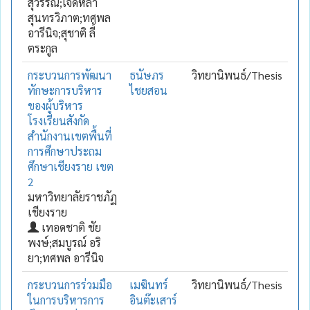
สุวรรณ;เจิดหล้า
สุนทรวิภาต;ทศพล
อารีนิจ;สุชาติ ลี้
ตระกูล
กระบวนการพัฒนา
ธนัษภร
วิทยานิพนธ์/Thesis
ทักษะการบริหาร
ไชยสอน
ของผู้บริหาร
โรงเรียนสังกัด
สำนักงานเขตพื้นที่
การศึกษาประถม
ศึกษาเชียงราย เขต
2
มหาวิทยาลัยราชภัฏ
เชียงราย
เทอดชาติ ชัย
พงษ์;สมบูรณ์ อริ
ยา;ทศพล อารีนิจ
กระบวนการร่วมมือ
เมฆินทร์
วิทยานิพนธ์/Thesis
ในการบริหารการ
อินต๊ะเสาร์