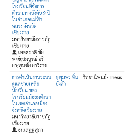
โรงเรียนที่จัดการ
ศึกษาภาคบังคับ 9 ปี
ในอำเภอแม่ฟ้า
หลวง จังหวัด
เชียงราย
มหาวิทยาลัยราชภัฏ
เชียงราย
เทอดชาติ ชัย
พงษ์;สมบูรณ์ อริ
ยา;พูนชัย ยาวิราช
การดำเนินงานระบบ
อุทุมพร อิ่น
วิทยานิพนธ์/Thesis
ดูแลช่วยเหลือ
ยังคำ
นักเรียน ของ
โรงเรียนมัธยมศึกษา
ในเขตอำเภอเมือง
จังหวัดเชียงราย
มหาวิทยาลัยราชภัฏ
เชียงราย
ธนเสฏฐ สุภา