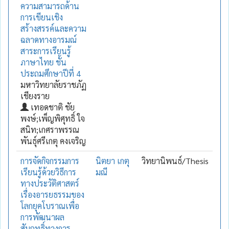
ความสามารถด้าน
การเขียนเชิง
สร้างสรรค์และความ
ฉลาดทางอารมณ์
สาระการเรียนรู้
ภาษาไทย ชั้น
ประถมศึกษาปีที่ 4
มหาวิทยาลัยราชภัฏ
เชียงราย
เทอดชาติ ชัย
พงษ์;เพ็ญพิศุทธิ์ ใจ
สนิท;เกศราพรรณ
พันธุ์ศรีเกตุ คงเจริญ
การจัดกิจกรรมการ
นิตยา เกตุ
วิทยานิพนธ์/Thesis
เรียนรู้ด้วยวิธีการ
มณี
ทางประวัติศาสตร์
เรื่องอารยธรรมของ
โลกยุคโบราณเพื่อ
การพัฒนาผล
สัมฤทธิ์ทางการ