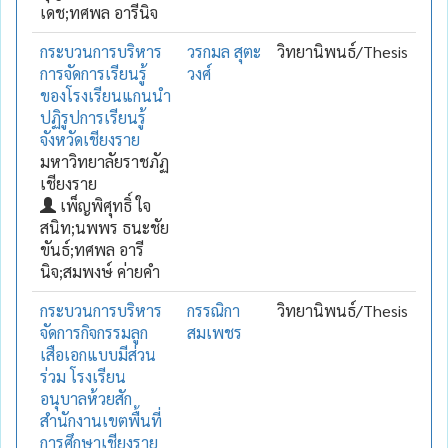
เดช;ทศพล อารีนิจ
กระบวนการบริหาร
วรกมล สุตะ
วิทยานิพนธ์/Thesis
การจัดการเรียนรู้
วงศ์
ของโรงเรียนแกนนำ
ปฏิรูปการเรียนรู้
จังหวัดเชียงราย
มหาวิทยาลัยราชภัฏ
เชียงราย
เพ็ญพิศุทธิ์ ใจ
สนิท;นพพร ธนะชัย
ขันธ์;ทศพล อารี
นิจ;สมพงษ์ ค่ายคำ
กระบวนการบริหาร
กรรณิกา
วิทยานิพนธ์/Thesis
จัดการกิจกรรมลูก
สมเพชร
เสือเอกแบบมีส่วน
ร่วม โรงเรียน
อนุบาลห้วยสัก
สำนักงานเขตพื้นที่
การศึกษาเชียงราย