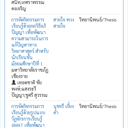
สนิท;เกศราพรรณ
คงเจริญ
การจัดกิจกรรมการ
สายใจ พวง
วิทยานิพนธ์/Thesis
เรียนรู้ด้วยกลวิธีอภิ
สายใจ
ปัญญา เพื่อพัฒนา
ความสามารถในการ
แก้ปัญหาทาง
วิทยาศาสตร์ สำหรับ
นักเรียนชั้น
มัธยมศึกษาปีที่ 1
มหาวิทยาลัยราชภัฏ
เชียงราย
เทอดชาติ ชัย
พงษ์;แสงระวี
ปัญญา;ชูศรี สุวรรณ
การจัดกิจกรรมการ
นุชจรี เกี๋ยง
วิทยานิพนธ์/Thesis
เรียนรู้ด้วยรูปแบบ
คำ
วัฏจักรการเรียนรู้
4MAT เพื่อพัฒนา