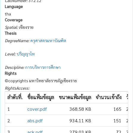
CallNumber:
372.12
Language
tha
Coverage
Spatial:
เชียงราย
Thesis
DegreeName:
ครุศาสตรมหาบัณฑิต
Level:
ปริญญาโท
Descipline:
การบริหารการศึกษา
Rights
©copyrights มหาวิทยาลัยราชภัฏเชียงราย
RightsAccess:
ลำดับที่.
ชื่อแฟ้มข้อมูล
ขนาดแฟ้มข้อมูล
จำนวนเข้าถึง
วัน
1
cover.pdf
368.58 KB
165
20
2
abs.pdf
934.11 KB
151
20
3
ack.pdf
279.03 KB
72
20