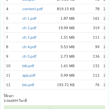
4
content.pdf
819.15 KB
78
20
5
ch 1.pdf
1.87 MB
161
20
6
ch 2.pdf
19.99 MB
319
20
7
ch 3.pdf
1.51 MB
111
20
8
ch 4.pdf
5.53 MB
99
20
9
ch 5.pdf
2.73 MB
136
20
10
bib.pdf
1.61 MB
132
20
11
app.pdf
5.99 MB
112
20
12
bio.pdf
193.72 KB
76
20
ใช้เวลา
0.066899 วินาที