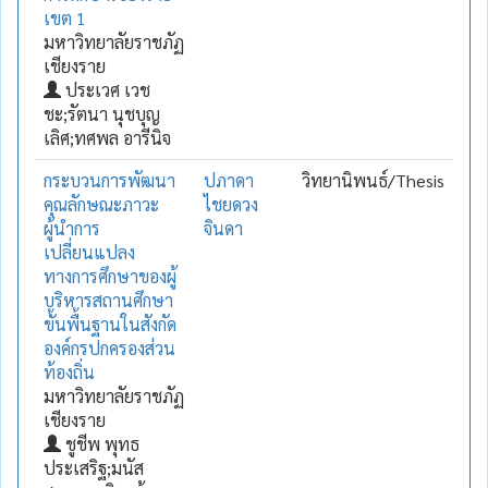
เขต 1
มหาวิทยาลัยราชภัฏ
เชียงราย
ประเวศ เวช
ชะ;รัตนา นุชบุญ
เลิศ;ทศพล อารีนิจ
กระบวนการพัฒนา
ปภาดา
วิทยานิพนธ์/Thesis
คุณลักษณะภาวะ
ไชยดวง
ผู้นำการ
จินดา
เปลี่ยนแปลง
ทางการศึกษาของผู้
บริหารสถานศึกษา
ขั้นพื้นฐานในสังกัด
องค์กรปกครองส่วน
ท้องถิ่น
มหาวิทยาลัยราชภัฏ
เชียงราย
ชูชีพ พุทธ
ประเสริฐ;มนัส