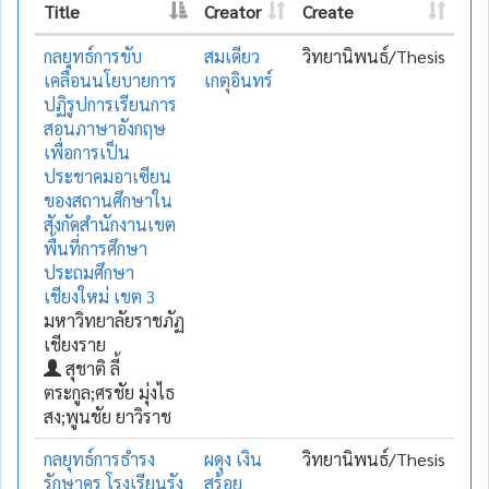
Title
Creator
Create
กลยุทธ์การขับ
สมเดียว
วิทยานิพนธ์/Thesis
เคลื่อนนโยบายการ
เกตุอินทร์
ปฏิรูปการเรียนการ
สอนภาษาอังกฤษ
เพื่อการเป็น
ประชาคมอาเซียน
ของสถานศึกษาใน
สังกัดสำนักงานเขต
พื้นที่การศึกษา
ประถมศึกษา
เชียงใหม่ เขต 3
มหาวิทยาลัยราชภัฏ
เชียงราย
สุชาติ ลี้
ตระกูล;ศรชัย มุ่งไธ
สง;พูนชัย ยาวิราช
กลยุทธ์การธำรง
ผดุง เงิน
วิทยานิพนธ์/Thesis
รักษาครู โรงเรียนรัง
สร้อย