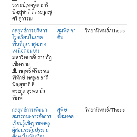
วรรธน์;ทศพล อารี
นิจ;สุชาติ ลี้ตระกูล;ชู
ศรี สุวรรณ
กลยุทธ์การบริหาร
สมพิศ กา
วิทยานิพนธ์/Thesis
โรงเรียนในเขต
ติ๊บ
พื้นที่ภูเขาสูงภาค
เหนือตอนบน
มหาวิทยาลัยราชภัฏ
เชียงราย
พฤทธิ์ ศิริบรรณ
พิทักษ์;ทศพล อารี
นิจ;สุชาติ ลี้
ตระกูล;สุรพล บัว
พิมพ์
กลยุทธ์การพัฒนา
สุพิษ
วิทยานิพนธ์/Thesis
สมรรถนะการจัดการ
ชัยมงคล
เรียนรู้เชิงรุกของครู
ผู้สอนระดับประถม
ศึกษาในพื้นที่สูง