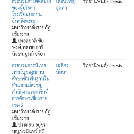
กระบวนการตัดสินใจ
เดือนเพ็ญ
วิทยานิพนธ์/Thesis
ของผู้บริหาร
อุดทา
โรงเรียนเอกชน
จังหวัดพะเยา
มหาวิทยาลัยราชภัฏ
เชียงราย
เทอดชาติ ชัย
พงษ์;ทศพล อารี
นิจ;สมบูรณ์ อริยา
กระบวนการนิเทศ
เฉลียว
วิทยานิพนธ์/Thesis
ภายในของสถาน
นัยนา
ศึกษาขั้นพื้นฐานใน
อำเภอแม่สรวย
สำนักงานเขตพื้นที่
การศึกษาเชียงราย
เขต 2
มหาวิทยาลัยราชภัฏ
เชียงราย
ประกอบ อยู่ชม
บุญ;ปรมินทร์ อริ