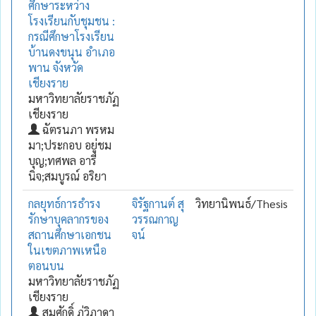
ศึกษาระหว่าง
โรงเรียนกับชุมชน :
กรณีศึกษาโรงเรียน
บ้านดงขนุน อำเภอ
พาน จังหวัด
เชียงราย
มหาวิทยาลัยราชภัฏ
เชียงราย
ฉัตรนภา พรหม
มา;ประกอบ อยู่ชม
บุญ;ทศพล อารี
นิจ;สมบูรณ์ อริยา
กลยุทธ์การธำรง
จิรัฐกานต์ สุ
วิทยานิพนธ์/Thesis
รักษาบุคลากรของ
วรรณกาญ
สถานศึกษาเอกชน
จน์
ในเขตภาพเหนือ
ตอนบน
มหาวิทยาลัยราชภัฏ
เชียงราย
สมศักดิ์ ภู่วิภาดา