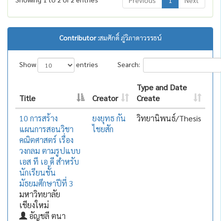
Previous
1
Next
Contributor :
สมศักดิ์ ภู่วิภาดาวรรธน์
Show
entries
Search:
Type and Date
Title
Creator
Create
10 การสร้าง
ยงยุทธ กัน
วิทยานิพนธ์/Thesis
แผนการสอนวิชา
ไชยสัก
คณิตศาสตร์ เรื่อง
วงกลม ตามรูปแบบ
เอส ที เอ ดี สำหรับ
นักเรียนชั้น
มัธยมศึกษาปีที่ 3
มหาวิทยาลัย
เชียงใหม่
อัญชลี ตนา