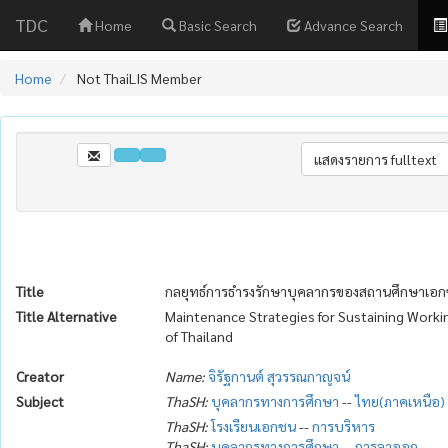
TDC
Home
Basic Search
Advance Search
Home
Not ThaiLIS Member
Title
กลยุทธ์การธำรงรักษาบุคลากรของสถานศึกษาเ
Title Alternative
Maintenance Strategies for Sustaining Worki
of Thailand
Creator
Name:
จิรัฐกานต์ สุวรรณกาญจน์
Subject
ThaSH:
บุคลากรทางการศึกษา
--
ไทย(ภาคเหนือ)
ThaSH:
โรงเรียนเอกชน
--
การบริหาร
ThaSH:
บุคลากรทางการศึกษา
--
การลาออก