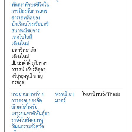
พัฒนาทักษะชีวิตใน
การป้องกันการเสพ
สารเสพติดของ
นักเรียนโรงเรียนศรี
ธนาพณิชยการ
เทคโนโลยี
เชียงใหม่
มหาวิทยาลัย
เชียงใหม่
สมศักดิ์ ภู่วิภาดา
วรรธน์;เกียรติสุดา
ศรีสุข;ดรุณี หาญ
ตระกูล
กระบวนการสร้าง
พรรณี มา
วิทยานิพนธ์/Thesis
การคงอยู่ของอัต
มาตร์
ลักษณ์สำหรับ
เยาวชนชาติพันธุ์ดา
ราอั้งในสังคมพหุ
วัฒนธรรมจังหวัด