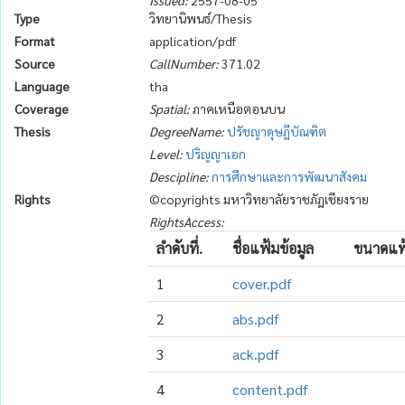
Issued:
2557-08-05
Type
วิทยานิพนธ์/Thesis
Format
application/pdf
Source
CallNumber:
371.02
Language
tha
Coverage
Spatial:
ภาคเหนือตอนบน
Thesis
DegreeName:
ปรัชญาดุษฎีบัณฑิต
Level:
ปริญญาเอก
Descipline:
การศึกษาและการพัฒนาสังคม
Rights
©copyrights มหาวิทยาลัยราชภัฏเชียงราย
RightsAccess:
ลำดับที่.
ชื่อแฟ้มข้อมูล
ขนาดแฟ้
1
cover.pdf
2
abs.pdf
3
ack.pdf
4
content.pdf