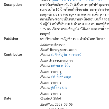
Description
การวิจัยเพื่อศึกษาปัจจัยที่เป็นสาเหตุทำให้บุค
เอกชนเกิน 10 ปี พร้อมทั้งศึกษาสภาพการธำรง
กลยุทธ์การธำรงรักษาบุคลากรของสถานศึกษาเอกชนใ
สถานศึกษาเอกชนในเขตภาคเหนือตอนบนที่ลาออก
ที่ปฏิบัติหน้าที่เกิน 10 ปี จำนวน 384 คน แ
175 คน เก็บรวบรวมข้อมูลโดยใช้แบบสอบถาม กา
กลยุทธ์
Publisher
มหาวิทยาลัยราชภัฏเชียงราย สำนักวิทยบริการฯ
Address:
เชียงราย
Email:
library@crru.ac.th
Contributor
Name:
สมศักดิ์ ภู่วิภาดาวรรธน์
Role:
ประธานกรรมการ
Name:
ทศพล อารีนิจ
Role:
กรรมการ
Name:
สุชาติ ลี้ตระกูล
Role:
กรรมการ
Name:
ชูศรี สุวรรณ
Role:
กรรมการ
Date
Created:
2556
Modified:
2557-08-05