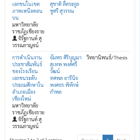
เอกชนในเขต
สุชาติ ลี้ตระกูล
ภาพเหนือตอน
ชูศรี สุวรรณ
บน
มหาวิทยาลัย
ราชภัฏเชียงราย
จิรัฐกานต์ สุ
วรรณกาญจน์
การดำเนินงาน
อัมพร ศิริบุญมา
วิทยานิพนธ์/Thesis
ประชาสัมพันธ์
สุเทพ พงศ์ศรี
ของโรงเรียน
วัฒน์
เอกชนระดับ
ทศพล อารีนิจ
ประถมศึกษาใน
พงศธร พิทักษ์
อำเภอเมือง
กำพล
เชียงใหม่
มหาวิทยาลัย
ราชภัฏเชียงราย
จิรัฐกานต์ สุ
วรรณกาญจน์
Showing 1 to 2 of 2 entries