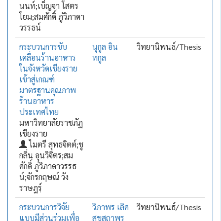
นนท์;เบ็ญจา โสตร
โยม;สมศักดิ์ ภู่วิภาดา
วรรธน์
กระบวนการขับ
นุกูล อิน
วิทยานิพนธ์/Thesis
เคลื่อนร้านอาหาร
ทกูล
ในจังหวัดเชียงราย
เข้าสู่เกณฑ์
มาตรฐานคุณภาพ
ร้านอาหาร
ประเทศไทย
มหาวิทยาลัยราชภัฏ
เชียงราย
ไมตรี สุทธจิตต์;ชู
กลิ่น อุนวิจิตร;สม
ศักดิ์ ภู่วิภาดาวรรธ
น์;จักรกฤษณ์ วัง
ราษฎรฺ์
กระบวนการวิจัย
วิภาพร เลิศ
วิทยานิพนธ์/Thesis
แบบมีส่วนร่วมเพื่อ
สุขสถาพร