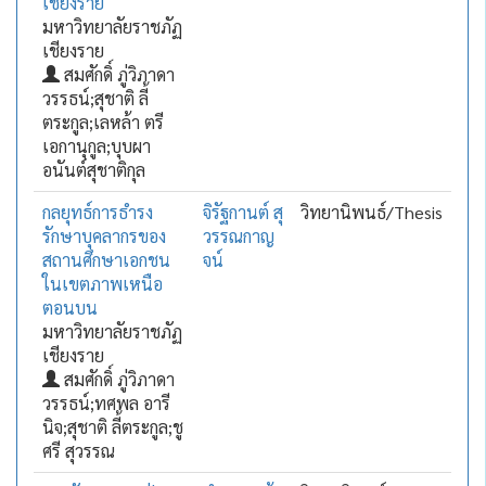
เชียงราย
มหาวิทยาลัยราชภัฏ
เชียงราย
สมศักดิ์ ภู่วิภาดา
วรรธน์;สุชาติ ลี้
ตระกูล;เลหล้า ตรี
เอกานุกูล;บุบผา
อนันต์สุชาติกุล
กลยุทธ์การธำรง
จิรัฐกานต์ สุ
วิทยานิพนธ์/Thesis
รักษาบุคลากรของ
วรรณกาญ
สถานศึกษาเอกชน
จน์
ในเขตภาพเหนือ
ตอนบน
มหาวิทยาลัยราชภัฏ
เชียงราย
สมศักดิ์ ภู่วิภาดา
วรรธน์;ทศพล อารี
นิจ;สุชาติ ลี้ตระกูล;ชู
ศรี สุวรรณ