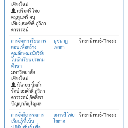
เชียงใหม่
เสริมศรี ไชย
ศร;สุนทรี คน
เที่ยง;สมศักดิ์ ภู่วิภา
ดาวรรธน์
การจัดการเรียนการ
นุชนาฎ
วิทยานิพนธ์/Thesis
สอนเพื่อสร้าง
เอกกา
คุณลักษณะนักวิจัย
ในนักเรียนประถม
ศึกษา
มหาวิทยาลัย
เชียงใหม่
นิโลบล นิ่มกิ่ง
รัตน์;สมศักดิ์ ภู่วิภา
ดาวรรธน์;กิตติพร
ปัญญาภิญโญผล
การจัดกิจกรรมการ
อมาวสี ไชย
วิทยานิพนธ์/Thesis
เรียนรู้ที่เน้น
โยกาศ
ปฏิสัมพันธ์ เพื่อ