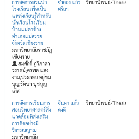
การจัดการสวนป่า
จำลอง แก้ว
วิทยานิพนธ์/Thesis
โรงเรียนเพื่อเป็น
ศรีลา
แหล่งเรียนรู้สำหรับ
นักเรียนโรงเรียน
บ้านแม่ตาช้าง
อำเภอแม่สรวย
จังหวัดเชียงราย
มหาวิทยาลัยราชภัฏ
เชียงราย
สมศักดิ์ ภู่วิภาดา
วรรธน์;ศรพล แสง
งาม;ประกอบ อยู่ชม
บุญ;รัตนา นุชบุญ
เลิศ
การจัดการเรียนการ
จินดา แก้ว
วิทยานิพนธ์/Thesis
สอนวิทยาศาสตร์สิ่ง
คงดี
แวดล้อมที่ส่งเสริม
การคิดอย่างมี
วิจารณญาณ
มหาวิทยาลัย