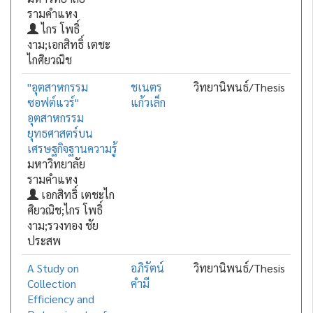
รามคำแหง
ไกร โพธิ์
งาม;เอกสิทธิ์ เตชะ
ไกศิยวณิช
"อุตสาหกรรม
ชเนตร
วิทยานิพนธ์/Thesis
ซอฟต์แวร์"
แก้วเล็ก
อุตสาหกรรม
ยุทธศาสตร์บน
เศรษฐกิจฐานความรู้
มหาวิทยาลัย
รามคำแหง
เอกสิทธิ์ เตชะไก
ศิยวณิช;ไกร โพธิ์
งาม;รวงทอง ชัย
ประสพ
A Study on
อภิรัตน์
วิทยานิพนธ์/Thesis
Collection
คำมี
Efficiency and