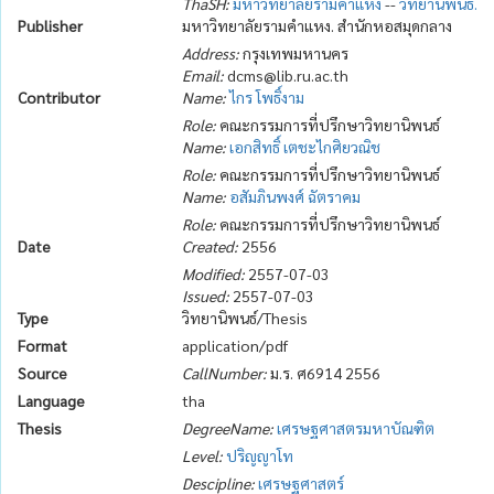
ThaSH:
มหาวิทยาลัยรามคำแหง
--
วิทยานิพนธ์.
Publisher
มหาวิทยาลัยรามคำแหง. สำนักหอสมุดกลาง
Address:
กรุงเทพมหานคร
Email:
dcms@lib.ru.ac.th
Contributor
Name:
ไกร โพธิ์งาม
Role:
คณะกรรมการที่ปรึกษาวิทยานิพนธ์
Name:
เอกสิทธิ์ เตชะไกศิยวณิช
Role:
คณะกรรมการที่ปรึกษาวิทยานิพนธ์
Name:
อสัมภินพงศ์ ฉัตราคม
Role:
คณะกรรมการที่ปรึกษาวิทยานิพนธ์
Date
Created:
2556
Modified:
2557-07-03
Issued:
2557-07-03
Type
วิทยานิพนธ์/Thesis
Format
application/pdf
Source
CallNumber:
ม.ร. ศ6914 2556
Language
tha
Thesis
DegreeName:
เศรษฐศาสตรมหาบัณฑิต
Level:
ปริญญาโท
Descipline:
เศรษฐศาสตร์