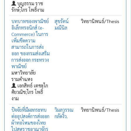
บุญธรรม ราช
รักษ์;ไกร โพธิ์งาม
บทบาทของพาณิชย์
สุขรัตน์
วิทยานิพนธ์/Thesis
อิเล็กทรอนิกส์ (e-
มณีนิล
Commerce) ในการ
เพิ่มขีดความ
สามารถในการส่ง
ออก ของกรมส่งเสริม
การส่งออก กระทรวง
พาณิชย์
มหาวิทยาลัย
รามคำแหง
เอกสิทธ์ เตชะไก
ศิยวณิช;ไกร โพธิ์
งาม
ปัจจัยที่มีผลกระทบ
วิมลวรรณ
วิทยานิพนธ์/Thesis
ต่ออุปสงค์การส่งออก
กลัดงิ้ว.
ผ้าทอไหมของไทย
ไปสหราชอาณาจักร