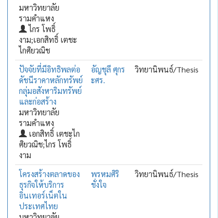
มหาวิทยาลัย
รามคำแหง
ไกร โพธิ์
งาม;เอกสิทธิ์ เตชะ
ไกศิยวณิช
ปัจจัยที่มีอิทธิพลต่อ
อัญชุลี ศุกร
วิทยานิพนธ์/Thesis
ดัชนีราคาหลักทรัพย์
ะศร.
กลุ่มอสังหาริมทรัพย์
และก่อสร้าง
มหาวิทยาลัย
รามคำแหง
เอกสิทธิ์ เตชะไก
ศิยวณิช;ไกร โพธิ์
งาม
โครงสร้างตลาดของ
พรหมศิริ
วิทยานิพนธ์/Thesis
ธุรกิจให้บริการ
ชั่งใจ
อินเทอร์เน็ตใน
ประเทศไทย
มหาวิทยาลัย