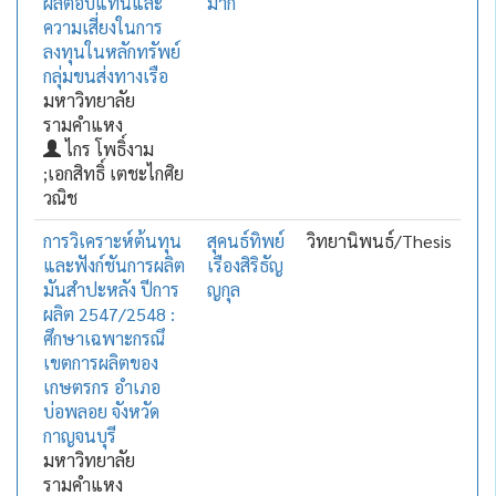
ผลตอบแทนและ
มาก
ความเสี่ยงในการ
ลงทุนในหลักทรัพย์
กลุ่มขนส่งทางเรือ
มหาวิทยาลัย
รามคำแหง
ไกร โพธิ์งาม
;เอกสิทธิ์ เตชะไกศิย
วณิช
การวิเคราะห์ต้นทุน
สุคนธ์ทิพย์
วิทยานิพนธ์/Thesis
และฟังก์ชันการผลิต
เรืองสิริธัญ
มันสำปะหลัง ปีการ
ญกุล
ผลิต 2547/2548 :
ศึกษาเฉพาะกรณึ
เขตการผลิตของ
เกษตรกร อำเภอ
บ่อพลอย จังหวัด
กาญจนบุรี
มหาวิทยาลัย
รามคำแหง