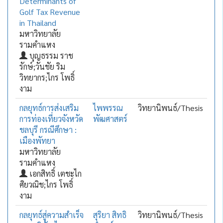
Determinants of
Golf Tax Revenue
in Thailand
มหาวิทยาลัย
รามคำแหง
บุญธรรม ราช
รักษ์;วันชัย ริม
วิทยากร;ไกร โพธิ์
งาม
กลยุทธ์การส่งเสริม
ไพพรรณ
วิทยานิพนธ์/Thesis
การท่องเที่ยวจังหวัด
พัฒศาสตร์
ชลบุรี กรณีศึกษา :
เมืองพัทยา
มหาวิทยาลัย
รามคำแหง
เอกสิทธิ์ เตชะไก
ศิยวณิช;ไกร โพธิ์
งาม
กลยุทธ์สู่ความสำเร็จ
สุริยา สิทธิ
วิทยานิพนธ์/Thesis