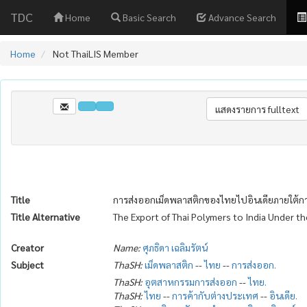
TDC
Home
Basic Search
Advance Search
Home
Not ThaiLIS Member
Title
การส่งออกเม็ดพลาสติกของไทยไปอินเดียภายใต้กา
Title Alternative
The Export of Thai Polymers to India Under th
Creator
Name:
ศุภธิดา เฉลิมรัตน์
Subject
ThaSH:
เม็ดพลาสติก
--
ไทย
--
การส่งออก.
ThaSH:
อุตสาหกรรมการส่งออก
--
ไทย.
ThaSH:
ไทย
--
การค้ากับต่างประเทศ
--
อินเดีย.