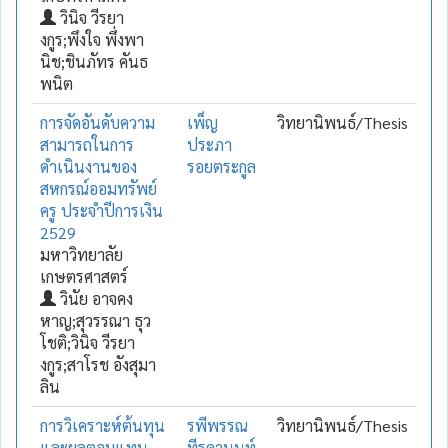
วินิจ วีรยา
งกูร;พึงใจ พึ่งพา
นิช;ชินภัทร คันธ
พนิต
การจัดอันดับความ
เพ็ญ
วิทยานิพนธ์/Thesis
สามารถในการ
ประภา
ดำเนินงานของ
รอยตระกูล
สหกรณ์ออมทรัพย์
ครู ประจำปีการเงิน
2529
มหาวิทยาลัย
เกษตรศาสตร์
วินัย อาจคง
หาญ;สุวรรณา ธุว
โชติ;วินิจ วีรยา
งกูร;สาโรช อังสุมา
ลิน
การวิเคราะห์ต้นทุน
รพีพรรณ
วิทยานิพนธ์/Thesis
และผลตอบแทน
ทีรคานนท์