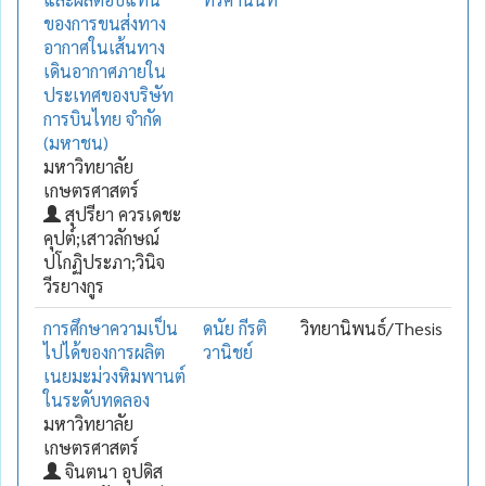
ของการขนส่งทาง
อากาศในเส้นทาง
เดินอากาศภายใน
ประเทศของบริษัท
การบินไทย จำกัด
(มหาชน)
มหาวิทยาลัย
เกษตรศาสตร์
สุปรียา ควรเดชะ
คุปต์;เสาวลักษณ์
ปโกฏิประภา;วินิจ
วีรยางกูร
การศึกษาความเป็น
ดนัย กีรติ
วิทยานิพนธ์/Thesis
ไปได้ของการผลิต
วานิชย์
เนยมะม่วงหิมพานต์
ในระดับทดลอง
มหาวิทยาลัย
เกษตรศาสตร์
จินตนา อุปดิส