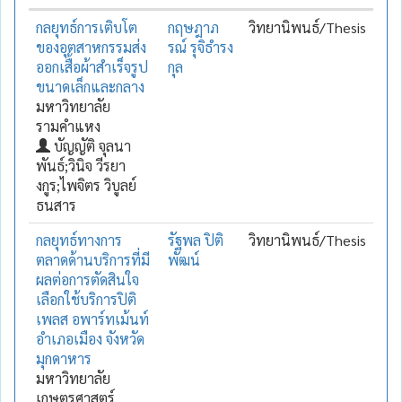
กลยุทธ์การเติบโต
กฤษฎาภ
วิทยานิพนธ์/Thesis
ของอุตสาหกรรมส่ง
รณ์ รุจิธำรง
ออกเสื้อผ้าสำเร็จรูป
กุล
ขนาดเล็กและกลาง
มหาวิทยาลัย
รามคำแหง
บัญญัติ จุลนา
พันธ์;วินิจ วีรยา
งกูร;ไพจิตร วิบูลย์
ธนสาร
กลยุทธ์ทางการ
รัฐพล ปิติ
วิทยานิพนธ์/Thesis
ตลาดด้านบริการที่มี
พัฒน์
ผลต่อการตัดสินใจ
เลือกใช้บริการปิติ
เพลส อพาร์ทเม้นท์
อำเภอเมือง จังหวัด
มุกดาหาร
มหาวิทยาลัย
เกษตรศาสตร์