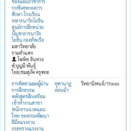
ของแผนกวิชาการ
รบพิเศษกองการ
ศึกษา โรงเรียน
ทหารนาวิกโยธิน
ศูนย์การฝึกหน่วย
บัญชาการนาวิก
โยธิน กองทัพเรือ
มหาวิทยาลัย
รามคำแหง
โฆษิต อินทวง
ศ์;บุญมี พันธุ์
ไทย;ชมสุภัค ครุฑกะ
การติดตามผลผู้ผ่าน
จุฑานาฏ
วิทยานิพนธ์/Thesis
การฝึกอบรม
อ่อนฉ่ำ
หลักสูตรฝึกเตรียม
เข้าทำงานสาขา
พนักงานนวดแผน
ไทย ของกรมพัฒนา
ฝีมือแรงงาน
กระทรวงแรงงาน