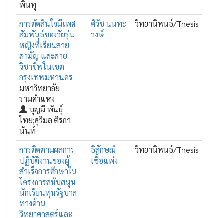
พินทุ
การตัดสินใจมีเพศ
ศิวัช นนทะ
วิทยานิพนธ์/Thesis
สัมพันธ์ของวัยรุ่น
วงษ์
หญิงที่เรียนสาย
สามัญ และสาย
วิชาชีพในเขต
กรุงเทพมหานคร
มหาวิทยาลัย
รามคำแหง
บุญมี พันธุ์
ไทย;สุวิมล ติรกา
นันท์
การติดตามผลการ
ธิลักษณ์
วิทยานิพนธ์/Thesis
ปฏิบัติงานของผู้
เชื้อแพ่ง
สำเร็จการศึกษาใน
โครงการสนับสนุน
นักเรียนทุนรัฐบาล
ทางด้าน
วิทยาศาสตร์และ