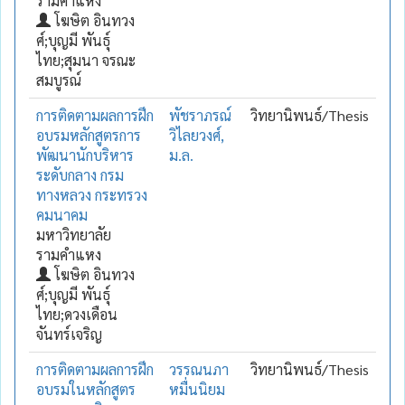
รามคำแหง
โฆษิต อินทวง
ศ์;บุญมี พันธุ์
ไทย;สุมนา จรณะ
สมบูรณ์
การติดตามผลการฝึก
พัชราภรณ์
วิทยานิพนธ์/Thesis
อบรมหลักสูตรการ
วิไลยวงศ์,
พัฒนานักบริหาร
ม.ล.
ระดับกลาง กรม
ทางหลวง กระทรวง
คมนาคม
มหาวิทยาลัย
รามคำแหง
โฆษิต อินทวง
ศ์;บุญมี พันธุ์
ไทย;ดวงเดือน
จันทร์เจริญ
การติดตามผลการฝึก
วรรณนภา
วิทยานิพนธ์/Thesis
อบรมในหลักสูตร
หมื่นนิยม