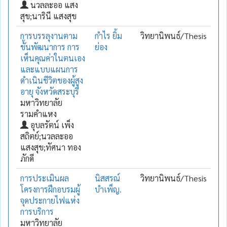
นวลละออ แสง
สุข;นารินี แสงสุข
การบรรลุงานตาม
กำไร ยิ้ม
วิทยานิพนธ์/Thesis
ขั้นพัฒนาการ การ
ย่อง
เห็นคุณค่าในตนเอง
และแบบแผนการ
ดำเนินชีวิตของผู้สูง
อายุ จังหวัดสระบุรี
มหาวิทยาลัย
รามคำแหง
อุบลรัตน์ เพ็ง
สถิตย์;นวลละออ
แสงสุข;ทัศนา ทอง
ภักดี
การประเมินผล
นิสสรณ์
วิทยานิพนธ์/Thesis
โครงการฝึกอบรมผู้
บำเพ็ญ.
จุดประกายไฟแห่ง
การบริการ
มหาวิทยาลัย