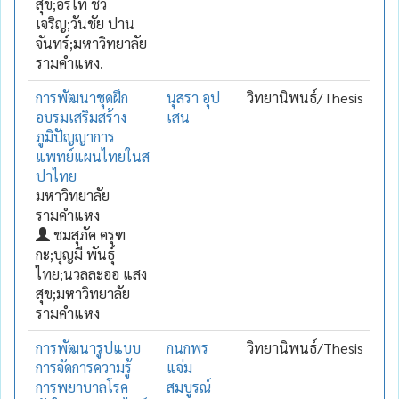
สุข;อรไท ชั้ว
เจริญ;วันชัย ปาน
จันทร์;มหาวิทยาลัย
รามคำแหง.
การพัฒนาชุดฝึก
นุสรา อุป
วิทยานิพนธ์/Thesis
อบรมเสริมสร้าง
เสน
ภูมิปัญญาการ
แพทย์แผนไทยในส
ปาไทย
มหาวิทยาลัย
รามคำแหง
ชมสุภัค ครุฑ
กะ;บุญมี พันธุ์
ไทย;นวลละออ แสง
สุข;มหาวิทยาลัย
รามคำแหง
การพัฒนารูปแบบ
กนกพร
วิทยานิพนธ์/Thesis
การจัดการความรู้
แจ่ม
การพยาบาลโรค
สมบูรณ์