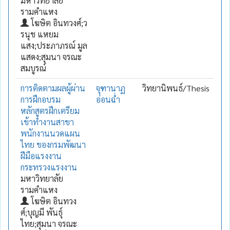
มหาวิทยาลัย
รามคำแหง
โฆษิต อินทวงศ์;ว
รนุช แหยม
แสง;ประภาภรณ์ มูล
แสดง;สุมนา จรณะ
สมบูรณ์
การติดตามผลผู้ผ่าน
จุฑานาฏ
วิทยานิพนธ์/Thesis
การฝึกอบรม
อ่อนฉ่ำ
หลักสูตรฝึกเตรียม
เข้าทำงานสาขา
พนักงานนวดแผน
ไทย ของกรมพัฒนา
ฝีมือแรงงาน
กระทรวงแรงงาน
มหาวิทยาลัย
รามคำแหง
โฆษิต อินทวง
ศ์;บุญมี พันธุ์
ไทย;สุมนา จรณะ