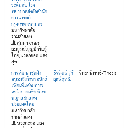
ระดับต้น โรง
พยาบาลสังกัดสำนัก
การแพทย์
กรุงเทพมหานคร
มหาวิทยาลัย
รามคำแหง
สุมนา จรณะ
สมบูรณ์;บุญมี พันธุ์
ไทย;นวลละออ แสง
สุข
การพัฒนาชุดฝึก
ธีรวัฒน์ ตรี
วิทยานิพนธ์/Thesis
อบรมอิเล็กทรอนิกส์
ฤกษ์ฤทธิ์.
เพื่อเพิ่มศักยภาพ
เครือข่ายผลิตภัณฑ์
หญ้าแฝกแห่ง
ประเทศไทย
มหาวิทยาลัย
รามคำแหง
นวลละออ แสง