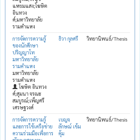
แหยมแสง;โฆษิต
อินทวง
ศ์;มหาวิทยาลัย
รามคำแหง
การจัดการความรู้
ธิวา กุลศรี
วิทยานิพนธ์/Thesis
ของนักศึกษา
ปริญญาโท
มหาวิทยาลัย
รามคำแหง
มหาวิทยาลัย
รามคำแหง
โฆษิต อินทวง
ศ์;สุมนา จรณะ
สมบูรณ์;เพ็ญศรี
เศรษฐวงศ์
การจัดการความรู้
เบญจ
วิทยานิพนธ์/Thesis
และการใช้เครือข่าย
ลักษณ์ เข้ม
ความร่วมมือเพื่อการ
คุ้ม