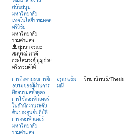
พัฒนาสายงาน
สนับสนุน
มหาวิทยาลัย
เทคโนโลยีราชมงคล
ศรีวิชัย
มหาวิทยาลัย
รามคำแหง
สุมนา จรณะ
สมบูรณ์;เรวดี
กระโหมวงศ์;บุญช่วย
ศรีธรรมศักดิ์
การติดตามผลการฝึก
อรุณ แย้ม
วิทยานิพนธ์/Thesis
อบรมของผู้ผ่านการ
มณี
ฝึกอบรมหลักสูตร
การใช้คอมพิวเตอร์
ในสำนักงานระดับ
ต้นของศูนย์ปฏิบัติ
การคอมพิวเตอร์
มหาวิทยาลัย
รามคำแหง