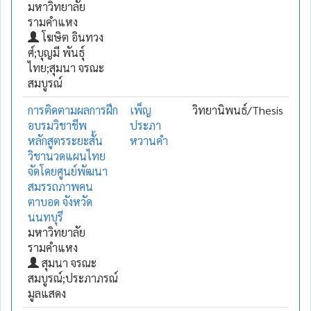
มหาวิทยาลัย
รามคำแหง
โฆษิต อินทวง
ศ์;บุญมี พันธุ์
ไทย;สุมนา จรณะ
สมบูรณ์
การติดตามผลการฝึก
เพ็ญ
วิทยานิพนธ์/Thesis
อบรมวิชาชีพ
ประภา
หลักสูตรระยะสั้น
หวานคำ
วิชานวดแผนไทย
จัดโดยศูนย์พัฒนา
สมรรถภาพคน
ตาบอด จังหวัด
นนทบุรี
มหาวิทยาลัย
รามคำแหง
สุมนา จรณะ
สมบูรณ์;ประภาภรณ์
มูลแสดง