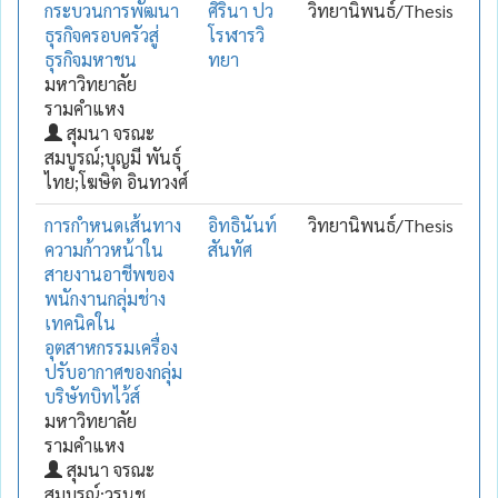
กระบวนการพัฒนา
ศิรินา ปว
วิทยานิพนธ์/Thesis
ธุรกิจครอบครัวสู่
โรฬารวิ
ธุรกิจมหาชน
ทยา
มหาวิทยาลัย
รามคำแหง
สุมนา จรณะ
สมบูรณ์;บุญมี พันธุ์
ไทย;โฆษิต อินทวงศ์
การกำหนดเส้นทาง
อิทธินันท์
วิทยานิพนธ์/Thesis
ความก้าวหน้าใน
สันทัศ
สายงานอาชีพของ
พนักงานกลุ่มช่าง
เทคนิคใน
อุตสาหกรรมเครื่อง
ปรับอากาศของกลุ่ม
บริษัทบิทไว้ส์
มหาวิทยาลัย
รามคำแหง
สุมนา จรณะ
สมบูรณ์;วรนุช