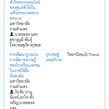
หัวใจระบบออนไลน์
ของศูนย์หัวใจใน
เครือข่ายภาคกลาง
ตอนบน
มหาวิทยาลัย
รามคำแหง
นวลละออ แสง
สุข;บุญมี พันธุ์
ไทย;ชมสุภัค ครุฑกะ
การพัฒนารูปแบบ
ปุรเชษฐ์
วิทยานิพนธ์/Thesis
การจัดการความรู้
เทพภิบาล.
ของโรงเรียนเอกชน
ในภาคใต้ฝั่ง
อันดามัน
มหาวิทยาลัย
รามคำแหง
วันชัย ปาน
จันทร์;อรไท ชั้ว
เจริญ;นวลละออ
แสง