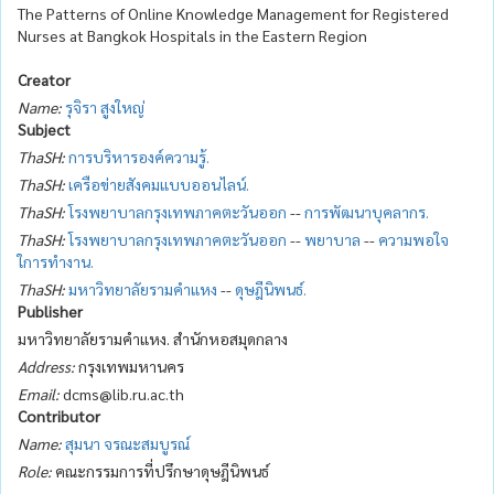
The Patterns of Online Knowledge Management for Registered
Nurses at Bangkok Hospitals in the Eastern Region
Creator
Name:
รุจิรา สูงใหญ่
Subject
ThaSH:
การบริหารองค์ความรู้.
ThaSH:
เครือข่ายสังคมแบบออนไลน์.
ThaSH:
โรงพยาบาลกรุงเทพภาคตะวันออก
--
การพัฒนาบุคลากร.
ThaSH:
โรงพยาบาลกรุงเทพภาคตะวันออก
--
พยาบาล
--
ความพอใจ
ใการทำงาน.
ThaSH:
มหาวิทยาลัยรามคำแหง
--
ดุษฎีนิพนธ์.
Publisher
มหาวิทยาลัยรามคำแหง. สำนักหอสมุดกลาง
Address:
กรุงเทพมหานคร
Email:
dcms@lib.ru.ac.th
Contributor
Name:
สุมนา จรณะสมบูรณ์
Role:
คณะกรรมการที่ปรึกษาดุษฎีนิพนธ์