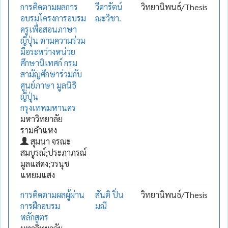
การติดตามผลการ
วีดารัตน์
วิทยานิพนธ์/Thesis
อบรมโครงการอบรม
ณะวิชา.
ครูเพื่อสอนภาษา
ญี่ปุ่น ตามความร่วม
มือระหว่างหน่วย
ศึกษานิเทศก์ กรม
สามัญศึกษาร่วมกับ
ศูนย์ภาษา มูลนิธิ
ญี่ปุ่น
กรุงเทพมหานคร
มหาวิทยาลัย
รามคำแหง
สุมนา จรณะ
สมบูรณ์;ประภาภรณ์
มูลแสดง;วรนุช
แหยมแสง
การติดตามผลผู้ผ่าน
สันติ ปิ่น
วิทยานิพนธ์/Thesis
การฝึกอบรม
มณี
หลักสูตร