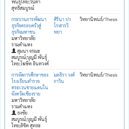
พันธุ์ไทย;วินิตา
สุทธิสมบูรณ์
กระบวนการพัฒนา
ศิรินา ปว
วิทยานิพนธ์/Thesis
ธุรกิจครอบครัวสู่
โรฬารวิ
ธุรกิจมหาชน
ทยา
มหาวิทยาลัย
รามคำแหง
สุมนา จรณะ
สมบูรณ์;บุญมี พันธุ์
ไทย;โฆษิต อินทวงศ์
การจัดการศึกษาของ
มลธิรา วงศ์
วิทยานิพนธ์/Thesis
โรงเรียนตำรวจ
กาวิน
ตระเวนชายแดนใน
จังหวัดเชียงราย
มหาวิทยาลัย
รามคำแหง
ธงชัย
สมบูรณ์;บุญมี พันธุ์
ไทย;ลิขิต สุทธะ