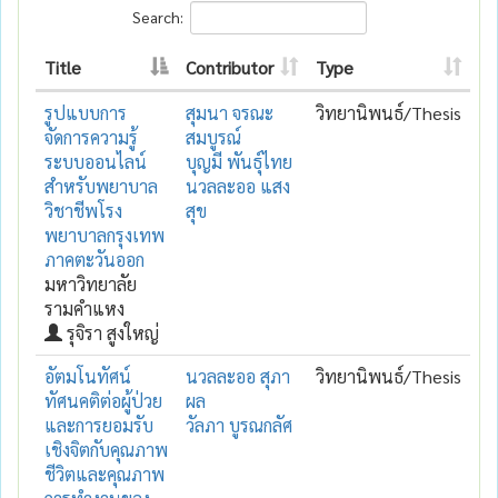
Search:
Title
Contributor
Type
รูปแบบการ
สุมนา จรณะ
วิทยานิพนธ์/Thesis
จัดการความรู้
สมบูรณ์
ระบบออนไลน์
บุญมี พันธุ์ไทย
สำหรับพยาบาล
นวลละออ แสง
วิชาชีพโรง
สุข
พยาบาลกรุงเทพ
ภาคตะวันออก
มหาวิทยาลัย
รามคำแหง
รุจิรา สูงใหญ่
อัตมโนทัศน์
นวลละออ สุภา
วิทยานิพนธ์/Thesis
ทัศนคติต่อผู้ป่วย
ผล
และการยอมรับ
วัลภา บูรณกลัศ
เชิงจิตกับคุณภาพ
ชีวิตและคุณภาพ