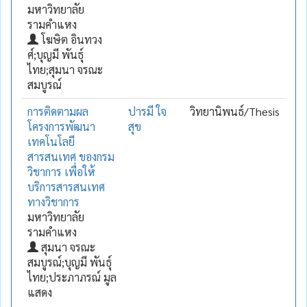
มหาวิทยาลัย
รามคำแหง
โฆษิต อินทวง
ศ์;บุญมี พันธุ์
ไทย;สุมนา จรณะ
สมบูรณ์
การติดตามผล
ปารมี ใจ
วิทยานิพนธ์/Thesis
โครงการพัฒนา
สุข
เทคโนโลยี
สารสนเทศ ของกรม
วิชาการ เพื่อให้
บริการสารสนเทศ
ทางวิชาการ
มหาวิทยาลัย
รามคำแหง
สุมนา จรณะ
สมบูรณ์;บุญมี พันธุ์
ไทย;ประภาภรณ์ มูล
แสดง