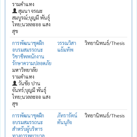
รามคำแหง
สุมนา จรณะ
สมบูรณ์;บุญมี พันธุ์
ไทย;นวลละออ แสง
สุข
การพัฒนาชุดฝึก
วรรณวิสา
วิทยานิพนธ์/Thesis
อบรมสมรรถนะ
แย้มทัพ
วิชาชีพพนักงาน
รักษาความปลอดภัย
มหาวิทยาลัย
รามคำแหง
วันชัย ปาน
จันทร์;บุญมี พันธุ์
ไทย;นวลละออ แสง
สุข
การพัฒนาชุดฝึก
ภัทรารัตน์
วิทยานิพนธ์/Thesis
อบรมสมรรถนะ
ตันนุกิจ
สำหรับผู้บริหาร
ทางการพยาบาล