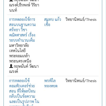
ณรงค์;ธีรพงษ์ วิริยา
นนท์
การทดลองใช้การ
สมทบ แก้ว
วิทยานิพนธ์/Thesis
สอนบนฐานความ
เชื้อ
ศรัทธา วิชา
คณิตศาสตร์ เรื่อง
ระบบจำนวนเต็ม
มหาวิทยาลัย
เทคโนโลยี
พระจอมเกล้า
พระนครเหนือ
กฤษมันต์ วัฒนา
ณรงค์
การทดลองใช้
พรพิไล
วิทยานิพนธ์/Thesis
คอมพิวเตอร์ช่วย
ทองหยด
สอน ที่ให้ผลป้อน
กลับเป็นข้อความ
และเป็นรูปภาพ ใน