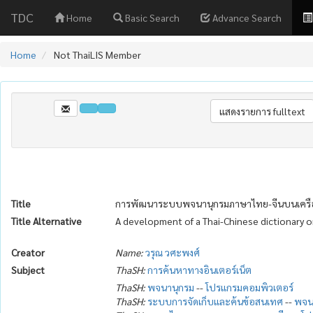
TDC
Home
Basic Search
Advance Search
Home
Not ThaiLIS Member
Title
การพัฒนาระบบพจนานุกรมภาษาไทย-จีนบนเครือข
Title Alternative
A development of a Thai-Chinese dictionary o
Creator
Name:
วรุณ วศะพงศ์
Subject
ThaSH:
การค้นหาทางอินเตอร์เน็ต
ThaSH:
พจนานุกรม
--
โปรแกรมคอมพิวเตอร์
ThaSH:
ระบบการจัดเก็บและค้นข้อสนเทศ
--
พจน