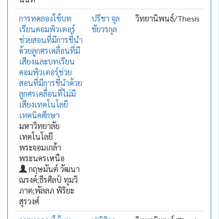
การทดลองใช้บท
ปรีชา จุล
วิทยานิพนธ์/Thesis
เรียนคอมพิวเตอร์
ชัยวรกุล
ช่วยสอนที่มีการชี้นำ
ด้วยลูกศรเคลื่อนที่มี
เสียงและบทเรียน
คอมพิวเตอร์ช่วย
สอนที่มีการชี้นำด้วย
ลูกศรเคลื่อนที่ไม่มี
เสียงเทคโนโลยี
เทคนิคศึกษา
มหาวิทยาลัย
เทคโนโลยี
พระจอมเกล้า
พระนครเหนือ
กฤษมันต์ วัฒนา
ณรงค์;ธีรศิลป์ ทุมวิ
ภาต;พัลลภ พิริยะ
สุรวงศ์