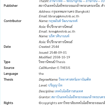
ThaSH:
ภาษาไทย
--
พจนานุกรม
--
ภาษาจีน
--
โป
Publisher
สถาบันเทคโนโลยีพระจอมเกล้าพระนครเหนือ. สำ
Address:
กรุงเทพมหานคร (Bangkok)
Email:
library@kmutnb.ac.th
Contributor
Name:
กฤษมันต์ วัฒนาณรงค์
Role:
ที่ปรึกษาสารนิพนธ์
Email :
krm@kmitnb.ac.th
Name:
นริศ วศินานนท์
Role:
ที่ปรึกษาสารนิพนธ์
Date
Created:
2544
Issued:
2548-09-01
Modified:
2558-10-19
Type
วิทยานิพนธ์/Thesis
Source
CallNumber:
E-THESIS
Language
tha
Thesis
DegreeName:
วิทยาศาสตร์มหาบัณฑิต
Level:
ปริญญาโท
Descipline:
เทคโนโลยีสารสนเทศ
Grantor:
สถาบันเทคโนโลยีพระจอมเกล้าพระนคร
Rights
©copyrights มหาวิทยาลัยเทคโนโลยีพระจอมเก