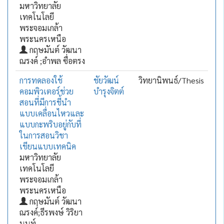
มหาวิทยาลัย
เทคโนโลยี
พระจอมเกล้า
พระนครเหนือ
กฤษมันต์ วัฒนา
ณรงค์ ;อำพล ซื่อตรง
การทดลองใช้
ชัยวัฒน์
วิทยานิพนธ์/Thesis
คอมพิวเตอร์ช่วย
บำรุงจิตต์
สอนที่มีการชี้นำ
แบบเคลื่อนไหวและ
แบบกะพริบอยู่กับที่
ในการสอนวิชา
เขียนแบบเทคนิค
มหาวิทยาลัย
เทคโนโลยี
พระจอมเกล้า
พระนครเหนือ
กฤษมันต์ วัฒนา
ณรงค์;ธีรพงษ์ วิริยา
นนท์