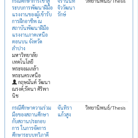
กรณีศึกษาการเข้าสู่
จิรานันท์
วิทยานิพนธ์/Thesis
ระบบการพัฒนาฝีมือ
จิววัฒนา
แรงงานของผู้เข้ารับ
รักษ์
การฝึกอาชีพ ณ
สถาบันพัฒนาฝีมือ
แรงงานภาคเหนือ
ตอนบน จังหวัด
ลำปาง
มหาวิทยาลัย
เทคโนโลยี
พระจอมเกล้า
พระนครเหนือ
กฤษมันต์ วัฒนา
ณรงค์;รัตนา ศิริพา
นิช
กรณีศึกษาความร่วม
จันทิรา
วิทยานิพนธ์/Thesis
มือของสถานศึกษา
แก้วสูง
กับสถานประกอบ
การ ในการจัดการ
ศึกษาระบบทวิภาคี