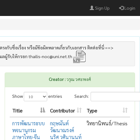
Sign Up
Login
รงกับชื่อเรื่อง หรือมีข้อผิดพลาดเกี่ยวกับเอกสาร ติดต่อที่นี่ ==>
เมลผู้รับให้กรอก thailis-noc@uni.net.th
Creator :
วรุณ วศะพงศ์
Show
entries
Search:
Title
Contributor
Type
การพัฒนาระบบ
กฤษมันต์
วิทยานิพนธ์/Thesis
พจนานุกรม
วัฒนาณรงค์
ภาษาไทย-จีน
นริศ วศินานนท์