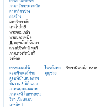
การสอนคำศัพท์
ภาษาอังกฤษเทคนิค
สาขาวิชาช่าง
ก่อสร้าง
มหาวิทยาลัย
เทคโนโลยี
พระจอมเกล้า
พระนครเหนือ
กฤษมันต์ วัฒนา
ณรงค์;ธีรศิลป์ ทุมวิ
ภาต;ตวงรัตน์ ศรี
วงษ์คล
การทดลองใช้
ไพรอัมพล
วิทยานิพนธ์/Thesis
คอมพิวเตอร์ช่วย
บุญช่วย
สอนที่นำเสนอภาพ
ชิ้นงาน 3 มิติ แบบ
ภาพหมุนและแบบ
ภาพคงที่ ในการสอน
วิชา เขียนแบบ
เทคนิค 1