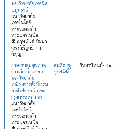
ของวิทยาลัยเทคนิค
ปทุมธานี
มหาวิทยาลัย
เทคโนโลยี
พระจอมเกล้า
พระนครเหนือ
กฤษมันต์ วัฒนา
ณรงค์;วิบูลย์ ตาม
สัญญา
การควบคุมคุณภาพ
สมพิศ อยู่
วิทยานิพนธ์/Thesis
การเรียนการสอน
สุขสวัสดิ์
ของวิทยาลัย
พณิชยการสังกัดกรม
อาชีวศึกษา ในเขต
กรุงเทพมหานคร
มหาวิทยาลัย
เทคโนโลยี
พระจอมเกล้า
พระนครเหนือ
กฤษมันต์ วัฒนา