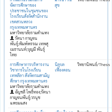
จัดการศึกษาของ
สุข
ประชาชนในชุมชนของ
โรงเรียนสังกัดสำนักงาน
เขตสวนหลวง
กรุงเทพมหานคร
มหาวิทยาลัยรามคำแหง
รัตนา กาญจน
พันธุ์;พิมพ์พรรณ เทพสุ
เมธานนท์;บุญมี พันธุ์
ไทย
การศึกษาการบริหารงาน
นิลุบล
วิทยานิพนธ์/Thesis
วิชาการในโรงเรียน
เฟื่องคอน
เทพลีลา สังกัดกรมสามัญ
ศึกษา กรุงเทพมหานคร
มหาวิทยาลัยรามคำแหง
อัญชลี โพธิ์ทอง;รัตนา
กาญจนพันธุ์;วรนุช
แหยมแสง