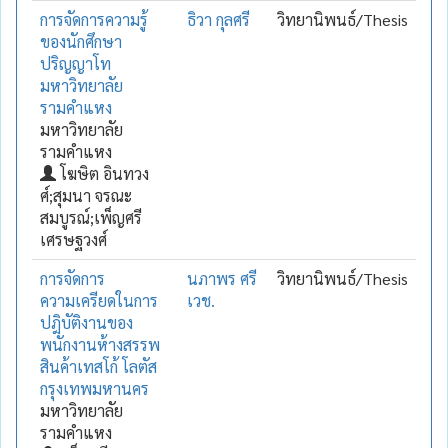
การจัดการความรู้
ธิวา กุลศรี
วิทยานิพนธ์/Thesis
ของนักศึกษา
ปริญญาโท
มหาวิทยาลัย
รามคำแหง
มหาวิทยาลัย
รามคำแหง
โฆษิต อินทวง
ศ์;สุมนา จรณะ
สมบูรณ์;เพ็ญศรี
เศรษฐวงศ์
การจัดการ
นภาพร ศรี
วิทยานิพนธ์/Thesis
ความเครียดในการ
เวช.
ปฎิบัติงานของ
พนักงานห้างสรรพ
สินค้าเทสโก้ โลตัส
กรุงเทพมหานคร
มหาวิทยาลัย
รามคำแหง