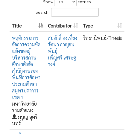
Show
entries
Search:
Title
Contributor
Type
พฤติกรรมการ
สมศักดิ์ คงเที่ยง
วิทยานิพนธ์/Thesis
จัดการความขัด
รัตนา กาญจน
แย้งของผู้
พันธุ์
บริหารสถาน
เพ็ญศรี เศรษฐ
ศึกษาสังกัด
วงศ์
สำนักงานเขต
พื้นที่การศึกษา
ประถมศึกษา
สมุทรปราการ
เขต 1
มหาวิทยาลัย
รามคำแหง
มนูญ อุตริ
นทร์