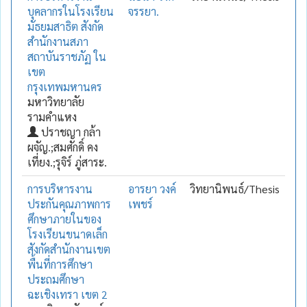
บุคลากรในโรงเรียน
จรรยา.
มัธยมสาธิต สังกัด
สำนักงานสภา
สถาบันราชภัฏ ใน
เขต
กรุงเทพมหานคร
มหาวิทยาลัย
รามคำแหง
ปราชญา กล้า
ผจัญ.;สมศักดิ์ คง
เที่ยง.;รุจิร์ ภู่สาระ.
การบริหารงาน
อารยา วงค์
วิทยานิพนธ์/Thesis
ประกันคุณภาพการ
เพชร์
ศึกษาภายในของ
โรงเรียนขนาดเล็ก
สังกัดสำนักงานเขต
พื้นที่การศึกษา
ประถมศึกษา
ฉะเชิงเทรา เขต 2