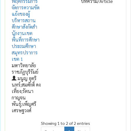
พฤติกรรมการ
บทความ/Article
จัดการความขัด
แย้งของผู้
บริหารสถาน
ศึกษาสังกัดสํา
นักงานเขต
พื้นที่การศึกษา
ประถมศึกษา
สมุทรปราการ
เขต 1
มหาวิทยาลัย
ราชภัฏบุรีรัมย์
มนูญ อุตริ
นทร์;สมศักดิ์ คง
เที่ยง;รัตนา
กาญจน
พันธุ์;เพ็ญศรี
เศรษฐวงศ์
Showing 1 to 2 of 2 entries