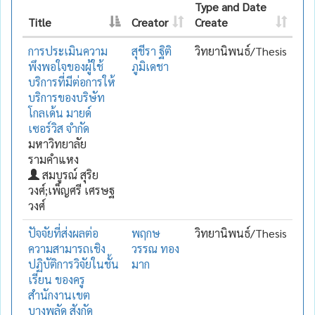
Type and Date
Title
Creator
Create
การประเมินความ
สุชีรา ฐิติ
วิทยานิพนธ์/Thesis
พึงพอใจของผู้ใช้
ภูมิเดชา
บริการที่มีต่อการให้
บริการของบริษัท
โกลเด้น มายด์
เซอร์วิส จำกัด
มหาวิทยาลัย
รามคำแหง
สมบูรณ์ สุริย
วงศ์;เพ็ญศรี เศรษฐ
วงศ์
ปัจจัยที่ส่งผลต่อ
พฤกษ
วิทยานิพนธ์/Thesis
ความสามารถเชิง
วรรณ ทอง
ปฏิบัติการวิจัยในชั้น
มาก
เรียน ของครู
สำนักงานเขต
บางพลัด สังกัด