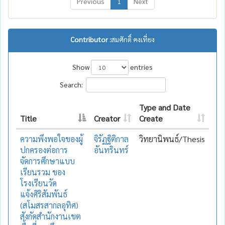
Previous
1
Next
Contributor :
สมศักดิ์ คงเที่ยง
Show
entries
Search:
Type and Date
Title
Creator
Create
ความพึงพอใจของผู้
จิรัฏฐิติกาล
วิทยานิพนธ์/Thesis
ปกครองต่อการ
อันทรินทร์
จัดการศึกษาแบบ
เรียนรวม ของ
โรงเรียนวัด
แจ้งศิริสัมพันธ์
(สโมสรสากลอุทิศ)
สังกัดสำนักงานเขต