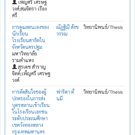
เพ็ญศรี เศรษฐ
วงศ์;สมจิตรา เรือง
ศรี
การดูแลตนเองของ
ณัฏฐิณี สังข
วิทยานิพนธ์/Thesis
นักเรียน
วรรณ
โรงเรียนสาธิตใน
จังหวัดนครปฐม
มหาวิทยาลัย
รามคำแหง
สุรเดช สำราญ
จิตต์;เพ็ญศรี เศรษฐ
วงศ์
การตัดสินใจของผู้
ฟาริดา ตั่
วิทยานิพนธ์/Thesis
ปกครองในการส่ง
นมี
บุตรหลานเข้าเรียน
ในโรงเรียนเอกชน
ระดับประถมศึกษา
เขตวังทองหลาง
กรุงเทพมหานคร