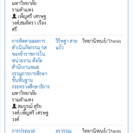
มหาวิทยาลัย
รามคำแหง
เพ็ญศรี เศรษฐ
วงศ์;สมจิตรา เรือง
ศรี
การติดตามผลการ
วิริษฐา สาย
วิทยานิพนธ์/Thesis
ดำเนินกิจกรรม 5ส
แก้ว
ของข้าราชการใน
หน่วยงาน สังกัด
สำนักงานคณะ
กรรมการการศึกษา
ขั้นพื้นฐาน
กระทรวงศึกษาธิการ
มหาวิทยาลัย
รามคำแหง
สมบูรณ์ สุริย
วงศ์;เพ็ญศรี เศรษฐ
วงศ์
การประมวล
อรวรรณ
วิทยานิพนธ์/Thesis