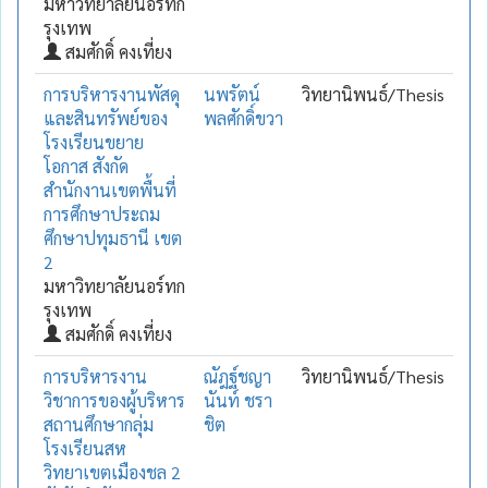
มหาวิทยาลัยนอร์ทก
รุงเทพ
สมศักดิ์ คงเที่ยง
การบริหารงานพัสดุ
นพรัตน์
วิทยานิพนธ์/Thesis
และสินทรัพย์ของ
พลศักดิ์ขวา
โรงเรียนขยาย
โอกาส สังกัด
สำนักงานเขตพื้นที่
การศึกษาประถม
ศึกษาปทุมธานี เขต
2
มหาวิทยาลัยนอร์ทก
รุงเทพ
สมศักดิ์ คงเที่ยง
การบริหารงาน
ณัฎฐ์ชญา
วิทยานิพนธ์/Thesis
วิชาการของผู้บริหาร
นันท์ ชรา
สถานศึกษากลุ่ม
ชิต
โรงเรียนสห
วิทยาเขตเมืองชล 2