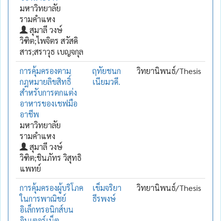
มหาวิทยาลัย
รามคำแหง
สุมาลี วงษ์
วิฑิต;ไพจิตร สวัสดิ
สาร;สราวุธ เบญจกุล
การคุ้มครองตาม
ฤทัยชนก
วิทยานิพนธ์/Thesis
กฎหมายลิขสิทธิ์
เนียมวดี.
สำหรับการตกแต่ง
อาหารของเชฟมือ
อาชีพ
มหาวิทยาลัย
รามคำแหง
สุมาลี วงษ์
วิฑิต;ชินภัทร วิสุทธิ
แพทย์
การคุ้มครองผู้บริโภค
เข็มจริยา
วิทยานิพนธ์/Thesis
ในการพาณิชย์
ธีรพงษ์
อิเล็กทรอนิกส์บน
อินเตอร์เน็ต