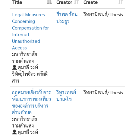
Title
Creator
Create
Legal Measures
ธีรพล รัตน
วิทยานิพนธ์/Thesis
Concerning
ประยูร
Compensation for
Internet
Unauthorized
Access
มหาวิทยาลัย
รามคำแหง
สุมาลี วงษ์
วิฑิต;ไพจิตร สวัสดิ
สาร
กฎหมายเกี่ยวกับการ
วิทูรเทพย์
วิทยานิพนธ์/Thesis
พัฒนาการท่องเที่ยว
นวเดโช
ขององค์การบริหาร
ส่วนตำบล
มหาวิทยาลัย
รามคำแหง
สุมาลี วงษ์