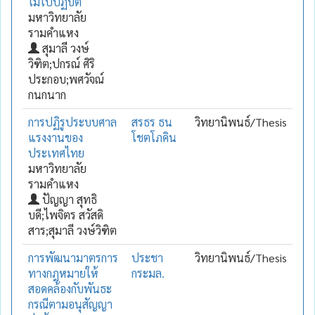
ไม้ไปปฏิบัติ
มหาวิทยาลัย
รามคำแหง
สุมาลี วงษ์
วิฑิต;ปกรณ์ ศิริ
ประกอบ;พศวัจณ์
กนกนาก
การปฏิรูประบบศาล
สรธร ธน
วิทยานิพนธ์/Thesis
แรงงานของ
โชตโภคิน
ประเทศไทย
มหาวิทยาลัย
รามคำแหง
ปัญญา สุทธิ
บดี;ไพจิตร สวัสดิ
สาร;สุมาลี วงษ์วิฑิต
การพัฒนามาตรการ
ประชา
วิทยานิพนธ์/Thesis
ทางกฎหมายให้
กระมล.
สอดคล้องกับพันธะ
กรณีตามอนุสัญญา