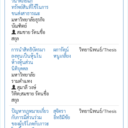
วินาศภัยแก่
ทรัพย์สินที่ใช้ในการ
ขนส่งสาธารณะ
มหาวิทยาลัยธุรกิจ
บัณฑิตย์
สมชาย รัตนชื่อ
สกุล
การนำสิทธิบัตรมา
ผการัตน์
วิทยานิพนธ์/Thesis
ลงทุนเป็นหุ้นใน
หนูเกลี้ยง
ห้างหุ้นส่วน
นิติบุคคล
มหาวิทยาลัย
รามคำแหง
สุมาลี วงษ์
วิทิต;สมชาย รัตนชื่อ
สกุล
ปัญหากฎหมายเกี่ยว
สุจิตรา
วิทยานิพนธ์/Thesis
กับการมีส่วนร่วม
อิทธิมีชัย
ของผู้บริโภคกับภาวะ