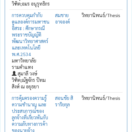
วิฑิต;อมร อนุรุทธิกร
การควบคุมกำกับ
สมชาย
วิทยานิพนธ์/Thesis
ดูแลองค์การมหาชน
อาจองค์
อิสระ : ศึกษากรณี
พระราชบัญญัติ
พัฒนาวิทยาศาสตร์
และเทคโนโลยี
พ.ศ.2534
มหาวิทยาลัย
รามคำแหง
สุมาลี วงษ์
วิฑิต;ณัฐจักร ปัทม
สิงห์ ณ อยุธยา
การคุ้มครองความรู้
สอนชัย สิ
วิทยานิพนธ์/Thesis
ความชำนาญ และ
ราริยกุล
ประสบการณ์ของ
ลูกจ้างที่เกี่ยวพันกับ
ความลับทางการค้า
ของนายจ้าง