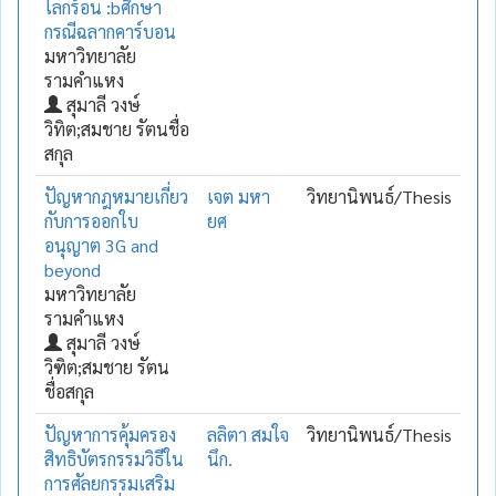
โลกร้อน :bศึกษา
กรณีฉลากคาร์บอน
มหาวิทยาลัย
รามคำแหง
สุมาลี วงษ์
วิทิต;สมชาย รัตนชื่อ
สกุล
ปัญหากฎหมายเกี่ยว
เจต มหา
วิทยานิพนธ์/Thesis
กับการออกใบ
ยศ
อนุญาต 3G and
beyond
มหาวิทยาลัย
รามคำแหง
สุมาลี วงษ์
วิฑิต;สมชาย รัตน
ชื่อสกุล
ปัญหาการคุ้มครอง
ลลิตา สมใจ
วิทยานิพนธ์/Thesis
สิทธิบัตรกรรมวิธีใน
นึก.
การศัลยกรรมเสริม