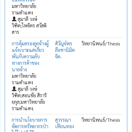
มหาวิทยาลัย
รามคำแหง
สุมาลี วงษ์
วิฑิต;ไพจิตร สวัสดิ
สาร
การคุ้มครองลูกจ้างผู้
ศิวัญจ์พร
วิทยานิพนธ์/Thesis
แจ้งเบาะแสเกี่ยว
ลือชานิมิต
พันกับความลับ
จิต.
ทางการค้าของ
นายจ้าง
มหาวิทยาลัย
รามคำแหง
สุมาลี วงษ์
วิฑิต;สอนชัย สิราริ
ยกุล;มหาวิทยาลัย
รามคำแหง.
การนำนโยบายการ
สุวรรณา
วิทยานิพนธ์/Thesis
จัดการทรัพยากรป่า
เทียนทอง