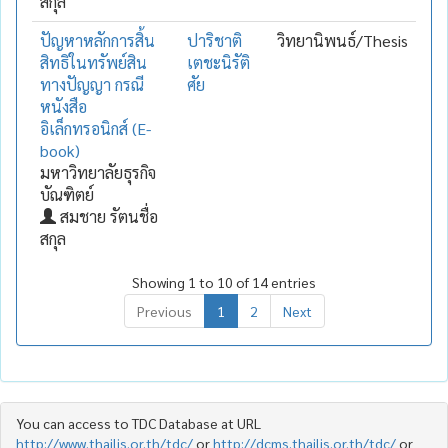
สกุล
ปัญหาหลักการสิ้น
ปาริชาติ
วิทยานิพนธ์/Thesis
สิทธิในทรัพย์สิน
เตชะนิรัติ
ทางปัญญา กรณี
ศัย
หนังสือ
อิเล็กทรอนิกส์ (E-
book)
มหาวิทยาลัยธุรกิจ
บัณฑิตย์
สมชาย รัตนชื่อ
สกุล
Showing 1 to 10 of 14 entries
Previous
1
2
Next
You can access to TDC Database at URL
http://www.thailis.or.th/tdc/
or
http://dcms.thailis.or.th/tdc/
or