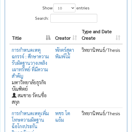
Show
entries
Search:
Type and Date
Title
Creator
Create
การกำหนดเหตุ
พักตร์สุดา
วิทยานิพนธ์/Thesis
ฉกรรจ์ : ศึกษาความ
พิมพ์โม้
รับผิดฐานวางเพลิง
เผาทรัพย์ ที่มีความ
สำคัญ
มหาวิทยาลัยธุรกิจ
บัณฑิตย์
สมชาย รัตนชื่อ
สกุล
การกำหนดเหตุเพิ่ม
พชร โต
วิทยานิพนธ์/Thesis
โทษความผิดฐาน
แย้ม
ฉ้อโกงประกัน