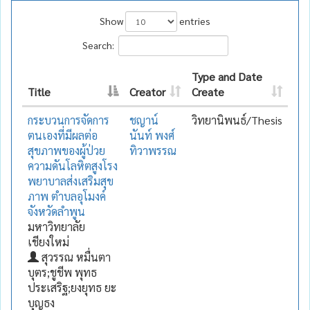
Show
entries
Search:
Type and Date
Title
Creator
Create
กระบวนการจัดการ
ชญาน์
วิทยานิพนธ์/Thesis
ตนเองที่มีผลต่อ
นันท์ พงศ์
สุขภาพของผู้ป่วย
ทิวาพรรณ
ความดันโลหิตสูงโรง
พยาบาลส่งเสริมสุข
ภาพ ตำบลอุโมงค์
จังหวัดลำพูน
มหาวิทยาลัย
เชียงใหม่
สุวรรณ หมื่นตา
บุตร;ชูชีพ พุทธ
ประเสริฐ;ยงยุทธ ยะ
บุญธง