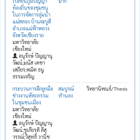
เปลี่ยนภูมิปัญญา
มาก
ท้องถิ่นของชุมชน
ในการจัดการลุ่มน้ำ
แม่สลอง บ้านจะบูสี
อำเภอแม่ฟ้าหลวง
จังหวัดเชียงราย
มหาวิทยาลัย
เชียงใหม่
อนุรักษ์ ปัญญานุ
วัฒน์;มนัส เตชา
เสถียร;คณิต ธนู
ธรรมเจริญ
กระบวนการฝึกลูกมือ
สมบูรณ์
วิทยานิพนธ์/Thesis
ช่างงานหัตถกรรม
ทำนอง
ในชุมชนเมือง
มหาวิทยาลัย
เชียงใหม่
อนุรักษ์ ปัญญานุ
วัฒน์;ชูเกียรติ ลีสุ
วรรณ์;วิสุทธิ์ วานิช