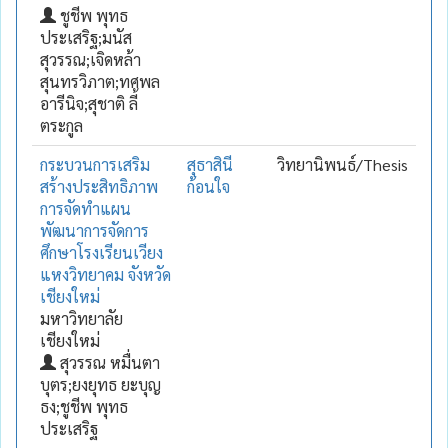
ชูชีพ พุทธ
ประเสริฐ;มนัส
สุวรรณ;เจิดหล้า
สุนทรวิภาต;ทศพล
อารีนิจ;สุชาติ ลี้
ตระกูล
กระบวนการเสริม
สุธาสินี
วิทยานิพนธ์/Thesis
สร้างประสิทธิภาพ
ก้อนใจ
การจัดทำแผน
พัฒนาการจัดการ
ศึกษาโรงเรียนเวียง
แหงวิทยาคม จังหวัด
เชียงใหม่
มหาวิทยาลัย
เชียงใหม่
สุวรรณ หมื่นตา
บุตร;ยงยุทธ ยะบุญ
ธง;ชูชีพ พุทธ
ประเสริฐ