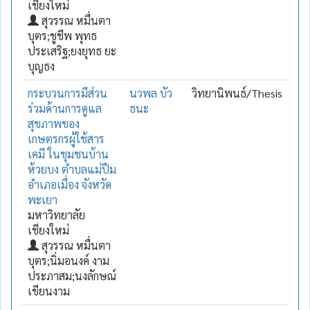
เชียงใหม่
สุวรรณ หมื่นตา
บุตร;ชูชีพ พุทธ
ประเสริฐ;ยงยุทธ ยะ
บุญธง
กระบวนการมีส่วน
นวพล บัว
วิทยานิพนธ์/Thesis
ร่วมด้านการดูแล
ธนะ
สุขภาพของ
เกษตรกรผู้ใช้สาร
เคมี ในชุมชนบ้าน
ห้วยบง ตำบลแม่ปืม
อำเภอเมื่อง จังหวัด
พะเยา
มหาวิทยาลัย
เชียงใหม่
สุวรรณ หมื่นตา
บุตร;นิ่มอนงค์ งาม
ประภาสม;นงลักษณ์
เขียนงาม