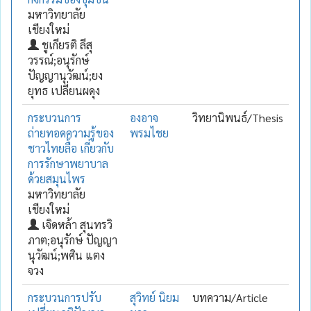
มหาวิทยาลัย
เชียงใหม่
ชูเกียรติ ลีสุ
วรรณ์;อนุรักษ์
ปัญญานุวัฒน์;ยง
ยุทธ เปลี่ยนผดุง
กระบวนการ
องอาจ
วิทยานิพนธ์/Thesis
ถ่ายทอดความรู้ของ
พรมไชย
ชาวไทยลื้อ เกี่ยวกับ
การรักษาพยาบาล
ด้วยสมุนไพร
มหาวิทยาลัย
เชียงใหม่
เจิดหล้า สุนทรวิ
ภาต;อนุรักษ์ ปัญญา
นุวัฒน์;พศิน แตง
จวง
กระบวนการปรับ
สุวิทย์ นิยม
บทความ/Article