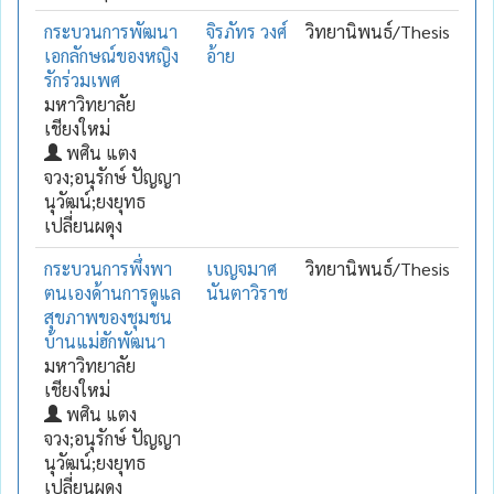
กระบวนการพัฒนา
จิรภัทร วงศ์
วิทยานิพนธ์/Thesis
เอกลักษณ์ของหญิง
อ้าย
รักร่วมเพศ
มหาวิทยาลัย
เชียงใหม่
พศิน แตง
จวง;อนุรักษ์ ปัญญา
นุวัฒน์;ยงยุทธ
เปลี่ยนผดุง
กระบวนการพึ่งพา
เบญจมาศ
วิทยานิพนธ์/Thesis
ตนเองด้านการดูแล
นันตาวิราช
สุขภาพของชุมชน
บ้านแม่ฮักพัฒนา
มหาวิทยาลัย
เชียงใหม่
พศิน แตง
จวง;อนุรักษ์ ปัญญา
นุวัฒน์;ยงยุทธ
เปลี่ยนผดุง