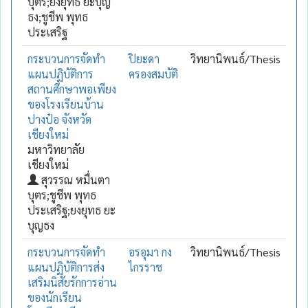
บุตร;ยงยุทธ ยะบุญ
ธง;ชูชีพ พุทธ
ประเสริฐ
กระบวนการจัดทำ
ปิยะดา
วิทยานิพนธ์/Thesis
แผนปฏิบัติการ
ครองสมบัติ
สถานศึกษาพอเพียง
ของโรงเรียนบ้าน
ปางป๋อ จังหวัด
เชียงใหม่
มหาวิทยาลัย
เชียงใหม่
สุวรรณ หมื่นตา
บุตร;ชูชีพ พุทธ
ประเสริฐ;ยงยุทธ ยะ
บุญธง
กระบวนการจัดทำ
อรอุมา กง
วิทยานิพนธ์/Thesis
แผนปฏิบัติการส่ง
ไกรราช
เสริมนิสัยรักการอ่าน
ของนักเรียน