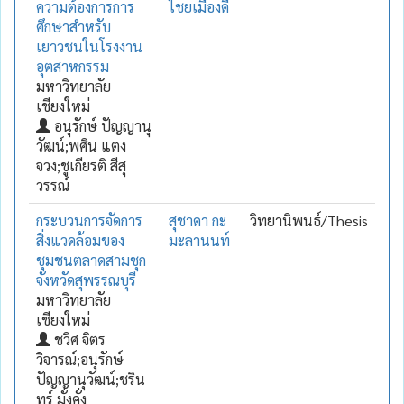
ความต้องการการ
ไชยเมืองดี
ศึกษาสำหรับ
เยาวชนในโรงงาน
อุตสาหกรรม
มหาวิทยาลัย
เชียงใหม่
อนุรักษ์ ปัญญานุ
วัฒน์;พศิน แตง
จวง;ชูเกียรติ สีสุ
วรรณ์
กระบวนการจัดการ
สุชาดา กะ
วิทยานิพนธ์/Thesis
สิ่งแวดล้อมของ
มะลานนท์
ชุมชนตลาดสามชุก
จังหวัดสุพรรณบุรี
มหาวิทยาลัย
เชียงใหม่
ชวิศ จิตร
วิจารณ์;อนุรักษ์
ปัญญานุวัฒน์;ชริน
ทร์ มั่งคั่ง