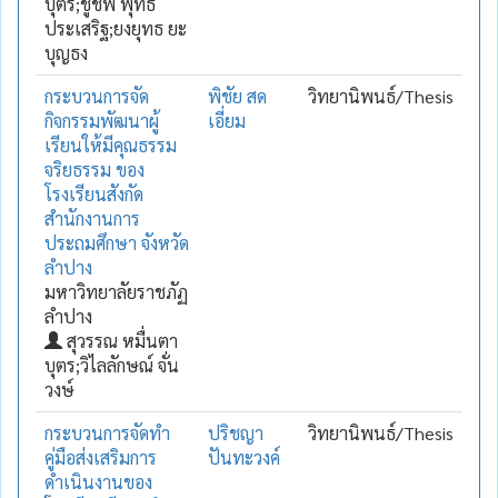
บุตร;ชูชีพ พุทธ
ประเสริฐ;ยงยุทธ ยะ
บุญธง
กระบวนการจัด
พิชัย สด
วิทยานิพนธ์/Thesis
กิจกรรมพัฒนาผู้
เอี่ยม
เรียนให้มีคุณธรรม
จริยธรรม ของ
โรงเรียนสังกัด
สำนักงานการ
ประถมศึกษา จังหวัด
ลำปาง
มหาวิทยาลัยราชภัฏ
ลำปาง
สุวรรณ หมื่นตา
บุตร;วิไลลักษณ์ จั่น
วงษ์
กระบวนการจัดทำ
ปริชญา
วิทยานิพนธ์/Thesis
คู่มือส่งเสริมการ
ปันทะวงค์
ดำเนินงานของ