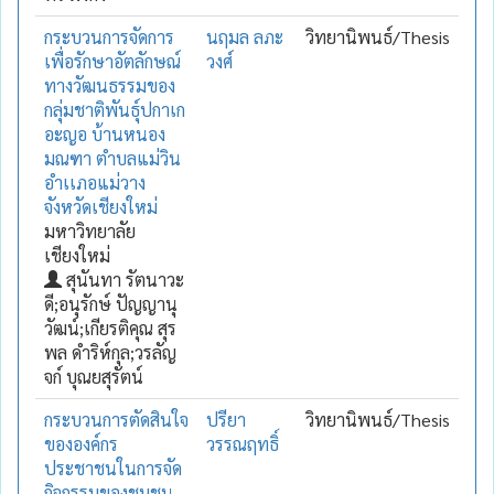
กระบวนการจัดการ
นฤมล ลภะ
วิทยานิพนธ์/Thesis
เพื่อรักษาอัตลักษณ์
วงศ์
ทางวัฒนธรรมของ
กลุ่มชาติพันธุ์ปกาเก
อะญอ บ้านหนอง
มณฑา ตำบลแม่วิน
อำเเภอแม่วาง
จังหวัดเชียงใหม่
มหาวิทยาลัย
เชียงใหม่
สุนันทา รัตนาวะ
ดี;อนุรักษ์ ปัญญานุ
วัฒน์;เกียรติคุณ สุร
พล ดำริห์กุล;วรลัญ
จก์ บุณยสุรัตน์
กระบวนการตัดสินใจ
ปรียา
วิทยานิพนธ์/Thesis
ขององค์กร
วรรณฤทธิ์
ประชาชนในการจัด
กิจกรรมของชุมชน