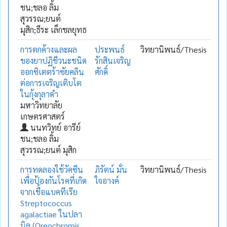
ชน;ชลอ ลิ้ม
สุวรรณ;ยนต์
มุสิก;ธีระ เล็กชลยุทธ
การตกค้างและผล
ประพนธ์
วิทยานิพนธ์/Thesis
ของยาปฏิชีวนะชนิด
รักสินเจริญ
ออกซิเตตร้าซัยคลิน
ศักดิ์
ต่อการเจริญเติบโต
ในกุ้งกุลาดำ
มหาวิทยาลัย
เกษตรศาสตร์
นนทวิทย์ อารีย์
ชน;ชลอ ลิ้ม
สุวรรณ;ยนต์ มุสิก
การทดลองใช้วัคซีน
ภิรัตน์ มั่น
วิทยานิพนธ์/Thesis
เพื่อป้องกันโรคที่เกิด
ใจอางค์
จากเชื้อแบคทีเรีย
Streptococcus
agalactiae ในปลา
นิล (Oreochromis