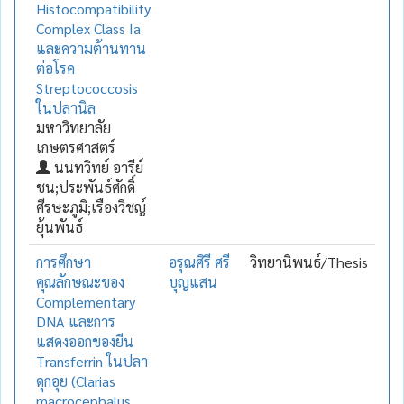
Histocompatibility
Complex Class Ia
และความต้านทาน
ต่อโรค
Streptococcosis
ในปลานิล
มหาวิทยาลัย
เกษตรศาสตร์
นนทวิทย์ อารีย์
ชน;ประพันธ์ศักดิ์
ศีรษะภูมิ;เรืองวิชญ์
ยุ้นพันธ์
การศึกษา
อรุณศิรี ศรี
วิทยานิพนธ์/Thesis
คุณลักษณะของ
บุญแสน
Complementary
DNA และการ
แสดงออกของยีน
Transferrin ในปลา
ดุกอุย (Clarias
macrocephalus