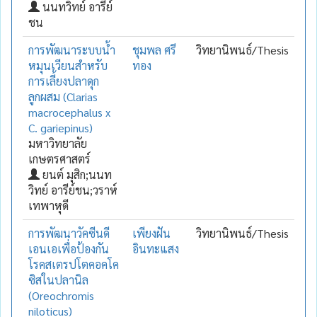
นนทวิทย์ อารีย์
ชน
การพัฒนาระบบน้ำ
ชุมพล ศรี
วิทยานิพนธ์/Thesis
หมุนเวียนสำหรับ
ทอง
การเลี้ยงปลาดุก
ลูกผสม (Clarias
macrocephalus x
C. gariepinus)
มหาวิทยาลัย
เกษตรศาสตร์
ยนต์ มุสิก;นนท
วิทย์ อารีย์ชน;วราห์
เทพาหุดี
การพัฒนาวัคซีนดี
เพียงฝัน
วิทยานิพนธ์/Thesis
เอนเอเพื่อป้องกัน
อินทะแสง
โรคสเตรปโตคอคโค
ซิสในปลานิล
(Oreochromis
niloticus)