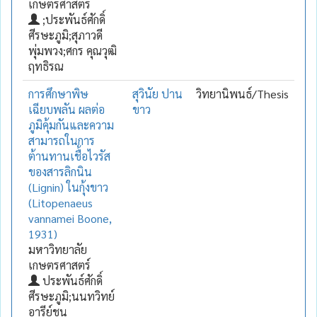
เกษตรศาสตร์
;ประพันธ์ศักดิ์
ศีรษะภูมิ;สุภาวดี
พุ่มพวง;ศกร คุณวุฒิ
ฤทธิรณ
การศึกษาพิษ
สุวินัย ปาน
วิทยานิพนธ์/Thesis
เฉียบพลัน ผลต่อ
ขาว
ภูมิคุ้มกันและความ
สามารถในการ
ต้านทานเชื้อไวรัส
ของสารลิกนิน
(Lignin) ในกุ้งขาว
(Litopenaeus
vannamei Boone,
1931)
มหาวิทยาลัย
เกษตรศาสตร์
ประพันธ์ศักดิ์
ศีรษะภูมิ;นนทวิทย์
อารีย์ชน