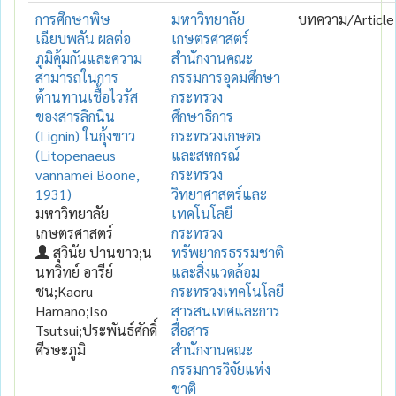
การศึกษาพิษ
มหาวิทยาลัย
บทความ/Article
เฉียบพลัน ผลต่อ
เกษตรศาสตร์
ภูมิคุ้มกันและความ
สำนักงานคณะ
สามารถในการ
กรรมการอุดมศึกษา
ต้านทานเชื้อไวรัส
กระทรวง
ของสารลิกนิน
ศึกษาธิการ
(Lignin) ในกุ้งขาว
กระทรวงเกษตร
(Litopenaeus
และสหกรณ์
vannamei Boone,
กระทรวง
1931)
วิทยาศาสตร์และ
มหาวิทยาลัย
เทคโนโลยี
เกษตรศาสตร์
กระทรวง
สุวินัย ปานขาว;น
ทรัพยากรธรรมชาติ
นทวิทย์ อารีย์
และสิ่งแวดล้อม
ชน;Kaoru
กระทรวงเทคโนโลยี
Hamano;Iso
สารสนเทศและการ
Tsutsui;ประพันธ์ศักดิ์
สื่อสาร
ศีรษะภูมิ
สำนักงานคณะ
กรรมการวิจัยแห่ง
ชาติ