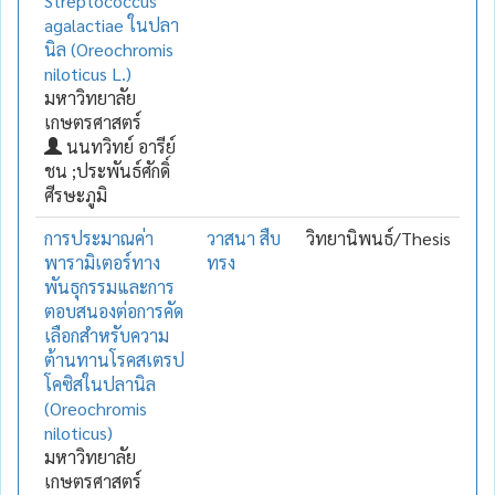
Streptococcus
agalactiae ในปลา
นิล (Oreochromis
niloticus L.)
มหาวิทยาลัย
เกษตรศาสตร์
นนทวิทย์ อารีย์
ชน ;ประพันธ์ศักดิ์
ศีรษะภูมิ
การประมาณค่า
วาสนา สืบ
วิทยานิพนธ์/Thesis
พารามิเตอร์ทาง
ทรง
พันธุกรรมและการ
ตอบสนองต่อการคัด
เลือกสำหรับความ
ต้านทานโรคสเตรป
โคซิสในปลานิล
(Oreochromis
niloticus)
มหาวิทยาลัย
เกษตรศาสตร์