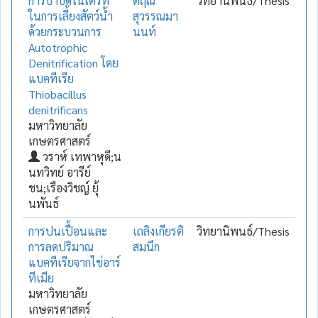
การบำบัดไนเตรท
ตฤณ
วิทยานิพนธ์/Thesis
ในการเลี้ยงสัตว์น้ำ
สุวรรณมา
ด้วยกระบวนการ
นนท์
Autotrophic
Denitrification โดย
แบคทีเรีย
Thiobacillus
denitrificans
มหาวิทยาลัย
เกษตรศาสตร์
วราห์ เทพาหุดี;น
นทวิทย์ อารีย์
ชน;เรืองวิชญ์ ยุ้
นพันธ์
การปนเปื้อนและ
เถลิงเกียรติ
วิทยานิพนธ์/Thesis
การลดปริมาณ
สมนึก
แบคทีเรียจากไข่อาร์
ทีเมีย
มหาวิทยาลัย
เกษตรศาสตร์