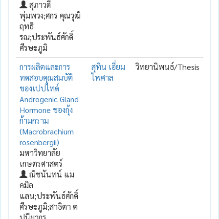
สุภาวดี
พุ่มพวง;ศกร คุณวุฒิ
ฤทธิ
รณ;ประพันธ์ศักดิ์
ศีรษะภูมิ
การผลิตและการ
สุทิน เอี่ยม
วิทยานิพนธ์/Thesis
ทดสอบคุณสมบัติ
ไพศาล
ของเปปไทด์
Androgenic Gland
Hormone ชองกุ้ง
ก้ามกราม
(Macrobrachium
rosenbergii)
มหาวิทยาลัย
เกษตรศาสตร์
ณิชนันทน์ แม
คมิล
แลน;ประพันธ์ศักดิ์
ศีรษะภูมิ;สาธิตา ต
ปนียากร