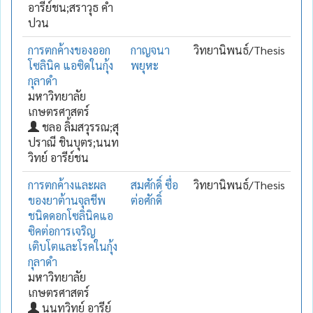
อารีย์ชน;สราวุธ คำ
ปวน
การตกค้างของออก
กาญจนา
วิทยานิพนธ์/Thesis
โซลินิค แอซิดในกุ้ง
พยุหะ
กุลาดำ
มหาวิทยาลัย
เกษตรศาสตร์
ชลอ ลิ้มสวุรรณ;สุ
ปราณี ชินบุตร;นนท
วิทย์ อารีย์ชน
การตกค้างและผล
สมศักดิ์ ซื่อ
วิทยานิพนธ์/Thesis
ของยาต้านจุลชีพ
ต่อศักดิ์
ชนิดดอกโซลินิคแอ
ซิคต่อการเจริญ
เติบโตและโรคในกุ้ง
กุลาดำ
มหาวิทยาลัย
เกษตรศาสตร์
นนทวิทย์ อารีย์