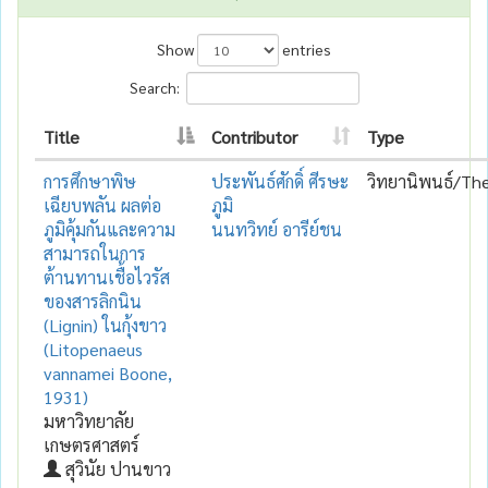
Show
entries
Search:
Title
Contributor
Type
การศึกษาพิษ
ประพันธ์ศักดิ์ ศีรษะ
วิทยานิพนธ์/The
เฉียบพลัน ผลต่อ
ภูมิ
ภูมิคุ้มกันและความ
นนทวิทย์ อารีย์ชน
สามารถในการ
ต้านทานเชื้อไวรัส
ของสารลิกนิน
(Lignin) ในกุ้งขาว
(Litopenaeus
vannamei Boone,
1931)
มหาวิทยาลัย
เกษตรศาสตร์
สุวินัย ปานขาว