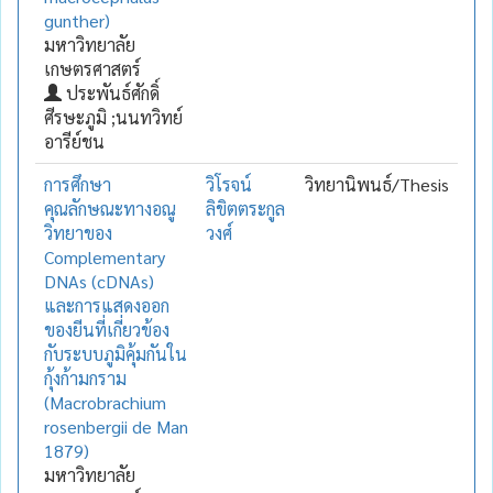
gunther)
มหาวิทยาลัย
เกษตรศาสตร์
ประพันธ์ศักดิ์
ศีรษะภูมิ ;นนทวิทย์
อารีย์ชน
การศึกษา
วิโรจน์
วิทยานิพนธ์/Thesis
คุณลักษณะทางอณู
ลิขิตตระกูล
วิทยาของ
วงศ์
Complementary
DNAs (cDNAs)
และการแสดงออก
ของยีนที่เกี่ยวข้อง
กับระบบภูมิคุ้มกันใน
กุ้งก้ามกราม
(Macrobrachium
rosenbergii de Man
1879)
มหาวิทยาลัย