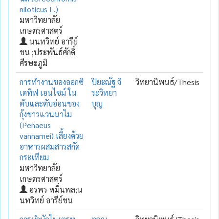
niloticus L.)
มหาวิทยาลัย
เกษตรศาสตร์
นนทวิทย์ อารีย์
ชน ;ประพันธ์ศักดิ์
ศีรษะภูมิ
การทำงานของออกซิ
ปิยะณัฐ จิ
วิทยานิพนธ์/Thesis
เดทีฟ เอนไซม์ ใน
ระวิทยา
ตับและตับอ่อนของ
บุญ
กุ้งขาวแวนนาไม
(Penaeus
vannamei) เลี้ยงด้วย
อาหารผสมสารสกัด
กระเทียม
มหาวิทยาลัย
เกษตรศาสตร์
อรพร หมื่นพล;น
นทวิทย์ อารีย์ชน