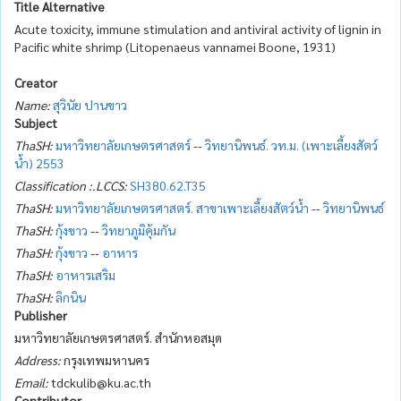
Title Alternative
Acute toxicity, immune stimulation and antiviral activity of lignin in
Pacific white shrimp (Litopenaeus vannamei Boone, 1931)
Creator
Name:
สุวินัย ปานขาว
Subject
ThaSH:
มหาวิทยาลัยเกษตรศาสตร์
--
วิทยานิพนธ์. วท.ม. (เพาะเลี้ยงสัตว์
น้ำ) 2553
Classification :.LCCS:
SH380.62.T35
ThaSH:
มหาวิทยาลัยเกษตรศาสตร์. สาขาเพาะเลี้ยงสัตว์น้ำ
--
วิทยานิพนธ์
ThaSH:
กุ้งขาว
--
วิทยาภูมิคุ้มกัน
ThaSH:
กุ้งขาว
--
อาหาร
ThaSH:
อาหารเสริม
ThaSH:
ลิกนิน
Publisher
มหาวิทยาลัยเกษตรศาสตร์. สำนักหอสมุด
Address:
กรุงเทพมหานคร
Email:
tdckulib@ku.ac.th
Contributor