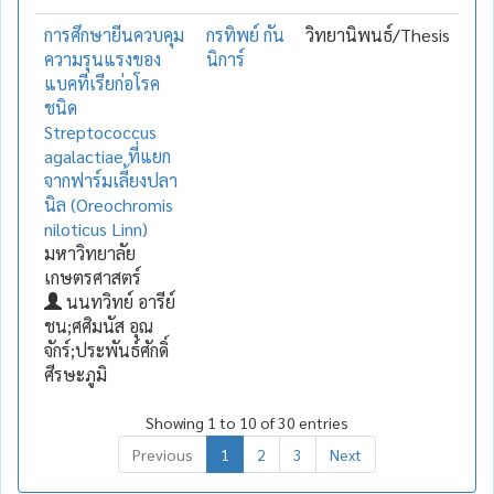
การศึกษายีนควบคุม
กรทิพย์ กัน
วิทยานิพนธ์/Thesis
ความรุนแรงของ
นิการ์
แบคทีเรียก่อโรค
ชนิด
Streptococcus
agalactiae ที่แยก
จากฟาร์มเลี้ยงปลา
นิล (Oreochromis
niloticus Linn)
มหาวิทยาลัย
เกษตรศาสตร์
นนทวิทย์ อารีย์
ชน;ศศิมนัส อุณ
จักร์;ประพันธ์ศักดิ์
ศีรษะภูมิ
Showing 1 to 10 of 30 entries
Previous
1
2
3
Next