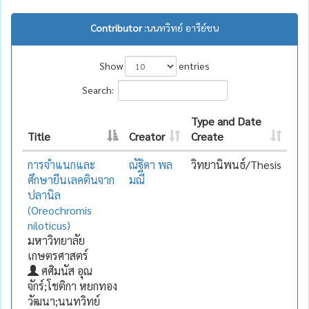
Contributor :
นนทวิทย์ อารีย์ชน
Show
entries
Search:
Type and Date
Title
Creator
Create
การจำแนกและ
ณัฐิดา พล
วิทยานิพนธ์/Thesis
ศึกษายีนเลคตินจาก
มณี
ปลานิล
(Oreochromis
niloticus)
มหาวิทยาลัย
เกษตรศาสตร์
ศศิมนัส อุณ
จักร์;โชติกา หยกทอง
วัฒนา;นนทวิทย์