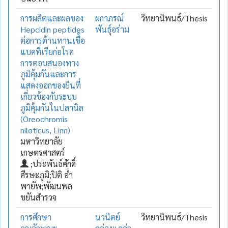
การผลิตและผลของ
ผกาภรณ์
วิทยานิพนธ์/Thesis
Hepcidin peptides
พันธุ์อร่าม
ต่อการต้านทานเชื้อ
แบคทีเรียก่อโรค
การตอบสนองทาง
ภูมิคุ้มกันและการ
แสดงออกของยีนที่
เกี่ยวข้องกับระบบ
ภูมิคุ้มกันในปลานิล
(Oreochromis
niloticus, Linn)
มหาวิทยาลัย
เกษตรศาสตร์
;ประพันธ์ศักดิ์
ศีรษะภูมิ;ปิติ อ่ำ
พายัพ;พัฒนพล
ขยันสำรวจ
การศึกษา
นวนิตย์
วิทยานิพนธ์/Thesis