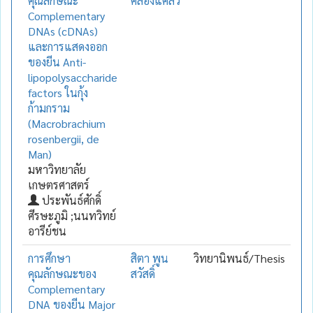
คุณลักษณะ
คล่องแคล่ว
Complementary
DNAs (cDNAs)
และการแสดงออก
ของยีน Anti-
lipopolysaccharide
factors ในกุ้ง
ก้ามกราม
(Macrobrachium
rosenbergii, de
Man)
มหาวิทยาลัย
เกษตรศาสตร์
ประพันธ์ศักดิ์
ศีรษะภูมิ ;นนทวิทย์
อารีย์ชน
การศึกษา
สิตา พูน
วิทยานิพนธ์/Thesis
คุณลักษณะของ
สวัสดิ์
Complementary
DNA ของยีน Major