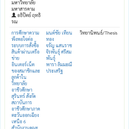
มหาวิทยาลัย
มหาสารคาม
อธิปัตย์ ฤทธิ
รณ
การศึกษาความ
มนต์ชัย เทียน
วิทยานิพนธ์/Thesis
พึงพอใจต่อ
ทอง
ระบบการสั่งซื้อ
จรัญ แสนราช
สินค้าผ่านเครือ
จิรพันธุ์ ศรีสม
ข่าย
พันธุ์
อินเตอร์เน็ต
พารา ลิมมะณี
ของสมาชิกและ
ประเสริฐ
ลูกค้าใน
วิทยาลัย
อาชีวศึกษา
สุรินทร์ สังกัด
สถาบันการ
อาชีวศึกษาภาค
ตะวันออกเฉียง
เหนือ 6
สำนักงานคณะ