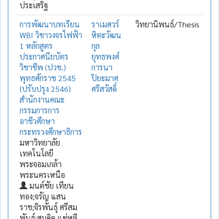
ประเสริฐ
การพัฒนาบทเรียน
ราเมศวร์
วิทยานิพนธ์/Thesis
WBI วิชาวงจรไฟฟ้า
หิตะวัฒน
1 หลักสูตร
กุล
ประกาศนียบัตร
ยุทธพงศ์
วิชาชีพ (ปวช.)
การนา
พุทธศักราช 2545
ปิยะมาศ
(ปรับปรุง 2546)
ศรีสวัสดิ์
สำนักงานคณะ
กรรมการการ
อาชีวศึกษา
กระทรวงศึกษาธิการ
มหาวิทยาลัย
เทคโนโลยี
พระจอมเกล้า
พระนครเหนือ
มนต์ชัย เทียน
ทอง;จรัญ แสน
ราช;จิรพันธุ์ ศรีสม
พันธุ์;สมคิด แซ่หลี