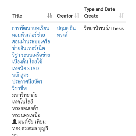
Type and Date
Title
Creator
Create
การพัฒนาบทเรียน
ปฤมล อิน
วิทยานิพนธ์/Thesis
คอมพิวเตอร์ช่วย
ทวงศ์
สอนผ่านระบบเครือ
ข่ายอินเทอร์เน็ต
วิชา ระบบเครือข่าย
เบื้องต้น โดยใช้
เทคนิค STAD
หลักสูตร
ประกาศนียบัตร
วิชาชีพ
มหาวิทยาลัย
เทคโนโลยี
พระจอมเกล้า
พระนครเหนือ
มนต์ชัย เทียน
ทอง;ดวงกมล บุญธิ
มา