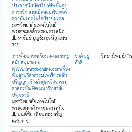
ประกาศนียบัตรวิชาชีพชั้นสูง
สาขาวิชาเทคนิคคอมพิวเตอร์
สถาบันเทคโนโลยีราชมงคล
มหาวิทยาลัยเทคโนโลยี
พระจอมเกล้าพระนครเหนือ
ราชันย์ บุญธิมา;จรัญ แสน
ราช
การพัฒนาบทเรียน e-learning
ชวติ อยู่
วิทยานิพนธ์/Th
สนับสนุนระบบ
ภักดี
WWW.Kmitnbonline.comเรื่อง
พื้นฐานวิศวกรรมไฟฟ้า ระดับ
ปริญญาตรี หลักสูตรวิศวกรรม
ศาสตรบัณฑิต มหาวิทยาลัย
ปทุมธานี
มหาวิทยาลัยเทคโนโลยี
พระจอมเกล้าพระนครเหนือ
มนต์ชัย เทียนทอง;จรัญ
แสนราช