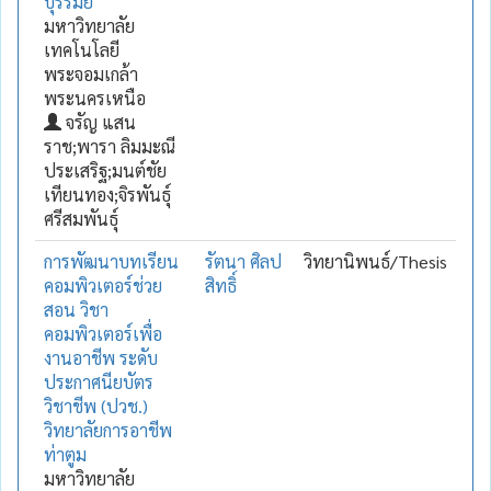
บุรีรัมย์
มหาวิทยาลัย
เทคโนโลยี
พระจอมเกล้า
พระนครเหนือ
จรัญ แสน
ราช;พารา ลิมมะณี
ประเสริฐ;มนต์ชัย
เทียนทอง;จิรพันธุ์
ศรีสมพันธุ์
การพัฒนาบทเรียน
รัตนา ศิลป
วิทยานิพนธ์/Thesis
คอมพิวเตอร์ช่วย
สิทธิ์
สอน วิชา
คอมพิวเตอร์เพื่อ
งานอาชีพ ระดับ
ประกาศนียบัตร
วิชาชีพ (ปวช.)
วิทยาลัยการอาชีพ
ท่าตูม
มหาวิทยาลัย