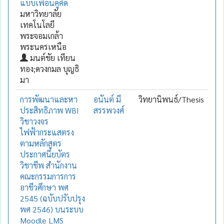
แบบเพื่อนคู่คิด
มหาวิทยาลัย
เทคโนโลยี
พระจอมเกล้า
พระนครเหนือ
มนต์ชัย เทียน
ทอง;ดวงกมล บุญธิ
มา
การพัฒนาและหา
อนันต์ มี
วิทยานิพนธ์/Thesis
ประสิทธิภาพ WBI
สรรพวงศ์
วิชาวงจร
ไฟฟ้ากระแสตรง
ตามหลักสูตร
ประกาศนียบัตร
วิชาชีพ สำนักงาน
คณะกรรมการการ
อาชีวศึกษา พศ
2545 (ฉบับปรับปรุง
พศ 2546) บนระบบ
Moodle LMS