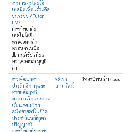
การเกษตรโดยใช้
เทคนิคเพื่อนร่วมคิด
บนระบบ ATutor
LMS
มหาวิทยาลัย
เทคโนโลยี
พระจอมเกล้า
พระนครเหนือ
มนต์ชัย เทียน
ทอง;ดวงกมล บุญธิ
มา
การพัฒนาหา
อดิเรก
วิทยานิพนธ์/Thesis
ประสิทธิภาพและ
นาวารัตน์
หาผลสัมฤทธิ์
ทางการเรียนของบท
เรียน WBI วิชา
คณิตศาสตร์ในชีวิต
ประจำวันหลักสูตร
ปริญญาตรี
มหาวิทยาลัยบูรพา