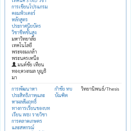
เทคนิค STAD วิชา
การเขียนโปรแกรม
คอมพิวเตอร์
หลักสูตร
ประกาศนียบัตร
วิชาชีพชั้นสูง
มหาวิทยาลัย
เทคโนโลยี
พระจอมเกล้า
พระนครเหนือ
มนต์ชัย เทียน
ทอง;ดวงกมล บุญธิ
มา
การพัฒนาหา
กำชัย ทบ
วิทยานิพนธ์/Thesis
ประสิทธิภาพและ
บัณฑิต
หาผลสัมฤทธิ์
ทางการเรียนของบท
เรียน WBI รายวิชา
การตลาดเกษตร
และสหกรณ์