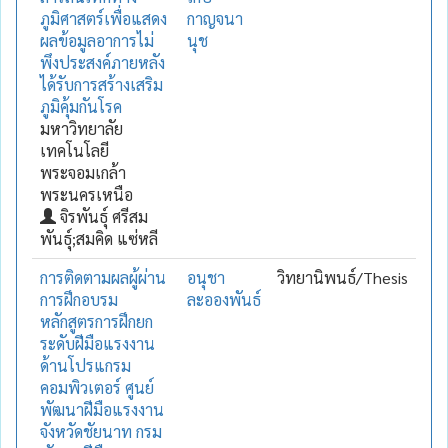
ภูมิศาสตร์เพื่อแสดง
กาญจนา
ผลข้อมูลอาการไม่
นุช
พึงประสงค์ภายหลัง
ได้รับการสร้างเสริม
ภูมิคุ้มกันโรค
มหาวิทยาลัย
เทคโนโลยี
พระจอมเกล้า
พระนครเหนือ
จิรพันธุ์ ศรีสม
พันธุ์;สมคิด แซ่หลี
การติดตามผลผู้ผ่าน
อนุชา
วิทยานิพนธ์/Thesis
การฝึกอบรม
ละอองพันธ์
หลักสูตรการฝึกยก
ระดับฝีมือแรงงาน
ด้านโปรแกรม
คอมพิวเตอร์ ศูนย์
พัฒนาฝีมือแรงงาน
จังหวัดชัยนาท กรม