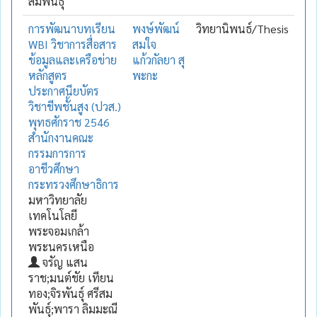
สมพันธุ์
การพัฒนาบทเรียน
พงษ์พัฒน์
วิทยานิพนธ์/Thesis
WBI วิชาการสื่อสาร
สมใจ
ข้อมูลและเครือข่าย
แก้วกัลยา สุ
หลักสูตร
พะกะ
ประกาศนียบัตร
วิชาชีพชั้นสูง (ปวส.)
พุทธศักราช 2546
สำนักงานคณะ
กรรมการการ
อาชีวศึกษา
กระทรวงศึกษาธิการ
มหาวิทยาลัย
เทคโนโลยี
พระจอมเกล้า
พระนครเหนือ
จรัญ แสน
ราช;มนต์ชัย เทียน
ทอง;จิรพันธุ์ ศรีสม
พันธุ์;พารา ลิมมะณี