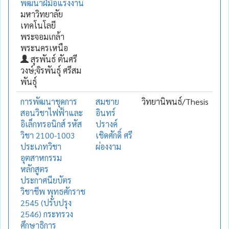
พัฒนาฝีมือแรงงาน
มหาวิทยาลัย
เทคโนโลยี
พระจอมเกล้า
พระนครเหนือ
สุรพันธ์ ตันศรี
วงษ์;จิรพันธุ์ ศรีสม
พันธุ์
การพัฒนาชุดการ
สมชาย
วิทยานิพนธ์/Thesis
สอนวิชาไฟฟ้าและ
อินทร์
อิเล็กทรอนิกส์ รหัส
ปรางค์
วิชา 2100-1003
เชิดศักดิ์ ศรี
ประเภทวิชา
ผ่องงาม
อุตสาหกรรม
หลักสูตร
ประกาศนียบัตร
วิชาชีพ พุทธศักราช
2545 (ปรับปรุง
2546) กระทรวง
ศึกษาธิการ