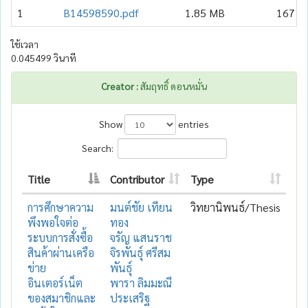
1
B14598590.pdf
1.85 MB
167
ใช้เวลา
0.045499 วินาที
Creator :
สัมฤทธิ์ ดอนหมั่น
Show
entries
Search:
Title
Contributor
Type
การศึกษาความ
มนต์ชัย เทียน
วิทยานิพนธ์/Thesis
พึงพอใจต่อ
ทอง
ระบบการสั่งซื้อ
จรัญ แสนราช
สินค้าผ่านเครือ
จิรพันธุ์ ศรีสม
ข่าย
พันธุ์
อินเตอร์เน็ต
พารา ลิมมะณี
ของสมาชิกและ
ประเสริฐ