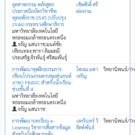
อุตสาหกรรม หลักสูตร
เชิดศักดิ์ ศรี
ประกาศนียบัตรวิชาชีพ
ผ่องงาม
พุทธศักราช 2545 (ปรับปรุง
2546) กระทรวงศึกษาธิการ
มหาวิทยาลัยเทคโนโลยี
พระจอมเกล้าพระนครเหนือ
จรัญ แสนราช;มนต์ชัย
เทียนทอง;พารา ลิมมะณี
ประเสริฐ;จิรพันธุ์ ศรีสมพันธุ์
การพัฒนาชุดฝึกอบรมการ
โสภณ มหา
วิทยานิพนธ์/Th
เขียนโปรแกรมควบคุมหุ่นยนต์
เจริญ
ภาษา PBASIC สำหรับนักเรียน
ช่วงชั้นที่ 4
มหาวิทยาลัยเทคโนโลยี
พระจอมเกล้าพระนครเหนือ
จรัญ แสนราช
การพัฒนาบทเรียน e-
เอกรินทร์ วิ
วิทยานิพนธ์/Th
Learning วิชาการสื่อสารข้อมูล
จิตต์พันธ์
สำหรับนักศึกษาระดับ