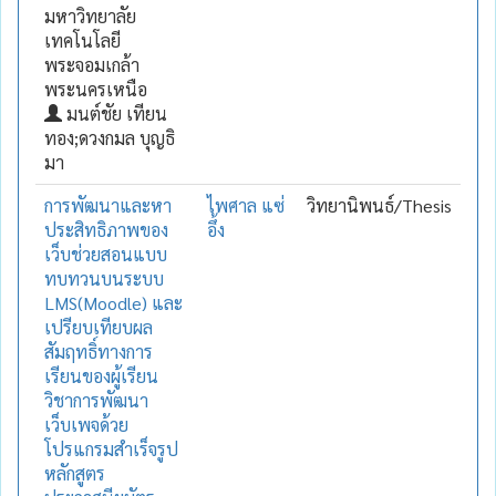
มหาวิทยาลัย
เทคโนโลยี
พระจอมเกล้า
พระนครเหนือ
มนต์ชัย เทียน
ทอง;ดวงกมล บุญธิ
มา
การพัฒนาและหา
ไพศาล แซ่
วิทยานิพนธ์/Thesis
ประสิทธิภาพของ
อึ้ง
เว็บช่วยสอนแบบ
ทบทวนบนระบบ
LMS(Moodle) และ
เปรียบเทียบผล
สัมฤทธิ์ทางการ
เรียนของผู้เรียน
วิชาการพัฒนา
เว็บเพจด้วย
โปรแกรมสำเร็จรูป
หลักสูตร