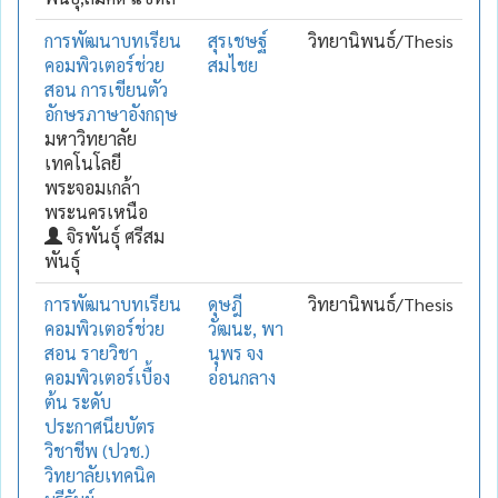
การพัฒนาบทเรียน
สุรเชษฐ์
วิทยานิพนธ์/Thesis
คอมพิวเตอร์ช่วย
สมไชย
สอน การเขียนตัว
อักษรภาษาอังกฤษ
มหาวิทยาลัย
เทคโนโลยี
พระจอมเกล้า
พระนครเหนือ
จิรพันธุ์ ศรีสม
พันธุ์
การพัฒนาบทเรียน
ดุษฎี
วิทยานิพนธ์/Thesis
คอมพิวเตอร์ช่วย
วัฒนะ, พา
สอน รายวิชา
นุพร จง
คอมพิวเตอร์เบื้อง
อ่อนกลาง
ต้น ระดับ
ประกาศนียบัตร
วิชาชีพ (ปวช.)
วิทยาลัยเทคนิค