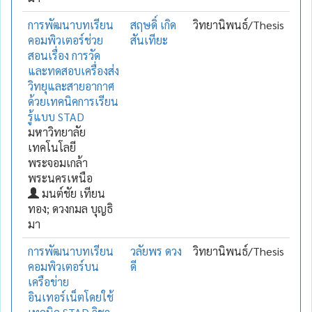
การพัฒนาบทเรียน
สฤษดิ์ เกิด
วิทยานิพนธ์/Thesis
คอมพิวเตอร์ช่วย
สันเทียะ
สอนเรื่อง การวัด
และทดสอบเครื่องส่ง
วิทยุและสายอากาศ
ด้วยเทคนิคการเรียน
รู้แบบ STAD
มหาวิทยาลัย
เทคโนโลยี
พระจอมเกล้า
พระนครเหนือ
มนต์ชัย เทียน
ทอง; ดวงกมล บุญธิ
มา
การพัฒนาบทเรียน
วลัยพร ดวง
วิทยานิพนธ์/Thesis
คอมพิวเตอร์บน
ดี
เครือข่าย
อินเทอร์เน็ตโดยใช้