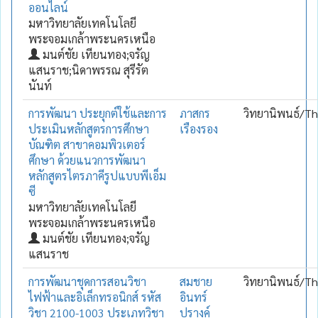
ออนไลน์
มหาวิทยาลัยเทคโนโลยี
พระจอมเกล้าพระนครเหนือ
มนต์ชัย เทียนทอง;จรัญ
แสนราช;นิดาพรรณ สุรีรัต
นันท์
การพัฒนา ประยุกต์ใช้และการ
ภาสกร
วิทยานิพนธ์/Th
ประเมินหลักสูตรการศึกษา
เรืองรอง
บัณฑิต สาขาคอมพิวเตอร์
ศึกษา ด้วยแนวการพัฒนา
หลักสูตรไตรภาคีรูปแบบพีเอ็ม
ซี
มหาวิทยาลัยเทคโนโลยี
พระจอมเกล้าพระนครเหนือ
มนต์ชัย เทียนทอง;จรัญ
แสนราช
การพัฒนาชุดการสอนวิชา
สมชาย
วิทยานิพนธ์/Th
ไฟฟ้าและอิเล็กทรอนิกส์ รหัส
อินทร์
วิชา 2100-1003 ประเภทวิชา
ปรางค์