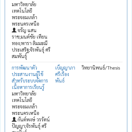
มหาวิทยาลัย
เทคโนโลยี
พระจอมเกล้า
พระนครเหนือ
จรัญ แสน
ราช;มนต์ชัย เทียน
ทอง;พารา ลิมมะณี
ประเสริฐ;จิรพันธุ์ ศรี
สมพันธุ์
การพัฒนาตัว
เบ็ญญาภา
วิทยานิพนธ์/Thesis
ประสานงานผู้ใช้
ศรีเรือง
สำหรับระบบจัดการ
พันธ์
เนื้อหาการเรียนรู้
มหาวิทยาลัย
เทคโนโลยี
พระจอมเกล้า
พระนครเหนือ
กันต์พงษ์ วรรัตน์
ปัญญา;จิรพันธุ์ ศรี