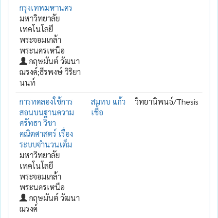
กรุงเทพมหานคร
มหาวิทยาลัย
เทคโนโลยี
พระจอมเกล้า
พระนครเหนือ
กฤษมันต์ วัฒนา
ณรงค์;ธีรพงษ์ วิริยา
นนท์
การทดลองใช้การ
สมทบ แก้ว
วิทยานิพนธ์/Thesis
สอนบนฐานความ
เชื้อ
ศรัทธา วิชา
คณิตศาสตร์ เรื่อง
ระบบจำนวนเต็ม
มหาวิทยาลัย
เทคโนโลยี
พระจอมเกล้า
พระนครเหนือ
กฤษมันต์ วัฒนา
ณรงค์