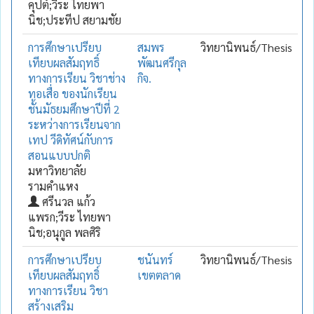
คุปต์;วีระ ไทยพา
นิช;ประทีป สยามชัย
การศึกษาเปรียบ
สมพร
วิทยานิพนธ์/Thesis
เทียบผลสัมฤทธิ์
พัฒนศรีกุล
ทางการเรียน วิชาช่าง
กิจ.
ทอเสื่อ ของนักเรียน
ชั้นมัธยมศึกษาปีที่ 2
ระหว่างการเรียนจาก
เทป วีดิทัศน์กับการ
สอนแบบปกติ
มหาวิทยาลัย
รามคำแหง
ศรีนวล แก้ว
แพรก;วีระ ไทยพา
นิช;อนุกูล พลศิริ
การศึกษาเปรียบ
ชนันทร์
วิทยานิพนธ์/Thesis
เทียบผลสัมฤทธิ์
เขตตลาด
ทางการเรียน วิชา
สร้างเสริม