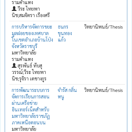
รามคำแหง
วีระ ไทยพา
นิช;สมจิตรา เรืองศรี
การบริหารจัดการขยะ
ธนกร
วิทยานิพนธ์/Thesis
มูลฝอยของเทศบาล
ขุนทอง
ในเขตอำเภอบ้านโป่ง
แก้ว
จังหวัดราชบุรี
มหาวิทยาลัย
รามคำแหง
สุรพันธ์ ทับสุ
วรรณ์;วีระ ไทยพา
นิช;รุจิรา เตชางกูร
การพัฒนาระบบการ
จำรัส กลิ่น
วิทยานิพนธ์/Thesis
จัดการเรียนการสอน
หนู
ผ่านเครือข่าย
อินเทอร์เน็ตสำหรับ
มหาวิทยาลัยราชภัฏ
ภาคเหนือตอนบน
มหาวิทยาลัย