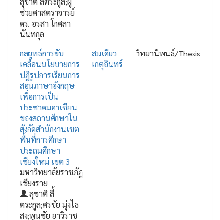
สุชาติ ลี้ตระกูล;ผู้
ช่วยศาสตราจารย์
ดร. อรสา โกศลา
นันทกุล
กลยุทธ์การขับ
สมเดียว
วิทยานิพนธ์/Thesis
เคลื่อนนโยบายการ
เกตุอินทร์
ปฏิรูปการเรียนการ
สอนภาษาอังกฤษ
เพื่อการเป็น
ประชาคมอาเซียน
ของสถานศึกษาใน
สังกัดสำนักงานเขต
พื้นที่การศึกษา
ประถมศึกษา
เชียงใหม่ เขต 3
มหาวิทยาลัยราชภัฏ
เชียงราย
สุชาติ ลี้
ตระกูล;ศรชัย มุ่งไธ
สง;พูนชัย ยาวิราช