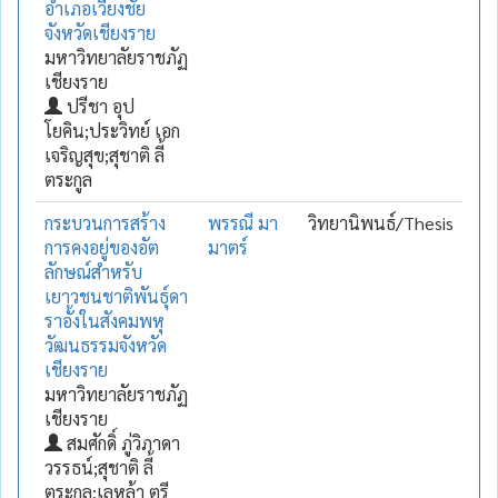
อำเภอเวียงชัย
จังหวัดเชียงราย
มหาวิทยาลัยราชภัฏ
เชียงราย
ปรีชา อุป
โยคิน;ประวิทย์ เอก
เจริญสุข;สุชาติ ลี้
ตระกูล
กระบวนการสร้าง
พรรณี มา
วิทยานิพนธ์/Thesis
การคงอยู่ของอัต
มาตร์
ลักษณ์สำหรับ
เยาวชนชาติพันธุ์ดา
ราอั้งในสังคมพหุ
วัฒนธรรมจังหวัด
เชียงราย
มหาวิทยาลัยราชภัฏ
เชียงราย
สมศักดิ์ ภู่วิภาดา
วรรธน์;สุชาติ ลี้
ตระกูล;เลหล้า ตรี