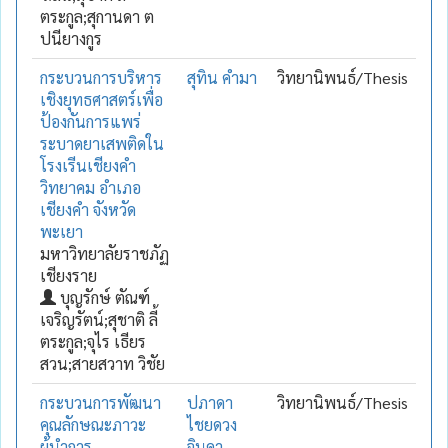
ตระกูล;สุกานดา ต
ปนียางกูร
กระบวนการบริหาร
สุทิน คำมา
วิทยานิพนธ์/Thesis
เชิงยุทธศาสตร์เพื่อ
ป้องกันการแพร่
ระบาดยาเสพติดใน
โรงเรีนเชียงคำ
วิทยาคม อำเภอ
เชียงคำ จังหวัด
พะเยา
มหาวิทยาลัยราชภัฏ
เชียงราย
บุญรักษ์ ตัณฑ์
เจริญรัตน์;สุชาติ ลี้
ตระกูล;จุไร เธียร
สวน;สายสวาท วิชัย
กระบวนการพัฒนา
ปภาดา
วิทยานิพนธ์/Thesis
คุณลักษณะภาวะ
ไชยดวง
ผู้นำการ
จินดา