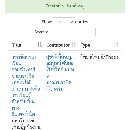
Creator :
จำรัส กลิ่นหนู
Show
entries
Search:
Title
Contributor
Type
การพัฒนาบท
สุชาติ ลี้ตระกูล
วิทยานิพนธ์/Thesis
เรียน
สมบูรณ์ ตันยะ
คอมพิวเตอร์
เ่ืรืองวิทย์ นนท
ช่วยสอน วิชา
ภา
เทคโนโลยี
มาณพ ภาษิต
สารสนเทศเพื่อ
วิไลธรรม
การเรียนรู้
สำหรับเรียน
ทาง
อินเตอร์เน็ต
มหาวิทยาลัย
ราชภัฏเชียงราย