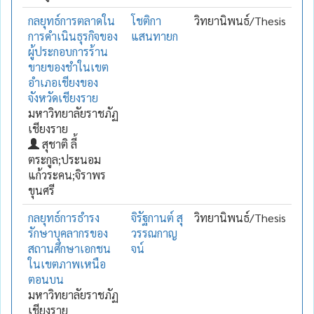
กลยุทธ์การตลาดใน
โชติกา
วิทยานิพนธ์/Thesis
การดำเนินธุรกิจของ
แสนทายก
ผู้ประกอบการร้าน
ขายของชำในเขต
อำเภอเชียงของ
จังหวัดเชียงราย
มหาวิทยาลัยราชภัฏ
เชียงราย
สุชาติ ลี้
ตระกูล;ประนอม
แก้วระคน;จิราพร
ขุนศรี
กลยุทธ์การธำรง
จิรัฐกานต์ สุ
วิทยานิพนธ์/Thesis
รักษาบุคลากรของ
วรรณกาญ
สถานศึกษาเอกชน
จน์
ในเขตภาพเหนือ
ตอนบน
มหาวิทยาลัยราชภัฏ
เชียงราย