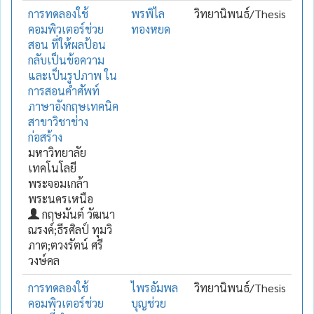
การทดลองใช้
พรพิไล
วิทยานิพนธ์/Thesis
คอมพิวเตอร์ช่วย
ทองหยด
สอน ที่ให้ผลป้อน
กลับเป็นข้อความ
และเป็นรูปภาพ ใน
การสอนคำศัพท์
ภาษาอังกฤษเทคนิค
สาขาวิชาช่าง
ก่อสร้าง
มหาวิทยาลัย
เทคโนโลยี
พระจอมเกล้า
พระนครเหนือ
กฤษมันต์ วัฒนา
ณรงค์;ธีรศิลป์ ทุมวิ
ภาต;ตวงรัตน์ ศรี
วงษ์คล
การทดลองใช้
ไพรอัมพล
วิทยานิพนธ์/Thesis
คอมพิวเตอร์ช่วย
บุญช่วย