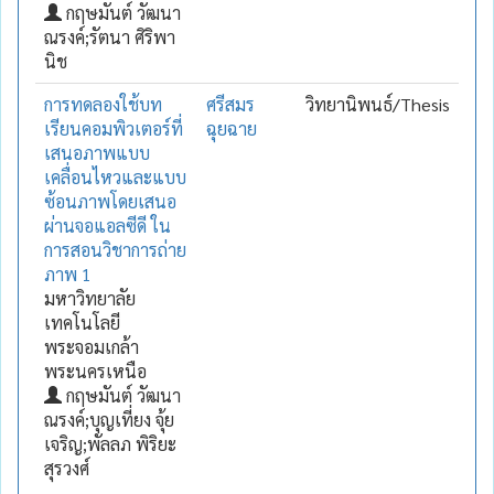
กฤษมันต์ วัฒนา
ณรงค์;รัตนา ศิริพา
นิช
การทดลองใช้บท
ศรีสมร
วิทยานิพนธ์/Thesis
เรียนคอมพิวเตอร์ที่
ฉุยฉาย
เสนอภาพแบบ
เคลื่อนไหวและแบบ
ซ้อนภาพโดยเสนอ
ผ่านจอแอลซีดี ใน
การสอนวิชาการถ่าย
ภาพ 1
มหาวิทยาลัย
เทคโนโลยี
พระจอมเกล้า
พระนครเหนือ
กฤษมันต์ วัฒนา
ณรงค์;บุญเที่ยง จุ้ย
เจริญ;พัลลภ พิริยะ
สุรวงศ์