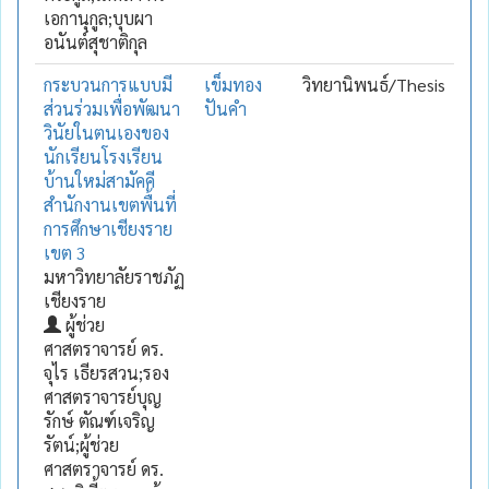
เอกานุกูล;บุบผา
อนันต์สุชาติกุล
กระบวนการแบบมี
เข็มทอง
วิทยานิพนธ์/Thesis
ส่วนร่วมเพื่อพัฒนา
ปันคำ
วินัยในตนเองของ
นักเรียนโรงเรียน
บ้านใหม่สามัคคี
สำนักงานเขตพื้นที่
การศึกษาเชียงราย
เขต 3
มหาวิทยาลัยราชภัฏ
เชียงราย
ผู้ช่วย
ศาสตราจารย์ ดร.
จุไร เธียรสวน;รอง
ศาสตราจารย์บุญ
รักษ์ ตัณฑ์เจริญ
รัตน์;ผู้ช่วย
ศาสตราจารย์ ดร.