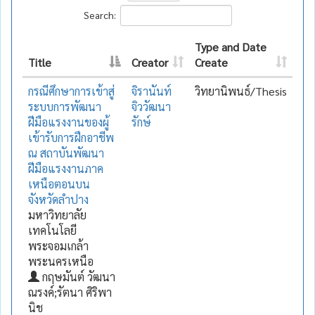
Search:
Type and Date
Title
Creator
Create
กรณีศึกษาการเข้าสู่
จิรานันท์
วิทยานิพนธ์/Thesis
ระบบการพัฒนา
จิววัฒนา
ฝีมือแรงงานของผู้
รักษ์
เข้ารับการฝึกอาชีพ
ณ สถาบันพัฒนา
ฝีมือแรงงานภาค
เหนือตอนบน
จังหวัดลำปาง
มหาวิทยาลัย
เทคโนโลยี
พระจอมเกล้า
พระนครเหนือ
กฤษมันต์ วัฒนา
ณรงค์;รัตนา ศิริพา
นิช