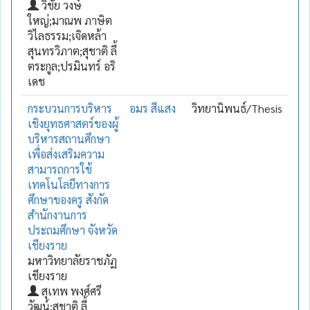
วิชัย วงษ์
ใหญ่;มาณพ ภาษิต
วิไลธรรม;เจิดหล้า
สุนทรวิภาต;สุชาติ ลี้
ตระกูล;ปรมินทร์ อริ
เดช
กระบวนการบริหาร
อมร สีแสง
วิทยานิพนธ์/Thesis
เชิงยุทธศาสตร์ของผู้
บริหารสถานศึกษา
เพื่อส่งเสริมความ
สามารถการใช้
เทคโนโลยีทางการ
ศึกษาของครู สังกัด
สำนักงานการ
ประถมศึกษา จังหวัด
เชียงราย
มหาวิทยาลัยราชภัฏ
เชียงราย
สุเทพ พงศ์ศรี
วัฒน์;สุชาติ ลี้