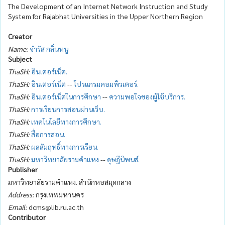
The Development of an Internet Network Instruction and Study
System for Rajabhat Universities in the Upper Northern Region
Creator
Name:
จำรัส กลิ่นหนู
Subject
ThaSH:
อินเตอร์เน็ต.
ThaSH:
อินเตอร์เน็ต
--
โปรแกรมคอมพิวเตอร์.
ThaSH:
อินเตอร์เน็ตในการศึกษา
--
ความพอใจของผู้ใช้บริการ.
ThaSH:
การเรียนการสอนผ่านเว็บ.
ThaSH:
เทคโนโลยีทางการศึกษา.
ThaSH:
สื่อการสอน.
ThaSH:
ผลสัมฤทธิ์ทางการเรียน.
ThaSH:
มหาวิทยาลัยรามคำแหง
--
ดุษฎีนิพนธ์.
Publisher
มหาวิทยาลัยรามคำแหง. สำนักหอสมุดกลาง
Address:
กรุงเทพมหานคร
Email:
dcms@lib.ru.ac.th
Contributor