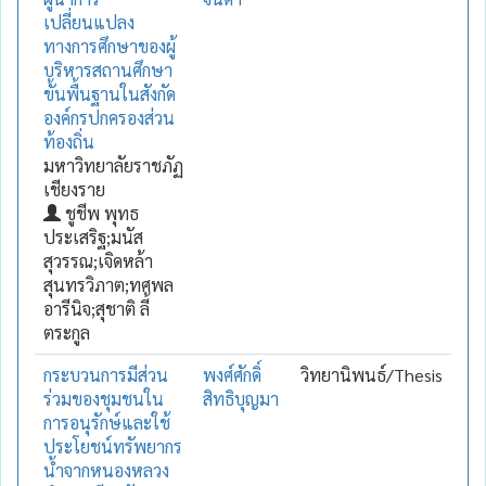
เปลี่ยนแปลง
ทางการศึกษาของผู้
บริหารสถานศึกษา
ขั้นพื้นฐานในสังกัด
องค์กรปกครองส่วน
ท้องถิ่น
มหาวิทยาลัยราชภัฏ
เชียงราย
ชูชีพ พุทธ
ประเสริฐ;มนัส
สุวรรณ;เจิดหล้า
สุนทรวิภาต;ทศพล
อารีนิจ;สุชาติ ลี้
ตระกูล
กระบวนการมีส่วน
พงศ์ศักดิ์
วิทยานิพนธ์/Thesis
ร่วมของชุมชนใน
สิทธิบุญมา
การอนุรักษ์และใช้
ประโยชน์ทรัพยากร
น้ำจากหนองหลวง