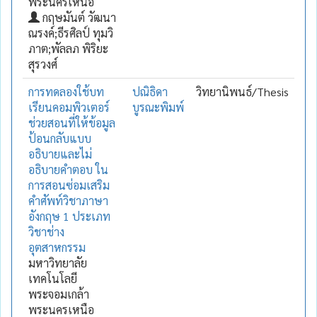
พระนครเหนือ
กฤษมันต์ วัฒนา
ณรงค์;ธีรศิลป์ ทุมวิ
ภาต;พัลลภ พิริยะ
สุรวงศ์
การทดลองใช้บท
ปณิธิดา
วิทยานิพนธ์/Thesis
เรียนคอมพิวเตอร์
บูรณะพิมพ์
ช่วยสอนที่ให้ข้อมูล
ป้อนกลับแบบ
อธิบายและไม่
อธิบายคำตอบ ใน
การสอนซ่อมเสริม
คำศัพท์วิชาภาษา
อังกฤษ 1 ประเภท
วิชาช่าง
อุตสาหกรรม
มหาวิทยาลัย
เทคโนโลยี
พระจอมเกล้า
พระนครเหนือ