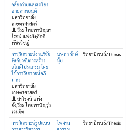
กล้องถ่ายและเครื่อง
ฉายภาพยนต์
มหาวิทยาลัย
เกษตรศาสตร์
วีระ ไทยพานิช;สา
โรจน์ แพ่งยัง;กิตติ
พัชรวิชญ์
การวิเคราะห์งานวิจัย
นพภา รักษ์
วิทยานิพนธ์/Thesis
ที่เกี่ยวกับการสร้าง
นุ้ย
สไลด์โปรแกรม โดย
ใช้การวิเคราะห์อภิ
มาน
มหาวิทยาลัย
เกษตรศาสตร์
สาโรจน์ แพ่ง
ยัง;วีระ ไทยพานิช;รุ่ง
เจนจิต
การวิเคราะห์รูปแบบ
ไพศาล
วิทยานิพนธ์/Thesis
วารสารวิชาการ
สุวรรณ