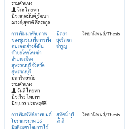
รามคำแหง
วีระ ไทยพา
นิช;กฤษมันต์ วัฒนา
ณรงค์;สุชาติ ลี้ตระกูล
การพัฒนาศักยภาพ
นิตยา
วิทยานิพนธ์/Thesis
ของชุมชนเพื่อการพึ่ง
สุจริตผล
ตนเองอย่างยั่งยืน
จำรูญ
ตำบลโคกโคเฒ่า
อำเภอเมือง
สุพรรณบุรี จังหวัด
สุพรรณบุรี
มหาวิทยาลัย
รามคำแหง
วันดี ไทยพา
นิช;วีระ ไทยพา
นิช;บวร ประพฤติดี
การพิมพ์ฟิล์ภาพยนต์
สุทัศน์ บุรี
วิทยานิพนธ์/Thesis
โบราณขนาด 16
ภักดี
มิลลิเมตรโดยการใช้