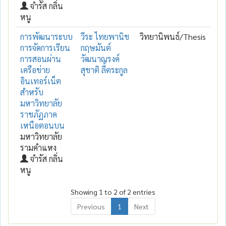
จำรัส กลิ่น
หนู
การพัฒนาระบบ
วีระ ไทยพานิช
วิทยานิพนธ์/Thesis
การจัดการเรียน
กฤษมันต์
การสอนผ่าน
วัฒนาณรงค์
เครือข่าย
สุชาติ ลี้ตระกูล
อินเทอร์เน็ต
สำหรับ
มหาวิทยาลัย
ราชภัฏภาค
เหนือตอนบน
มหาวิทยาลัย
รามคำแหง
จำรัส กลิ่น
หนู
Showing 1 to 2 of 2 entries
Previous
1
Next