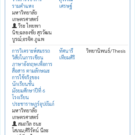
รามคำแหง
เศรษฐ์
มหาวิทยาลัย
เกษตรศาสตร์
วีระ ไทยพา
นิช;ฉลองชัย สุรวัฒน
บูรณ์;อรจิต ภูแพ
การวิเคราะห์สมรรถ
ทัศนารี
วิทยานิพนธ์/Thesis
วิสัยในการเขียน
เทียมศิริ
ภาษาอังกฤษเพื่อการ
สื่อสาร ตามลักษณะ
การใช้จริงของ
นักเรียนชั้น
มัธยมศึกษาปีที่ 6
โรงเรียน
ประชาราษฎร์อุปถัมภ์
มหาวิทยาลัย
เกษตรศาสตร์
สมถวิล ธนะ
โสภณ;ศิริรัตน์ นีละ