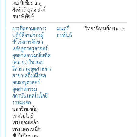
ภณ;วิเชียร เกตุ
สิงห์;นำยุทธ สงค์
ธนาพิทักษ์
การติดตามผลการ
มนตรี
วิทยานิพนธ์/Thesis
ปฏิบัติงานของผู้
กรพันธ์
สำเร็จการศึกษา
หลักสูตรครุศาสตร์
อุตสาหกรรมบัณฑิต
(ค.อ.บ.) วิชาเอก
วิศวกรรมอุตสาหการ
สาขาเครื่องมือกล
คณะครุศาสตร์
อุตสาหกรรม
สถาบันเทคโนโลยี
ราชมงคล
มหาวิทยาลัย
เทคโนโลยี
พระจอมเกล้า
พระนครเหนือ
วิเชียร เกตุ