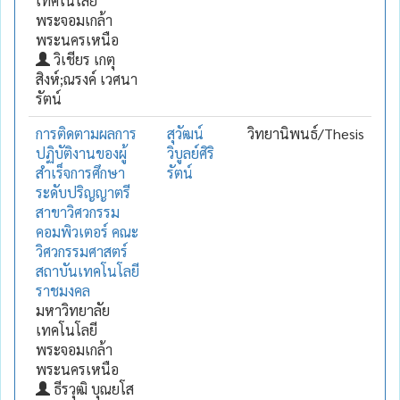
เทคโนโลยี
พระจอมเกล้า
พระนครเหนือ
วิเชียร เกตุ
สิงห์;ณรงค์ เวศนา
รัตน์
การติดตามผลการ
สุวัฒน์
วิทยานิพนธ์/Thesis
ปฏิบัติงานของผู้
วิบูลย์ศิริ
สำเร็จการศึกษา
รัตน์
ระดับปริญญาตรี
สาขาวิศวกรรม
คอมพิวเตอร์ คณะ
วิศวกรรมศาสตร์
สถาบันเทคโนโลยี
ราชมงคล
มหาวิทยาลัย
เทคโนโลยี
พระจอมเกล้า
พระนครเหนือ
ธีรวุฒิ บุณยโส