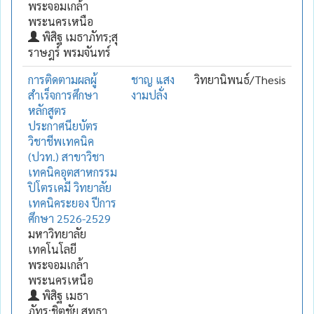
พระจอมเกล้า
พระนครเหนือ
พิสิฐ เมธาภัทร;สุ
ราษฎร์ พรมจันทร์
การติดตามผลผู้
ชาญ แสง
วิทยานิพนธ์/Thesis
สำเร็จการศึกษา
งามปลั่ง
หลักสูตร
ประกาศนียบัตร
วิชาชีพเทคนิค
(ปวท.) สาขาวิชา
เทคนิคอุตสาหกรรม
ปิโตรเคมี วิทยาลัย
เทคนิคระยอง ปีการ
ศึกษา 2526-2529
มหาวิทยาลัย
เทคโนโลยี
พระจอมเกล้า
พระนครเหนือ
พิสิฐ เมธา
ภัทร;ชิตชัย สุทธา