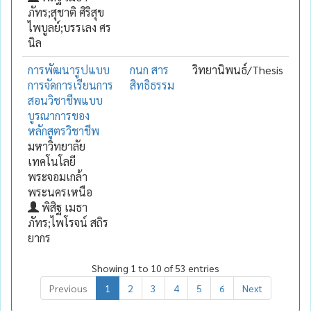
ภัทร;สุชาติ ศิริสุข
ไพบูลย์;บรรเลง ศร
นิล
การพัฒนารูปแบบ
กนก สาร
วิทยานิพนธ์/Thesis
การจัดการเรียนการ
สิทธิธรรม
สอนวิชาชีพแบบ
บูรณาการของ
หลักสูตรวิชาชีพ
มหาวิทยาลัย
เทคโนโลยี
พระจอมเกล้า
พระนครเหนือ
พิสิฐ เมธา
ภัทร;ไพโรจน์ สถิร
ยากร
Showing 1 to 10 of 53 entries
Previous
1
2
3
4
5
6
Next