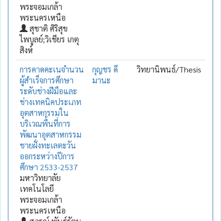
พระจอมเกล้า
พระนครเหนือ
สุชาติ ศิริสุข
ไพบูลย์;วิเชียร เกตุ
สิงห์
การคาดคะเนจำนวน
กุญชร ดี
วิทยานิพนธ์/Thesis
ผู้สำเร็จการศึกษา
มานะ
ระดับช่างฝีมือและ
ช่างเทคนิคประเภท
อุตสาหกรรมใน
บริเวณพื้นที่การ
พัฒนาอุตสาหกรรม
ชายฝั่งทะเลตะวัน
ออกระหว่างปีการ
ศึกษา 2533-2537
มหาวิทยาลัย
เทคโนโลยี
พระจอมเกล้า
พระนครเหนือ