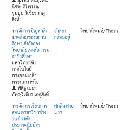
สุภรณ์ พันธุ์รัตน
อิสระ;ศิริพรรณ
ชุมนุม;วิเชียร เกตุ
สิงห์
การจัดการปัญหาสิ่ง
จำลอง
วิทยานิพนธ์/Thesis
แวดล้อมของสถาน
กล่อมอยู่
ศึกษา สังกัดกอง
วิทยาลัยเทคนิค กรม
อาชีวศึกษา
มหาวิทยาลัย
เทคโนโลยี
พระจอมเกล้า
พระนครเหนือ
พิสิฐ เมธา
ภัทร;วิเชียร เกตุสิงห์
การจัดการเรียนการ
สมคิด สาย
วิทยานิพนธ์/Thesis
สอน สาขาวิชาช่าง
แวว
ยนต์ ระดับ
ประกาศนียบัตร