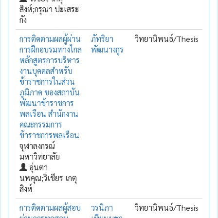
สิงห์;กรุณา ปะเสระ
กัง
การติดตามผลผู้ผ่าน
ภัทริยา
วิทยานิพนธ์/Thesis
การฝึกอบรมทางไกล
พัฒนางกูร
หลักสูตรการบริหาร
งานบุคคลสำหรับ
ข้าราชการในส่วน
ภูมิภาค ของสถาบัน
พัฒนาข้าราชการ
พลเรือน สำนักงาน
คณะกรรมการ
ข้าราชการพลเรือน
จุฬาลงกรณ์
มหาวิทยาลัย
อุ่นตา
นพคุณ;วิเชียร เกตุ
สิงห์
การติดตามผลผู้สอบ
วรนิภา
วิทยานิพนธ์/Thesis