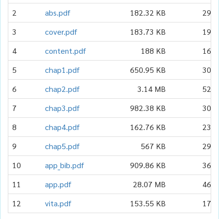
2
abs.pdf
182.32 KB
291
3
cover.pdf
183.73 KB
196
4
content.pdf
188 KB
163
5
chap1.pdf
650.95 KB
309
6
chap2.pdf
3.14 MB
522
7
chap3.pdf
982.38 KB
302
8
chap4.pdf
162.76 KB
238
9
chap5.pdf
567 KB
292
10
app_bib.pdf
909.86 KB
363
11
app.pdf
28.07 MB
460
12
vita.pdf
153.55 KB
170