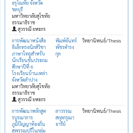
อรุโณทัย จังหวัด
ชลบุรี
มหาวิทยาลัยสุโขทัย
ธรรมาธิราช
สุวรรณี ยหะกร
การพัฒนาหนังสือ
พิมพ์จันทร์
วิทยานิพนธ์/Thesis
อิเล็กทรอนิกส์วิชา
พัชรดำรง
ภาษาไทยสำหรับ
กุล
นักเรียนชั้นประถม
ศึกษาปีที่ 6
โรงเรียนบ้านเหล่า
จังหวัดลำปาง
มหาวิทยาลัยสุโขทัย
ธรรมาธิราช
สุวรรณี ยหะกร
การพัฒนาหลักสูต
ลาวรรณ
วิทยานิพนธ์/Thesis
รบูรณาการ
สกุลกรุณา
ภูมิปัญญาท้องถิ่น
อารีย์
สุพรรณบุรีในกลุ่ม