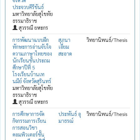
จังหวัด
ประจวบคีรีขันธ์
มหาวิทยาลัยสุโขทัย
ธรรมาธิราช
สุวรรณี ยหะกร
การพัฒนาแบบฝึก
สุภนา
วิทยานิพนธ์/Thesis
ทักษะการอ่านจับใจ
เอี่ยม
ความภาษาไทยของ
สะอาด
นักเรียนชั้นประถม
ศึกษาปีที่ 5
โรงเรียนบ้านเท
นมีย์ จังหวัดสุรินทร์
มหาวิทยาลัยสุโขทัย
ธรรมาธิราช
สุวรรณี ยหะกร
การศึกษาการจัด
ประพันธ์ อุ
วิทยานิพนธ์/Thesis
กิจกรรมการเรียน
มาธรณ์
การสอนวิชา
คอมพิวเตอร์ชั้น