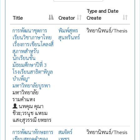
Type and Date
Title
Creator
Create
การพัฒนาชุดการ
พิมพ์สุพร
วิทยานิพนธ์/Thesis
เรียนวิชาภาษาไทย
สุนทรินทร์
เรื่องการเขียนโคลงสี่
สุภาพสำหรับ
นักเรียนชั้น
มัธยมศึกษาปีที่ 3
โรงเรียนสาธิต"พิบูล
บำเพ็ญ"
มหาวิทยาลัยบูรพา
มหาวิทยาลัย
รามคำแหง
นพคุณ คุณา
ชีวะ;วรนุช แหยม
แสง;สุวรรณี ยหะกร
การพัฒนาทักษะการ
สมจิตร์
วิทยานิพนธ์/Thesis
เขียนสะกดคำของ
เพชร