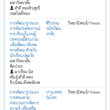
มหาวิทยาลัย
สำลี ทองธิว;สุกรี
รอดโพธิ์ทอง
การพัฒนารูปแบบ
ศิริวรรณ
วิทยานิพนธ์/Thesis
การจัดประสบการณ์
วณิชวัฒน
การเรียนรู้แบบผู้
วรชัย
ปกครองมีส่วนร่วม
เพื่อพัฒนาทักษะ
ทางสังคม สำหรับ
นักเรียนปฐมวัย
มหาวิทยาลัย
ศิลปากร
มาเรียม นิล
พันธุ์;สำลี ทอง
ธิว;นิคม ตังคะพิภพ
การพัฒนารูปแบบ
ปานเพชร
วิทยานิพนธ์/Thesis
การสอนตาม
ร่มไทร
กระบวนการจัดการ
ความรู้ เพื่อเสริม