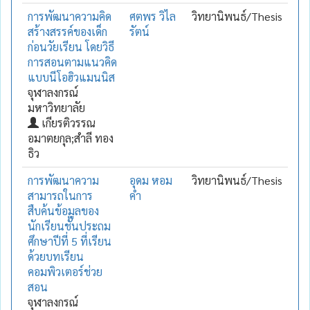
การพัฒนาความคิด
ศตพร วิไล
วิทยานิพนธ์/Thesis
สร้างสรรค์ของเด็ก
รัตน์
ก่อนวัยเรียน โดยวิธี
การสอนตามแนวคิด
แบบนีโอฮิวแมนนิส
จุฬาลงกรณ์
มหาวิทยาลัย
เกียรติวรรณ
อมาตยกุล;สำลี ทอง
ธิว
การพัฒนาความ
อุดม หอม
วิทยานิพนธ์/Thesis
สามารถในการ
คำ
สืบค้นข้อมูลของ
นักเรียนชั้นประถม
ศึกษาปีที่ 5 ที่เรียน
ด้วยบทเรียน
คอมพิวเตอร์ช่วย
สอน
จุฬาลงกรณ์