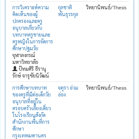
การวิเคราะห์ความ
กุลชาติ
วิทยานิพนธ์/Thesis
คิดเห็นของผู้
พันธุวรกุล
ปกครองและครู
อนุบาลเกี่ยวกับ
บทบาทครูชายและ
ครูหญิงในการจัดการ
ศึกษาปฐมวัย
จุฬาลงกรณ์
มหาวิทยาลัย
ปัทมศิริ ธีรานุ
รักษ์ จารุชัยนิวัฒน์
การศึกษาบทบาท
จตุรา อ่วม
วิทยานิพนธ์/Thesis
ของครูที่มีต่อเด็กวัย
อ่อง
อนุบาลที่อยู่ใน
ครอบครัวเลี้ยงเดี่ยว
ในโรงเรียนสังกัด
สำนักงานพื้นที่การ
ศึกษา
กรุงเทพมหานคร