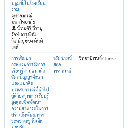
ปฐมวัยในโรงเรียน
รวม
จุฬาลงกรณ์
มหาวิทยาลัย
ปัทมศิริ ธีรานุ
รักษ์ จารุชัยนิ
วัฒน์;บุษบง ตันติ
วงศ์
การพัฒนา
จริยาภรณ์
วิทยานิพนธ์/Thesis
กระบวนการจัดการ
สกุล
เรียนรู้ตามแนวคิด
พราหมณ์
จิตตปัญญาศึกษา
และแนวคิด
ประสบการณ์ที่นำไป
สู่ศักยภาพการเรียนรู้
สูงสุดเพื่อพัฒนา
ความสามารถในการ
สร้างสัมพันธภาพ
ระหว่างครูกับเด็ก
ปฐมวัย