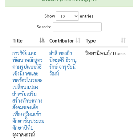
Show
entries
Search:
Title
Contributor
Type
การวิจัยและ
สำลี ทองธิว
วิทยานิพนธ์/Thesis
พัฒนาหลักสูตร
ปัทมศิริ ธีรานุ
ตามรูปแบบวิธี
รักษ์ จารุชัยนิ
เชิงนิเวศและ
วัฒน์
พลวัตรในระยะ
เปลี่ยนแปลง
สำหรับเสริม
สร้างทักษะทาง
สังคมของเด็ก
เพื่อเตรียมเข้า
ศึกษาชั้นประถม
ศึกษาปีที่1
จุฬาลงกรณ์