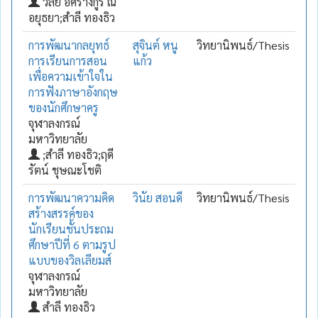
วลัย อิศรางกูร ณ
อยุธยา;สำลี ทองธิว
การพัฒนากลยุทธ์
สุจินต์ หนู
วิทยานิพนธ์/Thesis
การเรียนการสอน
แก้ว
เพื่อความเข้าใจใน
การฟังภาษาอังกฤษ
ของนักศึกษาครู
จุฬาลงกรณ์
มหาวิทยาลัย
;สำลี ทองธิว;ฤดี
รัตน์ ชุษณะโชติ
การพัฒนาความคิด
วินัย สอนดี
วิทยานิพนธ์/Thesis
สร้างสรรค์ของ
นักเรียนชั้นประถม
ศึกษาปีที่ 6 ตามรูป
แบบของวิลเลียมส์
จุฬาลงกรณ์
มหาวิทยาลัย
สำลี ทองธิว