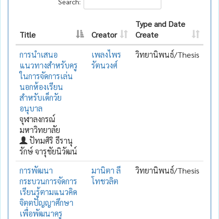
Search:
Type and Date
Title
Creator
Create
การนำเสนอ
เพลงไพร
วิทยานิพนธ์/Thesis
แนวทางสำหรับครู
รัตนวงศ์
ในการจัดการเล่น
นอกห้องเรียน
สำหรับเด็กวัย
อนุบาล
จุฬาลงกรณ์
มหาวิทยาลัย
ปัทมศิริ ธีรานุ
รักษ์ จารุชัยนิวัฒน์
การพัฒนา
มานิตา ลี
วิทยานิพนธ์/Thesis
กระบวนการจัดการ
โทชวลิต
เรียนรู้ตามแนวคิด
จิตตปัญญาศึกษา
เพื่อพัฒนาครู