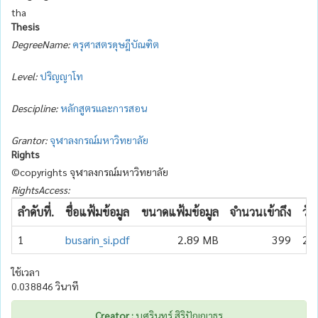
tha
Thesis
DegreeName:
ครุศาสตรดุษฎีบัณฑิต
Level:
ปริญญาโท
Descipline:
หลักสูตรและการสอน
Grantor:
จุฬาลงกรณ์มหาวิทยาลัย
Rights
©copyrights จุฬาลงกรณ์มหาวิทยาลัย
RightsAccess:
ลำดับที่.
ชื่อแฟ้มข้อมูล
ขนาดแฟ้มข้อมูล
จำนวนเข้าถึง
วัน
1
busarin_si.pdf
2.89 MB
399
20
ใช้เวลา
0.038846 วินาที
Creator :
บุศรินทร์ สิริปัญญาธร