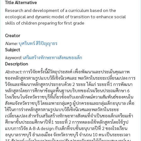
Title Alternative
Research and development of a curriculum based on the
ecological and dynamic model of transition to enhance social
skills of children preparing for first grade
Creator
Name:
บุศรินทร์ สิริปัญญาธร
Subject
keyword:
เสริมสร้างทักษะทางสังคมของเด็ก
Description
Abstract:
การวิจัยครั้งนี้มีวัตถุประสงค์ เพื่อพัฒนาและประเมินคุณภาพ
ของหลักสูตรตามรูปแบบวิธีเชิงนิเวศและ พลวัตรในระยะเปลี่ยนแปลง การ
วิจัยและพัฒนาหลักสูตรประกอบด้วย 2 ระยะ ได้แก่ ระยะที่1 การพัฒนา
หลักสูตรโดยการศึกษาข้อมูลพื้นฐานบริบทของโรงเรียนประถมศึกษา 6
โรงเรียน ในจังหวัดราชบุรีที่เกี่ยวข้องกับเอกลักษณ์ความสัมพันธ์ของคนใน
สังคมจังหวัดราชบุรี โดยเฉพาะกลุ่มครู ผู้ปกครองและกลุ่มเด็กอนุบาล เพื่อ
ใช้ในการร่างหลักสูตรตามรูปแบบวิธีเชิงนิเวศและพลวัตรในระยะ
เปลี่ยนแปลง สำหรับเสริมสร้างทักษะทางสังคมที่จำเป็นของเด็กเตรียมเข้า
ศึกษาชั้นประถมศึกษาปีที่1 ระยะที่ 2 การทดลองใช้หลักสูตรโดยใช้รูป
แบบการวิจัย A-B-A design กับเด็กที่จบชั้นอนุบาลปีที่ 2 ของโรงเรียน
อนุบาลราชบุรี อำเภอเมือง จังหวัดราชบุรี จำนวน 10 คน เป็นระยะเวลา
15 สัปดาห์ แล้วนำมาประเมินผลปรับปรุงหลักสูตรให้มีความสมบูรณ์บน