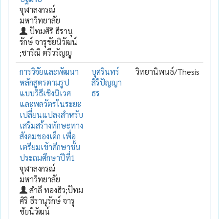
จุฬาลงกรณ์
มหาวิทยาลัย
ปัทมศิริ ธีรานุ
รักษ์ จารุชัยนิวัฒน์
;ชาริณี ตรีวรัญญู
การวิจัยและพัฒนา
บุศรินทร์
วิทยานิพนธ์/Thesis
หลักสูตรตามรูป
สิริปัญญา
แบบวิธีเชิงนิเวศ
ธร
และพลวัตรในระยะ
เปลี่ยนแปลงสำหรับ
เสริมสร้างทักษะทาง
สังคมของเด็ก เพื่อ
เตรียมเข้าศึกษาชั้น
ประถมศึกษาปีที่1
จุฬาลงกรณ์
มหาวิทยาลัย
สำลี ทองธิว;ปัทม
ศิริ ธีรานุรักษ์ จารุ
ชัยนิวัฒน์