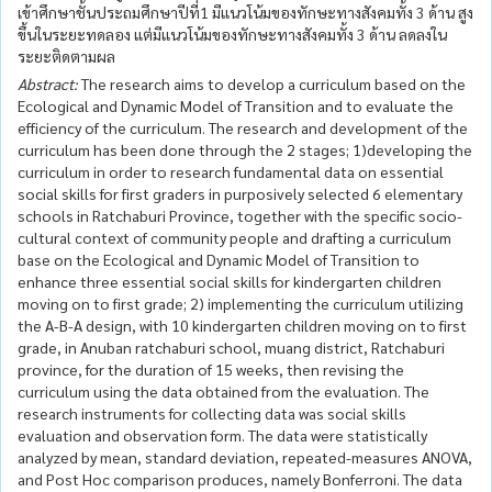
เข้าศึกษาชั้นประถมศึกษาปีที่1 มีแนวโน้มของทักษะทางสังคมทั้ง 3 ด้าน สูง
ขึ้นในระยะทดลอง แต่มีแนวโน้มของทักษะทางสังคมทั้ง 3 ด้าน ลดลงใน
ระยะติดตามผล
Abstract:
The research aims to develop a curriculum based on the
Ecological and Dynamic Model of Transition and to evaluate the
efficiency of the curriculum. The research and development of the
curriculum has been done through the 2 stages; 1)developing the
curriculum in order to research fundamental data on essential
social skills for first graders in purposively selected 6 elementary
schools in Ratchaburi Province, together with the specific socio-
cultural context of community people and drafting a curriculum
base on the Ecological and Dynamic Model of Transition to
enhance three essential social skills for kindergarten children
moving on to first grade; 2) implementing the curriculum utilizing
the A-B-A design, with 10 kindergarten children moving on to first
grade, in Anuban ratchaburi school, muang district, Ratchaburi
province, for the duration of 15 weeks, then revising the
curriculum using the data obtained from the evaluation. The
research instruments for collecting data was social skills
evaluation and observation form. The data were statistically
analyzed by mean, standard deviation, repeated-measures ANOVA,
and Post Hoc comparison produces, namely Bonferroni. The data