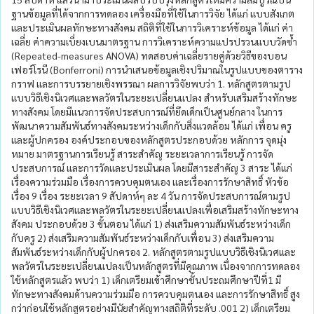
ฐานข้อมูลที่ได้จากการทดลอง เครื่องมือที่ใช้ในการวิจัย ได้แก่ แบบสังเกต
และประเมินผลทักษะทางสังคม สถิติที่ใช้ในการวิเคราะห์ข้อมูล ได้แก่ ค่า
เฉลี่ย ค่าความเบี่ยงเบนมาตรฐาน การวิเคราะห์ความแปรปรวนแบบวัดซ้ำ
(Repeated-measures ANOVA) ทดสอบค่าเฉลี่ยรายคู่ด้วยวิธีของบอน
เฟอร์โรนี (Bonferroni) การนำเสนอข้อมูลเชิงปริมาณในรูปแบบของตาราง
กราฟ และการบรรยายเชิงพรรณา ผลการวิจัยพบว่า 1. หลักสูตรตามรูป
แบบวิธีเชิงนิเวศและพลวัตรในระยะเปลี่ยนแปลง สำหรับเสริมสร้างทักษะ
ทางสังคม โดยมีแนวการจัดประสบการณ์ที่ยึดเด็กเป็นศูนย์กลาง ในการ
พัฒนาความสัมพันธ์ทางสังคมระหว่างเด็กกับสิ่งแวดล้อม ได้แก่ เพื่อน ครู
และผู้ปกครอง องค์ประกอบของหลักสูตรประกอบด้วย หลักการ จุดมุ่ง
หมาย มาตรฐานการเรียนรู้ สาระสำคัญ ระยะเวลาการเรียนรู้ การจัด
ประสบการณ์ และการวัดและประเมินผล โดยมีสาระสำคัญ 3 สาระ ได้แก่
เรื่องความร่วมมือ เรื่องการควบคุมตนเอง และเรื่องการรักษาสิทธิ์ หัวข้อ
เรื่อง 9 เรื่อง ระยะเวลา 9 สัปดาห์ๆ ละ 4 วัน การจัดประสบการณ์ตามรูป
แบบวิธีเชิงนิเวศและพลวัตรในระยะเปลี่ยนแปลงเพื่อเสริมสร้างทักษะทาง
สังคม ประกอบด้วย 3 ขั้นตอน ได้แก่ 1) ส่งเสริมความสัมพันธ์ระหว่างเด็ก
กับครู 2) ส่งเสริมความสัมพันธ์ระหว่างเด็กกับเพื่อน 3) ส่งเสริมความ
สัมพันธ์ระหว่างเด็กกับผู้ปกครอง 2. หลักสูตรตามรูปแบบวิธีเชิงนิเวศและ
พลวัตรในระยะเปลี่ยนแปลงเป็นหลักสูตรที่มีคุณภาพ เนื่องจากการทดลอง
ใช้หลักสูตรแล้ว พบว่า 1) เด็กเตรียมเข้าศึกษาชั้นประถมศึกษาปีที่1 มี
ทักษะทางสังคมด้านความร่วมมือ การควบคุมตนเอง และการรักษาสิทธิ์ สูง
กว่าก่อนใช้หลักสูตรอย่างมีนัยสำคัญทางสถิติที่ระดับ .001 2) เด็กเตรียม