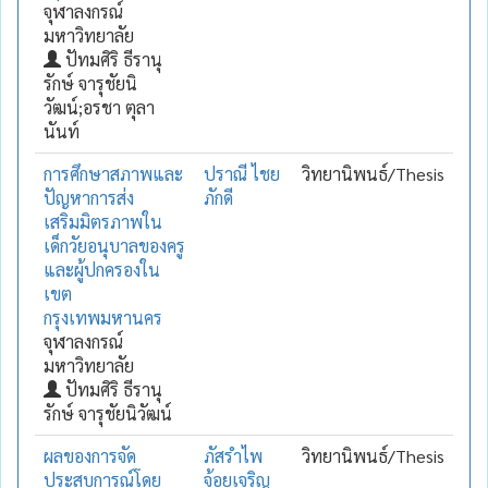
จุฬาลงกรณ์
มหาวิทยาลัย
ปัทมศิริ ธีรานุ
รักษ์ จารุชัยนิ
วัฒน์;อรชา ตุลา
นันท์
การศึกษาสภาพและ
ปราณี ไชย
วิทยานิพนธ์/Thesis
ปัญหาการส่ง
ภักดี
เสริมมิตรภาพใน
เด็กวัยอนุบาลของครู
และผู้ปกครองใน
เขต
กรุงเทพมหานคร
จุฬาลงกรณ์
มหาวิทยาลัย
ปัทมศิริ ธีรานุ
รักษ์ จารุชัยนิวัฒน์
ผลของการจัด
ภัสรำไพ
วิทยานิพนธ์/Thesis
ประสบการณ์โดย
จ้อยเจริญ