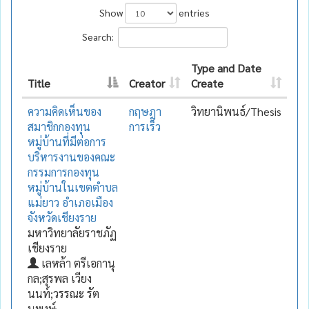
Show
entries
Search:
Type and Date
Title
Creator
Create
ความคิดเห็นของ
กฤษฎา
วิทยานิพนธ์/Thesis
สมาชิกกองทุน
การเร็ว
หมู่บ้านที่มีต่อการ
บริหารงานของคณะ
กรรมการกองทุน
หมู่บ้านในเขตตำบล
แม่ยาว อำเภอเมือง
จังหวัดเชียงราย
มหาวิทยาลัยราชภัฏ
เชียงราย
เลหล้า ตรีเอกานุ
กล;สุรพล เวียง
นนท์;วรรณะ รัต
นพงษ์