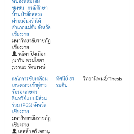
หนองหล่มโดย
ชุมชน : กรณีศึกษา
บ้านป่าสักหลวง
ตำบลจันจว้าใต้
อำเภอแม่จัน จังหวัด
เชียงราย
มหาวิทยาลัยราชภัฏ
เชียงราย
รณิดา ปิงเมือง
;นาวิน พรมใจสา
;วรรณะ รัตนพงษ์
กลไกการขับเคลื่อน
ทัศนีย์ ธร
วิทยานิพนธ์/Thesis
เกษตรกรเข้าสู่การ
รมติน
รับรองเกษตร
อินทรีย์แบบมีส่วน
ร่วม (PGS) จังหวัด
เชียงราย
มหาวิทยาลัยราชภัฏ
เชียงราย
เลหล้า ตรีเอกานุ