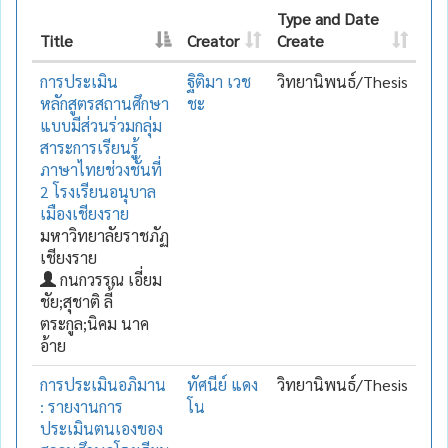
Type and Date
Title
Creator
Create
การประเมิน
ฐิติมา เวช
วิทยานิพนธ์/Thesis
หลักสูตรสถานศึกษา
ชะ
แบบมีส่วนร่วมกลุ่ม
สาระการเรียนรู้
ภาษาไทยช่วงชั้นที่
2 โรงเรียนอนุบาล
เมืองเชียงราย
มหาวิทยาลัยราชภัฏ
เชียงราย
กนกวรรณ เอี่ยม
ชัย;สุชาติ ลี้
ตระกูล;นิคม นาค
อ้าย
การประเมินอภิมาน
ทัศนีย์ แดง
วิทยานิพนธ์/Thesis
: รายงานการ
โน
ประเมินตนเองของ