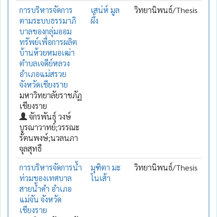
การบริหารจัดการ
เสน่ห์ มูล
วิทยานิพนธ์/Thesis
ตามระบบธรรมาภิ
ผึ้ง
บาลของกลุ่มออม
ทรัพย์เพื่อการผลิต
บ้านห้วยหมอเฒ่า
ตำบลเจดีย์หลวง
อำเภอแม่สรวย
จังหวัดเชียงราย
มหาวิทยาลัยราชภัฏ
เชียงราย
จักรพันธุ์ วงษ์
บูรณาวาทย์;วรรณะ
รัตนพงษ์;นวลนภา
จุลสุทธื
การบริหารจัดการน้ำ
มุฑิตา มะ
วิทยานิพนธ์/Thesis
ท่วมของเทศบาล
โนเส้า
สายน้ำคำ อำเภอ
แม่จัน จังหวัด
เชียงราย