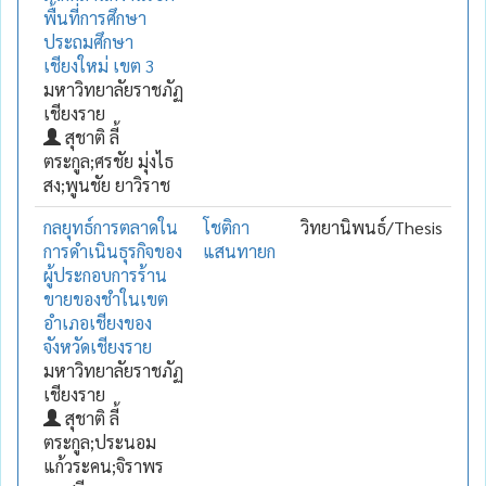
พื้นที่การศึกษา
ประถมศึกษา
เชียงใหม่ เขต 3
มหาวิทยาลัยราชภัฏ
เชียงราย
สุชาติ ลี้
ตระกูล;ศรชัย มุ่งไธ
สง;พูนชัย ยาวิราช
กลยุทธ์การตลาดใน
โชติกา
วิทยานิพนธ์/Thesis
การดำเนินธุรกิจของ
แสนทายก
ผู้ประกอบการร้าน
ขายของชำในเขต
อำเภอเชียงของ
จังหวัดเชียงราย
มหาวิทยาลัยราชภัฏ
เชียงราย
สุชาติ ลี้
ตระกูล;ประนอม
แก้วระคน;จิราพร