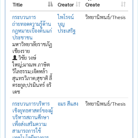
Title
Creator
Create
กระบวนการ
ไพโรจน์
วิทยานิพนธ์/Thesis
ถ่ายทอดความรู้ด้าน
บุญ
กฎหมายเบื้องต้นแก่
ประเสริฐ
ประชาชน
มหาวิทยาลัยราชภัฏ
เชียงราย
วิชัย วงษ์
ใหญ่;มาณพ ภาษิต
วิไลธรรม;เจิดหล้า
สุนทรวิภาต;สุชาติ ลี้
ตระกูล;ปรมินทร์ อริ
เดช
กระบวนการบริหาร
อมร สีแสง
วิทยานิพนธ์/Thesis
เชิงยุทธศาสตร์ของผู้
บริหารสถานศึกษา
เพื่อส่งเสริมความ
สามารถการใช้
เทคโนโลยีทางการ