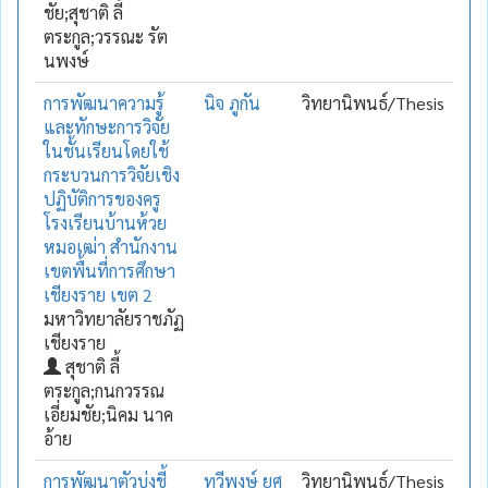
ชัย;สุชาติ ลี้
ตระกูล;วรรณะ รัต
นพงษ์
การพัฒนาความรู้
นิจ ภูกัน
วิทยานิพนธ์/Thesis
และทักษะการวิจัย
ในชั้นเรียนโดยใช้
กระบวนการวิจัยเชิง
ปฏิบัติการของครู
โรงเรียนบ้านห้วย
หมอเฒ่า สำนักงาน
เขตพื้นที่การศึกษา
เชียงราย เขต 2
มหาวิทยาลัยราชภัฏ
เชียงราย
สุชาติ ลี้
ตระกูล;กนกวรรณ
เอี่ยมชัย;นิคม นาค
อ้าย
การพัฒนาตัวบ่งชี้
ทวีพงษ์ ยศ
วิทยานิพนธ์/Thesis