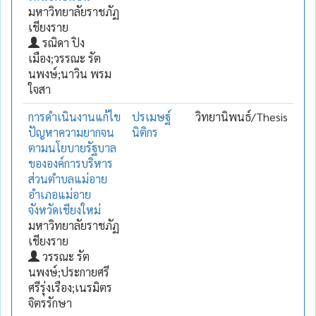
มหาวิทยาลัยราชภัฏ
เชียงราย
รณิดา ปิง
เมือง;วรรณะ รัต
นพงษ์;นาวิน พรม
ใจสา
การดำเนินงานแก้ไข
ปรเมษฐ์
วิทยานิพนธ์/Thesis
ปัญหาความยากจน
นิติกร
ตามนโยบายรัฐบาล
ขององค์การบริหาร
ส่วนตำบลแม่อาย
อำเภอแม่อาย
จังหวัดเชียงใหม่
มหาวิทยาลัยราชภัฏ
เชียงราย
วรรณะ รัต
นพงษ์;ประกายศรี
ศรีรุ่งเรือง;เนรมิตร
จิตรรักษา