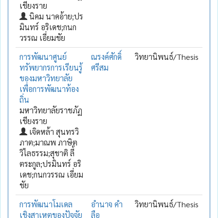
เชียงราย
นิคม นาคอ้าย;ปร
มินทร์ อริเดช;กนก
วรรณ เอี่ยมชัย
การพัฒนาศูนย์
ณรงค์ศักดิ์
วิทยานิพนธ์/Thesis
ทรัพยากรการเรียนรู้
ศรีสม
ของมหาวิทยาลัย
เพื่อการพัฒนาท้อง
ถิ่น
มหาวิทยาลัยราชภัฏ
เชียงราย
เจิดหล้า สุนทรวิ
ภาต;มาณพ ภาษิต
วิไลธรรม;สุชาติ ลี้
ตระกูล;ปรมินทร์ อริ
เดช;กนกวรรณ เอี่ยม
ชัย
การพัฒนาโมเดล
อำนาจ คำ
วิทยานิพนธ์/Thesis
เชิงสาเหตุของปัจจัย
ลือ