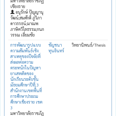
มหาวิทยาลัยราชภัฏ
เชียงราย
อนุรักษ์ ปัญญานุ
วัฒน์;สมศักดิ์ ภู่วิภา
ดาวรรธน์;มาณพ
ภาษิตวิไลธรรม;กนก
วรรณ เอี่ยมชัย
การพัฒนารูปแบบ
ชัญชนา
วิทยานิพนธ์/Thesis
ความสัมพันธ์เชิง
ทุนอินทร์
สาเหตุของปัจจัยที่
ส่งผลต่อความ
ตระหนักในปัญหา
ยาเสพติดของ
นักเรียนระดับชั้น
มัธยมศึกษาปีที่ 3
สำนักงานเขตพื้นที่
การศึกษาประถม
ศึกษาเชียงราย เขต
3
มหาวิทยาลัยราชภัฏ