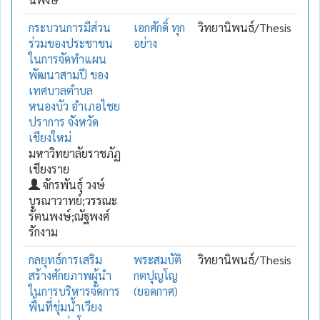
กระบวนการมีส่วน
เอกศักดิ์ ทุก
วิทยานิพนธ์/Thesis
ร่วมของประชาชน
อย่าง
ในการจัดทำแผน
พัฒนาสามปี ของ
เทศบาลตำบล
หนองบัว อำเภอไชย
ปราการ จังหวัด
เชียงใหม่
มหาวิทยาลัยราชภัฏ
เชียงราย
จักรพันธุ์ วงษ์
บูรณาวาทย์;วรรณะ
รัตนพงษ์;ณัฐพงศ์
รักงาม
กลยุทธ์การเสริม
พระสมบัติ
วิทยานิพนธ์/Thesis
สร้างศักยภาพผู้นำ
กตปุญโญ
ในการบริหารจัดการ
(ยอดกาศ)
พื้นที่ชุ่มน้ำเวียง