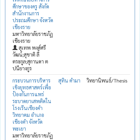
ศึกษาของครู สังกัด
สำนักงานการ
ประถมศึกษา จังหวัด
เชียงราย
มหาวิทยาลัยราชภัฏ
เชียงราย
สุเทพ พงศ์ศรี
วัฒน์;สุชาติ ลี้
ตระกูล;สุกานดา ต
ปนียางกูร
กระบวนการบริหาร
สุทิน คำมา
วิทยานิพนธ์/Thesis
เชิงยุทธศาสตร์เพื่อ
ป้องกันการแพร่
ระบาดยาเสพติดใน
โรงเรีนเชียงคำ
วิทยาคม อำเภอ
เชียงคำ จังหวัด
พะเยา
มหาวิทยาลัยราชภัฏ