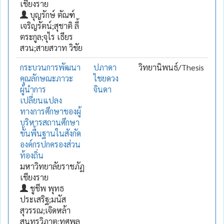
เชียงราย
บุญรักษ์ ตัณฑ์
เจริญรัตน์;สุชาติ ลี้
ตระกูล;จุไร เธียร
สวน;สายสวาท วิชัย
กระบวนการพัฒนา
ปภาดา
วิทยานิพนธ์/Thesis
คุณลักษณะภาวะ
ไชยดวง
ผู้นำการ
จินดา
เปลี่ยนแปลง
ทางการศึกษาของผู้
บริหารสถานศึกษา
ขั้นพื้นฐานในสังกัด
องค์กรปกครองส่วน
ท้องถิ่น
มหาวิทยาลัยราชภัฏ
เชียงราย
ชูชีพ พุทธ
ประเสริฐ;มนัส
สุวรรณ;เจิดหล้า
สุนทรวิภาต;ทศพล