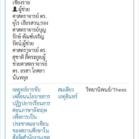
เชียงราย
ผู้ช่วย
ศาสตราจารย์ ดร.
จุไร เธียรสวน;รอง
ศาสตราจารย์บุญ
รักษ์ ตัณฑ์เจริญ
รัตน์;ผู้ช่วย
ศาสตราจารย์ ดร.
สุชาติ ลี้ตระกูล;ผู้
ช่วยศาสตราจารย์
ดร. อรสา โกศลา
นันทกุล
กลยุทธ์การขับ
สมเดียว
วิทยานิพนธ์/Thesis
เคลื่อนนโยบายการ
เกตุอินทร์
ปฏิรูปการเรียนการ
สอนภาษาอังกฤษ
เพื่อการเป็น
ประชาคมอาเซียน
ของสถานศึกษาใน
สังกัดสำนักงานเขต