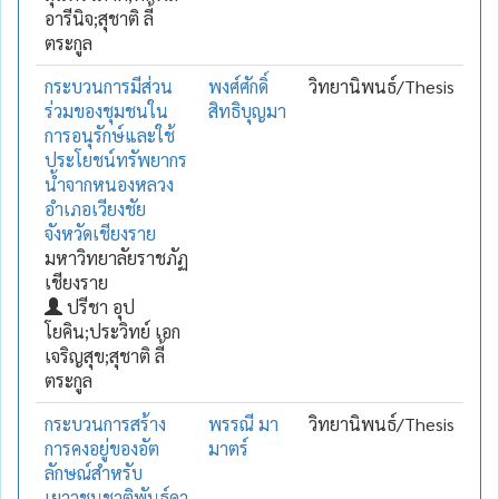
อารีนิจ;สุชาติ ลี้
ตระกูล
กระบวนการมีส่วน
พงศ์ศักดิ์
วิทยานิพนธ์/Thesis
ร่วมของชุมชนใน
สิทธิบุญมา
การอนุรักษ์และใช้
ประโยชน์ทรัพยากร
น้ำจากหนองหลวง
อำเภอเวียงชัย
จังหวัดเชียงราย
มหาวิทยาลัยราชภัฏ
เชียงราย
ปรีชา อุป
โยคิน;ประวิทย์ เอก
เจริญสุข;สุชาติ ลี้
ตระกูล
กระบวนการสร้าง
พรรณี มา
วิทยานิพนธ์/Thesis
การคงอยู่ของอัต
มาตร์
ลักษณ์สำหรับ
เยาวชนชาติพันธุ์ดา