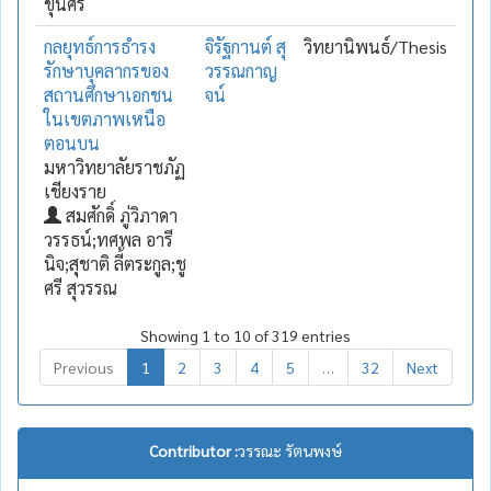
ขุนศรี
กลยุทธ์การธำรง
จิรัฐกานต์ สุ
วิทยานิพนธ์/Thesis
รักษาบุคลากรของ
วรรณกาญ
สถานศึกษาเอกชน
จน์
ในเขตภาพเหนือ
ตอนบน
มหาวิทยาลัยราชภัฏ
เชียงราย
สมศักดิ์ ภู่วิภาดา
วรรธน์;ทศพล อารี
นิจ;สุชาติ ลี้ตระกูล;ชู
ศรี สุวรรณ
Showing 1 to 10 of 319 entries
Previous
1
2
3
4
5
…
32
Next
Contributor :
วรรณะ รัตนพงษ์