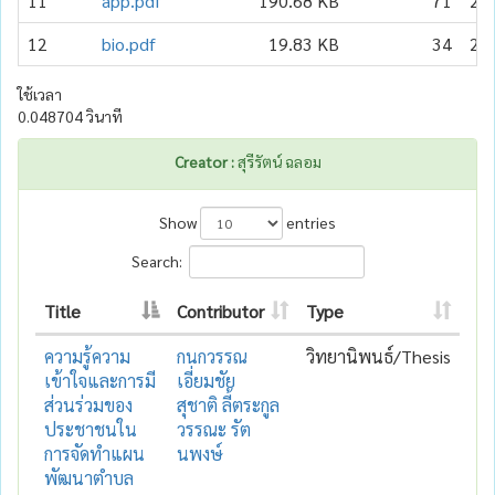
11
app.pdf
190.68 KB
71
20
12
bio.pdf
19.83 KB
34
20
ใช้เวลา
0.048704 วินาที
Creator :
สุรีรัตน์ ฉลอม
Show
entries
Search:
Title
Contributor
Type
ความรู้ความ
กนกวรรณ
วิทยานิพนธ์/Thesis
เข้าใจและการมี
เอี่ยมชัย
ส่วนร่วมของ
สุชาติ ลี้ตระกูล
ประชาชนใน
วรรณะ รัต
การจัดทำแผน
นพงษ์
พัฒนาตำบล