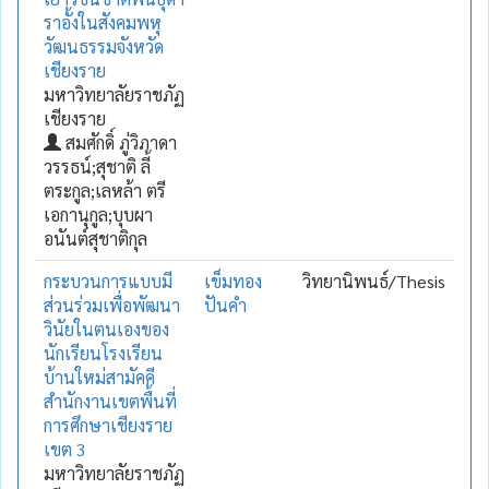
ราอั้งในสังคมพหุ
วัฒนธรรมจังหวัด
เชียงราย
มหาวิทยาลัยราชภัฏ
เชียงราย
สมศักดิ์ ภู่วิภาดา
วรรธน์;สุชาติ ลี้
ตระกูล;เลหล้า ตรี
เอกานุกูล;บุบผา
อนันต์สุชาติกุล
กระบวนการแบบมี
เข็มทอง
วิทยานิพนธ์/Thesis
ส่วนร่วมเพื่อพัฒนา
ปันคำ
วินัยในตนเองของ
นักเรียนโรงเรียน
บ้านใหม่สามัคคี
สำนักงานเขตพื้นที่
การศึกษาเชียงราย
เขต 3
มหาวิทยาลัยราชภัฏ