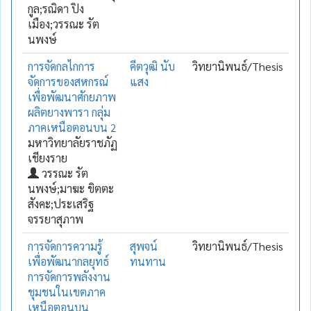
กูล;รณิดา ปิง
เมือง;วรรณะ รัต
นพงษ์
การจัดกลไกการ
คีตวุฒิ นับ
วิทยานิพนธ์/Thesis
จัดการของสหกรณ์
แสง
เพื่อพัฒนาศักยภาพ
ผลิตยางพารา กลุ่ม
ภาคเหนือตอนบน 2
มหาวิทยาลัยราชภัฏ
เชียงราย
วรรณะ รัต
นพงษ์;มาฆะ ขิตตะ
สังคะ;ประเสริฐ
จรรยาสุภาพ
การจัดการความรู้
สุพจน์
วิทยานิพนธ์/Thesis
เพื่อพัฒนากลยุทธ์
ทนทาน
การจัดการพลังงาน
ชุมชนในเขตภาค
เหนือตอนบน