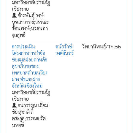
มหาวิทยาลัยราชภัฏ
เชียงราย
จักรพันธุ์ วงษ์
บูรณาวาทย์;วรรณะ
รัตนพงษ์;นวลนภา
จุลสุทธื
การประเมิน
ดนัยรักษ์
วิทยานิพนธ์/Thesis
โครงการการกำจัด
วงศ์จันทร์
ขยะมูลฝอยตาหลัก
สุขาภิบาลของ
เทศบาลตำบลเวียง
ฝาง อำเภอฝาง
จังหวัดเชียงใหม่
มหาวิทยาลัยราชภัฏ
เชียงราย
กนกวรรณ เอี่ยม
ชัย;สุชาติ ลี้
ตระกูล;วรรณะ รัต
นพงษ์