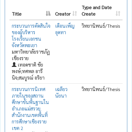
Type and Date
Title
Creator
Create
กระบวนการตัดสินใจ
เดือนเพ็ญ
วิทยานิพนธ์/Thesis
ของผู้บริหาร
อุดทา
โรงเรียนเอกชน
จังหวัดพะเยา
มหาวิทยาลัยราชภัฏ
เชียงราย
เทอดชาติ ชัย
พงษ์;ทศพล อารี
นิจ;สมบูรณ์ อริยา
กระบวนการนิเทศ
เฉลียว
วิทยานิพนธ์/Thesis
ภายในของสถาน
นัยนา
ศึกษาขั้นพื้นฐานใน
อำเภอแม่สรวย
สำนักงานเขตพื้นที่
การศึกษาเชียงราย
เขต 2