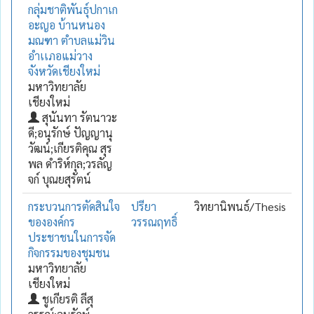
กลุ่มชาติพันธุ์ปกาเก
อะญอ บ้านหนอง
มณฑา ตำบลแม่วิน
อำเเภอแม่วาง
จังหวัดเชียงใหม่
มหาวิทยาลัย
เชียงใหม่
สุนันทา รัตนาวะ
ดี;อนุรักษ์ ปัญญานุ
วัฒน์;เกียรติคุณ สุร
พล ดำริห์กุล;วรลัญ
จก์ บุณยสุรัตน์
กระบวนการตัดสินใจ
ปรียา
วิทยานิพนธ์/Thesis
ขององค์กร
วรรณฤทธิ์
ประชาชนในการจัด
กิจกรรมของชุมชน
มหาวิทยาลัย
เชียงใหม่
ชูเกียรติ ลีสุ