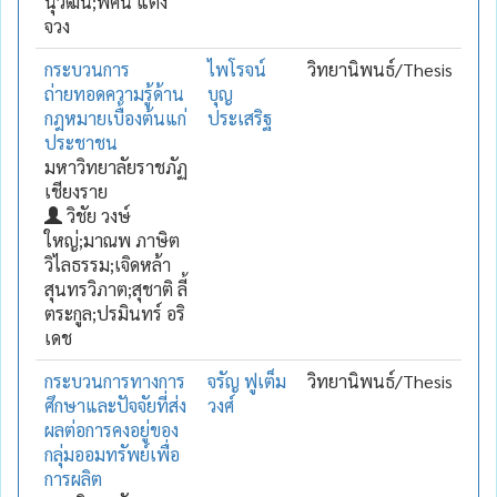
นุวัฒน์;พศิน แตง
จวง
กระบวนการ
ไพโรจน์
วิทยานิพนธ์/Thesis
ถ่ายทอดความรู้ด้าน
บุญ
กฎหมายเบื้องต้นแก่
ประเสริฐ
ประชาชน
มหาวิทยาลัยราชภัฏ
เชียงราย
วิชัย วงษ์
ใหญ่;มาณพ ภาษิต
วิไลธรรม;เจิดหล้า
สุนทรวิภาต;สุชาติ ลี้
ตระกูล;ปรมินทร์ อริ
เดช
กระบวนการทางการ
จรัญ ฟูเต็ม
วิทยานิพนธ์/Thesis
ศึกษาและปัจจัยที่ส่ง
วงศ์
ผลต่อการคงอยู่ของ
กลุ่มออมทรัพย์เพื่อ
การผลิต