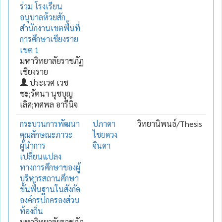
ร่วม โรงเรียน
อนุบาลห้วยสัก
สำนักงานเขตพื้นที่
การศึกษาเชียงราย
เขต 1
มหาวิทยาลัยราชภัฏ
เชียงราย
ประเวศ เวช
ชะ;รัตนา นุชบุญ
เลิศ;ทศพล อารีนิจ
กระบวนการพัฒนา
ปภาดา
วิทยานิพนธ์/Thesis
คุณลักษณะภาวะ
ไชยดวง
ผู้นำการ
จินดา
เปลี่ยนแปลง
ทางการศึกษาของผู้
บริหารสถานศึกษา
ขั้นพื้นฐานในสังกัด
องค์กรปกครองส่วน
ท้องถิ่น
มหาวิทยาลัยราชภัฏ