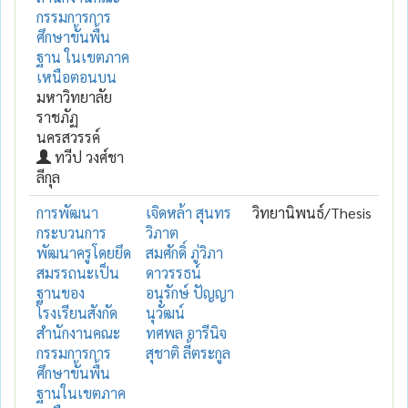
กรรมการการ
ศึกษาขั้นพื้น
ฐาน ในเขตภาค
เหนือตอนบน
มหาวิทยาลัย
ราชภัฏ
นครสวรรค์
ทวีป วงศ์ชา
ลีกุล
การพัฒนา
เจิดหล้า สุนทร
วิทยานิพนธ์/Thesis
กระบวนการ
วิภาต
พัฒนาครูโดยยึด
สมศักดิ์ ภู่วิภา
สมรรถนะเป็น
ดาวรรธน์
ฐานของ
อนุรักษ์ ปัญญา
โรงเรียนสังกัด
นุวัฒน์
สำนักงานคณะ
ทศพล อารีนิจ
กรรมการการ
สุชาติ ลี้ตระกูล
ศึกษาขั้นพื้น
ฐานในเขตภาค