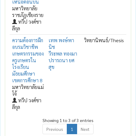
เหนือตอนบน
มหาวิทยาลัย
ราชภัฏเชียงราย
ทวีป วงศ์ชา
ลีกุล
ความต้องการฝึก
เทพ พงษ์พา
วิทยานิพนธ์/Thesis
อบรมวิชาชีพ
นิช
เกษตรกรรมของ
วีระพล ทองมา
ครูเกษตรใน
ปรารถนา ยศ
โรงเรียน
สุข
มัธยมศึกษา
เขตการศึกษา 8
มหาวิทยาลัยแม่
โจ้
ทวีป วงศ์ชา
ลีกุล
Showing 1 to 3 of 3 entries
Previous
1
Next