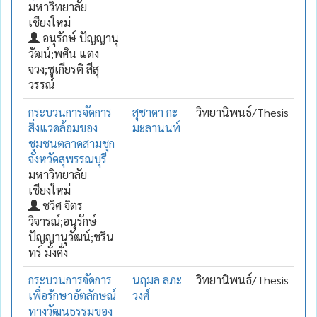
มหาวิทยาลัย
เชียงใหม่
อนุรักษ์ ปัญญานุ
วัฒน์;พศิน แตง
จวง;ชูเกียรติ สีสุ
วรรณ์
กระบวนการจัดการ
สุชาดา กะ
วิทยานิพนธ์/Thesis
สิ่งแวดล้อมของ
มะลานนท์
ชุมชนตลาดสามชุก
จังหวัดสุพรรณบุรี
มหาวิทยาลัย
เชียงใหม่
ชวิศ จิตร
วิจารณ์;อนุรักษ์
ปัญญานุวัฒน์;ชริน
ทร์ มั่งคั่ง
กระบวนการจัดการ
นฤมล ลภะ
วิทยานิพนธ์/Thesis
เพื่อรักษาอัตลักษณ์
วงศ์
ทางวัฒนธรรมของ