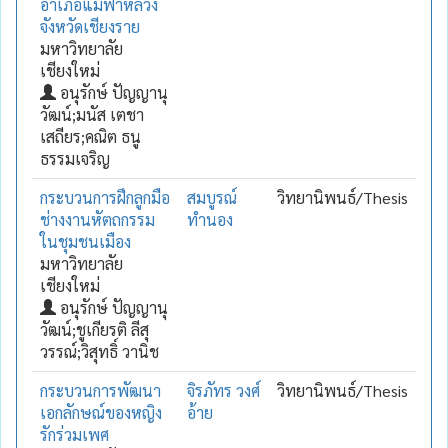
อำเภอแม่ฟ้าหลวง
จังหวัดเชียงราย
มหาวิทยาลัย
เชียงใหม่
อนุรักษ์ ปัญญานุ
วัฒน์;มนัส เตชา
เสถียร;คณิต ธนู
ธรรมเจริญ
กระบวนการฝึกลูกมือ
สมบูรณ์
วิทยานิพนธ์/Thesis
ช่างงานหัตถกรรม
ทำนอง
ในชุมชนเมือง
มหาวิทยาลัย
เชียงใหม่
อนุรักษ์ ปัญญานุ
วัฒน์;ชูเกียรติ ลีสุ
วรรณ์;วิสุทธิ์ วานิช
กระบวนการพัฒนา
จิรภัทร วงศ์
วิทยานิพนธ์/Thesis
เอกลักษณ์ของหญิง
อ้าย
รักร่วมเพศ