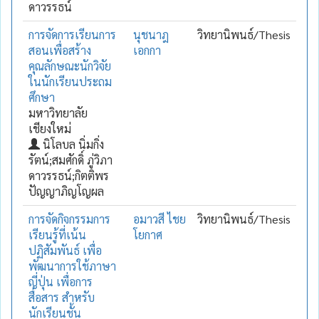
ดาวรรธน์
การจัดการเรียนการ
นุชนาฎ
วิทยานิพนธ์/Thesis
สอนเพื่อสร้าง
เอกกา
คุณลักษณะนักวิจัย
ในนักเรียนประถม
ศึกษา
มหาวิทยาลัย
เชียงใหม่
นิโลบล นิ่มกิ่ง
รัตน์;สมศักดิ์ ภู่วิภา
ดาวรรธน์;กิตติพร
ปัญญาภิญโญผล
การจัดกิจกรรมการ
อมาวสี ไชย
วิทยานิพนธ์/Thesis
เรียนรู้ที่เน้น
โยกาศ
ปฏิสัมพันธ์ เพื่อ
พัฒนาการใช้ภาษา
ญี่ปุ่น เพื่อการ
สื่อสาร สำหรับ
นักเรียนชั้น