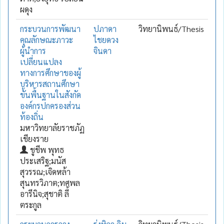
ผดุง
กระบวนการพัฒนา
ปภาดา
วิทยานิพนธ์/Thesis
คุณลักษณะภาวะ
ไชยดวง
ผู้นำการ
จินดา
เปลี่ยนแปลง
ทางการศึกษาของผู้
บริหารสถานศึกษา
ขั้นพื้นฐานในสังกัด
องค์กรปกครองส่วน
ท้องถิ่น
มหาวิทยาลัยราชภัฏ
เชียงราย
ชูชีพ พุทธ
ประเสริฐ;มนัส
สุวรรณ;เจิดหล้า
สุนทรวิภาต;ทศพล
อารีนิจ;สุชาติ ลี้
ตระกูล