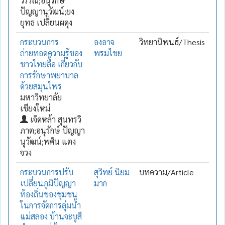
วรรณ์;อนุรักษ์
ปัญญานุวัฒน์;ยง
ยุทธ เปลี่ยนผดุง
กระบวนการ
องอาจ
วิทยานิพนธ์/Thesis
ถ่ายทอดความรู้ของ
พรมไชย
ชาวไทยลื้อ เกี่ยวกับ
การรักษาพยาบาล
ด้วยสมุนไพร
มหาวิทยาลัย
เชียงใหม่
เจิดหล้า สุนทรวิ
ภาต;อนุรักษ์ ปัญญา
นุวัฒน์;พศิน แตง
จวง
กระบวนการปรับ
สุวิทย์ นิยม
บทความ/Article
เปลี่ยนภูมิปัญญา
มาก
ท้องถิ่นของชุมชน
ในการจัดการลุ่มน้ำ
แม่สลอง บ้านจะบูสี