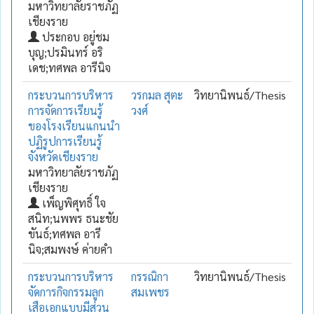
มหาวิทยาลัยราชภัฏ
เชียงราย
ประกอบ อยู่ชม
บุญ;ปรมินทร์ อริ
เดช;ทศพล อารีนิจ
กระบวนการบริหาร
วรกมล สุตะ
วิทยานิพนธ์/Thesis
การจัดการเรียนรู้
วงศ์
ของโรงเรียนแกนนำ
ปฏิรูปการเรียนรู้
จังหวัดเชียงราย
มหาวิทยาลัยราชภัฏ
เชียงราย
เพ็ญพิศุทธิ์ ใจ
สนิท;นพพร ธนะชัย
ขันธ์;ทศพล อารี
นิจ;สมพงษ์ ค่ายคำ
กระบวนการบริหาร
กรรณิกา
วิทยานิพนธ์/Thesis
จัดการกิจกรรมลูก
สมเพชร
เสือเอกแบบมีส่วน