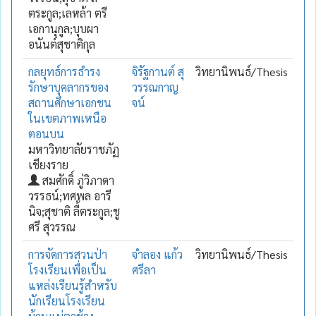
ตระกูล;เลหล้า ตรี
เอกานุกูล;บุบผา
อนันต์สุชาติกุล
กลยุทธ์การธำรง
จิรัฐกานต์ สุ
วิทยานิพนธ์/Thesis
รักษาบุคลากรของ
วรรณกาญ
สถานศึกษาเอกชน
จน์
ในเขตภาพเหนือ
ตอนบน
มหาวิทยาลัยราชภัฏ
เชียงราย
สมศักดิ์ ภู่วิภาดา
วรรธน์;ทศพล อารี
นิจ;สุชาติ ลี้ตระกูล;ชู
ศรี สุวรรณ
การจัดการสวนป่า
จำลอง แก้ว
วิทยานิพนธ์/Thesis
โรงเรียนเพื่อเป็น
ศรีลา
แหล่งเรียนรู้สำหรับ
นักเรียนโรงเรียน