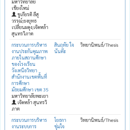
มหาวิทยาลัย
เชียงใหม่
ชูเกียรติ ลีสุ
วรรณ์;ยงยุทธ
เปลี่ยนผดุง;เจิดหล้า
สุนทรวิภาต
กระบวนการบริหาร
สินฤทัย ใจ
วิทยานิพนธ์/Thesis
งานประกันคุณภาพ
นันต๊ะ
ภายในสถานศึกษา
ของโรงเรียน
วังเหนือวิทยา
สำนักงานเขตพื้นที่
การศึกษา
มัธยมศึกษา เขต 35
มหาวิทยาลัยพะเยา
เจิดหล้า สุนทรวิ
ภาต
กระบวนการบริหาร
โยธกา
วิทยานิพนธ์/Thesis
งานระบบการ
ชุ่มใจ