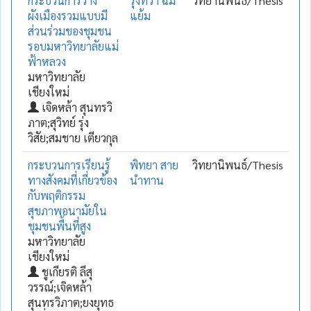
กระบวนการวาง
รุ่งทิวา ฉิม
วิทยานิพนธ์/Thesis
ผังเมืองรวมแบบมี
แย้ม
ส่วนร่วมของชุมชน
รอบมหาวิทยาลัยแม่
ฟ้าหลวง
มหาวิทยาลัย
เชียงใหม่
เจิดหล้า สุนทรวิ
ภาต;สุวิทย์ รุ่ง
วิสัย;สมชาย เตียวกุล
กระบวนการเรียนรู้
พิทยา สาย
วิทยานิพนธ์/Thesis
ทางสังคมที่เกี่ยวข้อง
นำทาน
กับพฤติกรรม
สุขภาพอนามัยใน
ชุมชนพื้นที่สูง
มหาวิทยาลัย
เชียงใหม่
ชูเกียรติ ลีสุ
วรรณ์;เจิดหล้า
สุนทรวิภาต;ยงยุทธ