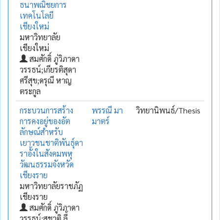
ธนาพณิชยการ
เทคโนโลยี
เชียงใหม่
มหาวิทยาลัย
เชียงใหม่
สมศักดิ์ ภู่วิภาดา
วรรธน์;เกียรติสุดา
ศรีสุข;ดรุณี หาญ
ตระกูล
กระบวนการสร้าง
พรรณี มา
วิทยานิพนธ์/Thesis
การคงอยู่ของอัต
มาตร์
ลักษณ์สำหรับ
เยาวชนชาติพันธุ์ดา
ราอั้งในสังคมพหุ
วัฒนธรรมจังหวัด
เชียงราย
มหาวิทยาลัยราชภัฏ
เชียงราย
สมศักดิ์ ภู่วิภาดา
วรรธน์;สุชาติ ลี้