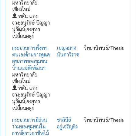
มหาวิทยาลัย
เชียงใหม่
พศิน แตง
จวง;อนุรักษ์ ปัญญา
นุวัฒน์;ยงยุทธ
เปลี่ยนผดุง
กระบวนการพึ่งพา
เบญจมาศ
วิทยานิพนธ์/Thesis
ตนเองด้านการดูแล
นันตาวิราช
สุขภาพของชุมชน
บ้านแม่ฮักพัฒนา
มหาวิทยาลัย
เชียงใหม่
พศิน แตง
จวง;อนุรักษ์ ปัญญา
นุวัฒน์;ยงยุทธ
เปลี่ยนผดุง
กระบวนการมีส่วน
ชาลินีย์
วิทยานิพนธ์/Thesis
ร่วมของชุมชนใน
อยู่เจริญกิจ
การจัดการอาชีพไม้