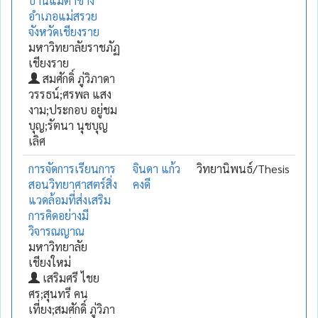
บ้านแม่ตาช้าง
อำเภอแม่สรวย
จังหวัดเชียงราย
มหาวิทยาลัยราชภัฏ
เชียงราย
สมศักดิ์ ภู่วิภาดา
วรรธน์;ศรพล แสง
งาม;ประกอบ อยู่ชม
บุญ;รัตนา นุชบุญ
เลิศ
การจัดการเรียนการ
จินดา แก้ว
วิทยานิพนธ์/Thesis
สอนวิทยาศาสตร์สิ่ง
คงดี
แวดล้อมที่ส่งเสริม
การคิดอย่างมี
วิจารณญาณ
มหาวิทยาลัย
เชียงใหม่
เสริมศรี ไชย
ศร;สุนทรี คน
เที่ยง;สมศักดิ์ ภู่วิภา