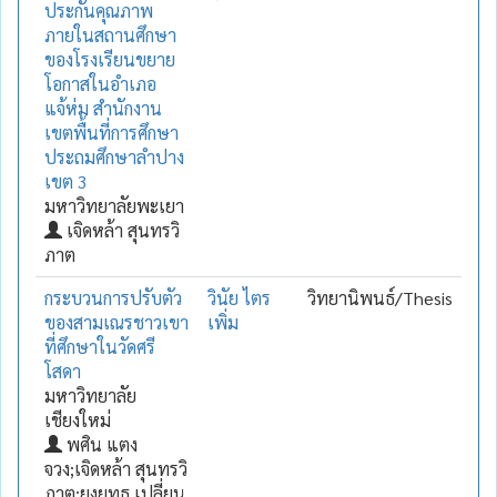
ประกันคุณภาพ
ภายในสถานศึกษา
ของโรงเรียนขยาย
โอกาสในอำเภอ
แจ้ห่ม สำนักงาน
เขตพื้นที่การศึกษา
ประถมศึกษาลำปาง
เขต 3
มหาวิทยาลัยพะเยา
เจิดหล้า สุนทรวิ
ภาต
กระบวนการปรับตัว
วินัย ไตร
วิทยานิพนธ์/Thesis
ของสามเณรชาวเขา
เพิ่ม
ที่ศึกษาในวัดศรี
โสดา
มหาวิทยาลัย
เชียงใหม่
พศิน แตง
จวง;เจิดหล้า สุนทรวิ
ภาต;ยงยุทธ เปลี่ยน