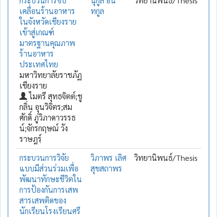
กระบวนการขับ
นุกูล อิน
วิทยานิพนธ์/Thesis
เคลื่อนร้านอาหาร
ทกูล
ในจังหวัดเชียงราย
เข้าสู่เกณฑ์
มาตรฐานคุณภาพ
ร้านอาหาร
ประเทศไทย
มหาวิทยาลัยราชภัฏ
เชียงราย
ไมตรี สุทธจิตต์;ชู
กลิ่น อุนวิจิตร;สม
ศักดิ์ ภู่วิภาดาวรรธ
น์;จักรกฤษณ์ วัง
ราษฎรฺ์
กระบวนการวิจัย
วิภาพร เลิศ
วิทยานิพนธ์/Thesis
แบบมีส่วนร่วมเพื่อ
สุขสถาพร
พัฒนาทักษะชีวิตใน
การป้องกันการเสพ
สารเสพติดของ
นักเรียนโรงเรียนศรี