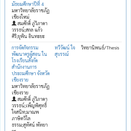
มัธยมศึกษาปีที่ 4
มหาวิทยาลัยราชภัฏ
เชียงใหม่
สมศักดิ์ ภู่วิภาดา
วรรธน์;สกล แก้ว
ศิริ;ยุพิน อินทะยะ
การจัดกิจกรรม
ทวีวัฒน์ ใจ
วิทยานิพนธ์/Thesis
พัฒนาครูผู้สอน ใน
สุบรรณ์
โรงเรียนสังกัด
สำนักงานการ
ประถมศึกษา จังหวัด
เชียงราย
มหาวิทยาลัยราชภัฏ
เชียงราย
สมศักดิ์ ภู่วิภาดา
วรรธน์;เพ็ญพิศุทธิ์
ใจสนิท;มาณพ
ภาษิตวิไล
ธรรม;สุทัศน์ พัทยา