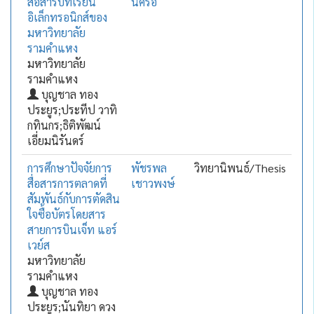
สื่อสารบทเรียน
นคร้อ
อิเล็กทรอนิกส์ของ
มหาวิทยาลัย
รามคำแหง
มหาวิทยาลัย
รามคำแหง
บุญชาล ทอง
ประยูร;ประทีป วาทิ
กทินกร;ธิติพัฒน์
เอี่ยมนิรันดร์
การศึกษาปัจจัยการ
พัชรพล
วิทยานิพนธ์/Thesis
สื่อสารการตลาดที่
เชาวพงษ์
สัมพันธ์กับการตัดสิน
ใจซื้อบัตรโดยสาร
สายการบินเจ็ท แอร์
เวย์ส
มหาวิทยาลัย
รามคำแหง
บุญชาล ทอง
ประยูร;นันทิยา ดวง