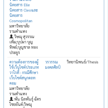
นิตยสาร Elle
นิตยสาร Cleoและ
นิตยสาร
Cosmopolitan
มหาวิทยาลัย
รามคำแหง
วิษณุ สุวรรณ
เพิ่ม;บุปผา บุญ
ทิพย์;บุญชาล ทอง
ประยูร
ความต้องการของผู้
วรวรรณ
วิทยานิพนธ์/Thesis
ใช้เว็บไซต์ประเภท
มงคลศิลป์
วาไรตี้ : กรณีศึกษา
เว็บไซต์สนุกดอท
คอม
มหาวิทยาลัย
รามคำแหง
พัน นิลพันธุ์ ฉัตร
ไชยยันต์;วิษณุ