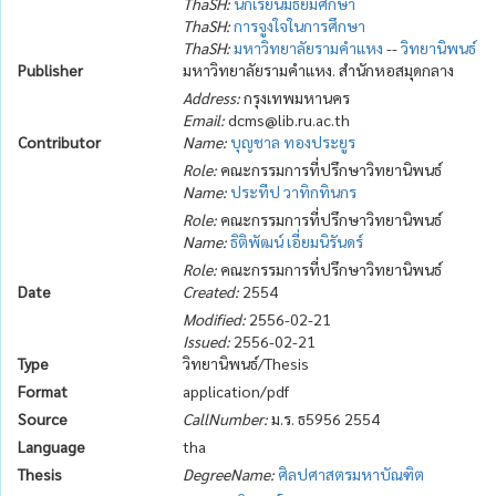
ThaSH:
นักเรียนมัธยมศึกษา
ThaSH:
การจูงใจในการศึกษา
ThaSH:
มหาวิทยาลัยรามคำแหง
--
วิทยานิพนธ์
Publisher
มหาวิทยาลัยรามคำแหง. สำนักหอสมุดกลาง
Address:
กรุงเทพมหานคร
Email:
dcms@lib.ru.ac.th
Contributor
Name:
บุญชาล ทองประยูร
Role:
คณะกรรมการที่ปรึกษาวิทยานิพนธ์
Name:
ประทีป วาทิกทินกร
Role:
คณะกรรมการที่ปรึกษาวิทยานิพนธ์
Name:
ธิติพัฒน์ เอี่ยมนิรันดร์
Role:
คณะกรรมการที่ปรึกษาวิทยานิพนธ์
Date
Created:
2554
Modified:
2556-02-21
Issued:
2556-02-21
Type
วิทยานิพนธ์/Thesis
Format
application/pdf
Source
CallNumber:
ม.ร. ธ5956 2554
Language
tha
Thesis
DegreeName:
ศิลปศาสตรมหาบัณฑิต