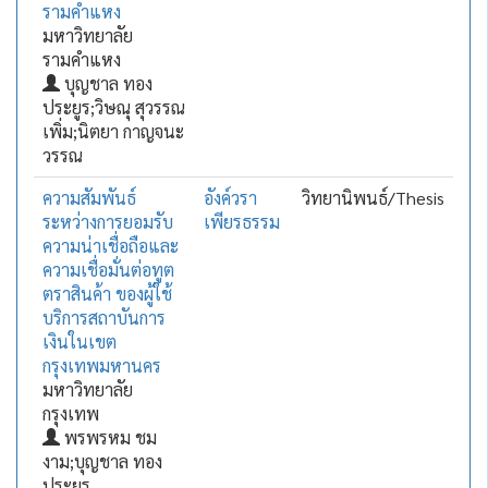
รามคำแหง
มหาวิทยาลัย
รามคำแหง
บุญชาล ทอง
ประยูร;วิษณุ สุวรรณ
เพิ่ม;นิตยา กาญจนะ
วรรณ
ความสัมพันธ์
อังค์วรา
วิทยานิพนธ์/Thesis
ระหว่างการยอมรับ
เพียรธรรม
ความน่าเชื่อถือและ
ความเชื่อมั่นต่อทูต
ตราสินค้า ของผู้ใช้
บริการสถาบันการ
เงินในเขต
กรุงเทพมหานคร
มหาวิทยาลัย
กรุงเทพ
พรพรหม ชม
งาม;บุญชาล ทอง
ประยูร