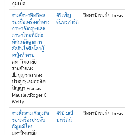
ภุมเมศ
การศึกษาอิทธิพล
ศิริเพ็ญ
วิทยานิพนธ์/Thesis
ของชื่อเครื่องสำอาง
จันทรสาธิต
ภาษาอังกฤษและ
ภาษาไทยที่มีต่อ
ทัศนคติและการ
ตัดสินใจซื้อโดยผู้
หญิงทำงาน
มหาวิทยาลัย
รามคำแหง
บุญชาล ทอง
ประยูร;เอมอร ดิส
ปัญญา;Francis
Mausley;Roger C.
Welty
การสื่อสารเชิงธุรกิจ
ศิรินี มณี
วิทยานิพนธ์/Thesis
ของเครื่องประดับ
นพรัตน์
อัญมณีไทย
มหาวิทยาลัย