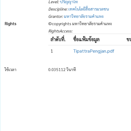
Level:
ปริญญาโท
Descipline:
เทคโนโลยีสื่อสารมวลชน
Grantor:
มหาวิทยาลัยรามคำแหง
Rights
©copyrights มหาวิทยาลัยรามคำแหง
RightsAccess:
ลำดับที่.
ชื่อแฟ้มข้อมูล
ขน
1
TipattraPengjan.pdf
ใช้เวลา
0.035112 วินาที