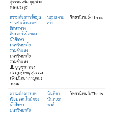
สุวรรณเพิ่ม;บุญชาล
ทองประยูร
ความต้องการข้อมูล
นฤมล งาม
วิทยานิพนธ์/Thesis
ข่าวสารด้านเพศ
สง่า.
ศึกษาทาง
อินเทอร์เน็ตของ
นักศึกษา
มหาวิทยาลัย
รามคำแหง
มหาวิทยาลัย
รามคำแหง
บุญชาล ทอง
ประยูร;วิษณุ สุวรรณ
เพิ่ม;นิตยา กาญจนะ
วรรณ
ความต้องการบท
นันทิตา
วิทยานิพนธ์/Thesis
เรียนออนไลน์ของ
นันทเอก
นักศึกษา
พงศ์
มหาวิทยาลัย