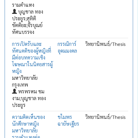
รามคำแหง
บุญชาล ทอง
ประยูร;สุทิติ
ขัตติยะ;จีรบุณย์
ทัศนบรรจง
การเปิดรับและ
กรรณิการ์
วิทยานิพนธ์/Thesis
ทัศนคติของผู้หญิงที่
อุดมมงคล
มีต่อบทความเชิง
โฆษณาในนิตยสารผู้
หญิง
มหาวิทยาลัย
กรุงเทพ
พรพรหม ชม
งาม;บุญชาล ทอง
ประยูร
ความคิดเห็นของ
ชไมพร
วิทยานิพนธ์/Thesis
นักศึกษาหญิง
ฉายัษเฐียร
มหาวิทยาลัย
รามคำแหงต่อ