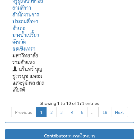
ครูผู้สอนวิชาอิส
ลามศึกาา
สำนักงานการ
ประถมศึกษา
อำเภอ
บางน้ำเปรี้ยว
จังหวัด
ฉะเชิงเทรา
มหาวิทยาลัย
รามคำแหง
นรินทร์ บุญ
ชู;วรนุช แหยม
แสง;วุฒิพล สกล
เกียรติ
Showing 1 to 10 of 171 entries
Previous
1
2
3
4
5
…
18
Next
Contributor :
สุวรรณี ยหะกร