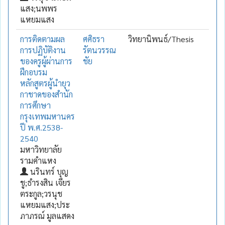
แสง;นพพร
แหยมแสง
การติดตามผล
ศศิธรา
วิทยานิพนธ์/Thesis
การปฏิบัติงาน
รัตนวรรณ
ของครูผู้ผ่านการ
ชัย
ฝึกอบรม
หลักสูตรผู้นำยุว
กาชาดของสำนัก
การศึกษา
กรุงเทพมหานคร
ปี พ.ศ.2538-
2540
มหาวิทยาลัย
รามคำแหง
นรินทร์ บุญ
ชู;ธำรงสิน เจียร
ตระกูล;วรนุช
แหยมแสง;ประ
ภาภรณ์ มูลแสดง