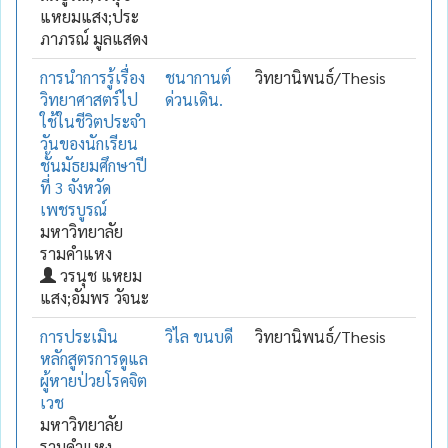
แหยมแสง;ประ
ภาภรณ์ มูลแสดง
การนำการรู้เรื่อง
ชนากานต์
วิทยานิพนธ์/Thesis
วิทยาศาสตร์ไป
ด่วนเดิน.
ใช้ในชีวิตประจำ
วันของนักเรียน
ชั้นมัธยมศึกษาปี
ที่ 3 จังหวัด
เพชรบูรณ์
มหาวิทยาลัย
รามคำแหง
วรนุช แหยม
แสง;อัมพร วัจนะ
การประเมิน
วิไล ขนบดี
วิทยานิพนธ์/Thesis
หลักสูตรการดูแล
ผู้หายป่วยโรคจิต
เวช
มหาวิทยาลัย
รามคำแหง