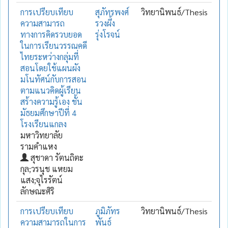
การเปรียบเทียบ
สุภัทรพงศ์
วิทยานิพนธ์/Thesis
ความสามารถ
รวงผึ้ง
ทางการคิดรวบยอด
รุ่งโรจน์
ในการเรียนวรรณคดี
ไทยระหว่างกลุ่มที่
สอนโดยใช้แผนผัง
มโนทัศน์กับการสอน
ตามแนวคิดผู้เรียน
สร้างความรู้เอง ชั้น
มัธยมศึกษาปีที่ 4
โรงเรียนแกลง
มหาวิทยาลัย
รามคำแหง
สุชาดา รัตนถิตะ
กุล;วรนุช แหยม
แสง;จุไรรัตน์
ลักษณะศิริ
การเปรียบเทียบ
ภูมิภัทร
วิทยานิพนธ์/Thesis
ความสามารถในการ
พันธ์