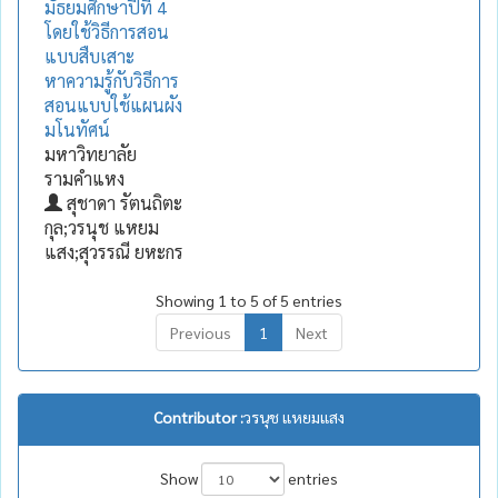
มัธยมศึกษาปีที่ 4
โดยใช้วิธีการสอน
แบบสืบเสาะ
หาความรู้กับวิธีการ
สอนแบบใช้แผนผัง
มโนทัศน์
มหาวิทยาลัย
รามคำแหง
สุชาดา รัตนถิตะ
กุล;วรนุช แหยม
แสง;สุวรรณี ยหะกร
Showing 1 to 5 of 5 entries
Previous
1
Next
Contributor :
วรนุช แหยมแสง
Show
entries