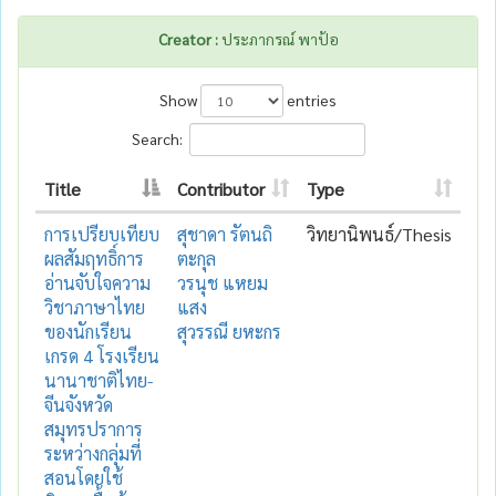
Creator :
ประภากรณ์ พาป้อ
Show
entries
Search:
Title
Contributor
Type
การเปรียบเทียบ
สุชาดา รัตนถิ
วิทยานิพนธ์/Thesis
ผลสัมฤทธิ์การ
ตะกุล
อ่านจับใจความ
วรนุช แหยม
วิชาภาษาไทย
แสง
ของนักเรียน
สุวรรณี ยหะกร
เกรด 4 โรงเรียน
นานาชาติไทย-
จีนจังหวัด
สมุทรปราการ
ระหว่างกลุ่มที่
สอนโดยใช้