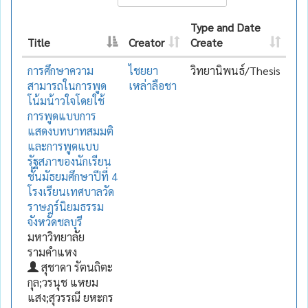
Type and Date
Title
Creator
Create
การศึกษาความ
ไชยยา
วิทยานิพนธ์/Thesis
สามารถในการพูด
เหล่าลือชา
โน้มน้าวใจโดยใช้
การพูดแบบการ
แสดงบทบาทสมมติ
และการพูดแบบ
รัฐสภาของนักเรียน
ชั้นมัธยมศึกษาปีที่ 4
โรงเรียนเทศบาลวัด
ราษฎร์นิยมธรรม
จังหวัดชลบุรี
มหาวิทยาลัย
รามคำแหง
สุชาดา รัตนถิตะ
กุล;วรนุช แหยม
แสง;สุวรรณี ยหะกร