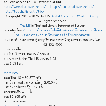
You can access to TDC Database at URL
http://www.thailis.or.th/tdc/
or
http://dcms.thailis.or.th/tdc/
or
http://tdc.thailis.or.th/tdc/
Copyright 2000 - 2026 ThaiLIS
Digital Collection Working Group
.
All rights reserved.
ThaiLIS
is Thailand Library Integrated System
สนับสนุนโดย
สำนักงานบริหารเทคโนโลยีสารสนเทศเพื่อพัฒนาการศึกษา
กระทรวงการอุดมศึกษา วิทยาศาสตร์ วิจัยและนวัตกรรม
328 ถ.ศรีอยุธยา แขวง ทุ่งพญาไท เขต ราชเทวี กรุงเทพ 10400 โทร. โทร.
02-232-4000
กำลัง ออน์ไลน์
ภายในเครือข่าย ThaiLIS จำนวน 0
ภายนอกเครือข่าย ThaiLIS จำนวน 1,031
รวม 1,031 คน
More info..
นอก ThaiLIS = 30,577 ครั้ง
มหาวิทยาลัยสังกัดทบวงเดิม = 2,010 ครั้ง
มหาวิทยาลัยราชภัฏ = 17 ครั้ง
หน่วยงานอื่น = 1 ครั้ง
รวม 32,605 ครั้ง
Database server :
Version 2.5
Last update 1-06-2018