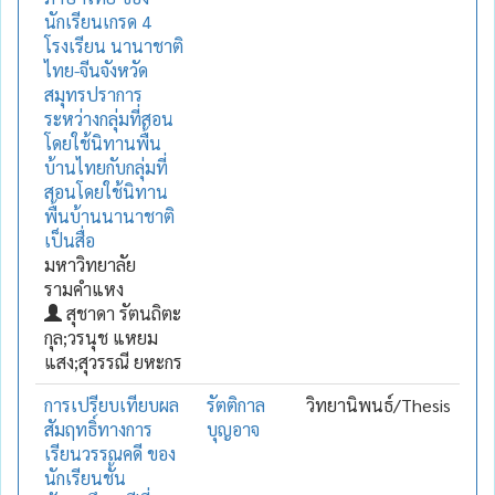
นักเรียนเกรด 4
โรงเรียน นานาชาติ
ไทย-จีนจังหวัด
สมุทรปราการ
ระหว่างกลุ่มที่สอน
โดยใช้นิทานพื้น
บ้านไทยกับกลุ่มที่
สอนโดยใช้นิทาน
พื้นบ้านนานาชาติ
เป็นสื่อ
มหาวิทยาลัย
รามคำแหง
สุชาดา รัตนถิตะ
กุล;วรนุช แหยม
แสง;สุวรรณี ยหะกร
การเปรียบเทียบผล
รัตติกาล
วิทยานิพนธ์/Thesis
สัมฤทธิ์ทางการ
บุญอาจ
เรียนวรรณคดี ของ
นักเรียนชั้น