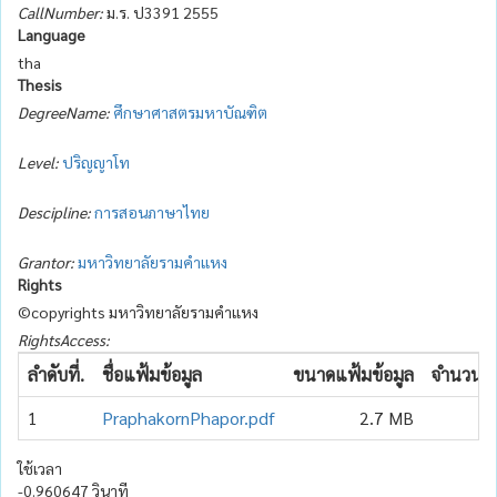
CallNumber:
ม.ร. ป3391 2555
Language
tha
Thesis
DegreeName:
ศึกษาศาสตรมหาบัณฑิต
Level:
ปริญญาโท
Descipline:
การสอนภาษาไทย
Grantor:
มหาวิทยาลัยรามคำแหง
Rights
©copyrights มหาวิทยาลัยรามคำแหง
RightsAccess:
ลำดับที่.
ชื่อแฟ้มข้อมูล
ขนาดแฟ้มข้อมูล
จำนวนเข้
1
PraphakornPhapor.pdf
2.7 MB
ใช้เวลา
-0.960647 วินาที