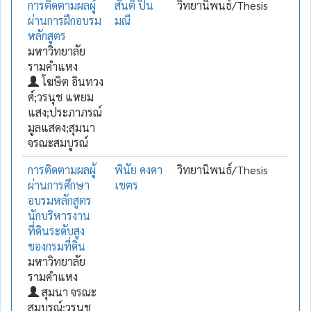
การติดตามผลผู้
สันติ ปิ่น
วิทยานิพนธ์/Thesis
ผ่านการฝึกอบรม
มณี
หลักสูตร
มหาวิทยาลัย
รามคำแหง
โฆษิต อินทวง
ศ์;วรนุช แหยม
แสง;ประภาภรณ์
มูลแสดง;สุมนา
จรณะสมบูรณ์
การติดตามผลผู้
พินัย คงคา
วิทยานิพนธ์/Thesis
ผ่านการศึกษา
เขตร
อบรมหลักสูตร
นักบริหารงาน
ที่ดินระดับสูง
ของกรมที่ดิน
มหาวิทยาลัย
รามคำแหง
สุมนา จรณะ
สมบูรณ์;วรนุช