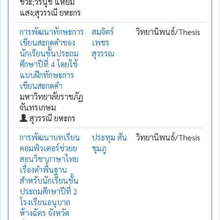
ชีวะ;วรนุช แหยม
แสง;สุวรรณี ยหะกร
การพัฒนาทักษะการ
สมจิตร์
วิทยานิพนธ์/Thesis
เขียนสะกดคำของ
เพชร
นักเรียนชั้นประถม
สุวรรณ
ศึกษาปีที่ 4 โดยใช้
แบบฝีกทักษะการ
เขียนสะกดคำ
มหาวิทยาลัยราชภัฏ
จันทรเกษม
สุวรรณี ยหะกร
การพัฒนาบทเรียน
ประทุม สัน
วิทยานิพนธ์/Thesis
คอมพิวเตอร์ช่วยย
ชุมภู
สอนวิชาภาษาไทย
เรื่องคำพื้นฐาน
สำหรับนักเรียนชั้น
ประถมศึกษาปีที่ 2
โรงเรียนอนุบาล
ห้างฉัตร จังหวัด