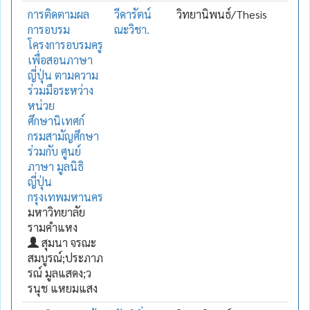
การติดตามผล
วีดารัตน์
วิทยานิพนธ์/Thesis
การอบรม
ณะวิชา.
โครงการอบรมครู
เพื่อสอนภาษา
ญี่ปุ่น ตามความ
ร่วมมือระหว่าง
หน่วย
ศึกษานิเทศก์
กรมสามัญศึกษา
ร่วมกับ ศูนย์
ภาษา มูลนิธิ
ญี่ปุ่น
กรุงเทพมหานคร
มหาวิทยาลัย
รามคำแหง
สุมนา จรณะ
สมบูรณ์;ประภาภ
รณ์ มูลแสดง;ว
รนุช แหยมแสง