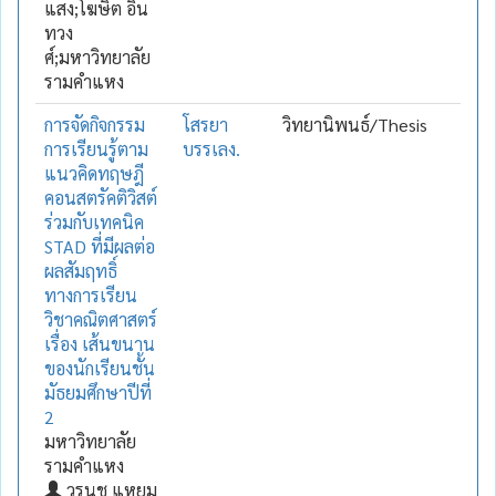
แสง;โฆษิต อิน
ทวง
ศ์;มหาวิทยาลัย
รามคำแหง
การจัดกิจกรรม
โสรยา
วิทยานิพนธ์/Thesis
การเรียนรู้ตาม
บรรเลง.
แนวคิดทฤษฎี
คอนสตรัคติวิสต์
ร่วมกับเทคนิค
STAD ที่มีผลต่อ
ผลสัมฤทธิ์
ทางการเรียน
วิชาคณิตศาสตร์
เรื่อง เส้นขนาน
ของนักเรียนชั้น
มัธยมศึกษาปีที่
2
มหาวิทยาลัย
รามคำแหง
วรนุช แหยม