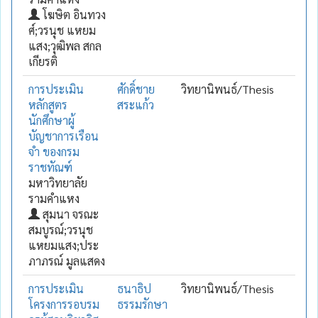
โฆษิต อินทวง
ศ์;วรนุช แหยม
แสง;วุฒิพล สกล
เกียรติ
การประเมิน
ศักดิ์ชาย
วิทยานิพนธ์/Thesis
หลักสูตร
สระแก้ว
นักศึกษาผู้
บัญชาการเรือน
จำ ของกรม
ราชทัณฑ์
มหาวิทยาลัย
รามคำแหง
สุมนา จรณะ
สมบูรณ์;วรนุช
แหยมแสง;ประ
ภาภรณ์ มูลแสดง
การประเมิน
ธนาธิป
วิทยานิพนธ์/Thesis
โครงการรอบรม
ธรรมรักษา