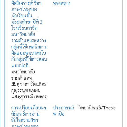
คิดวิเคราะห์ วิชา
ทองหลาง
ภาษาไทยของ
นักเรียนชั้น
มัธยมศึกษาปีที่ 2
โรงเรียนสาธิต
มหาวิทยาลัย
รามคำแหงระหว่าง
กลุ่มที่ใช้เทคนิคการ
คิดแบบหมวกหกใบ
กับกลุ่มที่ใช้การสอน
แบบปกติ
มหาวิทยาลัย
รามคำแหง
สุชาดา รัตนถิตะ
กุล;วรนุช แหยม
แสง;สุวรรณี ยหะกร
การเปรียบเทียบผล
ประภากรณ์
วิทยานิพนธ์/Thesis
สัมฤทธิ์การอ่าน
พาป้อ
จับใจความวิชา
ภาษาไทย ของ