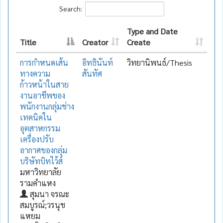
Search:
Type and Date
Title
Creator
Create
การกำหนดเส้น
อิทธินันท์
วิทยานิพนธ์/Thesis
ทางความ
สันทัศ
ก้าวหน้าในสาย
งานอาชีพของ
พนักงานกลุ่มช่าง
เทคนิคใน
อุตสาหกรรม
เครื่องปรับ
อากาศของกลุ่ม
บริษัทบิทไว้ส์
มหาวิทยาลัย
รามคำแหง
สุมนา จรณะ
สมบูรณ์;วรนุช
แหยม