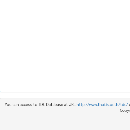
You can access to TDC Database at URL
http://www.thailis.or.th/tdc/
Copyr