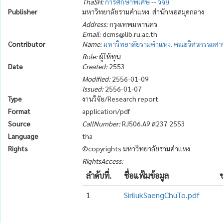
ThaSH:
การศึกษาพิเศษ
--
วิจัย.
Publisher
มหาวิทยาลัยรามคำแหง. สำนักหอสมุดกลาง
Address:
กรุงเทพมหานคร
Email:
dcms@lib.ru.ac.th
Contributor
Name:
มหาวิทยาลัยรามคำแหง. คณะวิศวกรรมศาตร
Role:
ผู้ให้ทุน
Date
Created:
2553
Modified:
2556-01-09
Issued:
2556-01-07
Type
งานวิจัย/Research report
Format
application/pdf
Source
CallNumber:
RJ506.A9 ส237 2553
Language
tha
Rights
©copyrights มหาวิทยาลัยรามคำแหง
RightsAccess:
ลำดับที่.
ชื่อแฟ้มข้อมูล
1
SirilukSaengChuTo.pdf