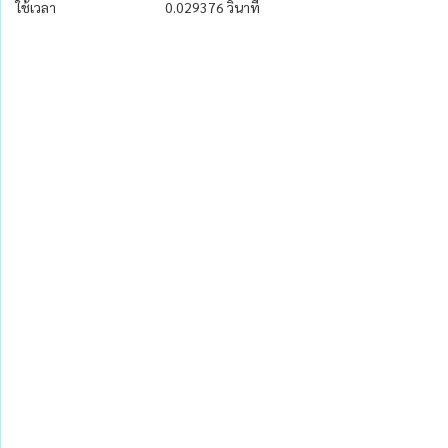
ใช้เวลา
0.029376 วินาที