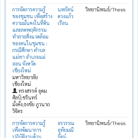
การจัดการความรู้
นพรัตน์
วิทยานิพนธ์/Thesis
ของชุมชน เพื่อสร้าง
ดวงแก้ว
ความมั่นคงในที่ดิน
เรือน
และลดพฤติกรรม
ทำลายสิ่งแวดล้อม
ของคนในชุมชน :
กรณีศึกษา ตำบล
แม่ทา อำเภอแม่
ออน จังหวัด
เชียงใหม่
มหาวิทยาลัย
เชียงใหม่
ทรงสรรค์ อุดม
ศิลป์;ชรินทร์
มั่งคั่ง;ธงชัย ภูวนาถ
วิจิตร
การจัดการความรู้
อรวรรณ
วิทยานิพนธ์/Thesis
เพื่อพัฒนาการ
อุทัยมณี
ปฏิบัติงานด้าน
รัตน์