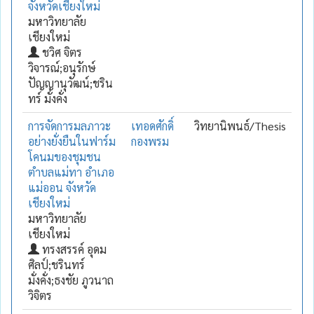
จังหวัดเชียงใหม่
มหาวิทยาลัย
เชียงใหม่
ชวิศ จิตร
วิจารณ์;อนุรักษ์
ปัญญานุวัฒน์;ชริน
ทร์ มั่งคั่ง
การจัดการมลภาวะ
เทอดศักดิ์
วิทยานิพนธ์/Thesis
อย่างยั่งยืนในฟาร์ม
กองพรม
โคนมของชุมชน
ตำบลแม่ทา อำเภอ
แม่ออน จังหวัด
เชียงใหม่
มหาวิทยาลัย
เชียงใหม่
ทรงสรรค์ อุดม
ศิลป์;ชรินทร์
มั่งคั่ง;ธงชัย ภูวนาถ
วิจิตร