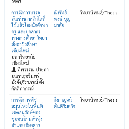
วิจิตร
การจัดการบรรจุ
ณิพัทธ์
วิทยานิพนธ์/Thesis
ภัณฑ์พลาสติกใสที่
พงษ์ บุญ
ใช้แล้วโดยนักศึกษา
มาลัย
ครู และบุคลากร
ทางการศึกษาวิทยา
ลัยอาชีวศึกษา
เชียงใหม่
มหาวิทยาลัย
เชียงใหม่
ทิพวรรณ ประภา
มณฑล;ชรินทร์
มั่งคั่ง;จิราภรณ์ ตั้ง
กิตติภาภรณ์
การจัดการพืช
กิ่งกาญจน์
วิทยานิพนธ์/Thesis
สมุนไพรในพื้นที่
ตันติวิมลกิจ
เขตอนุรักษ์ของ
ชุมชนบ้านหัวทุ่ง
อำเภอเชียงดาว