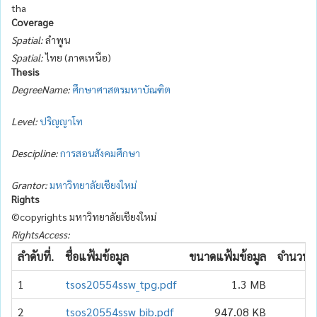
tha
Coverage
Spatial:
ลำพูน
Spatial:
ไทย (ภาคเหนือ)
Thesis
DegreeName:
ศึกษาศาสตรมหาบัณฑิต
Level:
ปริญญาโท
Descipline:
การสอนสังคมศึกษา
Grantor:
มหาวิทยาลัยเชียงใหม่
Rights
©copyrights มหาวิทยาลัยเชียงใหม่
RightsAccess:
ลำดับที่.
ชื่อแฟ้มข้อมูล
ขนาดแฟ้มข้อมูล
จำนวนเข
1
tsos20554ssw_tpg.pdf
1.3 MB
2
tsos20554ssw_bib.pdf
947.08 KB