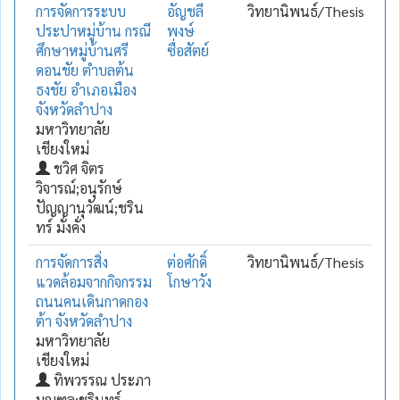
การจัดการระบบ
อัญชลี
วิทยานิพนธ์/Thesis
ประปาหมู่บ้าน กรณี
พงษ์
ศึกษาหมู่บ้านศรี
ซื่อสัตย์
ดอนชัย ตำบลต้น
ธงชัย อำเภอเมือง
จังหวัดลำปาง
มหาวิทยาลัย
เชียงใหม่
ชวิศ จิตร
วิจารณ์;อนุรักษ์
ปัญญานุวัฒน์;ชริน
ทร์ มั่งคั่ง
การจัดการสิ่ง
ต่อศักดิ์
วิทยานิพนธ์/Thesis
แวดล้อมจากกิจกรรม
โกษาวัง
ถนนคนเดินกาดกอง
ต้า จังหวัดลำปาง
มหาวิทยาลัย
เชียงใหม่
ทิพวรรณ ประภา
มณฑล;ชรินทร์