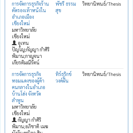
การจัดการธุรกิจร้าน
พัชรี ธรรม
วิทยานิพนธ์/Thesis
ตัดรองเท้าหนังใน
สุข
อำเภอเมือง
เชียงใหม่
มหาวิทยาลัย
เชียงใหม่
อุเทน
ปัญโญ;กัญญา กำศิริ
พิมาน;กาญจนา
เกียรติมณีรัตน์
การจัดการธุรกิจ
ทิร์ธริกข์
วิทยานิพนธ์/Thesis
หอมแดงของผู้ค้า
วงค์ฝั้น
คนกลางในอำเภอ
บ้านโฮ่ง จังหวัด
ลำพูน
มหาวิทยาลัย
เชียงใหม่
กัญญา กำศิริ
พิมาน;อภิชาติ เมฆ
บังวัน;พนิดา สิน