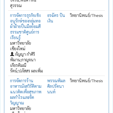
สุวรรณ
การจัดการธุรกิจเชิง
อรฉัตร ปัน
วิทยานิพนธ์/Thesis
อนุรักษ์ของกลุ่มทอ
เงิน
ผ้าฝ้ายปั่นมือย้อมสี
ธรรมชาติศูนย์การ
เรียนรู้
มหาวิทยาลัย
เชียงใหม่
กัญญา กำศิริ
พิมาน;กาญจนา
เกียรติมณี
รัตน์;ปภัสสร ผลเพิ่ม
การจัดการร้าน
พรรณพิมล
วิทยานิพนธ์/Thesis
อาหารมังสวิรัติตาม
ศิลปรัตนา
แนวคิดเพื่อสุขภาพ
นนท์
ผลกำไรและจิต
วิญญาณ
มหาวิทยาลัย