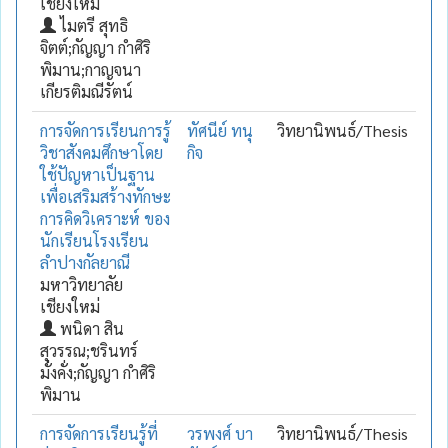
เชียงใหม่
ไมตรี สุทธิ
จิตต์;กัญญา กำศิริ
พิมาน;กาญจนา
เกียรติมณีรัตน์
การจัดการเรียนการรู้
ทัศนีย์ ทนุ
วิทยานิพนธ์/Thesis
วิชาสังคมศึกษาโดย
กิจ
ใช้ปัญหาเป็นฐาน
เพื่อเสริมสร้างทักษะ
การคิดวิเคราะห์ ของ
นักเรียนโรงเรียน
ลำปางกัลยาณี
มหาวิทยาลัย
เชียงใหม่
พนิดา สิน
สุวรรณ;ชรินทร์
มั่งคั่ง;กัญญา กำศิริ
พิมาน
การจัดการเรียนรู้ที่
วรพงศ์ บา
วิทยานิพนธ์/Thesis