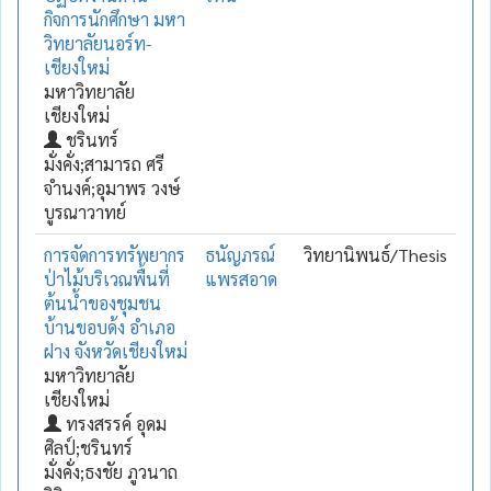
กิจการนักศึกษา มหา
วิทยาลัยนอร์ท-
เชียงใหม่
มหาวิทยาลัย
เชียงใหม่
ชรินทร์
มั่งคั่ง;สามารถ ศรี
จำนงค์;อุมาพร วงษ์
บูรณาวาทย์
การจัดการทรัพยากร
ธนัญภรณ์
วิทยานิพนธ์/Thesis
ป่าไม้บริเวณพื้นที่
แพรสอาด
ต้นน้ำของชุมชน
บ้านขอบด้ง อำเภอ
ฝาง จังหวัดเชียงใหม่
มหาวิทยาลัย
เชียงใหม่
ทรงสรรค์ อุดม
ศิลป์;ชรินทร์
มั่งคั่ง;ธงชัย ภูวนาถ