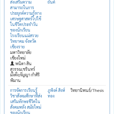
ส่งเสริมความ
ยันต์
สามารถในการ
ประยุกต์ความรู้ทาง
เศรษฐศาสตร์ไปใช้
ในชีวิตประจำวัน
ของนักเรียน
โรงเรียนแม่สรวย
วิทยาคม จังหวัด
เชียงราย
มหาวิทยาลัย
เชียงใหม่
พนิดา สิน
สุวรรณ;ชรินทร์
มั่งคั่ง;กัญญา กำศิริ
พิมาน
การจัดการเรียนรู้
ภูพิงค์ สิงห์
วิทยานิพนธ์/Thesis
วิชาสังคมศึกษาที่ส่ง
ทอง
เสริมทักษะชีวิตใน
สังคมหลัง สมัยใหม่
ของนักเรียน