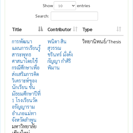
Show
entries
Search:
Title
Contributor
Type
การพัฒนา
พนิดา สิน
วิทยานิพนธ์/Thesis
แผนการเรียนรู้
สุวรรณ
สาระพุทธ
ชรินทร์ มั่งคั่ง
ศาสนาโดยใช้
กัญญา กำศิริ
กรณีศึกษาเพื่อ
พิมาน
ส่งเสริมการคิด
วิเคราะห์ของ
นักเรียน ชั้น
มัธยมศึกษาปีที่
1 โรงเรียนวัด
อรัญญาราม
อำเภอแม่ทา
จังหวัดลำพูน
มหาวิทยาลัย
เชียงใหม่