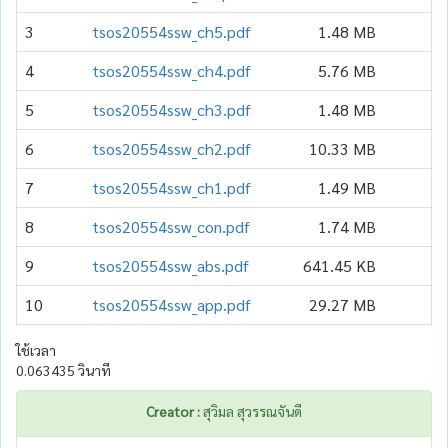
3
tsos20554ssw_ch5.pdf
1.48 MB
4
tsos20554ssw_ch4.pdf
5.76 MB
5
tsos20554ssw_ch3.pdf
1.48 MB
6
tsos20554ssw_ch2.pdf
10.33 MB
7
tsos20554ssw_ch1.pdf
1.49 MB
8
tsos20554ssw_con.pdf
1.74 MB
9
tsos20554ssw_abs.pdf
641.45 KB
10
tsos20554ssw_app.pdf
29.27 MB
ใช้เวลา
0.063435 วินาที
Creator :
สุวิมล สุวรรณจันดี