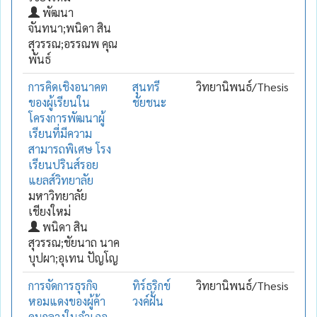
พัฒนา
จันทนา;พนิดา สิน
สุวรรณ;อรรณพ คุณ
พันธ์
การคิดเชิงอนาคต
สุนทรี
วิทยานิพนธ์/Thesis
ของผู้เรียนใน
ชัยชนะ
โครงการพัฒนาผู้
เรียนที่มีความ
สามารถพิเศษ โรง
เรียนปรินส์รอย
แยลส์วิทยาลัย
มหาวิทยาลัย
เชียงใหม่
พนิดา สิน
สุวรรณ;ชัยนาถ นาค
บุปผา;อุเทน ปัญโญ
การจัดการธุรกิจ
ทิร์ธริกข์
วิทยานิพนธ์/Thesis
หอมแดงของผู้ค้า
วงค์ฝั้น
คนกลางในอำเภอ