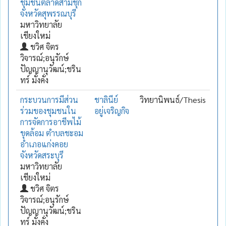
ชุมชนตลาดสามชุก
จังหวัดสุพรรณบุรี
มหาวิทยาลัย
เชียงใหม่
ชวิศ จิตร
วิจารณ์;อนุรักษ์
ปัญญานุวัฒน์;ชริน
ทร์ มั่งคั่ง
กระบวนการมีส่วน
ชาลินีย์
วิทยานิพนธ์/Thesis
ร่วมของชุมชนใน
อยู่เจริญกิจ
การจัดการอาชีพไม้
ขุดล้อม ตำบลชะอม
อำเภอแก่งคอย
จังหวัดสระบุรี
มหาวิทยาลัย
เชียงใหม่
ชวิศ จิตร
วิจารณ์;อนุรักษ์
ปัญญานุวัฒน์;ชริน
ทร์ มั่งคั่ง