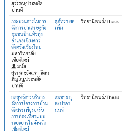
สุวรรณ;ประหยัด
ปานดี
กระบวนการในการ
ศุภัทรา ผล
วิทยานิพนธ์/Thesis
จัดการป่าเศรษฐกิจ
เพิ่ม
ชุมชนบ้านหัวทุ่ง
อำเภอเชียงดาว
จังหวัดเชียงใหม่
มหาวิทยาลัย
เชียงใหม่
มนัส
สุวรรณ;อัจฉรา วัฒน
ภิญโญ;ประหยัด
ปานดี
กลยุทธ์การบริหาร
สมชาย กุ
วิทยานิพนธ์/Thesis
จัดการโครงการบ้าน
ละปาลา
จัดสรรเพื่อรองรับ
นนท์
การท่องเที่ยวแบบ
ระยะยาวในจังหวัด
เชียงใหม่