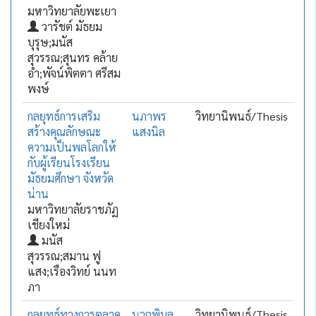
มหาวิทยาลัยพะเยา
วารัชต์ มัธยม
บุรุษ;มนัส
สุวรรณ;สุนทร คล้าย
อ่ำ;พัจน์พิตตา ศรีสม
พงษ์
กลยุทธ์การเสริม
นภาพร
วิทยานิพนธ์/Thesis
สร้างคุณลักษณะ
แสงนิล
ความเป็นพลโลกให้
กับผู้เรียนโรงเรียน
มัธยมศึกษา จังหวัด
น่าน
มหาวิทยาลัยราชภัฏ
เชียงใหม่
มนัส
สุวรรณ;สมาน ฟู
แสง;เรืองวิทย์ นนท
ภา
กลยุทธ์ทางการตลาด
นาถพิมล
วิทยานิพนธ์/Thesis