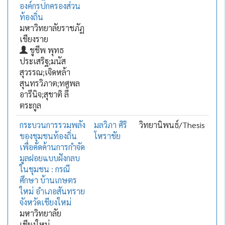
องค์กรปกครองส่วน
ท้องถิ่น
มหาวิทยาลัยราชภัฏ
เชียงราย
ชูชีพ พุทธ
ประเสริฐ;มนัส
สุวรรณ;เจิดหล้า
สุนทรวิภาต;ทศพล
อารีนิจ;สุชาติ ลี้
ตระกูล
กระบวนการรวมพลัง
มลวิภา ศิริ
วิทยานิพนธ์/Thesis
ของชุมชนท้องถิ่น
โหราชัย
เพื่อคัดค้านการกำจัด
มูลฝอยแบบฝังกลบ
ในชุมชน : กรณี
ศึกษา บ้านเกษตร
ใหม่ อำเภอสันทราย
จังหวัดเชียงใหม่
มหาวิทยาลัย
เชียงใหม่