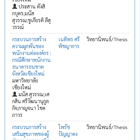
ประสาน ตังสิ
กบุตร;มนัส
สุวรรณ;ชูเกียรติ ลีสุ
วรรณ์
กระบวนการสร้าง
เนติพร ศรี
วิทยานิพนธ์/Thesis
ความผูกพันของ
พิชญาการ
พนักงานต่อองค์กร :
กรณีศึกษาพนักงาน
ธนาคารธนชาต
จังหวัดเชียงใหม่
มหาวิทยาลัย
เชียงใหม่
มนัส สุวรรณ;เศ
กสิน ศรีวัฒนานุกูล
กิจ;กาญจนา โชค
ถาวร
กระบวนการสร้าง
ไพรัช
วิทยานิพนธ์/Thesis
เสริมสุขภาพของผู้
ปัญญาคง