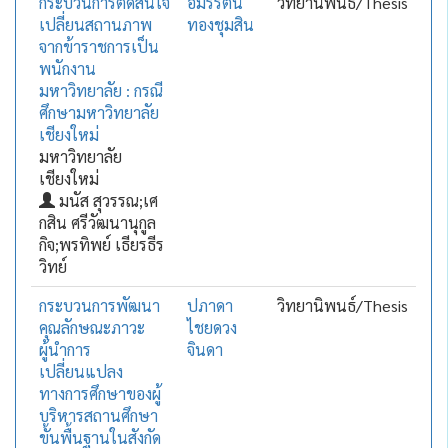
กระบวนการตัดสินใจ
อมรรัตน์
วิทยานิพนธ์/Thesis
เปลี่ยนสถานภาพ
ทองชุมสิน
จากข้าราชการเป็น
พนักงาน
มหาวิทยาลัย : กรณี
ศึกษามหาวิทยาลัย
เชียงใหม่
มหาวิทยาลัย
เชียงใหม่
มนัส สุวรรณ;เศ
กสิน ศรีวัฒนานุกูล
กิจ;พรทิพย์ เธียรธีร
วิทย์
กระบวนการพัฒนา
ปภาดา
วิทยานิพนธ์/Thesis
คุณลักษณะภาวะ
ไชยดวง
ผู้นำการ
จินดา
เปลี่ยนแปลง
ทางการศึกษาของผู้
บริหารสถานศึกษา
ขั้นพื้นฐานในสังกัด