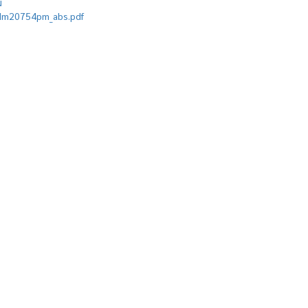
ม
/pdm20754pm_abs.pdf