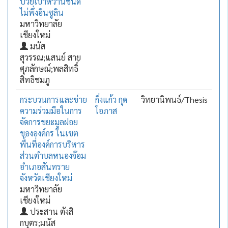
ป่วยเบาหวานชนิด
ไม่พึ่งอินซูลิน
มหาวิทยาลัย
เชียงใหม่
มนัส
สุวรรณ;แสนย์ สาย
ศุภลักษณ์;พลสิทธิ์
สิทธิชมภู
กระบวนการและข่าย
กิ่งแก้ว กุด
วิทยานิพนธ์/Thesis
ความร่วมมือในการ
โอภาส
จัดการขยะมูลฝอย
ขององค์กร ในเขต
พื้นที่องค์การบริหาร
ส่วนตำบลหนองจ๊อม
อำเภอสันทราย
จังหวัดเชียงใหม่
มหาวิทยาลัย
เชียงใหม่
ประสาน ตังสิ
กบุตร;มนัส