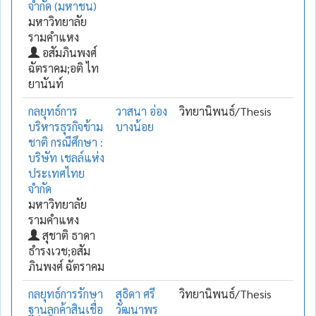
จำกัด (มหาชน)
มหาวิทยาลัย
รามคำแหง
อสัมภินพงศ์
ฉัตราคม;อติ ไท
ยานันท์
กลยุทธ์การ
วาสนา อ่อง
วิทยานิพนธ์/Thesis
บริหารธุรกิจข้าม
บางน้อย
ชาติ กรณีศึกษา :
บริษัท เชลล์แห่ง
ประเทศไทย
จำกัด
มหาวิทยาลัย
รามคำแหง
สุชาติ ธาดา
ธำรงเวช;อสัม
ภินพงศ์ ฉัตราคม
กลยุทธ์การรักษา
สุธิดา ศรี
วิทยานิพนธ์/Thesis
ฐานลูกค้าสินเชื่อ
วัฒนาพร