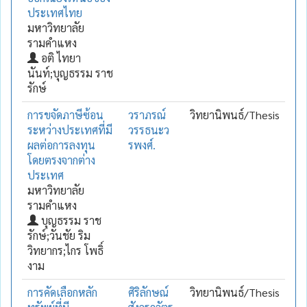
ประเทศไทย
มหาวิทยาลัย
รามคำแหง
อติ ไทยา
นันท์;บุญธรรม ราช
รักษ์
การขจัดภาษีซ้อน
วราภรณ์
วิทยานิพนธ์/Thesis
ระหว่างประเทศที่มี
วรรธนะว
ผลต่อการลงทุน
รพงศ์.
โดยตรงจากต่าง
ประเทศ
มหาวิทยาลัย
รามคำแหง
บุญธรรม ราช
รักษ์;วันชัย ริม
วิทยากร;ไกร โพธิ์
งาม
การคัดเลือกหลัก
ศิริลักษณ์
วิทยานิพนธ์/Thesis