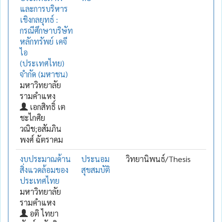
และการบริหาร
เชิงกลยุทธ์ :
กรณีศึกษาบริษัท
หลักทรัพย์ เคจี
ไอ
(ประเทศไทย)
จำกัด (มหาชน)
มหาวิทยาลัย
รามคำแหง
เอกสิทธิ์ เต
ชะไกศิย
วณิช;อสัมภิน
พงศ์ ฉัตราคม
งบประมาณด้าน
ประนอม
วิทยานิพนธ์/Thesis
สิ่งแวดล้อมของ
สุขสมบัติ
ประเทศไทย
มหาวิทยาลัย
รามคำแหง
อติ ไทยา