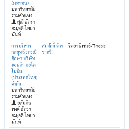
(มหาชน)
มหาวิทยาลัย
รามคำแหง
สุณี ฉัตรา
คม;อติ ไทยา
นันท์
การบริหาร
สมศักดิ์ ทิพ
วิทยานิพนธ์/Thesis
กลยุทธ์ : กรณี
วาศรี.
ศึกษา บริษัท
ฮอนด้า ออโต
โมบิล
(ประเทศไทย)
จำกัด
มหาวิทยาลัย
รามคำแหง
อสัมภิน
พงศ์ ฉัตรา
คม;อติ ไทยา
นันท์