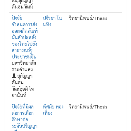
คม;สุกัญญา
ตันธนวัฒน์
ปัจจัย
ปจิรยา โน
วิทยานิพนธ์/Thesis
กำหนดการส่ง
นทิง
ออกผลิตภัณฑ์
มันสำปะหลัง
ของไทยไปยัง
สาธารณรัฐ
ประชาชนจีน
มหาวิทยาลัย
รามคำแหง
สุกัญญา
ตันธน
วัฒน์;อติ ไท
ยานันท์
ปัจจัยที่มีผล
พิศมัย ทอง
วิทยานิพนธ์/Thesis
ต่อการเลือก
เที่ยง
ศึกษาต่อ
ระดับปริญญา