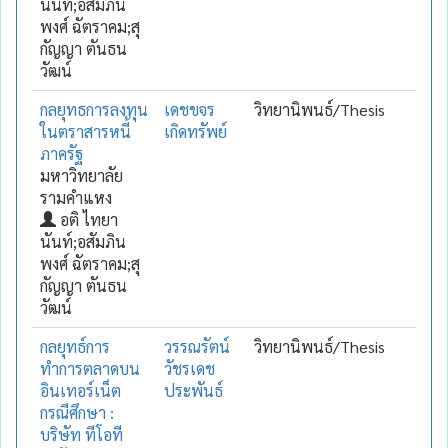
นันท์;อสัมภิน
พงศ์ ฉัตราคม;สุ
กัญญา ตันธน
วัฒน์
กลยุทธการลงทุน
เดชขจร
วิทยานิพนธ์/Thesis
ในตราสารหนี้
เกิดทรัพย์
ภาครัฐ
มหาวิทยาลัย
รามคำแหง
อติ ไทยา
นันท์;อสัมภิน
พงศ์ ฉัตราคม;สุ
กัญญา ตันธน
วัฒน์
กลยุทธ์การ
วรรณรัตน์
วิทยานิพนธ์/Thesis
ทำการตลาดบน
วัชรเดช
อินเทอร์เน็ต
ประพันธ์
กรณีศึกษา :
บริษัท ทีโอที