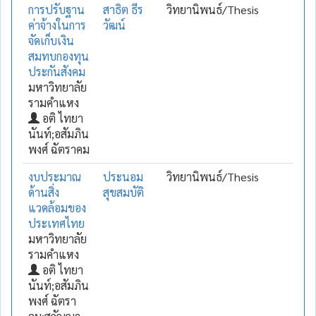
การปรับฐาน
สาธิต ธีร
วิทยานิพนธ์/Thesis
ค่าจ้างในการ
วัฒน์
จัดเก็บเงิน
สมทบกองทุน
ประกันสังคม
มหาวิทยาลัย
รามคำแหง
อติ ไทยา
นันท์;อสัมภิน
พงศ์ ฉัตราคม
งบประมาณ
ประนอม
วิทยานิพนธ์/Thesis
ด้านสิ่ง
สุขสมบัติ
แวดล้อมของ
ประเทศไทย
มหาวิทยาลัย
รามคำแหง
อติ ไทยา
นันท์;อสัมภิน
พงศ์ ฉัตรา