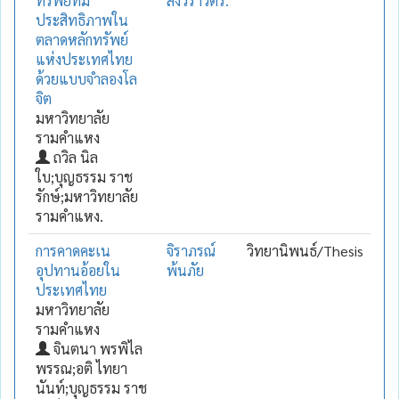
ทรัพย์ที่มี
สังวราวัตร.
ประสิทธิภาพใน
ตลาดหลักทรัพย์
แห่งประเทศไทย
ด้วยแบบจำลองโล
จิต
มหาวิทยาลัย
รามคำแหง
ถวิล นิล
ใบ;บุญธรรม ราช
รักษ์;มหาวิทยาลัย
รามคำแหง.
การคาดคะเน
จิราภรณ์
วิทยานิพนธ์/Thesis
อุปทานอ้อยใน
พ้นภัย
ประเทศไทย
มหาวิทยาลัย
รามคำแหง
จินตนา พรพิไล
พรรณ;อติ ไทยา
นันท์;บุญธรรม ราช