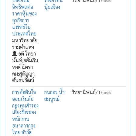
ปัจจัยที่มี
ทิพยรัตน์
วิทยานิพนธ์/Thesis
อิทธิพลต่อ
นุ้ยเมือง
ราคาหุ้นของ
ธุรกิจการ
แพทย์ใน
ประเทศไทย
มหาวิทยาลัย
รามคำแหง
อติ ไทยา
นันท์;อสัมภิน
พงศ์ ฉัตรา
คม;สุกัญญา
ตันธนวัฒน์
การตัดสินใจ
กนกอร น้ำ
วิทยานิพนธ์/Thesis
ออมเงินกับ
สมบูรณ์
กองทุนสำรอง
เลี้ยงชีพของ
พนักงาน
ธนาคารกรุง
ไทย จำกัด