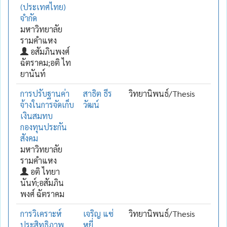
(ประเทศไทย)
จำกัด
มหาวิทยาลัย
รามคำแหง
อสัมภินพงศ์
ฉัตราคม;อติ ไท
ยานันท์
การปรับฐานค่า
สาธิต ธีร
วิทยานิพนธ์/Thesis
จ้างในการจัดเก็บ
วัฒน์
เงินสมทบ
กองทุนประกัน
สังคม
มหาวิทยาลัย
รามคำแหง
อติ ไทยา
นันท์;อสัมภิน
พงศ์ ฉัตราคม
การวิเคราะห์
เจริญ แซ่
วิทยานิพนธ์/Thesis
ประสิทธิภาพ
หยี่