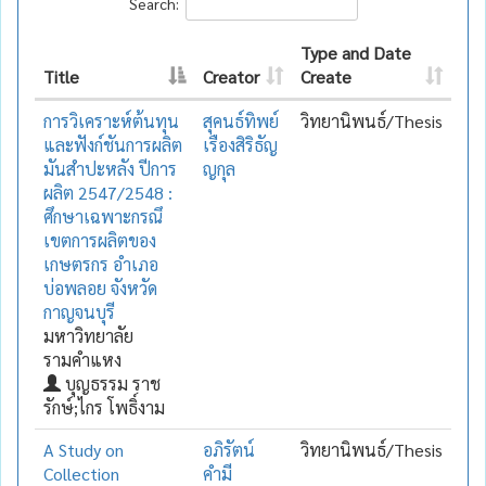
Search:
Type and Date
Title
Creator
Create
การวิเคราะห์ต้นทุน
สุคนธ์ทิพย์
วิทยานิพนธ์/Thesis
และฟังก์ชันการผลิต
เรืองสิริธัญ
มันสำปะหลัง ปีการ
ญกุล
ผลิต 2547/2548 :
ศึกษาเฉพาะกรณึ
เขตการผลิตของ
เกษตรกร อำเภอ
บ่อพลอย จังหวัด
กาญจนบุรี
มหาวิทยาลัย
รามคำแหง
บุญธรรม ราช
รักษ์;ไกร โพธิ์งาม
A Study on
อภิรัตน์
วิทยานิพนธ์/Thesis
Collection
คำมี