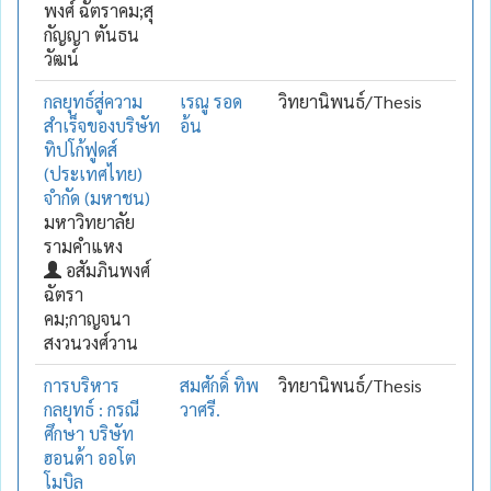
พงศ์ ฉัตราคม;สุ
กัญญา ตันธน
วัฒน์
กลยุทธ์สู่ความ
เรณู รอด
วิทยานิพนธ์/Thesis
สำเร็จของบริษัท
อ้น
ทิปโก้ฟูดส์
(ประเทศไทย)
จำกัด (มหาชน)
มหาวิทยาลัย
รามคำแหง
อสัมภินพงศ์
ฉัตรา
คม;กาญจนา
สงวนวงศ์วาน
การบริหาร
สมศักดิ์ ทิพ
วิทยานิพนธ์/Thesis
กลยุทธ์ : กรณี
วาศรี.
ศึกษา บริษัท
ฮอนด้า ออโต
โมบิล