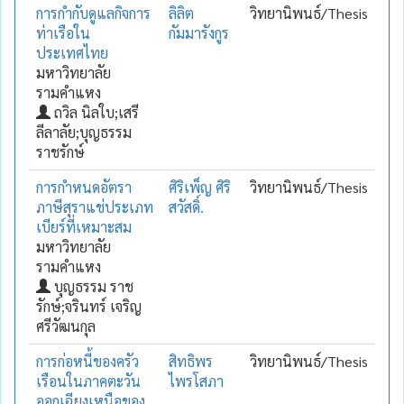
การกำกับดูแลกิจการ
ลิลิต
วิทยานิพนธ์/Thesis
ท่าเรือใน
กัมมารังกูร
ประเทศไทย
มหาวิทยาลัย
รามคำแหง
ถวิล นิลใบ;เสรี
ลีลาลัย;บุญธรรม
ราชรักษ์
การกำหนดอัตรา
ศิริเพ็ญ ศิริ
วิทยานิพนธ์/Thesis
ภาษีสุราแช่ประเภท
สวัสดิ์.
เบียร์ที่เหมาะสม
มหาวิทยาลัย
รามคำแหง
บุญธรรม ราช
รักษ์;จรินทร์ เจริญ
ศรีวัฒนกุล
การก่อหนี้ของครัว
สิทธิพร
วิทยานิพนธ์/Thesis
เรือนในภาคตะวัน
ไพรโสภา
ออกเฉียงเหนือของ