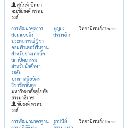
สุนันท์ ปัทมา
คม;ชัยยงค์ พรหม
วงศ์
การพัฒนาชุดการ
บุญยง
วิทยานิพนธ์/Thesis
สอนแบบอิง
สรรพจักร
ประสบการณ์ วิชา
คอมพิวเตอร์พื้นฐาน
สำหรับช่างเทคนิค
สถาปัตยกรรม
สำหรับนักศึกษา
ระดับ
ประกาศนียบัตร
วิชาชีพชั้นสูง
มหาวิทยาลัยสุโขทัย
ธรรมาธิราช
ชัยยงค์ พรหม
วงศ์
การพัฒนามาตรฐาน
ฐาปนีย์
วิทยานิพนธ์/Thesis
การปฏิบัติงาน
ธรรมเมธา