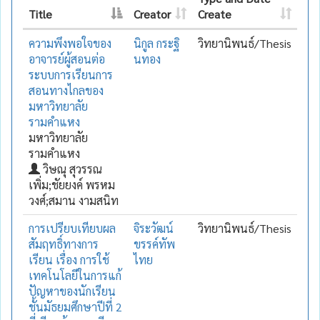
Title
Creator
Create
ความพึงพอใจของ
นิกูล กระฐิ
วิทยานิพนธ์/Thesis
อาจารย์ผู้สอนต่อ
นทอง
ระบบการเรียนการ
สอนทางไกลของ
มหาวิทยาลัย
รามคำแหง
มหาวิทยาลัย
รามคำแหง
วิษณุ สุวรรณ
เพิ่ม;ชัยยงค์ พรหม
วงศ์;สมาน งามสนิท
การเปรียบเทียบผล
จิระวัฒน์
วิทยานิพนธ์/Thesis
สัมฤทธิ์ทางการ
ขรรค์ทัพ
เรียน เรื่อง การใช้
ไทย
เทคโนโลยีในการแก้
ปัญหาของนักเรียน
ชั้นมัธยมศึกษาปีที่ 2