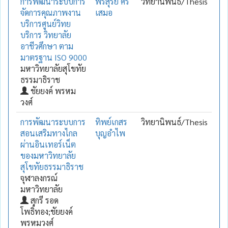
การพัฒนาระบบการ
พรสุรีย์ ศรี
วิทยานิพนธ์/Thesis
จัดการคุณภาพงาน
เสมอ
บริการศูนย์วิทย
บริการ วิทยาลัย
อาชีวศึกษา ตาม
มาตรฐาน ISO 9000
มหาวิทยาลัยสุโขทัย
ธรรมาธิราช
ชัยยงค์ พรหม
วงศ์
การพัฒนาระบบการ
ทิพย์เกสร
วิทยานิพนธ์/Thesis
สอนเสริมทางไกล
บุญอำไพ
ผ่านอินเทอร์เน็ต
ของมหาวิทยาลัย
สุโขทัยธรรมาธิราช
จุฬาลงกรณ์
มหาวิทยาลัย
สุกรี รอด
โพธิ์ทอง;ชัยยงค์
พรหมวงศ์