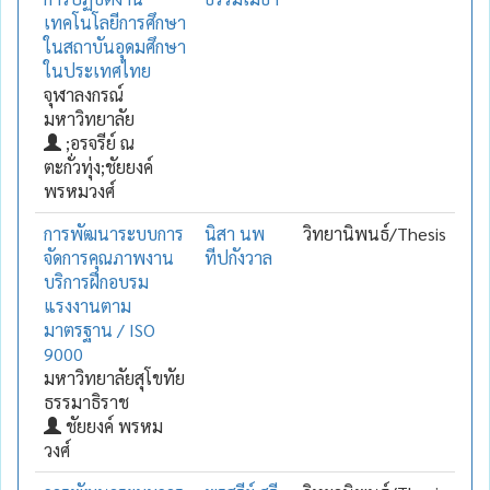
เทคโนโลยีการศึกษา
ในสถาบันอุดมศึกษา
ในประเทศไทย
จุฬาลงกรณ์
มหาวิทยาลัย
;อรจรีย์ ณ
ตะกั่วทุ่ง;ชัยยงค์
พรหมวงศ์
การพัฒนาระบบการ
นิสา นพ
วิทยานิพนธ์/Thesis
จัดการคุณภาพงาน
ทีปกังวาล
บริการฝึกอบรม
แรงงานตาม
มาตรฐาน / ISO
9000
มหาวิทยาลัยสุโขทัย
ธรรมาธิราช
ชัยยงค์ พรหม
วงศ์