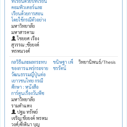
ที่เรียนด้วยบทเรียน
คอมพิวเตอร์และ
เรียนด้วยการสอน
โดยใช้กรณีตัวอย่าง
มหาวิทยาลัย
มหาสารคาม
ไชยยศ เรือง
สุวรรณ ;ชัยยงค์
พรหมวงศ์
กลวิธีและผลกระทบ
ขนิษฐา เพ็
วิทยานิพนธ์/Thesis
ของการแพร่กระจาย
ชรรัตน์
วัฒนธรรมญี่ปุ่นต่อ
เยาวชนไทย กรณี
ศึกษา : หนังสือ
การ์ตูนเรื่องวันพีซ
มหาวิทยาลัย
รามคำแหง
ปฐม ทรัพย์
เจริญ;ชัยยงค์ พรหม
วงศ์;ศักดินา บุญ