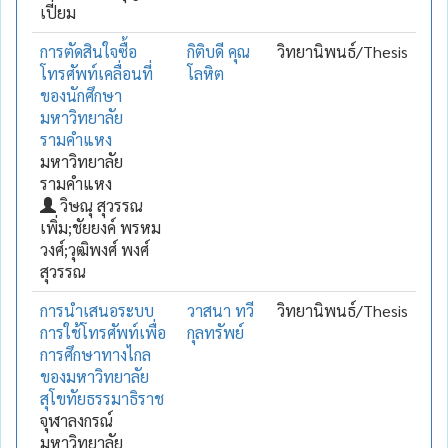
เปี่ยม
การตัดสินใจซื้อ
กิติบดี คุณ
วิทยานิพนธ์/Thesis
โทรศัพท์เคลื่อนที่
โลหิต
ของนักศึกษา
มหาวิทยาลัย
รามคำแหง
มหาวิทยาลัย
รามคำแหง
วิษณุ สุวรรณ
เพิ่ม;ชัยยงค์ พรหม
วงศ์;วุฒิพงศ์ พงศ์
สุวรรณ
การนำเสนอระบบ
วาสนา ทวี
วิทยานิพนธ์/Thesis
การใช้โทรศัพท์เพื่อ
กุลทรัพย์
การศึกษาทางไกล
ของมหาวิทยาลัย
สุโขทัยธรรมาธิราช
จุฬาลงกรณ์
มหาวิทยาลัย