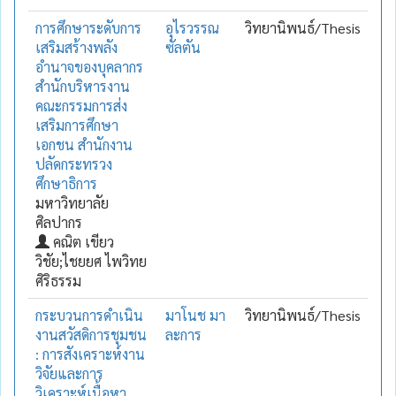
การศึกษาระดับการ
อุไรวรรณ
วิทยานิพนธ์/Thesis
เสริมสร้างพลัง
ซัลตัน
อำนาจของบุคลากร
สำนักบริหารงาน
คณะกรรมการส่ง
เสริมการศึกษา
เอกชน สำนักงาน
ปลัดกระทรวง
ศึกษาธิการ
มหาวิทยาลัย
ศิลปากร
คณิต เขียว
วิชัย;ไชยยศ ไพวิทย
ศิริธรรม
กระบวนการดำเนิน
มาโนช มา
วิทยานิพนธ์/Thesis
งานสวัสดิการชุมชน
ละการ
: การสังเคราะห์งาน
วิจัยและการ
วิเคราะห์เนื้อหา