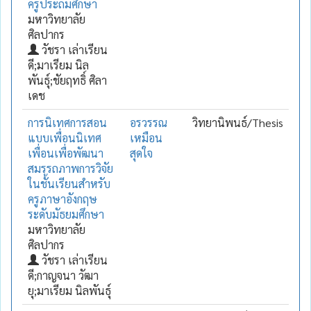
ครูประถมศึกษา
มหาวิทยาลัย
ศิลปากร
วัชรา เล่าเรียน
ดี;มาเรียม นิล
พันธุ์;ชัยฤทธิ์ ศิลา
เดช
การนิเทศการสอน
อรวรรณ
วิทยานิพนธ์/Thesis
แบบเพื่อนนิเทศ
เหมือน
เพื่อนเพื่อพัฒนา
สุดใจ
สมรรถภาพการวิจัย
ในชั้นเรียนสำหรับ
ครูภาษาอังกฤษ
ระดับมัธยมศึกษา
มหาวิทยาลัย
ศิลปากร
วัชรา เล่าเรียน
ดี;กาญจนา วัฒา
ยุ;มาเรียม นิลพันธุ์