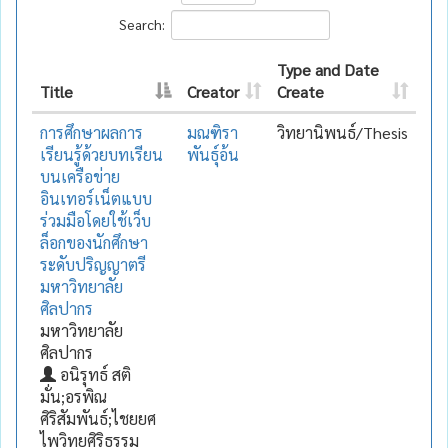
Search:
Type and Date
Title
Creator
Create
การศึกษาผลการ
มณฑิรา
วิทยานิพนธ์/Thesis
เรียนรู้ด้วยบทเรียน
พันธุ์อ้น
บนเครือข่าย
อินเทอร์เน็ตแบบ
ร่วมมือโดยใช้เว็บ
ล็อกของนักศึกษา
ระดับปริญญาตรี
มหาวิทยาลัย
ศิลปากร
มหาวิทยาลัย
ศิลปากร
อนิรุทธ์ สติ
มั่น;อรพิณ
ศิริสัมพันธ์;ไชยยศ
ไพวิทยศิริธรรม