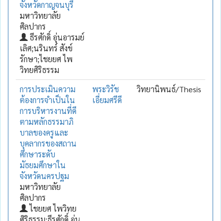
จังหวัดกาญจนบุรี
มหาวิทยาลัย
ศิลปากร
ธีรศักดิ์ อุ่นอารมย์
เลิศ;นรินทร์ สังข์
รักษา;ไชยยศ ไพ
วิทยศิริธรรม
การประเมินความ
พระวิรัช
วิทยานิพนธ์/Thesis
ต้องการจำเป็นใน
เอี่ยมศรีดี
การบริหารงานที่ดี
ตามหลักธรรมาภิ
บาลของครูและ
บุคลากรของสถาน
ศึกษาระดับ
มัธยมศึกษาใน
จังหวัดนครปฐม
มหาวิทยาลัย
ศิลปากร
ไชยยศ ไพวิทย
ศิริธรรม;ธีรศักดิ์ อุ่น