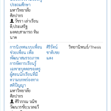
ประถมศึกษา
มหาวิทยาลัย
ศิลปากร
วัชรา เล่าเรียน
ดี;ประเสริฐ
มงคล;สามารถ ทิม
นาค
การนิเทศแบบเพื่อน
ศิริรัตน์
วิทยานิพนธ์/Thesis
ช่วยเพื่อน เพื่อ
ชาติเชย
พัฒนาสมรรถภาพ
แดง
การจัดการเรียนรู้
เฉพาะบุคคลของครู
ผู้สอนนักเรียนที่มี
ความบกพร่องทาง
สติปัญญา
มหาวิทยาลัย
ศิลปากร
ศิริวรรณ วณิช
วัฒนวรชัย;นวลฉวี