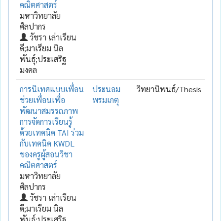
คณิตศาสตร์
มหาวิทยาลัย
ศิลปากร
วัชรา เล่าเรียน
ดี;มาเรียม นิล
พันธุ์;ประเสริฐ
มงคล
การนิเทศแบบเพื่อน
ประนอม
วิทยานิพนธ์/Thesis
ช่วยเพื่อนเพื่อ
พรมเกตุ
พัฒนาสมรรถภาพ
การจัดการเรียนรู้
ด้วยเทคนิค TAI ร่วม
กับเทคนิค KWDL
ของครูผู้สอนวิชา
คณิตศาสตร์
มหาวิทยาลัย
ศิลปากร
วัชรา เล่าเรียน
ดี;มาเรียม นิล
พันธุ์;ประเสริฐ