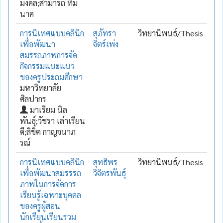
มงคล;สามารถ ทิม
นาค
การนิเทศแบบคลินิก
สุภัทรา
วิทยานิพนธ์/Thesis
เพื่อพัฒนา
จิตร์เพ่ง
สมรรถภาพการจัด
กิจกรรมแนะแนว
ของครูประถมศึกษา
มหาวิทยาลัย
ศิลปากร
มาเรียม นิล
พันธุ์;วัชรา เล่าเรียน
ดี;ลิขิต กาญจนาภ
รณ์
การนิเทศแบบคลินิก
สุทธิพร
วิทยานิพนธ์/Thesis
เพื่อพัฒนาสมรรรถ
วิจิตรพันธุ์
ภาพในการจัดการ
เรียนรู้เฉพาะบุคคล
ของครูผู้สอน
นักเรียนเรียนรวม