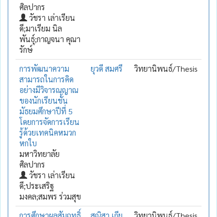
ศิลปากร
วัชรา เล่าเรียน
ดี;มาเรียม นิล
พันธุ์;กาญจนา คุณา
รักษ์
การพัฒนาความ
ยุวดี สมศรี
วิทยานิพนธ์/Thesis
สามารถในการคิด
อย่างมีวิจารณญาณ
ของนักเรียนชั้น
มัธยมศึกษาปีที่ 5
โดยการจัดการเรียน
รู้ด้วยเทคนิคหมวก
หกใบ
มหาวิทยาลัย
ศิลปากร
วัชรา เล่าเรียน
ดี;ประเสริฐ
มงคล;สมพร ร่วมสุข
การศึกษาผลสัมฤทธิ์
สุณิสา เกีย
วิทยานิพนธ์/Thesis