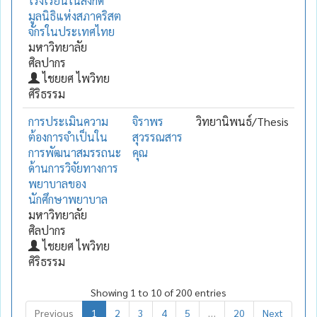
โรงเรียนในสังกัด
มูลนิธิแห่งสภาคริสต
จักรในประเทศไทย
มหาวิทยาลัย
ศิลปากร
ไชยยศ ไพวิทย
ศิริธรรม
การประเมินความ
จิราพร
วิทยานิพนธ์/Thesis
ต้องการจำเป็นใน
สุวรรณสาร
การพัฒนาสมรรถนะ
คุณ
ด้านการวิจัยทางการ
พยาบาลของ
นักศึกษาพยาบาล
มหาวิทยาลัย
ศิลปากร
ไชยยศ ไพวิทย
ศิริธรรม
Showing 1 to 10 of 200 entries
Previous
1
2
3
4
5
…
20
Next