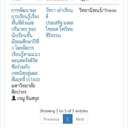
การพัฒนาผล
วัชรา เล่าเรียน
วิทยานิพนธ์/Thesis
การเรียนรู้เรื่อง
ดี
พื้นที่ผิวและ
ประเสริฐ มงคล
ปริมาตร ของ
ไชยยศ ไพวิทย
นักเรียนชั้น
ศิริธรรม
มัธยมศึกษาปีที่
3 โดยจัดการ
เรียนรู้ตามแนว
คอนสตรัคดิวิส
ซึมร่วมกับ
เทคนิคกลุ่มผล
สัมฤทธิ์ (STAD)
มหาวิทยาลัย
ศิลปากร
เรณู จินสกุล
Showing 1 to 1 of 1 entries
Previous
1
Next