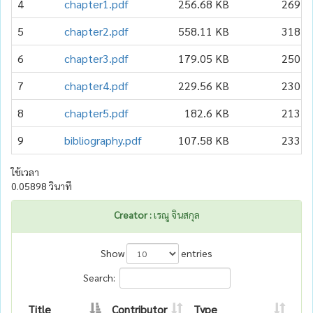
4
chapter1.pdf
256.68 KB
269
5
chapter2.pdf
558.11 KB
318
6
chapter3.pdf
179.05 KB
250
7
chapter4.pdf
229.56 KB
230
8
chapter5.pdf
182.6 KB
213
9
bibliography.pdf
107.58 KB
233
ใช้เวลา
0.05898 วินาที
Creator :
เรณู จินสกุล
Show
entries
Search:
Title
Contributor
Type