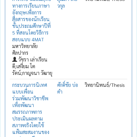
ทางการเรียนภาษา
วกุล
อังกฤษเพื่อการ
สื่อสารของนักเรียน
ชั้นประถมศึกษาปีที่
5 ที่สอนโดยวิธีการ
สอบแบบ 4MAT
มหาวิทยาลัย
ศิลปากร
วัชรา เล่าเรียน
ดี;เสงี่ยม โต
รัตน์;กาญจนา วัฒายุ
กระบวนการนิเทศ
ศักดิ์ชัย บ่อ
วิทยานิพนธ์/Thesis
แบบเพื่อน
คำ
ร่วมพัฒนาวิชาชีพ
เพื่อพัฒนา
สมรรถภาพการ
ประเมินผลตาม
สภาพจริงโดยใช้
แฟ้มสะสมงานของ