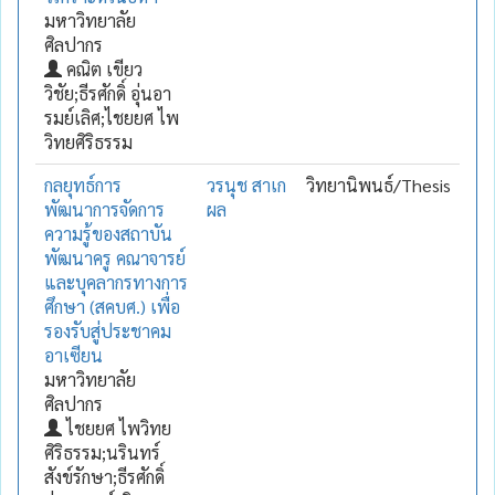
มหาวิทยาลัย
ศิลปากร
คณิต เขียว
วิชัย;ธีรศักดิ์ อุ่นอา
รมย์เลิศ;ไชยยศ ไพ
วิทยศิริธรรม
กลยุทธ์การ
วรนุช สาเก
วิทยานิพนธ์/Thesis
พัฒนาการจัดการ
ผล
ความรู้ของสถาบัน
พัฒนาครู คณาจารย์
และบุคลากรทางการ
ศึกษา (สคบศ.) เพื่อ
รองรับสู่ประชาคม
อาเซียน
มหาวิทยาลัย
ศิลปากร
ไชยยศ ไพวิทย
ศิริธรรม;นรินทร์
สังข์รักษา;ธีรศักดิ์