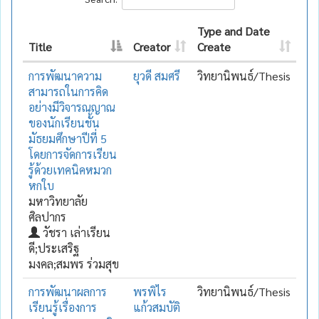
Type and Date
Title
Creator
Create
การพัฒนาความ
ยุวดี สมศรี
วิทยานิพนธ์/Thesis
สามารถในการคิด
อย่างมีวิจารณญาณ
ของนักเรียนชั้น
มัธยมศึกษาปีที่ 5
โดยการจัดการเรียน
รู้ด้วยเทคนิคหมวก
หกใบ
มหาวิทยาลัย
ศิลปากร
วัชรา เล่าเรียน
ดี;ประเสริฐ
มงคล;สมพร ร่วมสุข
การพัฒนาผลการ
พรพิไร
วิทยานิพนธ์/Thesis
เรียนรู้เรื่องการ
แก้วสมบัติ