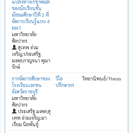
แปลงทางเรขาคณิต
ของนักเรียนชั้น
มัธยมศึกษาปีที่ 2 ที่
จัดการเรียนรู้แบบ 4
MAT
มหาวิทยาลัย
ศิลปากร
สุเทพ อ่วม
เจริญ;ประเสริฐ
มงคล;กาญจนา คุณา
รักษ์
การจัดการศึกษาของ
วิไล
วิทยานิพนธ์/Thesis
โรงเรียนเอกชน
ปรึกษากร
จังหวัดราชบุรี
มหาวิทยาลัย
ศิลปากร
ประเสริฐ มงคล;สุ
เทพ อ่วมเจริญ;มา
เรียม นิลพันธุ์