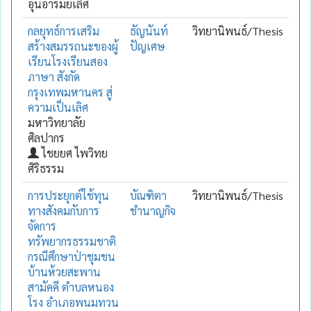
อุ่นอารมย์เลิศ
กลยุทธ์การเสริม
ธัญนันท์
วิทยานิพนธ์/Thesis
สร้างสมรรถนะของผู้
ปัญเศษ
เรียนโรงเรียนสอง
ภาษา สังกัด
กรุงเทพมหานคร สู่
ความเป็นเลิศ
มหาวิทยาลัย
ศิลปากร
ไชยยศ ไพวิทย
ศิริธรรม
การประยุกต์ใช้ทุน
บัณฑิตา
วิทยานิพนธ์/Thesis
ทางสังคมกับการ
ชำนาญกิจ
จัดการ
ทรัพยากรธรรมชาติ
กรณีศึกษาป่าชุมชน
บ้านห้วยสะพาน
สามัคคี ตำบลหนอง
โรง อำเภอพนมทวน