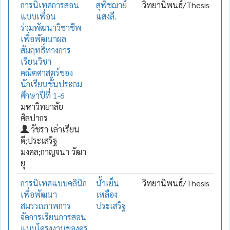
การนิเทศการสอน
สุพิชฌาย์
วิทยานิพนธ์/Thesis
แบบเพื่อน
แสงลี.
ร่วมพัฒนาวิชาชีพ
เพื่อพัฒนาผล
สัมฤทธิ์ทางการ
เรียนวิชา
คณิตศาสตร์ของ
นักเรียนชั้นประถม
ศึกษาปีที่ 1-6
มหาวิทยาลัย
ศิลปากร
วัชรา เล่าเรียน
ดี;ประเสริฐ
มงคล;กาญจนา วัฒา
ยุ
การนิเทศแบบคลินิก
น้ำเย็น
วิทยานิพนธ์/Thesis
เพื่อพัฒนา
เหลือง
สมรรถภาพการ
ประเสริฐ
จัดการเรียนการสอน
แบบโครงงานของครู