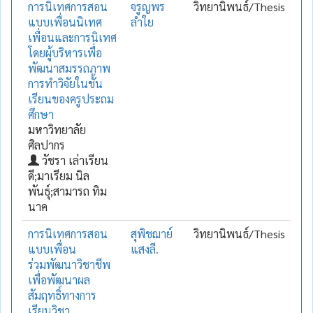
การนิเทศการสอน
จรูญพร
วิทยานิพนธ์/Thesis
แบบเพื่อนนิเทศ
ลำใย
เพื่อนและการนิเทศ
โดยผู้บริหารเพื่อ
พัฒนาสมรรถภาพ
การทำวิจัยในชั้น
เรียนของครูประถม
ศึกษา
มหาวิทยาลัย
ศิลปากร
วัชรา เล่าเรียน
ดี;มาเรียม นิล
พันธุ์;สามารถ ทิม
นาค
การนิเทศการสอน
สุพิชฌาย์
วิทยานิพนธ์/Thesis
แบบเพื่อน
แสงลี.
ร่วมพัฒนาวิชาชีพ
เพื่อพัฒนาผล
สัมฤทธิ์ทางการ
เรียนวิชา