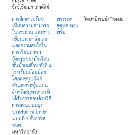
จน์;วิสาข์ จัติ
วัตร์;วัฒนา เกาศัลย์
การศึกษาเปรียบ
พระมหา
วิทยานิพนธ์/Thesis
เทียบความสามารถ
สุขพล ทอง
ในการอ่าน และการ
พริ้ม
เขียนภาษาอังกฤษ
และความสนใจใน
การเรียนภาษา
อังกฤษของนักเรียน
ชั้นมัธยมศึกษาปีที่ 4
โรงเรียนอ้อมน้อย
โสภณชนูปถัมภ์
อำเภอกระทุ่มแบน
จังหวัดสมุทรสาครที่
ได้รับการสอนด้วยวิธี
การสอนแบบมุ่ง
ประสบการณ์ภาษา
แบบที่ 3 กับการส
อนต
มหาวิทยาลัย