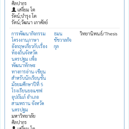
ศิลปากร
เสงี่ยม โต
รัตน์;บำรุง โต
รัตน์;วัฒนา เกาศัลย์
การพัฒนากิจกรรม
ธมน
วิทยานิพนธ์/Thesis
โครงงานภาษา
ชัชวาลกิจ
อังกฤษเกี่ยวกับเรื่อง
กุล
ท้องถิ่นจังหวัด
นครปฐม เพื่อ
พัฒนาทักษะ
ทางการอ่าน-เขียน
สำหรับนักเรียนชั้น
มัธยมศึกษาปีที่ 5
โรงเรียนยอแซฟ
อุปถัมภ์ อำเภอ
สามพราน จังหวัด
นครปฐม
มหาวิทยาลัย
ศิลปากร
เสงี่ยม โต