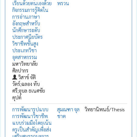
เรียนด้วยตนเองด้วย
พรวน
กิจกรรมการรู้คิดใน
การอ่านภาษา
อังกฤษสำหรับ
นักศึกษาระดับ
ประกาศนียบัตร
วิชาชีพชั้นสูง
ประเภทวิชา
อุตสาหกรรม
มหาวิทยาลัย
ศิลปากร
วิสาข์ จัติ
วัตร์;ฉลอง ทับ
ศรี;อุบล ธเนศชัย
คุปต์
การพัฒนารูปแบบ
สุมณฑา จุล
วิทยานิพนธ์/Thesis
การพัฒนาวิชาชีพ
ชาต
แบบร่วมมือโดยเน้น
ครูเป็นสำคัญเพื่อส่ง
เสริมสมรรถนะการ