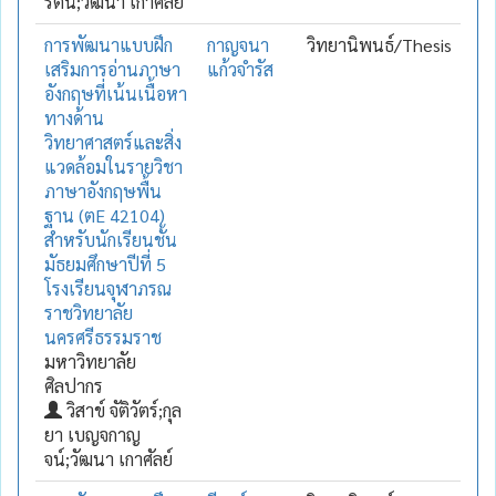
รัตน์;วัฒนา เกาศัลย์
การพัฒนาแบบฝึก
กาญจนา
วิทยานิพนธ์/Thesis
เสริมการอ่านภาษา
แก้วจำรัส
อังกฤษที่เน้นเนื้อหา
ทางด้าน
วิทยาศาสตร์และสิ่ง
แวดล้อมในรายวิชา
ภาษาอังกฤษพื้น
ฐาน (ตE 42104)
สำหรับนักเรียนชั้น
มัธยมศึกษาปีที่ 5
โรงเรียนจุฬาภรณ
ราชวิทยาลัย
นครศรีธรรมราช
มหาวิทยาลัย
ศิลปากร
วิสาข์ จัติวัตร์;กุล
ยา เบญจกาญ
จน์;วัฒนา เกาศัลย์