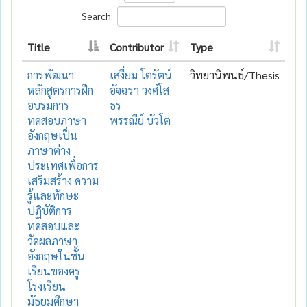
Search:
Title
Contributor
Type
การพัฒนา
เสงี่ยม โตรัตน์
วิทยานิพนธ์/Thesis
หลักสูตรการฝึก
อัจฉรา วงศ์โส
อบรมการ
ธร
ทดสอบภาษา
พรรณีย์ บัวโต
อังกฤษเป็น
ภาษาต่าง
ประเทศเพื่อการ
เสริมสร้าง ความ
รู้และทักษะ
ปฏิบัติการ
ทดสอบและ
วัดผลภาษา
อังกฤษในชั้น
เรียนของครู
โรงเรียน
มัธยมศึกษา