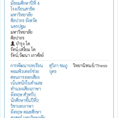
มัธยมศึกษาปีที่ 4
โรงเรียนสาธิต
มหาวิทยาลัย
ศิลปากร จังหวัด
นครปฐม
มหาวิทยาลัย
ศิลปากร
บำรุง โต
รัตน์;เสงี่ยม โต
รัตน์;วัฒนา เกาศัลย์
การพัฒนาบทเรียน
สุวิภา ชมภู
วิทยานิพนธ์/Thesis
คอมพิวเตอร์ช่วย
บุตร
สอนการออกเสียง
เน้นหนักในคำและ
ทำนองเสียงภาษา
อังกฤษ สำหรับ
นักศึกษาชั้นปีที่2
วิชาเอกภาษา
อังกฤษ คณะศึกษา
ศาสตร์ มหาวิทยาลัย