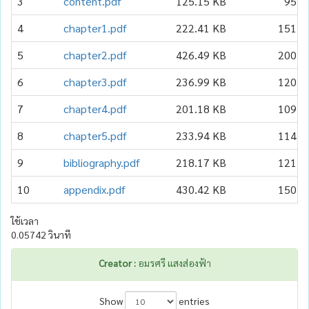
3
content.pdf
125.15 KB
95
4
chapter1.pdf
222.41 KB
151
5
chapter2.pdf
426.49 KB
200
6
chapter3.pdf
236.99 KB
120
7
chapter4.pdf
201.18 KB
109
8
chapter5.pdf
233.94 KB
114
9
bibliography.pdf
218.17 KB
121
10
appendix.pdf
430.42 KB
150
ใช้เวลา
0.05742 วินาที
Creator :
อมรศรี แสงส่องฟ้า
Show
entries