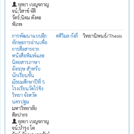
กุลยา เบญจกาญ
จน์;วิสาข์ จัติ
วัตร์;นิคม ตังคะ
พิภพ
การพัฒนาแบบฝึก
ศศิวิมล กังลี่
วิทยานิพนธ์/Thesis
ทักษะการอ่านเพื่อ
การสื่อสารจาก
หนังสือพิมพ์และ
นิตยสารภาษา
อังกฤษ สำหรับ
นักเรียนชั้น
มัธยมศึกษาปีที่ 5
โรงเรียนวัดไร่ขิง
วิทยา จังหวัด
นครปฐม
มหาวิทยาลัย
ศิลปากร
กุลยา เบญจกาญ
จน์;บำรุง โต