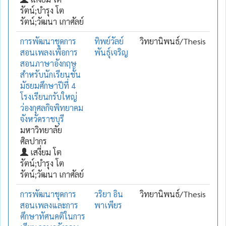
รัตน์;บำรุง โต
รัตน์;วัฒนา เกาศัลย์
การพัฒนาชุดการ
ทิพย์วัลย์
วิทยานิพนธ์/Thesis
สอนเพลงเพื่อการ
พันธุ์เจริญ
สอนภาษาอังกฤษ
สำหรับนักเรียนชั้น
มัธยมศึกษาปีที่ 4
โรงเรียนกรับใหญ่
ว่องกุศลกิจพิทยาคม
จังหวัดราชบุรี
มหาวิทยาลัย
ศิลปากร
เสงี่ยม โต
รัตน์;บํารุง โต
รัตน์;วัฒนา เกาศัลย์
การพัฒนาชุดการ
วริยา อิน
วิทยานิพนธ์/Thesis
สอนเพลงและการ
พาเพียร
ศึกษาทัศนคติในการ