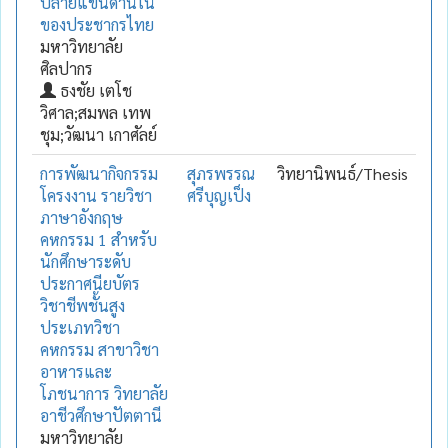
ปลายแขนด้านใน
ของประชากรไทย
มหาวิทยาลัย
ศิลปากร
ธงชัย เตโช
วิศาล;สมพล เทพ
ชุม;วัฒนา เกาศัลย์
การพัฒนากิจกรรม
สุภรพรรณ
วิทยานิพนธ์/Thesis
โครงงาน รายวิชา
ศรีบุญเป็ง
ภาษาอังกฤษ
คหกรรม 1 สำหรับ
นักศึกษาระดับ
ประกาศนียบัตร
วิชาชีพชั้นสูง
ประเภทวิชา
คหกรรม สาขาวิชา
อาหารและ
โภชนาการ วิทยาลัย
อาชีวศึกษาปัตตานี
มหาวิทยาลัย