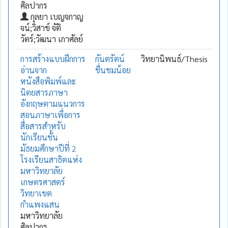
ศิลปากร
กุลยา เบญจกาญ
จน์;วิสาข์ จัติ
วัตร์;วัฒนา เกาศัลย์
การสร้างแบบฝึกการ
กันตรัตน์
วิทยานิพนธ์/Thesis
อ่านจาก
ชื่นชมน้อย
หนังสือพิมพ์และ
นิตยสารภาษา
อังกฤษตามแนวการ
สอนภาษาเพื่อการ
สื่อสารสำหรับ
นักเรียนชั้น
มัธยมศึกษาปีที่ 2
โรงเรียนสาธิตแห่ง
มหาวิทยาลัย
เกษตรศาสตร์
วิทยาเขต
กำแพงแสน
มหาวิทยาลัย
ศิลปากร