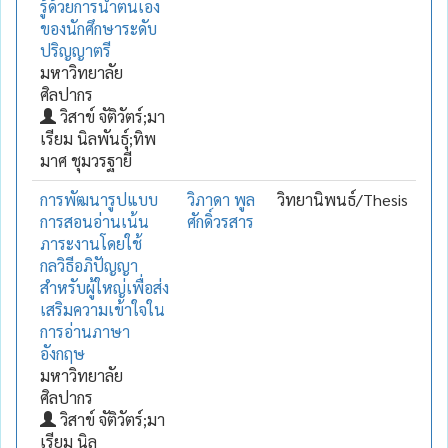
รู้ด้วยการนำตนเอง
ของนักศึกษาระดับ
ปริญญาตรี
มหาวิทยาลัย
ศิลปากร
วิสาข์ จัติวัตร์;มา
เรียม นิลพันธุ์;ทิพ
มาศ ชุมวรฐายี
การพัฒนารูปแบบ
วิภาดา พูล
วิทยานิพนธ์/Thesis
การสอนอ่านเน้น
ศักดิ์วรสาร
ภาระงานโดยใช้
กลวิธีอภิปัญญา
สำหรับผู้ใหญ่เพื่อส่ง
เสริมความเข้าใจใน
การอ่านภาษา
อังกฤษ
มหาวิทยาลัย
ศิลปากร
วิสาข์ จัติวัตร์;มา
เรียม นิล