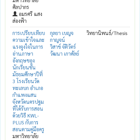
มหาวิทยาลัย
ศิลปากร
อมรศรี แสง
ส่องฟ้า
การเปรียบเทียบ
กุลยา เบญจ
วิทยานิพนธ์/Thesis
ความเข้าใจและ
กาญจน์
แรงจูงใจในการ
วิสาข์ จัติวัตร์
อ่านภาษา
วัฒนา เกาศัลย์
อังกฤษของ
นักเรียนชั้น
มัธยมศึกษาปีที่
3 โรงเรียนวัด
ทะเลบก อำเภอ
กำแพงแสน
จังหวัดนครปฐม
ที่ได้รับการสอน
ด้วยวิธี KWL-
PLUS กับการ
สอนตามคู่มือครู
มหาวิทยาลัย