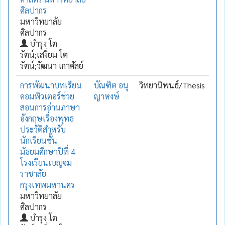
ศิลปากร
มหาวิทยาลัย
ศิลปากร
บํารุง โต
รัตน์;เสงี่ยม โต
รัตน์;วัฒนา เกาศัลย์
การพัฒนาบทเรียน
บัณฑิต อนุ
วิทยานิพนธ์/Thesis
คอมพิวเตอร์ช่วย
ญาหงษ์
สอนการอ่านภาษา
อังกฤษเรื่องพุทธ
ประวัติสำหรับ
นักเรียนชั้น
มัธยมศึกษาปีที่ 4
โรงเรียนเบญจม
ราชาลัย
กรุงเทพมหานคร
มหาวิทยาลัย
ศิลปากร
บำรุง โต