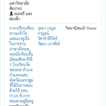
มหาวิทยาลัย
ศิลปากร
อมรศรี แสง
ส่องฟ้า
การเปรียบเทียบ
กุลยา เบญจ
วิทยานิพนธ์/Thesis
ความเข้าใจ
กาญจน์
และแรงจูงใจ
วิสาข์ จัติวัตร์
ในการอ่าน
วัฒนา เกาศัลย์
ภาษาอังกฤษ
ของนักเรียนชั้น
มัธยมศึกษาปีที่
3 โรงเรียนวัด
ทะเลบก อำเภอ
กำแพงแสน
จังหวัดนครปฐม
ที่ได้รับการสอน
ด้วยวิธี KWL-
PLUS กับ การ
สอนตามคู่มือครู