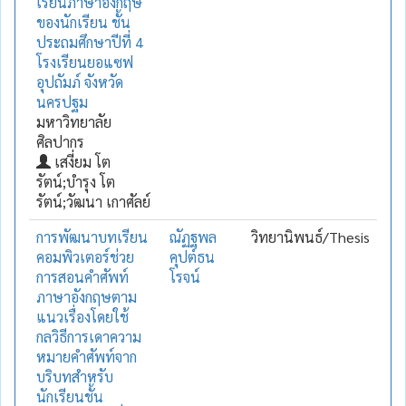
เรียนภาษาอังกฤษ
ของนักเรียน ชั้น
ประถมศึกษาปีที่ 4
โรงเรียนยอแซฟ
อุปถัมภ์ จังหวัด
นครปฐม
มหาวิทยาลัย
ศิลปากร
เสงี่ยม โต
รัตน์;บำรุง โต
รัตน์;วัฒนา เกาศัลย์
การพัฒนาบทเรียน
ณัฏฐพล
วิทยานิพนธ์/Thesis
คอมพิวเตอร์ช่วย
คุปต์ธน
การสอนคำศัพท์
โรจน์
ภาษาอังกฤษตาม
แนวเรื่องโดยใช้
กลวิธีการเดาความ
หมายคำศัพท์จาก
บริบทสำหรับ
นักเรียนชั้น