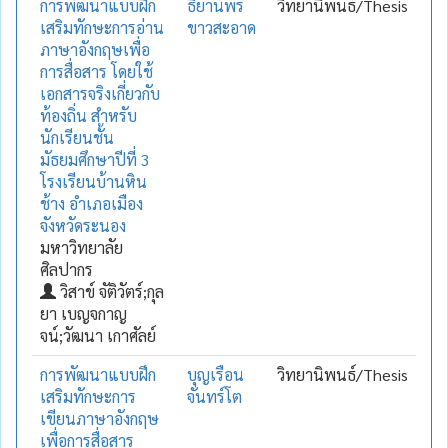
การพัฒนาแบบฝึก
ธียาน์พร
วิทยานิพนธ์/Thesis
เสริมทักษะการอ่าน
ขาวสะอาด
ภาษาอังกฤษเพื่อ
การสื่อสาร โดยใช้
เอกสารจริงเกี่ยวกับ
ท้องถิ่น สำหรับ
นักเรียนชั้น
มัธยมศึกษาปีที่ 3
โรงเรียนบ้านหิน
ช้าง อำเภอเมือง
จังหวัดระนอง
มหาวิทยาลัย
ศิลปากร
วิสาข์ จัติวัตร์;กุล
ยา เบญจกาญ
จน์;วัฒนา เกาศัลย์
การพัฒนาแบบฝึก
บุญเรือน
วิทยานิพนธ์/Thesis
เสริมทักษะการ
จันทร์โต
เขียนภาษาอังกฤษ
เพื่อการสื่อสาร