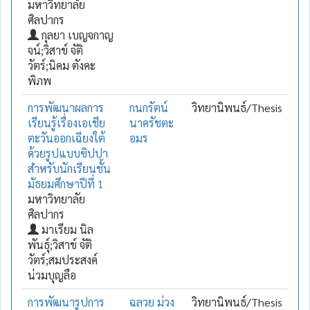
มหาวิทยาลัย
ศิลปากร
กุลยา เบญจกาญ
จน์;วิสาข์ จัติ
วัตร์;นิคม ตังคะ
พิภพ
การพัฒนาผลการ
กนกรัตน์
วิทยานิพนธ์/Thesis
เรียนรู้เรื่องเอเชีย
นาครัชตะ
ตะวันออกเฉียงใต้
อมร
ด้วยรูปแบบซิปปา
สำหรับนักเรียนชั้น
มัธยมศึกษาปีที่ 1
มหาวิทยาลัย
ศิลปากร
มาเรียม นิล
พันธุ์;วิสาข์ จัติ
วัตร์;สมประสงค์
น่วมบุญลือ
การพัฒนารูปการ
ฉลวย ม่วง
วิทยานิพนธ์/Thesis