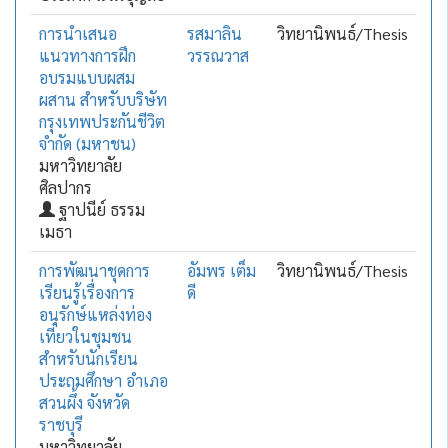
การนำเสนอ
รสมาลิน
วิทยานิพนธ์/Thesis
แนวทางการฝึก
วรรณวาส
อบรมแบบผสม
ผสาน สำหรับบริษัท
กรุงเทพประกันชีวิต
จำกัด ‪(มหาชน)‬
มหาวิทยาลัย
ศิลปากร
ฐาปนีย์ ธรรม
เมธา
การพัฒนาชุดการ
อัมพร เต็ม
วิทยานิพนธ์/Thesis
เรียนรู้เรื่องการ
ดี
อนุรักษ์แหล่งท่อง
เที่ยวในชุมชน
สำหรับนักเรียน
ประถมศึกษา อำเภอ
สวนผึ้ง จังหวัด
ราชบุรี
มหาวิทยาลัย