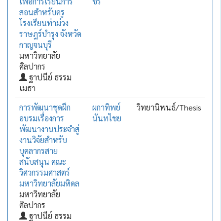
เพื่อการเรียนการ
ชร
สอนสำหรับครู
โรงเรียนท่าม่วง
ราษฎร์บำรุง จังหวัด
กาญจนบุรี
มหาวิทยาลัย
ศิลปากร
ฐาปนีย์ ธรรม
เมธา
การพัฒนาชุดฝึก
ผกาทิพย์
วิทยานิพนธ์/Thesis
อบรมเรื่องการ
นันทไชย
พัฒนางานประจำสู่
งานวิจัยสำหรับ
บุคลากรสาย
สนับสนุน คณะ
วิศวกรรมศาสตร์
มหาวิทยาลัยมหิดล
มหาวิทยาลัย
ศิลปากร
ฐาปนีย์ ธรรม