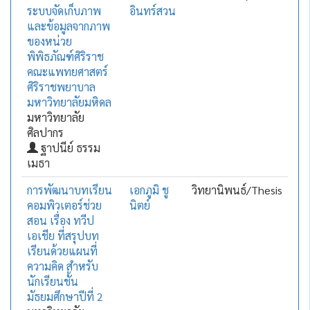
ระบบจัดเก็บภาพ
อินทร์สวน
และข้อมูลจากภาพ
ของหน่วย
พิพิธภัณฑ์ศิริราช
คณะแพทยศาสตร์
ศิริราชพยาบาล
มหาวิทยาลัยมหิดล
มหาวิทยาลัย
ศิลปากร
ฐาปนีย์ ธรรม
เมธา
การพัฒนาบทเรียน
เอกภูมิ ชู
วิทยานิพนธ์/Thesis
คอมพิวเตอร์ช่วย
นิตย์
สอน เรื่อง ทวีป
เอเชีย ที่สรุปบท
เรียนด้วยแผนที่
ความคิด สำหรับ
นักเรียนชั้น
มัธยมศึกษาปีที่ 2