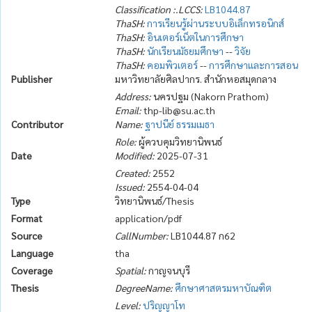
Classification :.LCCS:
LB1044.87
ThaSH:
การเรียนรู้ผ่านระบบอิเล็กทรอนิกส์
ThaSH:
อินเตอร์เน็ตในการศึกษา
ThaSH:
นักเรียนมัธยมศึกษา
--
วิจัย
ThaSH:
คอมพิวเตอร์
--
การศึกษาและการสอน
Publisher
มหาวิทยาลัยศิลปากร. สำนักหอสมุดกลาง
Address:
นครปฐม (Nakorn Prathom)
Email:
thp-lib@su.ac.th
Contributor
Name:
ฐาปนีย์ ธรรมเมธา
Role:
ผู้ควบคุมวิทยานิพนธ์
Date
Modified:
2025-07-31
Created:
2552
Issued:
2554-04-04
Type
วิทยานิพนธ์/Thesis
Format
application/pdf
Source
CallNumber:
LB1044.87 ก62
Language
tha
Coverage
Spatial:
กาญจนบุรี
Thesis
DegreeName:
ศึกษาศาสตรมหาบัณฑิต
Level:
ปริญญาโท