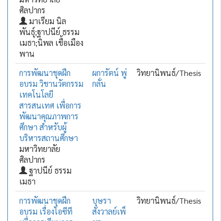
ศิลปากร
มาเรียม นิล
พันธุ์;ฐาปนีย์ ธรรม
เมธา;นิพล เชื้อเมือง
พาน
การพัฒนาชุดฝึก
ผการัตน์ พู่
วิทยานิพนธ์/Thesis
อบรม วิชานวัตกรรม
กลั่น
เทคโนโลยี
สารสนเทศ เพื่อการ
พัฒนาคุณภาพการ
ศึกษา สำหรับผู้
บริหารสถานศึกษา
มหาวิทยาลัย
ศิลปากร
ฐาปนีย์ ธรรม
เมธา
การพัฒนาชุดฝึก
บุษรา
วิทยานิพนธ์/Thesis
อบรม เรื่องไอซีที
สังวาลย์เพ็