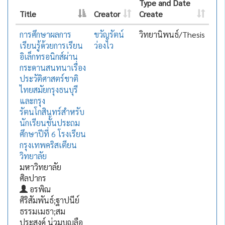
Type and Date
Title
Creator
Create
การศึกษาผลการ
ขวัญรัตน์
วิทยานิพนธ์/Thesis
เรียนรู้ด้วยการเรียน
ว่องไว
อิเล็กทรอนิกส์ผ่าน
กระดานสนทนาเรื่อง
ประวัติศาสตร์ชาติ
ไทยสมัยกรุงธนบุรี
และกรุง
รัตนโกสินทร์สำหรับ
นักเรียนชั้นประถม
ศึกษาปีที่ 6 โรงเรียน
กรุงเทพคริสเตียน
วิทยาลัย
มหาวิทยาลัย
ศิลปากร
อรพิณ
ศิริสัมพันธ์;ฐาปนีย์
ธรรมเมธา;สม
ประสงค์ น่วมบุญลือ