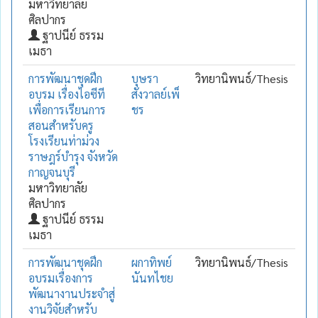
มหาวิทยาลัย
ศิลปากร
ฐาปนีย์ ธรรม
เมธา
การพัฒนาชุดฝึก
บุษรา
วิทยานิพนธ์/Thesis
อบรม เรื่องไอซีที
สังวาลย์เพ็
เพื่อการเรียนการ
ชร
สอนสำหรับครู
โรงเรียนท่าม่วง
ราษฎร์บำรุง จังหวัด
กาญจนบุรี
มหาวิทยาลัย
ศิลปากร
ฐาปนีย์ ธรรม
เมธา
การพัฒนาชุดฝึก
ผกาทิพย์
วิทยานิพนธ์/Thesis
อบรมเรื่องการ
นันทไชย
พัฒนางานประจำสู่
งานวิจัยสำหรับ