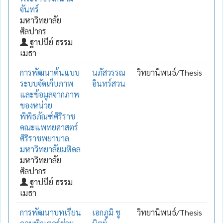
จันทร์
มหาวิทยาลัย
ศิลปากร
ฐาปนีย์ ธรรม
เมธา
การพัฒนาต้นแบบ
นภัสวรรณ
วิทยานิพนธ์/Thesis
ระบบจัดเก็บภาพ
อินทร์สวน
และข้อมูลจากภาพ
ของหน่วย
พิพิธภัณฑ์ศิริราช
คณะแพทยศาสตร์
ศิริราชพยาบาล
มหาวิทยาลัยมหิดล
มหาวิทยาลัย
ศิลปากร
ฐาปนีย์ ธรรม
เมธา
การพัฒนาบทเรียน
เอกภูมิ ชู
วิทยานิพนธ์/Thesis