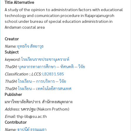
Title Alternative
A study of the opinion to administration factors with educational
technology and comunication procedure in Rajaprajanugroh
school under bureau of special education administration in
Andaman coastal area
Creator
Name:
ยุทธกิจ สัตยาวุธ
Subject
keyword:
โรงเรียนราชประชานุเคราะห์
ThaSH:
บุคลากรทางการศึกษา
--
ทัศนคติ
--
วิจัย
Classification :.LCCS:
LB2831.585
ThaSH:
โรงเรียน
--
การบริหาร
--
วิจัย
ThaSH:
โรงเรียน
--
เทคโนโลยีสารสนเทศ
Publisher
มหาวิทยาลัยศิลปากร. สำนักหอสมุดกลาง
Address:
นครปฐม (Nakorn Prathom)
Email:
thp-lib@su.ac.th
Contributor
Name:
ฐาปนีย์ ธรรมเมธา