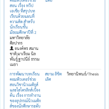
คอมพิวเตอร์ช่วย
นิตย์
สอน เรื่อง ทวีป
เอเชีย ที่สรุปบท
เรียนด้วยแผนที่
ความคิด สำหรับ
นักเรียนชั้น
มัธยมศึกษาปีที่ 2
มหาวิทยาลัย
ศิลปากร
อนงค์พร สมาน
ชาติ;มาเรียม นิล
พันธุ์;ฐาปนีย์ ธรรม
เมธา
การพัฒนาบทเรียน
สยาม ลิขิต
วิทยานิพนธ์/Thesis
คอมพิวเตอร์ช่วย
เลิศ
สอนวิชานิวเมติกส์
และไฮโดรลิกส์เบื้อง
ต้น เรื่อง การทำงาน
ของอุปกรณ์นิวเมติก
ส์ของนักศึกษาระดับ