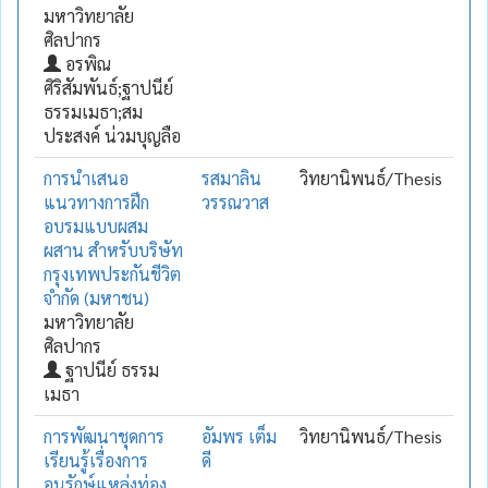
มหาวิทยาลัย
ศิลปากร
อรพิณ
ศิริสัมพันธ์;ฐาปนีย์
ธรรมเมธา;สม
ประสงค์ น่วมบุญลือ
การนำเสนอ
รสมาลิน
วิทยานิพนธ์/Thesis
แนวทางการฝึก
วรรณวาส
อบรมแบบผสม
ผสาน สำหรับบริษัท
กรุงเทพประกันชีวิต
จำกัด ‪(มหาชน)‬
มหาวิทยาลัย
ศิลปากร
ฐาปนีย์ ธรรม
เมธา
การพัฒนาชุดการ
อัมพร เต็ม
วิทยานิพนธ์/Thesis
เรียนรู้เรื่องการ
ดี
อนุรักษ์แหล่งท่อง