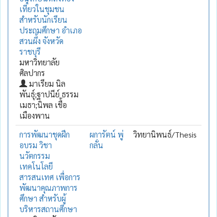
เที่ยวในชุมชน
สำหรับนักเรียน
ประถมศึกษา อำเภอ
สวนผึ้ง จังหวัด
ราชบุรี
มหาวิทยาลัย
ศิลปากร
มาเรียม นิล
พันธุ์;ฐาปนีย์ ธรรม
เมธา;นิพล เชื้อ
เมืองพาน
การพัฒนาชุดฝึก
ผการัตน์ พู่
วิทยานิพนธ์/Thesis
อบรม วิชา
กลั่น
นวัตกรรม
เทคโนโลยี
สารสนเทศ เพื่อการ
พัฒนาคุณภาพการ
ศึกษา สำหรับผู้
บริหารสถานศึกษา