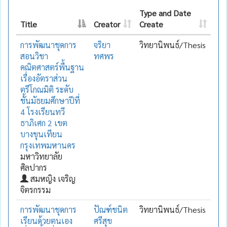
Type and Date
Title
Creator
Create
การพัฒนาชุดการ
จริยา
วิทยานิพนธ์/Thesis
สอนวิชา
ทศพร
คณิตศาสตร์พื้นฐาน
เรื่องอัตราส่วน
ตรีโกณมิติ ระดับ
ชั้นมัธยมศึกษาปีที่
4 โรงเรียนทวี
ธาภิเศก 2 เขต
บางขุนเทียน
กรุงเทพมหานคร
มหาวิทยาลัย
ศิลปากร
สมหญิง เจริญ
จิตรกรรม
การพัฒนาชุดการ
ปัณฑ์ชนิต
วิทยานิพนธ์/Thesis
เรียนด้วยตนเอง
ศรีสุข