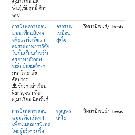
ดี;มาเรียม นิล
พันธุ์;ชัยฤทธิ์ ศิลา
เดช
การนิเทศการสอน
อรวรรณ
วิทยานิพนธ์/Thesis
แบบเพื่อนนิเทศ
เหมือน
เพื่อนเพื่อพัฒนา
สุดใจ
สมรรถภาพการวิจัย
ในชั้นเรียนสำหรับ
ครูภาษาอังกฤษ
ระดับมัธยมศึกษา
มหาวิทยาลัย
ศิลปากร
วัชรา เล่าเรียน
ดี;กาญจนา วัฒา
ยุ;มาเรียม นิลพันธุ์
การนิเทศการสอน
จรูญพร
วิทยานิพนธ์/Thesis
แบบเพื่อนนิเทศ
ลำใย
เพื่อนและการนิเทศ
โดยผู้บริหารเพื่อ