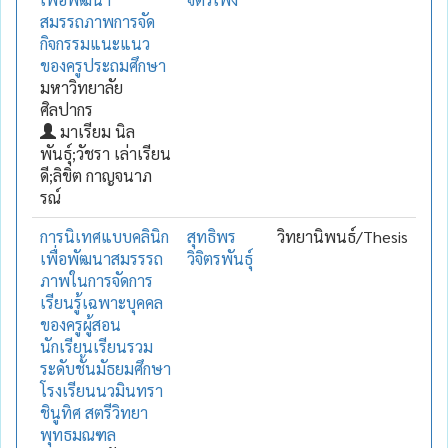
สมรรถภาพการจัด
กิจกรรมแนะแนว
ของครูประถมศึกษา
มหาวิทยาลัย
ศิลปากร
มาเรียม นิล
พันธุ์;วัชรา เล่าเรียน
ดี;ลิขิต กาญจนาภ
รณ์
การนิเทศแบบคลินิก
สุทธิพร
วิทยานิพนธ์/Thesis
เพื่อพัฒนาสมรรรถ
วิจิตรพันธุ์
ภาพในการจัดการ
เรียนรู้เฉพาะบุคคล
ของครูผู้สอน
นักเรียนเรียนรวม
ระดับชั้นมัธยมศึกษา
โรงเรียนนวมินทรา
ชินูทิศ สตรีวิทยา
พุทธมณฑล