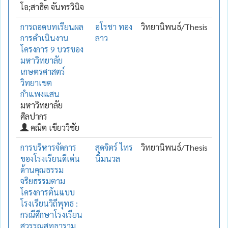
โอ;สาธิต จันทรวินิจ
การถอดบทเรียนผล
อโรชา ทอง
วิทยานิพนธ์/Thesis
การดำเนินงาน
ลาว
โครงการ 9 บวรของ
มหาวิทยาลัย
เกษตรศาสตร์
วิทยาเขต
กำแพงแสน
มหาวิทยาลัย
ศิลปากร
คณิต เขียววิชัย
การบริหารจัดการ
สุดจิตร์ ไทร
วิทยานิพนธ์/Thesis
ของโรงเรียนดีเด่น
นิ่มนวล
ด้านคุณธรรม
จริยธรรมตาม
โครงการต้นแบบ
โรงเรียนวิถีพุทธ :
กรณีศึกษาโรงเรียน
สุวรรณสุทธาราม