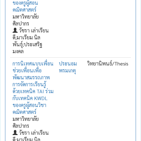
ของครูผู้สอน
คณิตศาสตร์
มหาวิทยาลัย
ศิลปากร
วัชรา เล่าเรียน
ดี;มาเรียม นิล
พันธุ์;ประเสริฐ
มงคล
การนิเทศแบบเพื่อน
ประนอม
วิทยานิพนธ์/Thesis
ช่วยเพื่อนเพื่อ
พรมเกตุ
พัฒนาสมรรถภาพ
การจัดการเรียนรู้
ด้วยเทคนิค TAI ร่วม
กับเทคนิค KWDL
ของครูผู้สอนวิชา
คณิตศาสตร์
มหาวิทยาลัย
ศิลปากร
วัชรา เล่าเรียน
ดี;มาเรียม นิล