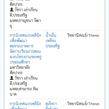
ศิลปากร
วัชรา เล่าเรียน
ดี;ประเสริฐ
มงคล;กาญจนา วัฒา
ยุ
การนิเทศแบบคลินิก
น้ำเย็น
วิทยานิพนธ์/Thesis
เพื่อพัฒนา
เหลือง
สมรรถภาพการ
ประเสริฐ
จัดการเรียนการสอน
แบบโครงงานของครู
ประถมศึกษา
มหาวิทยาลัย
ศิลปากร
วัชรา เล่าเรียน
ดี;ประเสริฐ
มงคล;สามารถ ทิม
นาค
การนิเทศแบบคลินิก
สุภัทรา
วิทยานิพนธ์/Thesis
เพื่อพัฒนา
จิตร์เพ่ง