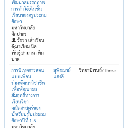
พัฒนาสมรรถภาพ
การทำวิจัยในชั้น
เรียนของครูประถม
ศึกษา
มหาวิทยาลัย
ศิลปากร
วัชรา เล่าเรียน
ดี;มาเรียม นิล
พันธุ์;สามารถ ทิม
นาค
การนิเทศการสอน
สุพิชฌาย์
วิทยานิพนธ์/Thesis
แบบเพื่อน
แสงลี.
ร่วมพัฒนาวิชาชีพ
เพื่อพัฒนาผล
สัมฤทธิ์ทางการ
เรียนวิชา
คณิตศาสตร์ของ
นักเรียนชั้นประถม
ศึกษาปีที่ 1-6
มหาวิทยาลัย