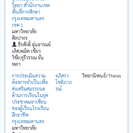
วิทยา สำนักงานเขต
พื้นที่การศึกษา
กรุงเทพมหานคร
เขต 1
มหาวิทยาลัย
ศิลปากร
ธีรศักดิ์ อุ่นอารมย์
เลิศ;คณิต เขียว
วิชัย;จุรีวรรณ จัน
พลา
การประเมินความ
อภิสรา
วิทยานิพนธ์/Thesis
ต้องการจำเป็นเพื่อ
โชติภาภ
ส่งเสริมสมรรถนะ
รณ์
ด้านการเรียนในยุค
ประชาคมอาเซียน
ของผู้เรียนโรงเรียน
ฝึกอาชีพ
กรุงเทพมหานคร
มหาวิทยาลัย