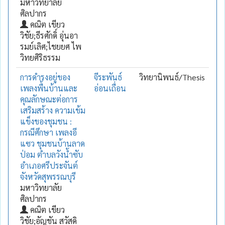
มหาวิทยาลัย
ศิลปากร
คณิต เขียว
วิชัย;ธีรศักดิ์ อุ่นอา
รมย์เลิศ;ไชยยศ ไพ
วิทยศิริธรรม
การดำรงอยู่ของ
จีระพันธ์
วิทยานิพนธ์/Thesis
เพลงพื้นบ้านและ
อ่อนเถื่อน
คุณลักษณะต่อการ
เสริมสร้าง ความเข้ม
แข็งของชุมชน :
กรณีศึกษา เพลงอี
แซว ชุมชนบ้านลาด
ป่อม ตำบลวังน้ำซับ
อำเภอศรีประจันต์
จังหวัดสุพรรณบุรี
มหาวิทยาลัย
ศิลปากร
คณิต เขียว
วิชัย;อัญชัน สวัสดิ