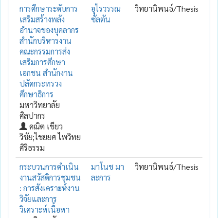
การศึกษาระดับการ
อุไรวรรณ
วิทยานิพนธ์/Thesis
เสริมสร้างพลัง
ซัลตัน
อำนาจของบุคลากร
สำนักบริหารงาน
คณะกรรมการส่ง
เสริมการศึกษา
เอกชน สำนักงาน
ปลัดกระทรวง
ศึกษาธิการ
มหาวิทยาลัย
ศิลปากร
คณิต เขียว
วิชัย;ไชยยศ ไพวิทย
ศิริธรรม
กระบวนการดำเนิน
มาโนช มา
วิทยานิพนธ์/Thesis
งานสวัสดิการชุมชน
ละการ
: การสังเคราะห์งาน
วิจัยและการ
วิเคราะห์เนื้อหา