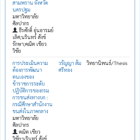
สามพราน จังหวัด
นครปฐม
มหาวิทยาลัย
ศิลปากร
ธีรศักดิ์ อุ่นอารมย์
เลิศ;นรินทร์ สังข์
รักษา;คณิต เขียว
วิชัย
การประเมินความ
วรัญญา ส้ม
วิทยานิพนธ์/Thesis
ต้องการพัฒนา
ศรีทอง
ตนเองของ
ข้าราชการระดับ
ปฏิบัติการของกรม
การขนส่งทางบก :
กรณีศึกษาสำนักงาน
ขนส่งในภาคกลาง
มหาวิทยาลัย
ศิลปากร
คณิต เขียว
วิชัย;นรินทร์ สังข์