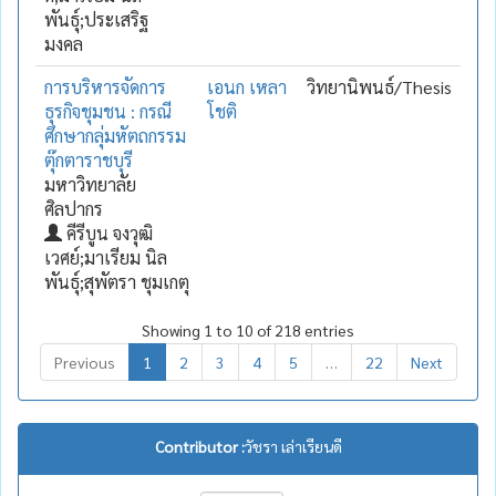
พันธุ์;ประเสริฐ
มงคล
การบริหารจัดการ
เอนก เหลา
วิทยานิพนธ์/Thesis
ธุรกิจชุมชน : กรณี
โชติ
ศึกษากลุ่มหัตถกรรม
ตุ๊กตาราชบุรี
มหาวิทยาลัย
ศิลปากร
คีรีบูน จงวุฒิ
เวศย์;มาเรียม นิล
พันธุ์;สุพัตรา ชุมเกตุ
Showing 1 to 10 of 218 entries
Previous
1
2
3
4
5
…
22
Next
Contributor :
วัชรา เล่าเรียนดี