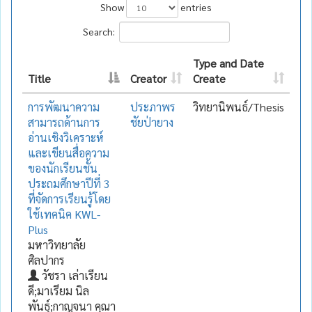
Show
entries
Search:
Type and Date
Title
Creator
Create
การพัฒนาความ
ประภาพร
วิทยานิพนธ์/Thesis
สามารถด้านการ
ชัยป่ายาง
อ่านเชิงวิเคราะห์
และเขียนสื่อความ
ของนักเรียนชั้น
ประถมศึกษาปีที่ 3
ที่จัดการเรียนรู้โดย
ใช้เทคนิค KWL-
Plus
มหาวิทยาลัย
ศิลปากร
วัชรา เล่าเรียน
ดี;มาเรียม นิล
พันธุ์;กาญจนา คุณา