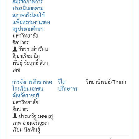
สมรรถภาพการ
ประเมินผลตาม
สภาพจริงโดยใช้
แฟ้มสะสมงานของ
ครูประถมศึกษา
มหาวิทยาลัย
ศิลปากร
วัชรา เล่าเรียน
ดี;มาเรียม นิล
พันธุ์;ชัยฤทธิ์ ศิลา
เดช
การจัดการศึกษาของ
วิไล
วิทยานิพนธ์/Thesis
โรงเรียนเอกชน
ปรึกษากร
จังหวัดราชบุรี
มหาวิทยาลัย
ศิลปากร
ประเสริฐ มงคล;สุ
เทพ อ่วมเจริญ;มา
เรียม นิลพันธุ์