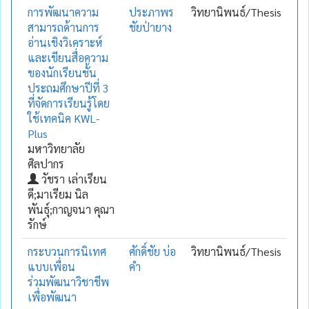
การพัฒนาความ
ประภาพร
วิทยานิพนธ์/Thesis
สามารถด้านการ
ชัยป่ายาง
อ่านเชิงวิเคราะห์
และเขียนสื่อความ
ของนักเรียนชั้น
ประถมศึกษาปีที่ 3
ที่จัดการเรียนรู้โดย
ใช้เทคนิค KWL-
Plus
มหาวิทยาลัย
ศิลปากร
วัชรา เล่าเรียน
ดี;มาเรียม นิล
พันธุ์;กาญจนา คุณา
รักษ์
กระบวนการนิเทศ
ศักดิ์ชัย บ่อ
วิทยานิพนธ์/Thesis
แบบเพื่อน
คำ
ร่วมพัฒนาวิชาชีพ
เพื่อพัฒนา