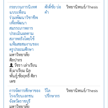
กระบวนการนิเทศ
ศักดิ์ชัย บ่อ
วิทยานิพนธ์/Thesis
แบบเพื่อน
คำ
ร่วมพัฒนาวิชาชีพ
เพื่อพัฒนา
สมรรถภาพการ
ประเมินผลตาม
สภาพจริงโดยใช้
แฟ้มสะสมงานของ
ครูประถมศึกษา
มหาวิทยาลัย
ศิลปากร
วัชรา เล่าเรียน
ดี;มาเรียม นิล
พันธุ์;ชัยฤทธิ์ ศิลา
เดช
การจัดการศึกษาของ
วิไล
วิทยานิพนธ์/Thesis
โรงเรียนเอกชน
ปรึกษากร
จังหวัดราชบุรี
มหาวิทยาลัย