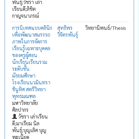
พันธุ์;วัชรา เล่า
เรียนดี;ลิขิต
กาญจนาภรณ์
การนิเทศแบบคลินิก
สุทธิพร
วิทยานิพนธ์/Thesis
เพื่อพัฒนาสมรรรถ
วิจิตรพันธุ์
ภาพในการจัดการ
เรียนรู้เฉพาะบุคคล
ของครูผู้สอน
นักเรียนเรียนรวม
ระดับชั้น
มัธยมศึกษา
โรงเรียนนวมินทรา
ชินูทิศ สตรีวิทยา
พุทธมณฑล
มหาวิทยาลัย
ศิลปากร
วัชรา เล่าเรียน
ดี;มาเรียม นิล
พันธุ์;บุญเลิศ บุญ
พะเนียด