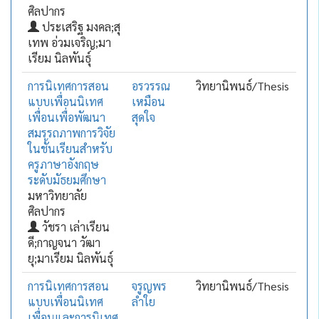
ศิลปากร
ประเสริฐ มงคล;สุ
เทพ อ่วมเจริญ;มา
เรียม นิลพันธุ์
การนิเทศการสอน
อรวรรณ
วิทยานิพนธ์/Thesis
แบบเพื่อนนิเทศ
เหมือน
เพื่อนเพื่อพัฒนา
สุดใจ
สมรรถภาพการวิจัย
ในชั้นเรียนสำหรับ
ครูภาษาอังกฤษ
ระดับมัธยมศึกษา
มหาวิทยาลัย
ศิลปากร
วัชรา เล่าเรียน
ดี;กาญจนา วัฒา
ยุ;มาเรียม นิลพันธุ์
การนิเทศการสอน
จรูญพร
วิทยานิพนธ์/Thesis
แบบเพื่อนนิเทศ
ลำใย
เพื่อนและการนิเทศ