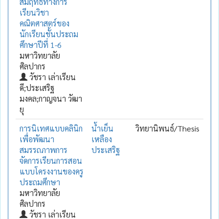
สัมฤทธิ์ทางการ
เรียนวิชา
คณิตศาสตร์ของ
นักเรียนชั้นประถม
ศึกษาปีที่ 1-6
มหาวิทยาลัย
ศิลปากร
วัชรา เล่าเรียน
ดี;ประเสริฐ
มงคล;กาญจนา วัฒา
ยุ
การนิเทศแบบคลินิก
น้ำเย็น
วิทยานิพนธ์/Thesis
เพื่อพัฒนา
เหลือง
สมรรถภาพการ
ประเสริฐ
จัดการเรียนการสอน
แบบโครงงานของครู
ประถมศึกษา
มหาวิทยาลัย
ศิลปากร
วัชรา เล่าเรียน