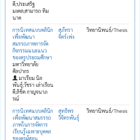
ดี;ประเสริฐ
มงคล;สามารถ ทิม
นาค
การนิเทศแบบคลินิก
สุภัทรา
วิทยานิพนธ์/Thesis
เพื่อพัฒนา
จิตร์เพ่ง
สมรรถภาพการจัด
กิจกรรมแนะแนว
ของครูประถมศึกษา
มหาวิทยาลัย
ศิลปากร
มาเรียม นิล
พันธุ์;วัชรา เล่าเรียน
ดี;ลิขิต กาญจนาภ
รณ์
การนิเทศแบบคลินิก
สุทธิพร
วิทยานิพนธ์/Thesis
เพื่อพัฒนาสมรรรถ
วิจิตรพันธุ์
ภาพในการจัดการ
เรียนรู้เฉพาะบุคคล
ของครูผู้สอน