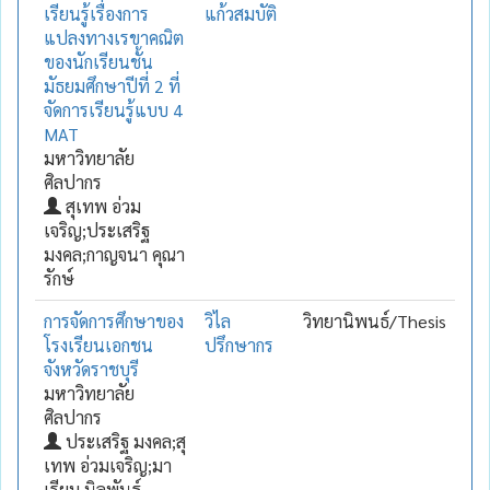
เรียนรู้เรื่องการ
แก้วสมบัติ
แปลงทางเรขาคณิต
ของนักเรียนชั้น
มัธยมศึกษาปีที่ 2 ที่
จัดการเรียนรู้แบบ 4
MAT
มหาวิทยาลัย
ศิลปากร
สุเทพ อ่วม
เจริญ;ประเสริฐ
มงคล;กาญจนา คุณา
รักษ์
การจัดการศึกษาของ
วิไล
วิทยานิพนธ์/Thesis
โรงเรียนเอกชน
ปรึกษากร
จังหวัดราชบุรี
มหาวิทยาลัย
ศิลปากร
ประเสริฐ มงคล;สุ
เทพ อ่วมเจริญ;มา
เรียม นิลพันธุ์