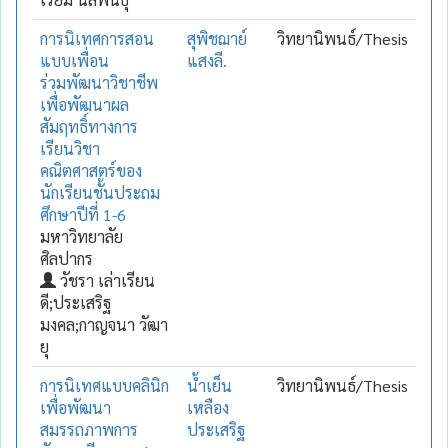
การนิเทศการสอน
สุพิชฌาย์
วิทยานิพนธ์/Thesis
แบบเพื่อน
แสงลี.
ร่วมพัฒนาวิชาชีพ
เพื่อพัฒนาผล
สัมฤทธิ์ทางการ
เรียนวิชา
คณิตศาสตร์ของ
นักเรียนชั้นประถม
ศึกษาปีที่ 1-6
มหาวิทยาลัย
ศิลปากร
วัชรา เล่าเรียน
ดี;ประเสริฐ
มงคล;กาญจนา วัฒา
ยุ
การนิเทศแบบคลินิก
น้ำเย็น
วิทยานิพนธ์/Thesis
เพื่อพัฒนา
เหลือง
สมรรถภาพการ
ประเสริฐ