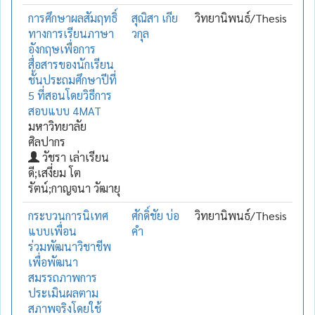
การศึกษาผลสัมฤทธิ์
สุณิสา เกีย
วิทยานิพนธ์/Thesis
ทางการเรียนภาษา
วกุล
อังกฤษเพื่อการ
สื่อสารของนักเรียน
ชั้นประถมศึกษาปีที่
5 ที่สอนโดยวิธีการ
สอบแบบ 4MAT
มหาวิทยาลัย
ศิลปากร
วัชรา เล่าเรียน
ดี;เสงี่ยม โต
รัตน์;กาญจนา วัฒายุ
กระบวนการนิเทศ
ศักดิ์ชัย บ่อ
วิทยานิพนธ์/Thesis
แบบเพื่อน
คำ
ร่วมพัฒนาวิชาชีพ
เพื่อพัฒนา
สมรรถภาพการ
ประเมินผลตาม
สภาพจริงโดยใช้