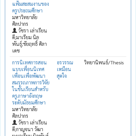
แฟ้มสะสมงานของ
ครูประถมศึกษา
มหาวิทยาลัย
ศิลปากร
วัชรา เล่าเรียน
ดี;มาเรียม นิล
พันธุ์;ชัยฤทธิ์ ศิลา
เดช
การนิเทศการสอน
อรวรรณ
วิทยานิพนธ์/Thesis
แบบเพื่อนนิเทศ
เหมือน
เพื่อนเพื่อพัฒนา
สุดใจ
สมรรถภาพการวิจัย
ในชั้นเรียนสำหรับ
ครูภาษาอังกฤษ
ระดับมัธยมศึกษา
มหาวิทยาลัย
ศิลปากร
วัชรา เล่าเรียน
ดี;กาญจนา วัฒา
ยุ;มาเรียม นิลพันธุ์