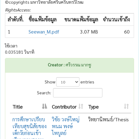
©copyrights มหาวิทยาลัยศรีนครินทรวิโรฒ
RightsAccess:
ลำดับที่.
ชื่อแฟ้มข้อมูล
ขนาดแฟ้มข้อมูล
จำนวนเข้าถึง
วั
1
Seewan_M.pdf
3.07 MB
60
2
ใช้เวลา
0.035181 วินาที
Creator :
ศรีวรรณ มากชู
Show
entries
Search:
Title
Contributor
Type
การศึกษาเปรียบ
วิชัย วงษ์ใหญ่
วิทยานิพนธ์/Thesis
เทียบสุขนิสัยของ
พนม พงษ์
เด็กวัยก่อนเข้า
ไพบูลย์