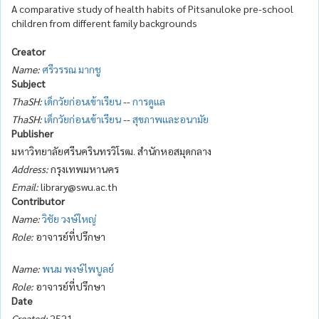
A comparative study of health habits of Pitsanuloke pre-school
children from different family backgrounds
Creator
Name:
ศรีวรรณ มากชู
Subject
ThaSH:
เด็กวัยก่อนเข้าเรียน
--
การดูแล
ThaSH:
เด็กวัยก่อนเข้าเรียน
--
สุขภาพและอนามัย
Publisher
มหาวิทยาลัยศรีนครินทรวิโรฒ. สำนักหอสมุดกลาง
Address:
กรุงเทพมหานคร
Email:
library@swu.ac.th
Contributor
Name:
วิชัย วงษ์ใหญ่
Role:
อาจารย์ที่ปรึกษา
Name:
พนม พงษ์ไพบูลย์
Role:
อาจารย์ที่ปรึกษา
Date
Created:
2521