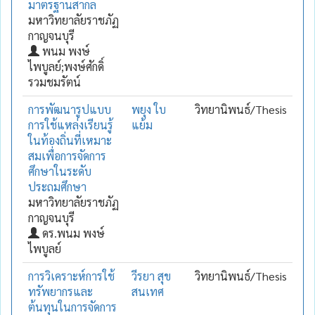
มาตรฐานสากล
มหาวิทยาลัยราชภัฏ
กาญจนบุรี
พนม พงษ์
ไพบูลย์;พงษ์ศักดิ์
รวมชมรัตน์
การพัฒนารูปแบบ
พยุง ใบ
วิทยานิพนธ์/Thesis
การใช้แหล่งเรียนรู้
แย้ม
ในท้องถิ่นที่เหมาะ
สมเพื่อการจัดการ
ศึกษาในระดับ
ประถมศึกษา
มหาวิทยาลัยราชภัฏ
กาญจนบุรี
ดร.พนม พงษ์
ไพบูลย์
การวิเคราะห์การใช้
วีรยา สุข
วิทยานิพนธ์/Thesis
ทรัพยากรและ
สนเทศ
ต้นทุนในการจัดการ