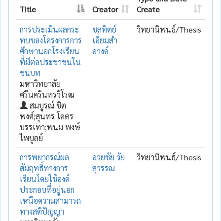
Title
Creator
Create
การประเมินผลกระ
ชลทิตย์
วิทยานิพนธ์/Thesis
ทบของโครงการการ
เอี่ยมสำ
ศึกษานอกโรงเรียน
อางค์
ที่มีต่อประชาชนใน
ชนบท
มหาวิทยาลัย
ศรีนครินทรวิโรฒ
สมบูรณ์ ชิต
พงศ์;สุนทร โคตร
บรรเทา;พนม พงษ์
ไพบูลย์
การพยากรณ์ผล
อวยชัย วัย
วิทยานิพนธ์/Thesis
สัมฤทธิ์ทางการ
สุวรรณ
เรียนโดยใช้องค์
ประกอบที่อยู่นอก
เหนือความสามารถ
ทางสติปัญญา