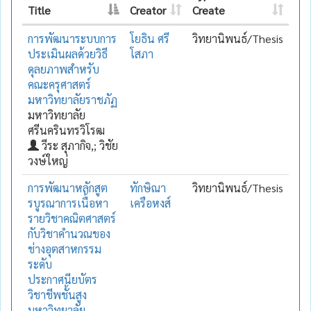
Title
Creator
Create
การพัฒนาระบบการ
โยธิน ศรี
วิทยานิพนธ์/Thesis
ประเมินผลด้วยวิธี
โสภา
ดุลยภาพสำหรับ
คณะครุศาสตร์
มหาวิทยาลัยราชภัฏ
มหาวิทยาลัย
ศรีนครินทรวิโรฒ
วีระ สุภากิจ,; วิชัย
วงษ์ใหญ่
การพัฒนาหลักสูต
ทักษิณา
วิทยานิพนธ์/Thesis
รบูรณาการเนื้อหา
เครือหงส์
รายวิชาคณิตศาสตร์
กับวิชาคำนวณของ
ช่างอุตสาหกรรม
ระดับ
ประกาศนียบัตร
วิชาชีพชั้นสูง
มหาวิทยาลัย