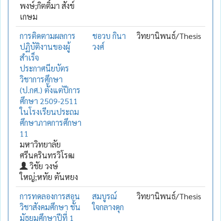
พงษ์;กิตติมา สังข์
เกษม
การติดตามผลการ
ชอวบ กินา
วิทยานิพนธ์/Thesis
ปฏิบัติงานของผู้
วงศ์
สำเร็จ
ประกาศนียบัตร
วิชาการศึกษา
(ป.กศ.) ตั้งแต่ปีการ
ศึกษา 2509-2511
ในโรงเรียนประถม
ศึกษาภาคการศึกษา
11
มหาวิทยาลัย
ศรีนครินทรวิโรฒ
วิชัย วงษ์
ใหญ่;หทัย ตันหยง
การทดลองการสอน
สมบูรณ์
วิทยานิพนธ์/Thesis
วิชาสังคมศึกษา ชั้น
ใจกลางดุก
มัธยมศึกษาปีที่ 1