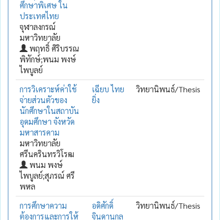
ศึกษาพิเศษ ใน
ประเทศไทย
จุฬาลงกรณ์
มหาวิทยาลัย
พฤทธิ์ ศิริบรรณ
พิทักษ์;พนม พงษ์
ไพบูลย์
การวิเคราะห์ค่าใช้
เฉียบ ไทย
วิทยานิพนธ์/Thesis
จ่ายส่วนตัวของ
ยิ่ง
นักศึกษาในสถาบัน
อุดมศึกษา จังหวัด
มหาสารคาม
มหาวิทยาลัย
ศรีนครินทรวิโรฒ
พนม พงษ์
ไพบูลย์;สุภรณ์ ศรี
พหล
การศึกษาความ
อดิศักดิ์
วิทยานิพนธ์/Thesis
ต้องการและการให้
จินดานุกูล