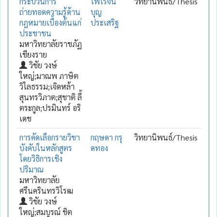
กระบวนการ
ไพโรจน์
วิทยานิพนธ์/Thesis
ถ่ายทอดความรู้ด้าน
บุญ
กฎหมายเบื้องต้นแก่
ประเสริฐ
ประชาชน
มหาวิทยาลัยราชภัฏ
เชียงราย
วิชัย วงษ์
ใหญ่;มาณพ ภาษิต
วิไลธรรม;เจิดหล้า
สุนทรวิภาต;สุชาติ ลี้
ตระกูล;ปรมินทร์ อริ
เดช
การคัดเลือกรายวิชา
กฤษดา กรุ
วิทยานิพนธ์/Thesis
บังคับในหลักสูตร
ดทอง
โดยวิธิการเชิง
ปริมาณ
มหาวิทยาลัย
ศรีนครินทรวิโรฒ
วิชัย วงษ์
ใหญ่;สมบูรณ์ ชิต