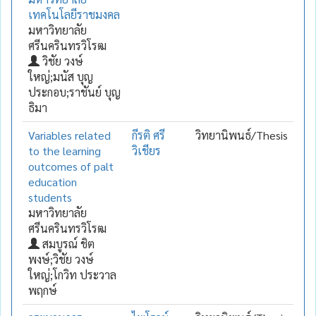
เทคโนโลยีราชมงคล
มหาวิทยาลัย
ศรีนครินทรวิโรฒ
วิชัย วงษ์
ใหญ่;มนัส บุญ
ประกอบ;ราชันย์ บุญ
ธิมา
Variables related
กีรติ ศรี
วิทยานิพนธ์/Thesis
to the learning
วิเชียร
outcomes of palt
education
students
มหาวิทยาลัย
ศรีนครินทรวิโรฒ
สมบูรณ์ ชิต
พงษ์;วิชัย วงษ์
ใหญ่;โกวิท ประวาล
พฤกษ์