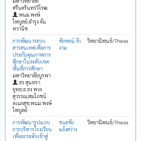
มหาวิทยาลัย
ศรีนครินทรวิโรฒ
พนม พงษ์
ไพบูลย์;อำรุง จัน
ทวานิช
การพัฒนาระบบ
ชัยพจน์ รัก
วิทยานิพนธ์/Thesis
สารสนเทศเพื่อการ
งาม
ประกันคุณภาพการ
ศึกษาในระดับเขต
พื้นที่การศึกษา
มหาวิทยาลัยบูรพา
ธร สุนทรา
ยุทธ;ธ.ธง พวง
สุวรรณ;สมโภชน์
อเนกสุข;พนม พงษ์
ไพบูลย์
การพัฒนารูปแบบ
ชนะชัย
วิทยานิพนธ์/Thesis
การบริหารโรงเรียน
แจ้งสว่าง
เพื่อยกระดับเข้าสู่