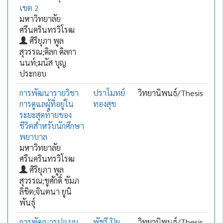
เขต 2
มหาวิทยาลัย
ศรีนครินทรวิโรฒ
ศิริยุภา พูล
สุวรรณ;ดิลก ดิลกา
นนท์;มนัส บุญ
ประกอบ
การพัฒนารายวิชา
ปราโมทย์
วิทยานิพนธ์/Thesis
การดูแลผู้ที่อยู่ใน
ทองสุข
ระยะสุดท้ายของ
ชีวิตสำหรับนักศึกษา
พยาบาล
มหาวิทยาลัย
ศรีนครินทรวิโรฒ
ศิริยุภา พูล
สุวรรณ;ชูศักดิ์ ขัมภ
ลิขิต;จินตนา ยูนิ
พันธุ์
การพัฒนารูปแบบ
พัชรี ปิย
วิทยานิพนธ์/Thesis