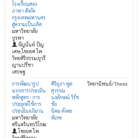
โรงเรียนสอง
ภาษา สังกัด
กรุงเทพมหานคร
สู่ความเป็นเลิศ
มหาวิทยาลัย
บูรพา
ธัญนันท์ ปัญ
เศษ;ไชยยศ ไพ
วิทยศิริธรรม;ยุวรี
ญานปรีชา
เศรษฐ
การพัฒนารูป
ศิริยุภา พูล
วิทยานิพนธ์/Thesis
แบบการประเมิน
สุวรรณ
หลักสูตร : การ
นงลักษณ์ วิรัช
ประยุกต์ใช้การ
ชัย
ประเมินอภิมาน
นิคม ตังคะ
มหาวิทยาลัย
พิภพ
ศรีนครินทรวิโรฒ
ไชยยศ ไพ
วิทยศิริธรรม