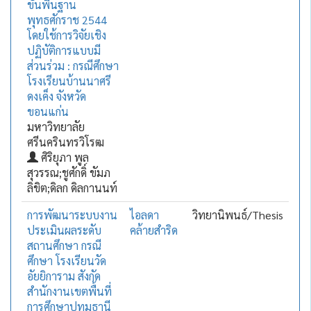
ขั้นพื้นฐาน
พุทธศักราช 2544
โดยใช้การวิจัยเชิง
ปฏิบัติการแบบมี
ส่วนร่วม : กรณีศึกษา
โรงเรียนบ้านนาศรี
ดงเค็ง จังหวัด
ขอนแก่น
มหาวิทยาลัย
ศรีนครินทรวิโรฒ
ศิริยุภา พูล
สุวรรณ;ชูศักดิ์ ขัมภ
ลิขิต;ดิลก ดิลกานนท์
การพัฒนาระบบงาน
ไอลดา
วิทยานิพนธ์/Thesis
ประเมินผลระดับ
คล้ายสำริด
สถานศึกษา กรณี
ศึกษา โรงเรียนวัด
อัยยิการาม สังกัด
สำนักงานเขตพื้นที่
การศึกษาปทุมธานี