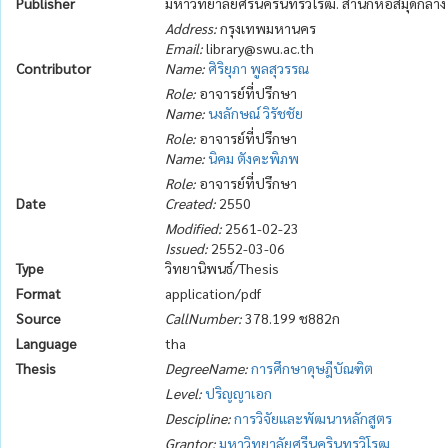
Publisher
มหาวิทยาลัยศรีนครินทรวิโรฒ. สำนักหอสมุดกลาง
Address:
กรุงเทพมหานคร
Email:
library@swu.ac.th
Contributor
Name:
ศิริยุภา พูลสุวรรณ
Role:
อาจารย์ที่ปรึกษา
Name:
นงลักษณ์ วิรัชชัย
Role:
อาจารย์ที่ปรึกษา
Name:
นิคม ตังคะพิภพ
Role:
อาจารย์ที่ปรึกษา
Date
Created:
2550
Modified:
2561-02-23
Issued:
2552-03-06
Type
วิทยานิพนธ์/Thesis
Format
application/pdf
Source
CallNumber:
378.199 ช882ก
Language
tha
Thesis
DegreeName:
การศึกษาดุษฎีบัณฑิต
Level:
ปริญญาเอก
Descipline:
การวิจัยและพัฒนาหลักสูตร
Grantor:
มหาวิทยาลัยศรีนครินทรวิโรฒ