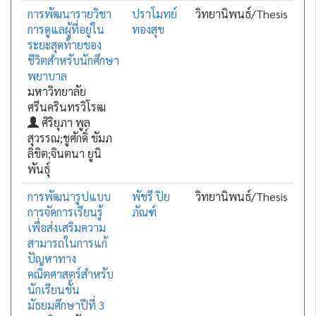
การพัฒนารายวิชา
ปราโมทย์
วิทยานิพนธ์/Thesis
การดูแลผู้ที่อยู่ใน
ทองสุข
ระยะสุดท้ายของ
ชีวิตสำหรับนักศึกษา
พยาบาล
มหาวิทยาลัย
ศรีนครินทรวิโรฒ
ศิริยุภา พูล
สุวรรณ;ชูศักดิ์ ขัมภ
ลิขิต;จินตนา ยูนิ
พันธุ์
การพัฒนารูปแบบ
พัชรี ปิย
วิทยานิพนธ์/Thesis
การจัดการเรียนรู้
ภัณฑ์
เพื่อส่งเสริมความ
สามารถในการแก้
ปัญหาทาง
คณิตศาสตร์สำหรับ
นักเรียนชั้น
มัธยมศึกษาปีที่ 3