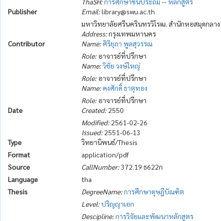
ThaSH:
การศึกษาขั้นประถม
--
หลักสูตร
Publisher
Email:
library@swu.ac.th
มหาวิทยาลัยศรีนครินทรวิโรฒ. สำนักหอสมุดกลาง
Address:
กรุงเทพมหานคร
Contributor
Name:
ศิริยุภา พูลสุวรรณ
Role:
อาจารย์ที่ปรึกษา
Name:
วิชัย วงษ์ใหญ่
Role:
อาจารย์ที่ปรึกษา
Name:
คงศักดิ์ ธาตุทอง
Role:
อาจารย์ที่ปรึกษา
Date
Created:
2550
Modified:
2561-02-26
Issued:
2551-06-13
Type
วิทยานิพนธ์/Thesis
Format
application/pdf
Source
CallNumber:
372.19 ธ622ก
Language
tha
Thesis
DegreeName:
การศึกษาดุษฎีบัณฑิต
Level:
ปริญญาเอก
Descipline:
การวิจัยและพัฒนาหลักสูตร