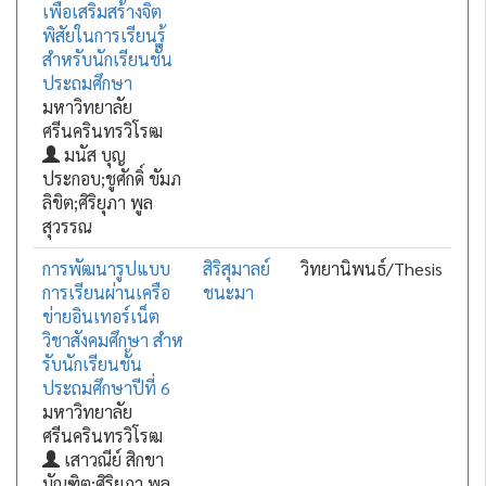
เพื่อเสริมสร้างจิต
พิสัยในการเรียนรู้
สําหรับนักเรียนชั้น
ประถมศึกษา
มหาวิทยาลัย
ศรีนครินทรวิโรฒ
มนัส บุญ
ประกอบ;ชูศักดิ์ ขัมภ
ลิขิต;ศิริยุภา พูล
สุวรรณ
การพัฒนารูปแบบ
สิริสุมาลย์
วิทยานิพนธ์/Thesis
การเรียนผ่านเครือ
ชนะมา
ข่ายอินเทอร์เน็ต
วิชาสังคมศึกษา สําห
รับนักเรียนชั้น
ประถมศึกษาปีที่ 6
มหาวิทยาลัย
ศรีนครินทรวิโรฒ
เสาวณีย์ สิกขา
บัณฑิต;ศิริยุภา พูล