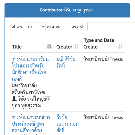
Contributor :
ศิริยุภา พูลสุวรรณ
Show
entries
Search:
Type and Date
Title
Creator
Create
การพัฒนาบทเรียน
มณี ศิริชัย
วิทยานิพนธ์/Thesis
โปรแกรมสำหรับ
รัตน์
นักศึกษา เรื่องโรค
เอดส์
มหาวิทยาลัย
ศรีนครินทรวิโรฒ
วิชัย วงศ์ใหญ่;ศิริ
ยุภา พูลสุวรรณ
การพัฒนาระบบการ
ธีรชัย
วิทยานิพนธ์/Thesis
ประเมินหลักสูตร
เนตรถนอม
สถานศึกษาด้วย
ศักดิ์