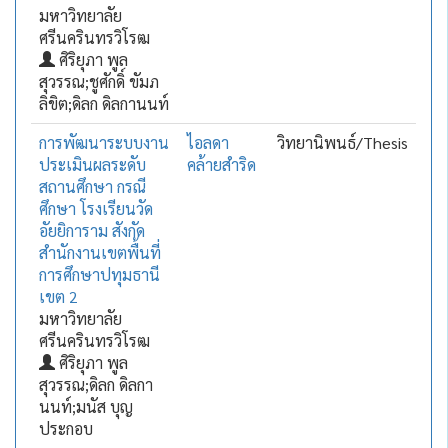
มหาวิทยาลัย
ศรีนครินทรวิโรฒ
ศิริยุภา พูล
สุวรรณ;ชูศักดิ์ ขัมภ
ลิขิต;ดิลก ดิลกานนท์
การพัฒนาระบบงาน
ไอลดา
วิทยานิพนธ์/Thesis
ประเมินผลระดับ
คล้ายสำริด
สถานศึกษา กรณี
ศึกษา โรงเรียนวัด
อัยยิการาม สังกัด
สำนักงานเขตพื้นที่
การศึกษาปทุมธานี
เขต 2
มหาวิทยาลัย
ศรีนครินทรวิโรฒ
ศิริยุภา พูล
สุวรรณ;ดิลก ดิลกา
นนท์;มนัส บุญ
ประกอบ