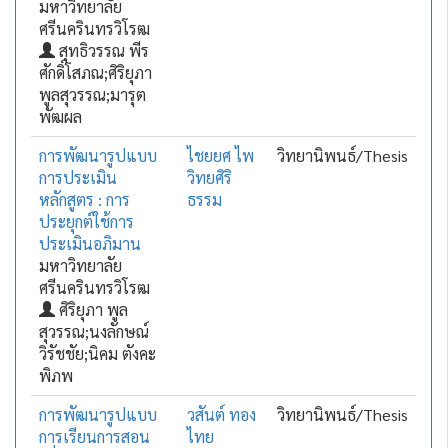
มหาวิทยาลัย
ศรีนครินทรวิโรฒ
สุทธิวรรณ พีร
ศักดิ์โสภณ;ศิริยุภา
พูลสุวรรณ;มารุต
พัฒผล
การพัฒนารูปแบบ
ไชยยศ ไพ
วิทยานิพนธ์/Thesis
การประเมิน
วิทยศิริ
หลักสูตร : การ
ธรรม
ประยุกต์ใช้การ
ประเมินอภิมาน
มหาวิทยาลัย
ศรีนครินทรวิโรฒ
ศิริยุภา พูล
สุวรรณ;นงลักษณ์
วิรัชชัย;นิคม ตังคะ
พิภพ
การพัฒนารูปแบบ
วสันต์ ทอง
วิทยานิพนธ์/Thesis
การเรียนการสอน
ไทย