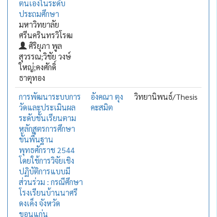
ตนเองในระดับ
ประถมศึกษา
มหาวิทยาลัย
ศรีนครินทรวิโรฒ
ศิริยุภา พูล
สุวรรณ;วิชัย วงษ์
ใหญ่;คงศักดิ์
ธาตุทอง
การพัฒนาระบบการ
อังคณา ตุง
วิทยานิพนธ์/Thesis
วัดและประเมินผล
คะสมิต
ระดับชั้นเรียนตาม
หลักสูตรการศึกษา
ขั้นพื้นฐาน
พุทธศักราช 2544
โดยใช้การวิจัยเชิง
ปฏิบัติการแบบมี
ส่วนร่วม : กรณีศึกษา
โรงเรียนบ้านนาศรี
ดงเค็ง จังหวัด
ขอนแก่น