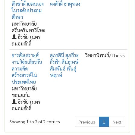
ศึกษาด้วยตนเอง
คงศักดิ์ ธาตุทอง
ในระดับประถม
ศึกษา
มหาวิทยาลัย
ศรีนครินทรวิโรฒ
ธีรชัย เนตร
ถนอมศักดิ์
การสังเคราะห์
สุภาสินี สุภธีระ
วิทยานิพนธ์/Thesis
งานวิจัยเกี่ยวกับ
กิ่งฟ้า สินธุวงษ์
ความคิด
สัมพันธ์ พันธุ์
สร้างสรรค์ใน
พฤกษ์
ประเทศไทย
มหาวิทยาลัย
ขอนแก่น
ธีรชัย เนตร
ถนอมศักดิ์
Showing 1 to 2 of 2 entries
Previous
1
Next