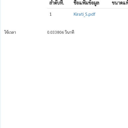
ลำดับที่.
ชื่อแฟ้มข้อมูล
ขนาดแฟ้
1
Kirati_S.pdf
ใช้เวลา
0.033806 วินาที