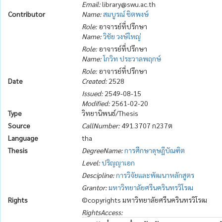
Email:
library@swu.ac.th
Contributor
Name:
สมบูรณ์ ชิตพงษ์
Role:
อาจารย์ที่ปรึกษา
Name:
วิชัย วงษ์ใหญ่
Role:
อาจารย์ที่ปรึกษา
Name:
โกวิท ประวาลพฤกษ์
Role:
อาจารย์ที่ปรึกษา
Date
Created:
2528
Issued:
2549-08-15
Modified:
2561-02-20
Type
วิทยานิพนธ์/Thesis
Source
CallNumber:
491.3707 ก237ต
Language
tha
Thesis
DegreeName:
การศึกษาดุษฎีบัณฑิต
Level:
ปริญญาเอก
Descipline:
การวิจัยและพัฒนาหลักสูตร
Grantor:
มหาวิทยาลัยศรีนครินทรวิโรฒ
Rights
©copyrights มหาวิทยาลัยศรีนครินทรวิโรฒ
RightsAccess: