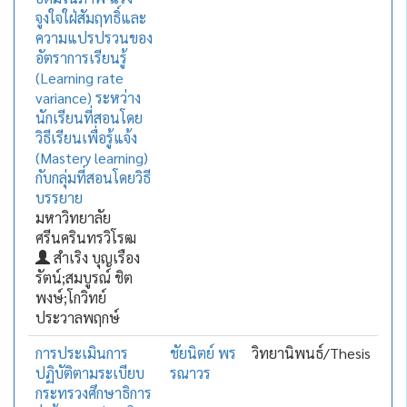
จูงใจใฝ่สัมฤทธิ์และ
ความแปรปรวนของ
อัตราการเรียนรู้
(Learning rate
variance) ระหว่าง
นักเรียนที่สอนโดย
วิธีเรียนเพื่อรู้แจ้ง
(Mastery learning)
กับกลุ่มที่สอนโดยวิธี
บรรยาย
มหาวิทยาลัย
ศรีนครินทรวิโรฒ
สำเริง บุญเรือง
รัตน์;สมบูรณ์ ชิต
พงษ์;โกวิทย์
ประวาลพฤกษ์
การประเมินการ
ชัยนิตย์ พร
วิทยานิพนธ์/Thesis
ปฏิบัติตามระเบียบ
รณาวร
กระทรวงศึกษาธิการ