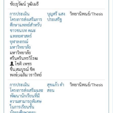
ชัย;ยุวัฒน์ วุฒิเมธี
การประเมิน
บุญศรี แสง
วิทยานิพนธ์/Thesis
โครงการส่งเสริมการ
ประเสริฐ
ศึกษาแพทย์สำหรับ
ชาวชนบท คณะ
แพทยศาสตร์
จุฬาลงกรณ์
มหาวิทยาลัย
มหาวิทยาลัย
ศรีนครินทรวิโรฒ
โชติ เพชร
ชื่น;สมบูรณ์ ชิต
พงษ์;เฉลิม วราวิทย์
การประเมิน
สุขแก้ว คำ
วิทยานิพนธ์/Thesis
โครงการส่งเสริมและ
สอน
พัฒนานักเรียนที่มี
ความสามารถพิเศษ
ในการเรียนชั้น
มัธยมศึกษาตอน