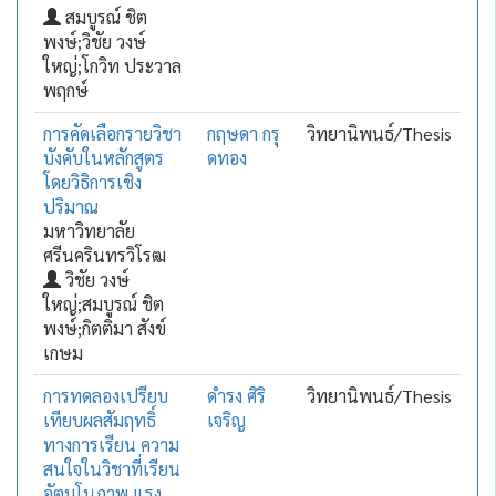
สมบูรณ์ ชิต
พงษ์;วิชัย วงษ์
ใหญ่;โกวิท ประวาล
พฤกษ์
การคัดเลือกรายวิชา
กฤษดา กรุ
วิทยานิพนธ์/Thesis
บังคับในหลักสูตร
ดทอง
โดยวิธิการเชิง
ปริมาณ
มหาวิทยาลัย
ศรีนครินทรวิโรฒ
วิชัย วงษ์
ใหญ่;สมบูรณ์ ชิต
พงษ์;กิตติมา สังข์
เกษม
การทดลองเปรียบ
ดำรง ศิริ
วิทยานิพนธ์/Thesis
เทียบผลสัมฤทธิ์
เจริญ
ทางการเรียน ความ
สนใจในวิชาที่เรียน
อัตมโนภาพ แรง