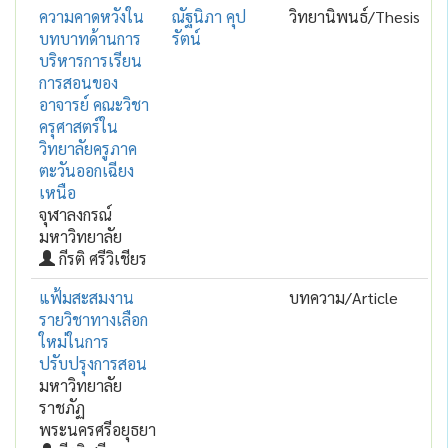
ความคาดหวังใน
ณัฐนิภา คุป
วิทยานิพนธ์/Thesis
บทบาทด้านการ
รัตน์
บริหารการเรียน
การสอนของ
อาจารย์ คณะวิชา
ครุศาสตร์ใน
วิทยาลัยครูภาค
ตะวันออกเฉียง
เหนือ
จุฬาลงกรณ์
มหาวิทยาลัย
กีรติ ศรีวิเชียร
แฟ้มสะสมงาน
บทความ/Article
รายวิชาทางเลือก
ใหม่ในการ
ปรับปรุงการสอน
มหาวิทยาลัย
ราชภัฏ
พระนครศรีอยุธยา