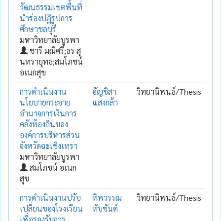
วัฒนธรรมเขตพื้นที่
นำร่องปฏิรูปการ
ศึกษาชลบุรี
มหาวิทยาลัยบูรพา
ชารี มณีศรี;ธร สุ
นทรายุทธ;สมโภชน์
อเนกสุข
การดำเนินงาน
อัญชิสา
วิทยานิพนธ์/Thesis
นโยบายกระจาย
แสงกล้า
อำนาจการเงินการ
คลังท้องถิ่นของ
องค์การบริหารส่วน
จังหวัดฉะเชิงเทรา
มหาวิทยาลัยบูรพา
สมโภชน์ อเนก
สุข
การดำเนินงานปรับ
ทิพวรรณ
วิทยานิพนธ์/Thesis
เปลี่ยนของโรงเรียน
ทับขันต์
เพื่อรองรับการ