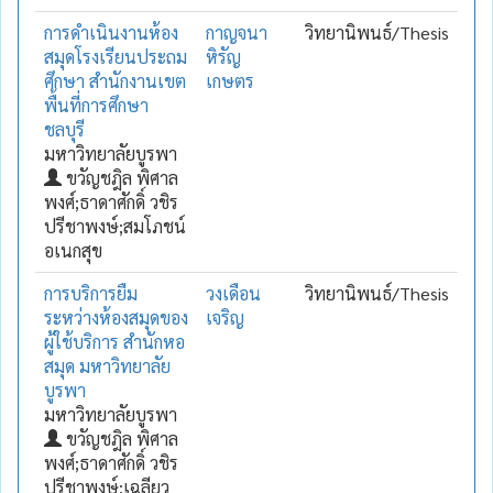
การดำเนินงานห้อง
กาญจนา
วิทยานิพนธ์/Thesis
สมุดโรงเรียนประถม
หิรัญ
ศึกษา สำนักงานเขต
เกษตร
พื้นที่การศึกษา
ชลบุรี
มหาวิทยาลัยบูรพา
ขวัญชฎิล พิศาล
พงศ์;ธาดาศักดิ์ วชิร
ปรีชาพงษ์;สมโภชน์
อเนกสุข
การบริการยืม
วงเดือน
วิทยานิพนธ์/Thesis
ระหว่างห้องสมุดของ
เจริญ
ผู้ใช้บริการ สำนักหอ
สมุด มหาวิทยาลัย
บูรพา
มหาวิทยาลัยบูรพา
ขวัญชฎิล พิศาล
พงศ์;ธาดาศักดิ์ วชิร
ปรีชาพงษ์;เฉลียว