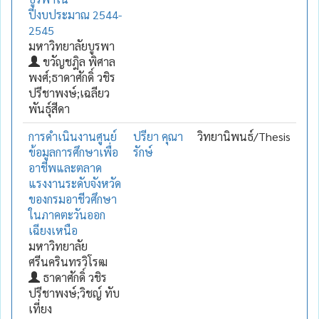
ปีงบประมาณ 2544-
2545
มหาวิทยาลัยบูรพา
ขวัญชฎิล พิศาล
พงศ์;ธาดาศักดิ์ วชิร
ปรีชาพงษ์;เฉลียว
พันธุ์สีดา
การดำเนินงานศูนย์
ปรียา คุณา
วิทยานิพนธ์/Thesis
ข้อมูลการศึกษาเพื่อ
รักษ์
อาชีพและตลาด
แรงงานระดับจังหวัด
ของกรมอาชีวศึกษา
ในภาคตะวันออก
เฉียงเหนือ
มหาวิทยาลัย
ศรีนครินทรวิโรฒ
ธาดาศักดิ์ วชิร
ปรีชาพงษ์;วิชญ์ ทับ
เที่ยง