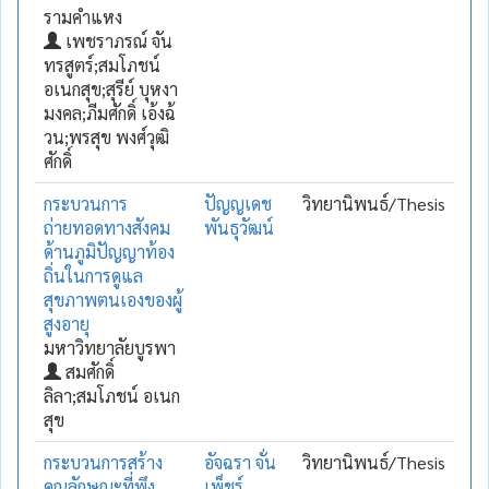
รามคำแหง
เพชราภรณ์ จัน
ทรสูตร์;สมโภชน์
อเนกสุข;สุรีย์ บุหงา
มงคล;ภีมศักดิ์ เอ้งฉ้
วน;พรสุข พงศ์วุฒิ
ศักดิ์
กระบวนการ
ปัญญเดช
วิทยานิพนธ์/Thesis
ถ่ายทอดทางสังคม
พันธุวัฒน์
ด้านภูมิปัญญาท้อง
ถิ่นในการดูแล
สุขภาพตนเองของผู้
สูงอายุ
มหาวิทยาลัยบูรพา
สมศักดิ์
ลิลา;สมโภชน์ อเนก
สุข
กระบวนการสร้าง
อัจฉรา จั่น
วิทยานิพนธ์/Thesis
คุณลักษณะที่พึง
เพ็ชร์