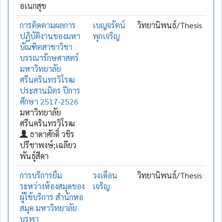
อเนกสุข
การติดตามผลการ
เบญจรัตน์
วิทยานิพนธ์/Thesis
ปฏิบัติงานของมหา
พุกเจริญ
บัณฑิตสาขาวิชา
บรรณารักษศาสตร์
มหาวิทยาลัย
ศรีนครินทรวิโรฒ
ประสานมิตร ปีการ
ศึกษา 2517-2526
มหาวิทยาลัย
ศรีนครินทรวิโรฒ
ธาดาศักดิ์ วชิร
ปรีชาพงษ์;เฉลียว
พันธุ์สีดา
การบริการยืม
วงเดือน
วิทยานิพนธ์/Thesis
ระหว่างห้องสมุดของ
เจริญ
ผู้ใช้บริการ สำนักหอ
สมุด มหาวิทยาลัย
บูรพา