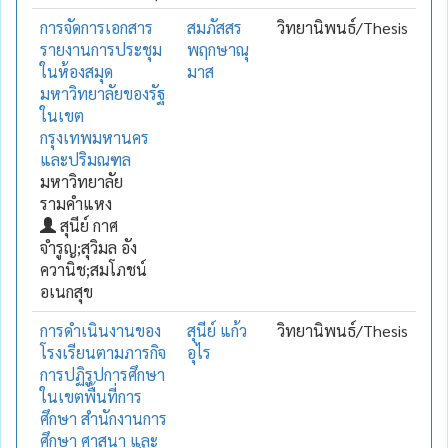
การจัดการเอกสาร
สมภัสสร
วิทยานิพนธ์/Thesis
รายงานการประชุม
พฤกษาณุ
ในห้องสมุด
มาส
มหาวิทยาลัยของรัฐ
ในเขต
กรุงเทพมหานคร
และปริมณฑล
มหาวิทยาลัย
รามคำแหง
สุนีย์ กาศ
จำรูญ;สุวิมล อัง
ควานิช;สมโภชน์
อเนกสุข
การดำเนินงานของ
สุนีย์ แก้ว
วิทยานิพนธ์/Thesis
โรงเรียนตามภารกิจ
อุไร
การปฏิรูปการศึกษา
ในเขตพื้นที่การ
ศึกษา สำนักงานการ
ศึกษา ศาสนา และ