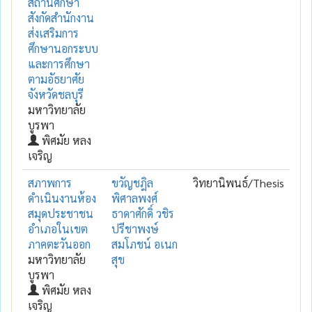
สถานศึกษา
สังกัดสำนักงาน
ส่งเสริมการ
ศึกษานอกระบบ
และการศึกษา
ตามอัธยาศัย
จังหวัดชลบุรี
มหาวิทยาลัย
บูรพา
พิศมัย หลง
เจริญ
สภาพการ
ขวัญชฎิล
วิทยานิพนธ์/Thesis
ดำเนินงานห้อง
พิศาลพงศ์
สมุดประชาชน
ธาดาศักดิ์ วชิร
อำเภอในเขต
ปรีชาพงษ์
ภาคตะวันออก
สมโภชน์ อเนก
มหาวิทยาลัย
สุข
บูรพา
พิศมัย หลง
เจริญ