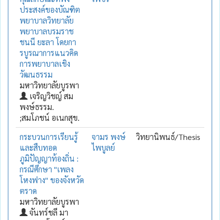
ประสงค์ของบัณฑิต
พยาบาลวิทยาลัย
พยาบาลบรมราช
ชนนี ยะลา โดยกา
รบูรณาการแนวคิด
การพยาบาลเชิง
วัฒนธรรม
มหาวิทยาลัยบูรพา
เจริญวิชญ์ สม
พงษ์ธรรม.
;สมโภชน์ อเนกสุข.
กระบวนการเรียนรู้
จามร พงษ์
วิทยานิพนธ์/Thesis
และสืบทอด
ไพบูลย์
ภูมิปัญญาท้องถิ่น :
กรณีศึกษา "เพลง
โหงฟาง" ของจังหวัด
ตราด
มหาวิทยาลัยบูรพา
จันทร์ชลี มา