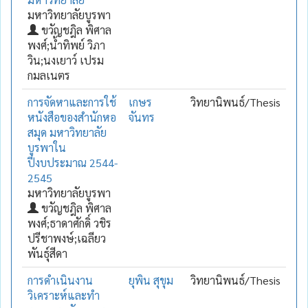
มหาวิทยาลัยบูรพา
ขวัญชฎิล พิศาล
พงศ์;น้ำทิพย์ วิภา
วิน;นงเยาว์ เปรม
กมลเนตร
การจัดหาและการใช้
เกษร
วิทยานิพนธ์/Thesis
หนังสือของสำนักหอ
จันทร
สมุด มหาวิทยาลัย
บูรพาใน
ปีงบประมาณ 2544-
2545
มหาวิทยาลัยบูรพา
ขวัญชฎิล พิศาล
พงศ์;ธาดาศักดิ์ วชิร
ปรีชาพงษ์;เฉลียว
พันธุ์สีดา
การดำเนินงาน
ยุพิน สุขุม
วิทยานิพนธ์/Thesis
วิเคราะห์และทำ