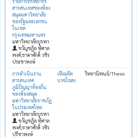
รายการทรัพยากร
สารสนเทศของห้อง
สมุดมหาวิทยาลัย
ของรัฐและเอกชน
ในเขต
กรุงเทพมหานคร
มหาวิทยาลัยบูรพา
ขวัญชฎิล พิศาล
พงศ์;ธาดาศักดิ์ วชิร
ประชาพงษ์
การดำเนินงาน
เจียมจิต
วิทยานิพนธ์/Thesis
สารสนเทศ
บวชไธสง
ภูมิปัญญาท้องถิ่น
ของห้องสมุด
มหาวิทยาลัยราชภัฏ
ในประเทศไทย
มหาวิทยาลัยบูรพา
ขวัญชฎิล พิศาล
พงศ์;ธาดาศักดิ์ วชิร
ปรีชาพงษ์