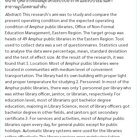
หน้าที่ บุคลากรห้องสมุด เครื่องปรับอากาศ และงบประมาณค่า
สาธารณูปโภคตามลำดับ
Abstract:
This research's ami was to study and compare the
present operating condition and the expected operating
condition of Amphur public libraries, Office of Non-Formal
Education Management, Eastern Region. The target group was
heads of 49 Amphur public libraries in the Eastern Region. Tool
used to collect data was a set of questionnaires. Statistics used
to analyse the data were percentage, mean, standard deviatiion
and the test of effect size. At the result of the research, it was
found that:1. Location: Most of Amphur pulbic libraries were
located in communities with medium level of convenient
transportation. The library had its own building with proper light
and proper temperature for studying.2. Personnel: In most of the
Amphur public libraries, there was only 1 personnel per library who
was either library officer, janitor, or librarian, respectively. For
education level, most of librarians got bachelor degree
education, majoring in Library Science, most of library officers got
bachelor degree in other fields, and janitors got secondary
certificate.3. For services and activities, most of Amphur public
libraries open every day, for general public except for public
holidays. Automatic library systems were used for the libraries
rather effectively. The library services were mainly circulation