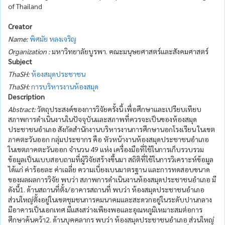
of Thailand
Creator
Name:
พิศมัย หลงเจริญ
Organization :
มหาวิทยาลัยบูรพา. คณะมนุษยศาสตร์และสังคมศาสตร์
Subject
ThaSH:
ห้องสมุดประชาชน
ThaSH:
การบริหารงานห้องสมุด
Description
Abstract:
วัตถุประสงค์ของการวิจัยครั้งนี้ เพื่อศึกษาและเปรียบเทียบ
สภาพการดำเนินงานในปัจจุบันและสภาพที่ควรจะเป็นของห้องสมุด
ประชาชนอำเภอ สังกัดสำนักงานบริหารงานการศึกษานอกโรงเรียน ในเขต
ภาคตะวันออก กลุ่มประชากร คือ หัวหน้างานห้องสมุดประชาชนอำเภอ
ในเขตภาคตะวันออก จำนวน 49 แห่ง เครื่องมือที่ใช้ในการเก็บรวบรวม
ข้อมูลเป็นแบบสอบถามที่ผู้วิจัยสร้างขึ้นมา สถิติที่ใช้ในการวิเคราะห์ข้อมูล
ได้แก่ ค่าร้อยละ ค่าเฉลี่ย ความเบี่ยงเบนมาตรฐาน และการทดสอบขนาด
ของผลผลการวิจัย พบว่า สภาพการดำเนินงานห้องสมุดประชาชนอำเภอ มี
ดังนี้1. ด้านสถานที่ตั้ง/อาคารสถานที่ พบว่า ห้องสมุดประชาชนอำเภอ
ส่วนใหญ่ตั้งอยู่ในเขตชุมชนการคมนาคมและสะดวกอยู่ในระดับปานกลาง
มีอาคารเป็นเอกเทศ มีแสงสว่างเพียงพอและอุณหภูมิเหมาะสมต่อการ
ศึกษาค้นคว้า2. ด้านบุคคลากร พบว่า ห้องสมุดประชาชนอำเภอ ส่วนใหญ่