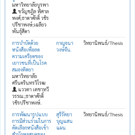
มหาวิทยาลัยบูรพา
ขวัญชฎิล พิศาล
พงศ์;ธาดาศักดิ์ วชิร
ปรีชาพงษ์;เฉลียว
พันธุ์สีดา
การบำบัดด้วย
กาญจนา
วิทยานิพนธ์/Thesis
หนังสือเพื่อลด
วงษ์จีน.
ความเครียดของ
เยาวชนที่เป็นโรค
สมองติดยา
มหาวิทยาลัย
ศรีนครินทรวิโรฒ
แววตา เตชาทวี
วรรณ.;ธาดาศักดิ์
วชิรปรีชาพงษ์.
การพัฒนารูปแบบ
สุรีรัตยา
วิทยานิพนธ์/Thesis
การมีส่วนร่วมในการ
บุญแสน
คัดเลือกหนังสือเข้า
แผน
สำนักหอสมุดของ