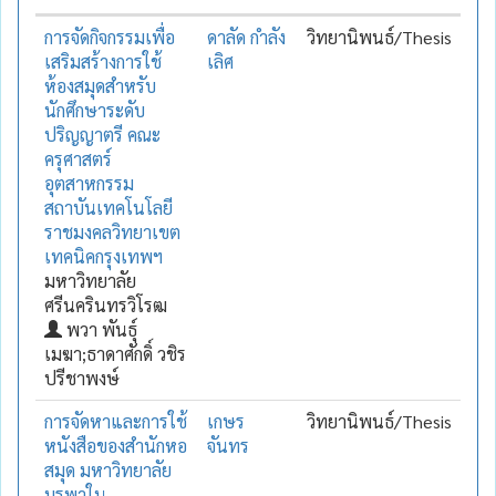
การจัดกิจกรรมเพื่อ
ดาลัด กำลัง
วิทยานิพนธ์/Thesis
เสริมสร้างการใช้
เลิศ
ห้องสมุดสำหรับ
นักศึกษาระดับ
ปริญญาตรี คณะ
ครุศาสตร์
อุตสาหกรรม
สถาบันเทคโนโลยี
ราชมงคลวิทยาเขต
เทคนิคกรุงเทพฯ
มหาวิทยาลัย
ศรีนครินทรวิโรฒ
พวา พันธุ์
เมฆา;ธาดาศักดิ์ วชิร
ปรีชาพงษ์
การจัดหาและการใช้
เกษร
วิทยานิพนธ์/Thesis
หนังสือของสำนักหอ
จันทร
สมุด มหาวิทยาลัย
บูรพาใน