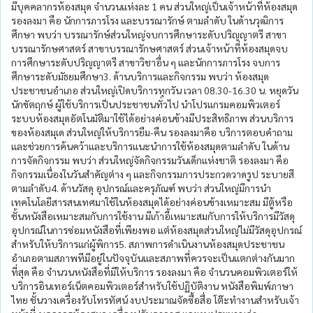
มีบุคคลากรห้องสมุด จำนวนแห่งละ 1 คน ส่วนใหญ่เป็นเจ้าหน้าที่ห้องสมุด
รองลงมา คือ นักการภารโรง และบรรณารักษ์ ตามลำดับ ในด้านวุฒิการ
ศึกษา พบว่า บรรณารักษ์ส่วนใหญ่จบการศึกษาระดับปริญญาตรี สาขา
บรรณารักษศาสตร์ สาขาบรรณารักษศาสตร์ ส่วนเจ้าหน้าที่ห้องสมุดจบ
การศึกษาระดับปริญญาตรี สาขาวิชาอื่น ๆ และนักการภารโรง จบการ
ศึกษาระดับมัธยมศึกษา3. ด้านบริการและกิจกรรม พบว่า ห้องสมุด
ประชาชนอำเภอ ส่วนใหญ่เปิดบริการทุกวัน เวลา 08.30-16.30 น. หยุดวัน
นักขัตฤกษ์ ผู้ใช้บริการเป็นประชาชนทั่วไป นำโปรแกรมคอมพิวเตอร์
ระบบห้องสมุดอัตโนมัติมาใช้ได้อย่างค่อนข้างมีประสิทธิภาพ ส่วนบริการ
ของห้องสมุเด ส่วนใหญ่ให้บริการยืม-คืน รองลงมาคือ บริการตอบคำถาม
และช่วยการค้นคว้าและบริการแนะนำการใช้ห้องสมุดตามลำดับ ในด้าน
การจัดกิจกรรม พบว่า ส่วนใหญ่จัดกิจกรรมวันเด็กแห่งชาติ รองลงมา คือ
กิจกรรมเนื่องในวันสำคัญต่าง ๆ และกิจกรรมการประกวดวาดรูป ระบายสี
ตามลำดับ4. ด้านวัสดุ อุปกรณ์และครุภัณฑ์ พบว่า ส่วนใหญ่มีการนำ
เทคโนโลยีสารสนเทศมาใช้ในห้องสมุดได้อย่างค่อนข้างเหมาะสม มีตู้หรือ
ชั้นหนังสือเหมาะสมกับการใช้งาน มีเก้าอี้เหมาะสมกับการให้บริการมีวัสดุ
อุปกรณ์ในการซ่อมหนังสือที่เพียงพอ แต่ห้องสมุดส่วนใหญ่ไม่มีวัสดุอุปกรณ์
สำหรับให้บริการแก่ผู้พิการ5. สภาพการดำเนินงานห้องสมุดประชาชน
อำเภอตามสภาพทีมีอยู่ในปัจจุบันและสภาพที่ควรจะเป็นแตกต่างกันมาก
ที่สุด คือ จำนวนหนังสือที่มีให้บริการ รองลงมา คือ จำนวนคอมพิวเตอร์ให้
บริการอินเทอร์เน็ตคอมพิวเตอร์สำหรับใช้ปฏิบัติงาน หนังสือพิมพ์ภาษา
ไทย ชั้นวางเครื่องรับโทรทัศน์ งบประมาณจัดซื้อสื่อ โต๊ะทำงานสำหรับเจ้า