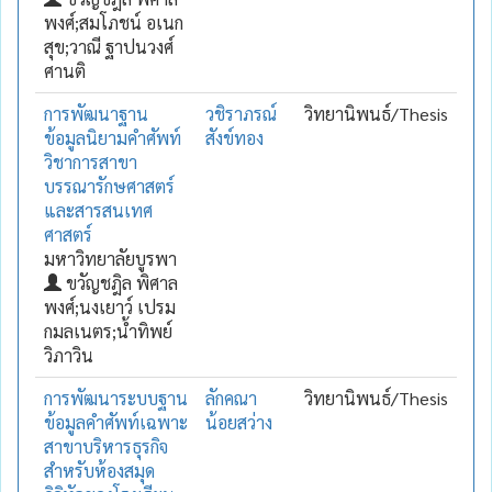
พงศ์;สมโภชน์ อเนก
สุข;วาณี ฐาปนวงศ์
ศานติ
การพัฒนาฐาน
วชิราภรณ์
วิทยานิพนธ์/Thesis
ข้อมูลนิยามคำศัพท์
สังข์ทอง
วิชาการสาขา
บรรณารักษศาสตร์
และสารสนเทศ
ศาสตร์
มหาวิทยาลัยบูรพา
ขวัญชฎิล พิศาล
พงศ์;นงเยาว์ เปรม
กมลเนตร;น้ำทิพย์
วิภาวิน
การพัฒนาระบบฐาน
ลักคณา
วิทยานิพนธ์/Thesis
ข้อมูลคำศัพท์เฉพาะ
น้อยสว่าง
สาขาบริหารธุรกิจ
สำหรับห้องสมุด