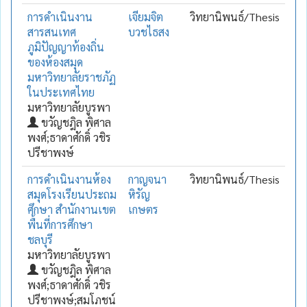
การดำเนินงาน
เจียมจิต
วิทยานิพนธ์/Thesis
สารสนเทศ
บวชไธสง
ภูมิปัญญาท้องถิ่น
ของห้องสมุด
มหาวิทยาลัยราชภัฏ
ในประเทศไทย
มหาวิทยาลัยบูรพา
ขวัญชฎิล พิศาล
พงศ์;ธาดาศักดิ์ วชิร
ปรีชาพงษ์
การดำเนินงานห้อง
กาญจนา
วิทยานิพนธ์/Thesis
สมุดโรงเรียนประถม
หิรัญ
ศึกษา สำนักงานเขต
เกษตร
พื้นที่การศึกษา
ชลบุรี
มหาวิทยาลัยบูรพา
ขวัญชฎิล พิศาล
พงศ์;ธาดาศักดิ์ วชิร
ปรีชาพงษ์;สมโภชน์