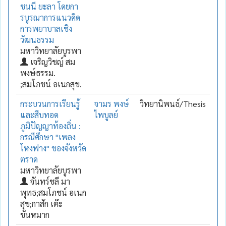
ชนนี ยะลา โดยกา
รบูรณาการแนวคิด
การพยาบาลเชิง
วัฒนธรรม
มหาวิทยาลัยบูรพา
เจริญวิชญ์ สม
พงษ์ธรรม.
;สมโภชน์ อเนกสุข.
กระบวนการเรียนรู้
จามร พงษ์
วิทยานิพนธ์/Thesis
และสืบทอด
ไพบูลย์
ภูมิปัญญาท้องถิ่น :
กรณีศึกษา "เพลง
โหงฟาง" ของจังหวัด
ตราด
มหาวิทยาลัยบูรพา
จันทร์ชลี มา
พุทธ;สมโภชน์ อเนก
สุข;กาสัก เต๊ะ
ขันหมาก