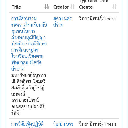
Type and Date
Title
Creator
Create
การมีส่วนร่วม
สุดา เนตร
วิทยานิพนธ์/Thesis
ระหว่างโรงเรียนกับ
สว่าง
ชุมชนในการ
ถ่ายทอดภูมิปัญญา
ท้องถิ่น : กรณีศึกษา
การตีกลองปูจา
โรงเรียนเวียงตาล
พิทยาคม จังหวัด
ลำปาง
มหาวิทยาลัยบูรพา
สิทธิพร นิยมศรี
สมศักดิ์;เจริญวิชญ์
สมพงษ์
ธรรม;สมโภชน์
อเนกสุข;บุปผา ศิริ
รัศมี
การวิจัยเชิงปฏิบัติ
วัฒนา บรร
วิทยานิพนธ์/Thesis