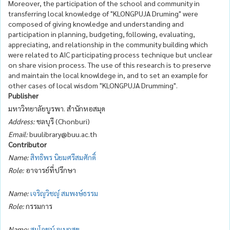
Moreover, the participation of the school and community in
transferring local knowledge of "KLONGPUJA Druming" were
composed of giving knowledge and understanding and
participation in planning, budgeting, following, evaluating,
appreciating, and relationship in the community building which
were related to AIC participating process technique but unclear
on share vision process. The use of this research is to preserve
and maintain the local knowldege in, and to set an example for
other cases of local wisdom "KLONGPUJA Drumming".
Publisher
มหาวิทยาลัยบูรพา. สำนักหอสมุด
Address:
ชลบุรี (Chonburi)
Email:
buulibrary@buu.ac.th
Contributor
Name:
สิทธิพร นิยมศรีสมศักดิ์
Role:
อาจารย์ที่ปรึกษา
Name:
เจริญวิชญ์ สมพงษ์ธรรม
Role:
กรรมการ
Name:
สมโภชน์ อเนกสุข