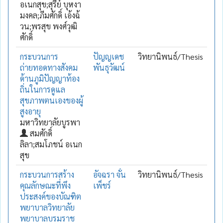
อเนกสุข;สุรีย์ บุหงา
มงคล;ภีมศักดิ์ เอ้งฉ้
วน;พรสุข พงศ์วุฒิ
ศักดิ์
กระบวนการ
ปัญญเดช
วิทยานิพนธ์/Thesis
ถ่ายทอดทางสังคม
พันธุวัฒน์
ด้านภูมิปัญญาท้อง
ถิ่นในการดูแล
สุขภาพตนเองของผู้
สูงอายุ
มหาวิทยาลัยบูรพา
สมศักดิ์
ลิลา;สมโภชน์ อเนก
สุข
กระบวนการสร้าง
อัจฉรา จั่น
วิทยานิพนธ์/Thesis
คุณลักษณะที่พึง
เพ็ชร์
ประสงค์ของบัณฑิต
พยาบาลวิทยาลัย
พยาบาลบรมราช