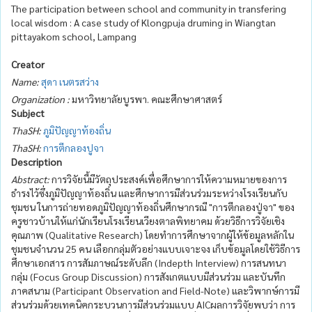
The participation between school and community in transfering
local wisdom : A case study of Klongpuja druming in Wiangtan
pittayakom school, Lampang
Creator
Name:
สุดา เนตรสว่าง
Organization :
มหาวิทยาลัยบูรพา. คณะศึกษาศาสตร์
Subject
ThaSH:
ภูมิปัญญาท้องถิ่น
ThaSH:
การตีกลองปูจา
Description
Abstract:
การวิจัยนี้มีวัตถุประสงค์เพื่อศึกษาการให้ความหมายของการ
ธำรงไว้ซึ่งภูมิปัญญาท้องถิ่น และศึกษาการมีส่วนร่วมระหว่างโรงเรียนกับ
ชุมชน ในการถ่ายทอดภูมิปัญญาท้องถิ่นศึกษากรณี "การตีกลองปู่จา" ของ
ครูชาวบ้านให้แก่นักเรียนโรงเรียนเวียงตาลพิทยาคม ด้วยวิธีการวิจัยเชิง
คุณภาพ (Qualitative Research) โดยทำการศึกษาจากผู้ให้ข้อมูลหลักใน
ชุมชนจำนวน 25 คน เลือกกลุ่มตัวอย่างแบบเจาะจง เก็บข้อมูลโดยใช้วิธีการ
ศึกษาเอกสาร การสัมภาษณ์ระดับลึก (Indepth Interview) การสนทนา
กลุ่ม (Focus Group Discussion) การสังเกตแบบมีส่วนร่วม และบันทึก
ภาคสนาม (Participant Observation and Field-Note) และวิพากษ์การมี
ส่วนร่วมด้วยเทคนิคกระบวนการมีส่วนร่วมแบบ AICผลการวิจัยพบว่า การ