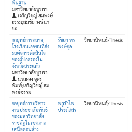
พื้นฐาน
มหาวิทยาลัยบูรพา
เจริญวิชญ์ สมพงษ์
ธรรม;สมชัย วงษ์นา
ยะ
กลยุทธ์การตลาด
รัชยา พร
วิทยานิพนธ์/Thesis
โรงเรียนเอกชนที่ส่ง
พงษ์กุล
ผลต่อการตัดสินใจ
ของผู้ปกครองใน
จังหวัดสระแก้ว
มหาวิทยาลัยบูรพา
นวลผจง อุดร
พิมพ์;เจริญวิชญ์ สม
พงษ์ธรรม
กลยุทธ์การบริหาร
พธูรำไพ
วิทยานิพนธ์/Thesis
งานประชาสัมพันธ์
ประภัสสร
ของมหาวิทยาลัย
ราชภัฏในเขตภาค
เหนือตอนล่าง