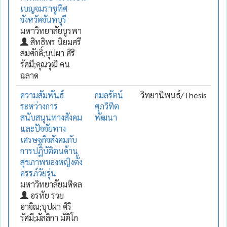
เบญจมราชูทิศ
จังหวัดจันทบุรี
มหาวิทยาลัยบูรพา
สิทธิพร นิยมศรี
สมศักดิ์;บุปผา ศิริ
รัศมี;คุณวุฒิ คน
ฉลาด
ความสัมพันธ์
กมลรัตน์
วิทยานิพนธ์/Thesis
ระหว่างการ
ศุภวิทิต
สนับสนุนทางสังคม
พัฒนา
และปัจจัยทาง
เศรษฐกิจสังคมกับ
การปฏิบัติตนด้าน
สุขภาพของหญิงตั้ง
ครรภ์วัยรุ่น
มหาวิทยาลัยมหิดล
อรทัย รวย
อาจิณ;บุปผา ศิริ
รัศมี;มัลลิกา มัติโก