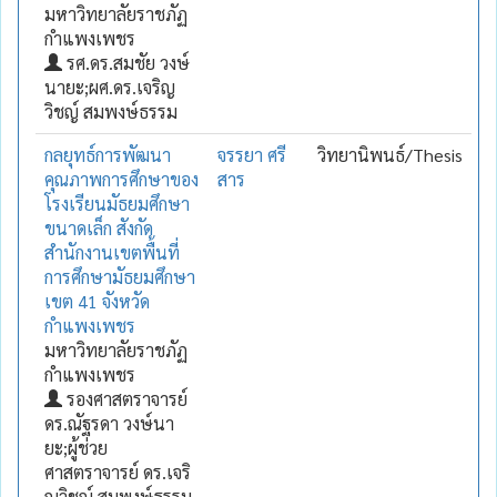
มหาวิทยาลัยราชภัฏ
กำแพงเพชร
รศ.ดร.สมชัย วงษ์
นายะ;ผศ.ดร.เจริญ
วิชญ์ สมพงษ์ธรรม
กลยุทธ์การพัฒนา
จรรยา ศรี
วิทยานิพนธ์/Thesis
คุณภาพการศึกษาของ
สาร
โรงเรียนมัธยมศึกษา
ขนาดเล็ก สังกัด
สำนักงานเขตพื้นที่
การศึกษามัธยมศึกษา
เขต 41 จังหวัด
กำแพงเพชร
มหาวิทยาลัยราชภัฏ
กำแพงเพชร
รองศาสตราจารย์
ดร.ณัฐรดา วงษ์นา
ยะ;ผู้ช่วย
ศาสตราจารย์ ดร.เจริ
ญวิชญ์ สมพงษ์ธรรม