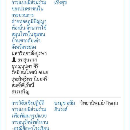
การแบบมีส่วนร่วม
เทิงสุข
ของประชาชนใน
กระบวนการ
ถ่ายทอดภูมิปัญญา
ท้องถิ่น ด้านการใช้
สมุนไพรในชุมชน
บ้านชากตับเต่า
จังหวัดระยอง
มหาวิทยาลัยบูรพา
ธร สุนทรา
ยุทธ;บุปผา ศิริ
รัศมี;สมโภชน์ อเนก
สุข;สิทธิพร นิยมศรี
สมศักดิ์;รัชนี
สรรเสริญ
การวิจัยเชิงปฏิบัติ
นงนุช อสัม
วิทยานิพนธ์/Thesis
การแบบมีส่วนร่วม
ภินวงศ์
เพื่อพัฒนารูปแบบ
การอนุรักษ์พลังงาน
: กรณีศึกษาโรงเรียน