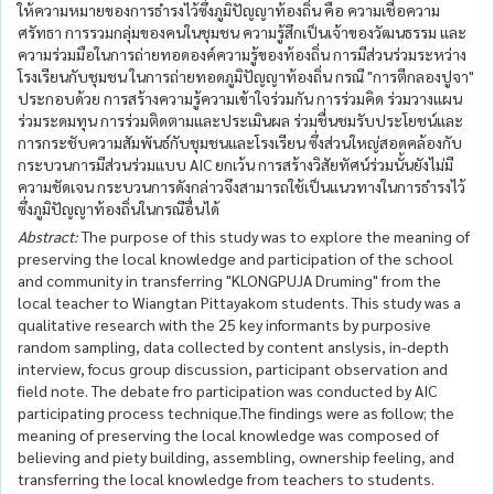
ให้ความหมายของการธำรงไว้ซึ่งภูมิปัญญาท้องถิ่น คือ ความเชื่อความ
ศรัทธา การรวมกลุ่มของคนในชุมชน ความรู้สึกเป็นเจ้าของวัฒนธรรม และ
ความร่วมมือในการถ่ายทอดองค์ความรู้ของท้องถิ่น การมีส่วนร่วมระหว่าง
โรงเรียนกับชุมชน ในการถ่ายทอดภูมิปัญญาท้องถิ่น กรณี "การตีกลองปูจา"
ประกอบด้วย การสร้างความรู้ความเข้าใจร่วมกัน การร่วมคิด ร่วมวางแผน
ร่วมระดมทุน การร่วมติดตามและประเมินผล ร่วมชื่นชมรับประโยชน์และ
การกระชับความสัมพันธ์กับชุมชนและโรงเรียน ซึ่งส่วนใหญ่สอดคล้องกับ
กระบวนการมีส่วนร่วมแบบ AIC ยกเว้น การสร้างวิสัยทัศน์ร่วมนั้นยังไม่มี
ความชัดเจน กระบวนการดังกล่าวจึงสามารถใช้เป็นแนวทางในการธำรงไว้
ซึ่งภูมิปัญญาท้องถิ่นในกรณีอื่นได้
Abstract:
The purpose of this study was to explore the meaning of
preserving the local knowledge and participation of the school
and community in transferring "KLONGPUJA Druming" from the
local teacher to Wiangtan Pittayakom students. This study was a
qualitative research with the 25 key informants by purposive
random sampling, data collected by content anslysis, in-depth
interview, focus group discussion, participant observation and
field note. The debate fro participation was conducted by AIC
participating process technique.The findings were as follow; the
meaning of preserving the local knowledge was composed of
believing and piety building, assembling, ownership feeling, and
transferring the local knowledge from teachers to students.