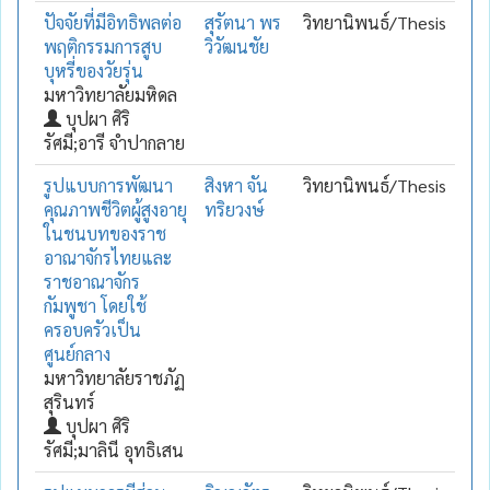
ปัจจัยที่มีอิทธิพลต่อ
สุรัตนา พร
วิทยานิพนธ์/Thesis
พฤติกรรมการสูบ
วิวัฒนชัย
บุหรี่ของวัยรุ่น
มหาวิทยาลัยมหิดล
บุปผา ศิริ
รัศมี;อารี จำปากลาย
รูปแบบการพัฒนา
สิงหา จัน
วิทยานิพนธ์/Thesis
คุณภาพชีวิตผู้สูงอายุ
ทริยวงษ์
ในชนบทของราช
อาณาจักรไทยและ
ราชอาณาจักร
กัมพูชา โดยใช้
ครอบครัวเป็น
ศูนย์กลาง
มหาวิทยาลัยราชภัฏ
สุรินทร์
บุปผา ศิริ
รัศมี;มาลินี อุทธิเสน