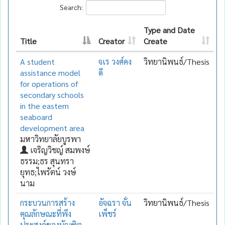
Search:
Type and Date
Title
Creator
Create
A student
จเร วงศ์คง
วิทยานิพนธ์/Thesis
assistance model
ดี
for operations of
secondary schools
in the eastern
seaboard
development area
มหาวิทยาลัยบูรพา
เจริญวิชญ์ สมพงษ์
ธรรม;ธร สุนทรา
ยุทธ;ไพรัตน์ วงษ์
นาม
กระบวนการสร้าง
อัจฉรา จั่น
วิทยานิพนธ์/Thesis
คุณลักษณะที่พึง
เพ็ชร์
ประสงค์ของบัณฑิต