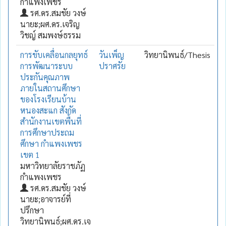
กำแพงเพชร
รศ.ดร.สมชัย วงษ์
นายะ;ผศ.ดร.เจริญ
วิชญ์ สมพงษ์ธรรม
การขับเคลื่อนกลยุทธ์
วันเพ็ญ
วิทยานิพนธ์/Thesis
การพัฒนาระบบ
ปราศรัย
ประกันคุณภาพ
ภายในสถานศึกษา
ของโรงเรียนบ้าน
หนองสะแก สังกัด
สำนักงานเขตพื้นที่
การศึกษาประถม
ศึกษา กำแพงเพชร
เขต 1
มหาวิทยาลัยราชภัฏ
กำแพงเพชร
รศ.ดร.สมชัย วงษ์
นายะ;อาจารย์ที่
ปรึกษา
วิทยานิพนธ์;ผศ.ดร.เจ