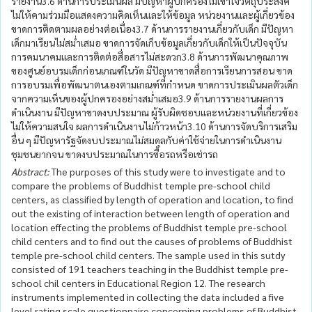
รายงาน3.6 ด้านการประเมินผล มีปัญหาผู้ปกครองไม่เข้าใจวัตถุประสงค์
ไม่ให้คามร่วมมือแสดงความคิดเห็นและให้ข้อมูล หน่วยงานและผู้เกี่ยวข้อง
ขาดการติดตามผลอย่างต่อเนื่อง3.7 ด้านการรายงานเกี่ยวกับเด็ก มีปัญหา
เด็กมาเรียนไม่สม่ำเสมอ ขาดการจัดเก็บข้อมูลเกี่ยวกับเด็กให้เป็นปัจจุบัน
การคมนาคมและการติดต่อสื่อสารไม่สะดวก3.8 ด้านการพัฒนาคุณภาพ
ของศูนย์อบรมเด็กก่อนเกณฑ์ในวัด มีปัญหาขาดสื่อการเรียนการสอน ขาด
การอบรมเพื่อพัฒนาตนเองตามเกณฑ์ที่กำหนด ขาดการประเมินผลตัวเด็ก
จากความเห็นของผู้ปกครองอย่างสม่ำเสมอ3.9 ด้านการรายงานผลการ
ดำเนินงาน มีปัญหาขาดงบประมาณ ผู้รับผิดชอบและหน่วยงานที่เกี่ยวข้อง
ไม่ให้ความสนใจ ผลการดำเนินงานไม่ก้าวหน้า3.10 ด้านการจัดบริการเสริม
อื่น ๆ มีปัญหารัฐจัดงบประมาณไม่สมดุลกับค่าใช้จ่ายในการดำเนินงาน
ชุมชนยากจน ขาดงบประมาณในการซื้อรถหรือเช่ารถ
Abstract:
The purposes of this study were to investigate and to
compare the problems of Buddhist temple pre-school child
centers, as classified by length of operation and location, to find
out the existing of interaction between length of operation and
location effecting the problems of Buddhist temple pre-school
child centers and to find out the causes of problems of Buddhist
temple pre-school child centers. The sample used in this sutdy
consisted of 191 teachers teaching in the Buddhist temple pre-
school chil centers in Educational Region 12. The research
instruments implemented in collecting the data included a five
level rating scale questionnaire concerning problems of Buddhist