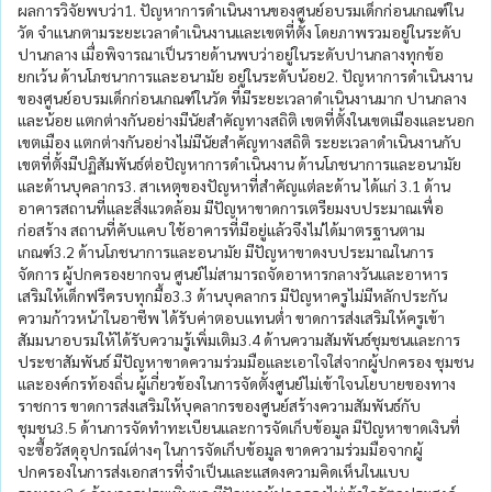
ผลการวิจัยพบว่า1. ปัญหาการดำเนินงานของศูนย์อบรมเด็กก่อนเกณฑ์ใน
วัด จำแนกตามระยะเวลาดำเนินงานและเขตที่ตั้ง โดยภาพรวมอยู่ในระดับ
ปานกลาง เมื่อพิจารณาเป็นรายด้านพบว่าอยู่ในระดับปานกลางทุกข้อ
ยกเว้น ด้านโภชนาการและอนามัย อยู่ในระดับน้อย2. ปัญหาการดำเนินงาน
ของศูนย์อบรมเด็กก่อนเกณฑ์ในวัด ที่มีระยะเวลาดำเนินงานมาก ปานกลาง
และน้อย แตกต่างกันอย่างมีนัยสำคัญทางสถิติ เขตที่ตั้งในเขตเมืองและนอก
เขตเมือง แตกต่างกันอย่างไม่มีนัยสำคัญทางสถิติ ระยะเวลาดำเนินงานกับ
เขตที่ตั้งมีปฏิสัมพันธ์ต่อปัญหาการดำเนินงาน ด้านโภชนาการและอนามัย
และด้านบุคลากร3. สาเหตุของปัญหาที่สำคัญแต่ละด้าน ได้แก่ 3.1 ด้าน
อาคารสถานที่และสิ่งแวดล้อม มีปัญหาขาดการเตรียมงบประมาณเพื่อ
ก่อสร้าง สถานที่คับแคบ ใช้อาคารที่มีอยู่แล้วจึงไม่ได้มาตรฐานตาม
เกณฑ์3.2 ด้านโภชนาการและอนามัย มีปัญหาขาดงบประมาณในการ
จัดการ ผู้ปกครองยากจน ศูนย์ไม่สามารถจัดอาหารกลางวันและอาหาร
เสริมให้เด็กฟรีครบทุกมื้อ3.3 ด้านบุคลากร มีปัญหาครูไม่มีหลักประกัน
ความก้าวหน้าในอาชีพ ได้รับค่าตอบแทนต่ำ ขาดการส่งเสริมให้ครูเข้า
สัมมนาอบรมให้ได้รับความรู้เพิ่มเติม3.4 ด้านความสัมพันธ์ชุมชนและการ
ประชาสัมพันธ์ มีปัญหาขาดความร่วมมือและเอาใจใส่จากผู้ปกครอง ชุมชน
และองค์กรท้องถิ่น ผู้เกี่ยวข้องในการจัดตั้งศูนย์ไม่เข้าใจนโยบายของทาง
ราชการ ขาดการส่งเสริมให้บุคลากรของศูนย์สร้างความสัมพันธ์กับ
ชุมชน3.5 ด้านการจัดทำทะเบียนและการจัดเก็บข้อมูล มีปัญหาขาดเงินที่
จะซื้อวัสดุอุปกรณ์ต่างๆ ในการจัดเก็บข้อมูล ขาดความร่วมมือจากผู้
ปกครองในการส่งเอกสารที่จำเป็นและแสดงความคิดเห็นในแบบ