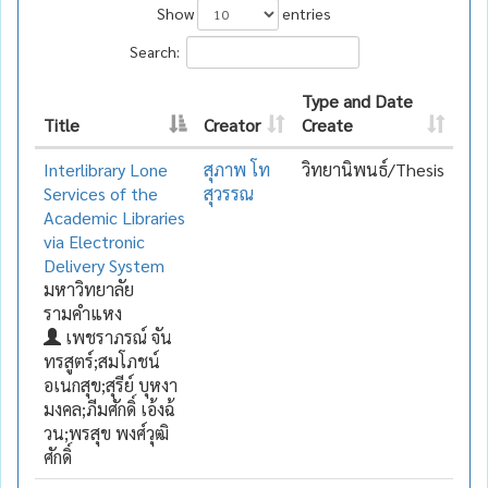
Show
entries
Search:
Type and Date
Title
Creator
Create
Interlibrary Lone
สุภาพ โท
วิทยานิพนธ์/Thesis
Services of the
สุวรรณ
Academic Libraries
via Electronic
Delivery System
มหาวิทยาลัย
รามคำแหง
เพชราภรณ์ จัน
ทรสูตร์;สมโภชน์
อเนกสุข;สุรีย์ บุหงา
มงคล;ภีมศักดิ์ เอ้งฉ้
วน;พรสุข พงศ์วุฒิ
ศักดิ์