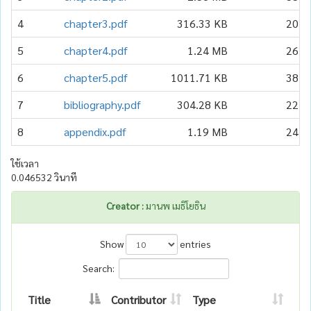
4
chapter3.pdf
316.33 KB
20
5
chapter4.pdf
1.24 MB
26
6
chapter5.pdf
1011.71 KB
38
7
bibliography.pdf
304.28 KB
22
8
appendix.pdf
1.19 MB
24
ใช้เวลา
0.046532 วินาที
Creator :
มานพ เมธิโยธิน
Show
entries
Search:
Title
Contributor
Type