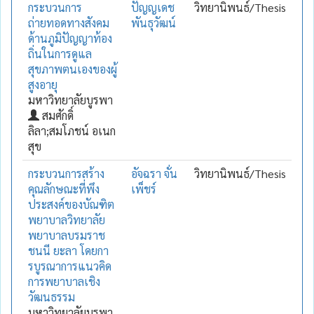
กระบวนการ
ปัญญเดช
วิทยานิพนธ์/Thesis
ถ่ายทอดทางสังคม
พันธุวัฒน์
ด้านภูมิปัญญาท้อง
ถิ่นในการดูแล
สุขภาพตนเองของผู้
สูงอายุ
มหาวิทยาลัยบูรพา
สมศักดิ์
ลิลา;สมโภชน์ อเนก
สุข
กระบวนการสร้าง
อัจฉรา จั่น
วิทยานิพนธ์/Thesis
คุณลักษณะที่พึง
เพ็ชร์
ประสงค์ของบัณฑิต
พยาบาลวิทยาลัย
พยาบาลบรมราช
ชนนี ยะลา โดยกา
รบูรณาการแนวคิด
การพยาบาลเชิง
วัฒนธรรม
มหาวิทยาลัยบูรพา