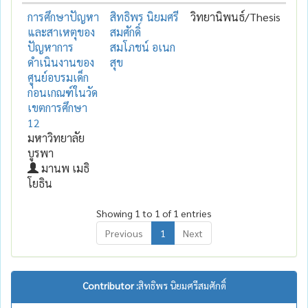
การศึกษาปัญหา
สิทธิพร นิยมศรี
วิทยานิพนธ์/Thesis
และสาเหตุของ
สมศักดิ์
ปัญหาการ
สมโภชน์ อเนก
ดำเนินงานของ
สุข
ศูนย์อบรมเด็ก
ก่อนเกณฑ์ในวัด
เขตการศึกษา
12
มหาวิทยาลัย
บูรพา
มานพ เมธิ
โยธิน
Showing 1 to 1 of 1 entries
Previous
1
Next
Contributor :
สิทธิพร นิยมศรีสมศักดิ์