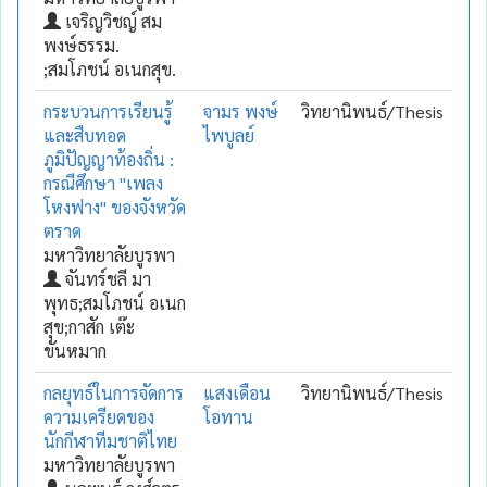
เจริญวิชญ์ สม
พงษ์ธรรม.
;สมโภชน์ อเนกสุข.
กระบวนการเรียนรู้
จามร พงษ์
วิทยานิพนธ์/Thesis
และสืบทอด
ไพบูลย์
ภูมิปัญญาท้องถิ่น :
กรณีศึกษา "เพลง
โหงฟาง" ของจังหวัด
ตราด
มหาวิทยาลัยบูรพา
จันทร์ชลี มา
พุทธ;สมโภชน์ อเนก
สุข;กาสัก เต๊ะ
ขันหมาก
กลยุทธ์ในการจัดการ
แสงเดือน
วิทยานิพนธ์/Thesis
ความเครียดของ
โอทาน
นักกีฬาทีมชาติไทย
มหาวิทยาลัยบูรพา