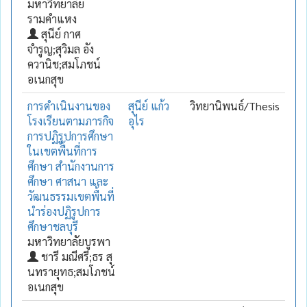
มหาวิทยาลัย
รามคำแหง
สุนีย์ กาศ
จำรูญ;สุวิมล อัง
ควานิช;สมโภชน์
อเนกสุข
การดำเนินงานของ
สุนีย์ แก้ว
วิทยานิพนธ์/Thesis
โรงเรียนตามภารกิจ
อุไร
การปฏิรูปการศึกษา
ในเขตพื้นที่การ
ศึกษา สำนักงานการ
ศึกษา ศาสนา และ
วัฒนธรรมเขตพื้นที่
นำร่องปฏิรูปการ
ศึกษาชลบุรี
มหาวิทยาลัยบูรพา
ชารี มณีศรี;ธร สุ
นทรายุทธ;สมโภชน์
อเนกสุข