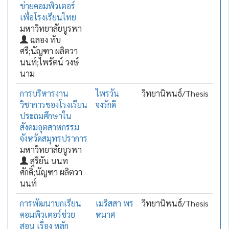
ข่ายคอมพิวเตอร์
เพื่อโรงเรียนไทย
มหาวิทยาลัยบูรพา
ฉลอง ทับ
ศรี;นัญฑา ผลิตวา
นนท์;ไพรัตน์ วงษ์
นาม
การบริหารงาน
ไพรวัน
วิทยานิพนธ์/Thesis
วิชาการของโรงเรียน
จงรักดี
ประถมศึกษาใน
สังคมอุตสาหกรรม
จังหวัดสมุทรปราการ
มหาวิทยาลัยบูรพา
สุริยัน นนท
ศักดิ์;นัญฑา ผลิตวา
นนท์
การพัฒนาบกเรียน
เมริสสา พร
วิทยานิพนธ์/Thesis
คอมพิวเตอร์ช่วย
หมาศ
สอน เรื่อง หลัก