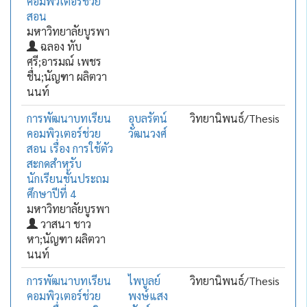
คอมพิวเตอร์ช่วย
สอน
มหาวิทยาลัยบูรพา
ฉลอง ทับ
ศรี;อารมณ์ เพชร
ชื่น;นัญฑา ผลิตวา
นนท์
การพัฒนาบทเรียน
อุบลรัตน์
วิทยานิพนธ์/Thesis
คอมพิวเตอร์ช่วย
วัฒนวงศ์
สอน เรื่อง การใช้ตัว
สะกดสำหรับ
นักเรียนชั้นประถม
ศึกษาปีที่ 4
มหาวิทยาลัยบูรพา
วาสนา ชาว
หา;นัญฑา ผลิตวา
นนท์
การพัฒนาบทเรียน
ไพบูลย์
วิทยานิพนธ์/Thesis
คอมพิวเตอร์ช่วย
พงษ์แสง