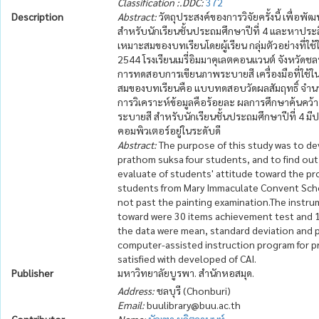
Classification :.DDC:
372
Description
Abstract:
วัตถุประสงค์ของการวิจัยครั้งนี้ เพื่อ
สำหรับนักเรียนชั้นประถมศึกษาปีที่ 4 และหาปร
เหมาะสมของบทเรียนโดยผู้เรียน กลุ่มตัวอย่างที่ใช
2544 โรงเรียนเมรี่อิมมาคุเลตคอนแวนต์ จังหวัดชลบ
การทดสอบการเขียนภาพระบายสี เครื่องมือที่ใ
สมของบทเรียนคือ แบบทดสอบวัดผลสัมฤทธิ์ จำนวน
การวิเคราะห์ข้อมูลคือร้อยละ ผลการศึกษาค้นคว้
ระบายสี สำหรับนักเรียนชั้นประถมศึกษาปีที่ 4 
คอมพิวเตอร์อยู่ในระดับดี
Abstract:
The purpose of this study was to de
prathom suksa four students, and to find out 
evaluate of students' attitude toward the pr
students from Mary Immaculate Convent Scho
not past the painting examination.The instru
toward were 30 items achievement test and 19 
the data were mean, standard deviation and p
computer-assisted instruction program for 
satisfied with developed of CAI.
Publisher
มหาวิทยาลัยบูรพา. สำนักหอสมุด.
Address:
ชลบุรี (Chonburi)
Email:
buulibrary@buu.ac.th