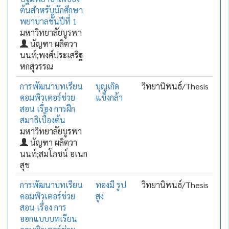
ต้นสำหรับนักศึกษา
พยาบาลชั้นปีที่ 1
มหาวิทยาลัยบูรพา
นัญฑา ผลิตวา
นนท์;พงศ์ประเสริฐ
หกสุวรรณ
การพัฒนาบทเรียน
บุญเกิด
วิทยานิพนธ์/Thesis
คอมพิวเตอร์ช่วย
แข็งกล้า
สอน เรื่อง การฝึก
สมาธิเบื้องต้น
มหาวิทยาลัยบูรพา
นัญฑา ผลิตวา
นนท์;สมโภชน์ อเนก
สุข
การพัฒนาบทเรียน
ทองมี รูป
วิทยานิพนธ์/Thesis
คอมพิวเตอร์ช่วย
สูง
สอน เรื่อง การ
ออกแบบบทเรียน