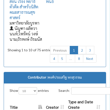
สอน เรื่อง พยาธิ
พันธ์
ตัวตืด สำหรับนิสิต
คณะสาธารณสุข
ศาสตร์
มหาวิทยาลัยบูรพา
นัญฑา ผลิตวา
นนท์;ไพรัตน์ วงษ์
นาม;ถิรพงษ์ ถิรมนัส
Showing 1 to 10 of 75 entries
Previous
1
2
3
4
5
…
8
Next
Contributor :
พงศ์ประเสริฐ หกสุวรรณ
Show
entries
Search:
Type and Date
Title
Creator
Create