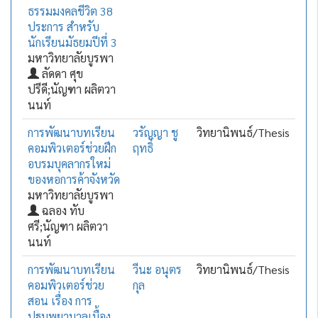
ธรรมมงคลชีวิต 38
ประการ สำหรับ
นักเรียนมัธยมปีที่ 3
มหาวิทยาลัยบูรพา
ลัดดา ศุข
ปรีดี;นัญฑา ผลิตวา
นนท์
การพัฒนาบทเรียน
วรัญญา ชู
วิทยานิพนธ์/Thesis
คอมพิวเตอร์ช่วยฝึก
ฤทธิ์
อบรมบุคลากรใหม่
ของหอการค้าจังหวัด
มหาวิทยาลัยบูรพา
ฉลอง ทับ
ศรี;นัญฑา ผลิตวา
นนท์
การพัฒนาบทเรียน
วีนะ อนุตร
วิทยานิพนธ์/Thesis
คอมพิวเตอร์ช่วย
กุล
สอน เรื่อง การ
ปฐมพยาบาลเบื้อง