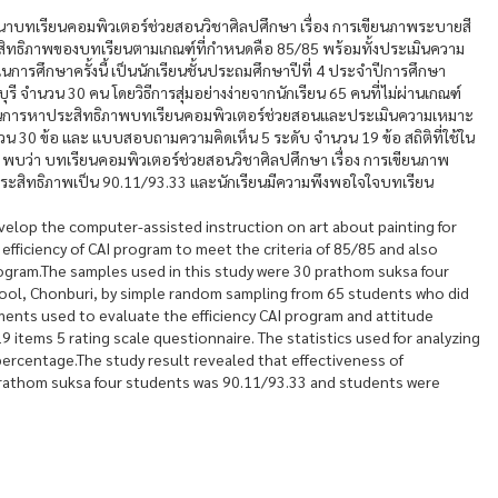
พัฒนาบทเรียนคอมพิวเตอร์ช่วยสอนวิชาศิลปศึกษา เรื่อง การเขียนภาพระบายสี
ะสิทธิภาพของบทเรียนตามเกณฑ์ที่กำหนดคือ 85/85 พร้อมทั้งประเมินความ
้ในการศึกษาครั้งนี้ เป็นนักเรียนชั้นประถมศึกษาปีที่ 4 ประจำปีการศึกษา
ุรี จำนวน 30 คน โดยวิธีการสุ่มอย่างง่ายจากนักเรียน 65 คนที่ไม่ผ่านเกณฑ์
ช้ในการหาประสิทธิภาพบทเรียนคอมพิวเตอร์ช่วยสอนและประเมินความเหมาะ
 30 ข้อ และ แบบสอบถามความคิดเห็น 5 ระดับ จำนวน 19 ข้อ สถิติที่ใช้ใน
า พบว่า บทเรียนคอมพิวเตอร์ช่วยสอนวิชาศิลปศึกษา เรื่อง การเขียนภาพ
มีประสิทธิภาพเป็น 90.11/93.33 และนักเรียนมีความพึงพอใจใจบทเรียน
velop the computer-assisted instruction on art about painting for
efficiency of CAI program to meet the criteria of 85/85 and also
ogram.The samples used in this study were 30 prathom suksa four
ol, Chonburi, by simple random sampling from 65 students who did
ments used to evaluate the efficiency CAI program and attitude
items 5 rating scale questionnaire. The statistics used for analyzing
ercentage.The study result revealed that effectiveness of
prathom suksa four students was 90.11/93.33 and students were