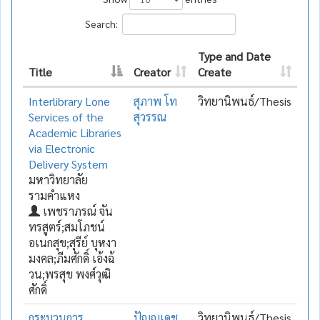
Search:
Type and Date
Title
Creator
Create
Interlibrary Lone
สุภาพ โท
วิทยานิพนธ์/Thesis
Services of the
สุวรรณ
Academic Libraries
via Electronic
Delivery System
มหาวิทยาลัย
รามคำแหง
เพชราภรณ์ จัน
ทรสูตร์;สมโภชน์
อเนกสุข;สุรีย์ บุหงา
มงคล;ภีมศักดิ์ เอ้งฉ้
วน;พรสุข พงศ์วุฒิ
ศักดิ์
กระบวนการ
ปัญญเดช
วิทยานิพนธ์/Thesis