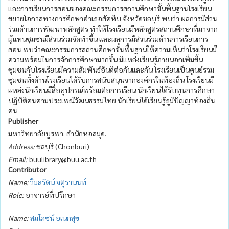
และการเรียนการสอนของคณะกรรมการสถานศึกษาขั้นพื้นฐานโรงเรียน
ขยายโอกาสทางการศึกษาอำเภอสัตหีบ จังหวัดชลบุรี พบว่า ผลการมีส่วน
ร่วมด้านการพัฒนาหลักสูตร ทำให้โรงเรียนมีหลักสูตรสถานศึกษาที่มาจาก
ผู้แทนชุมชนมีส่วนร่วมจัดทำขึ้น และผลการมีส่วนร่วมด้านการเรียนการ
สอน พบว่าคณะกรรมการสถานศึกษาขั้นพื้นฐานให้ความเห็นว่าโรงเรียนมี
ความพร้อมในการจักการศึกษามากขึ้น มีแหล่งเรียนรู้ภายนอกเพิ่มขึ้น
ชุมชนกับโรงเรียนมีความสัมพันธ์อันดีต่อกันและกัน โรงเรียนเป็นศูนย์รวม
ชุมชนทั้งด้านโรงเรียนได้รับการสนับสนุนจากองค์กรในท้องถิ่น โรงเรียนมี
แหล่งนักเรียนมีสื่ออุปกรณ์พร้อมต่อการเรียน นักเรียนได้รับทุนการศึกษา
ปฏิบัติตนตามประเพณีวัฒนธรรมไทย นักเรียนได้เรียนรู้ภูมิปัญญาท้องถิ่น
ตน
Publisher
มหาวิทยาลัยบูรพา. สำนักหอสมุด.
Address:
ชลบุรี (Chonburi)
Email:
buulibrary@buu.ac.th
Contributor
Name:
วิมลรัตน์ จตุรานนท์
Role:
อาจารย์ที่ปรึกษา
Name:
สมโภชน์ อเนกสุข