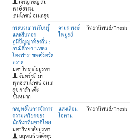
เจริญวิชญ์ สม
พงษ์ธรรม.
;สมโภชน์ อเนกสุข.
กระบวนการเรียนรู้
จามร พงษ์
วิทยานิพนธ์/Thesis
และสืบทอด
ไพบูลย์
ภูมิปัญญาท้องถิ่น :
กรณีศึกษา "เพลง
โหงฟาง" ของจังหวัด
ตราด
มหาวิทยาลัยบูรพา
จันทร์ชลี มา
พุทธ;สมโภชน์ อเนก
สุข;กาสัก เต๊ะ
ขันหมาก
กลยุทธ์ในการจัดการ
แสงเดือน
วิทยานิพนธ์/Thesis
ความเครียดของ
โอทาน
นักกีฬาทีมชาติไทย
มหาวิทยาลัยบูรพา
นฤพนธ์ วงศ์จตุร