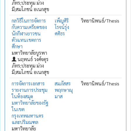
ภัทร;ประทุม ม่วง
มี;สมโภชน์ อเนกสุข
กลวิธีในการจัดการ
เพ็ญศิริ
วิทยานิพนธ์/Thesis
กับความเครียดของ
โรจน์รุ่ง
นักกีฬาเยาวชน
ศศิธร
ตัวแทนเขตการ
ศึกษา
มหาวิทยาลัยบูรพา
นฤพนธ์ วงศ์จตุร
ภัทร;ประทุม ม่วง
มี;สมโภชน์ อเนกสุข
การจัดการเอกสาร
สมภัสสร
วิทยานิพนธ์/Thesis
รายงานการประชุม
พฤกษาณุ
ในห้องสมุด
มาส
มหาวิทยาลัยของรัฐ
ในเขต
กรุงเทพมหานคร
และปริมณฑล
มหาวิทยาลัย