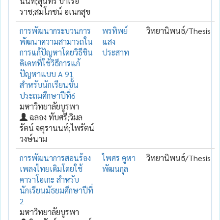
นนท์;สุนทร บำเรอ
ราช;สมโภชน์ อเนกสุข
การพัฒนากระบวนการ
พรทิพย์
วิทยานิพนธ์/Thesis
พัฒนาความสามารถใน
แสง
การแก้ปัญหาโดยวิธีชิน
ประสาท
ดิเคทที่ใช้วิธีการแก้
ปัญหาแบบ A 91
สำหรับนักเรียนชั้น
ประถมศึกษาปีที่6
มหาวิทยาลัยบูรพา
ฉลอง ทับศรี;วิมล
รัตน์ จตุรานนท์;ไพรัตน์
วงษ์นาม
การพัฒนาการสอนร้อง
ไพศร คูหา
วิทยานิพนธ์/Thesis
เพลงไทยเดิมโดยใช้
พัฒนกุล
คาราโอเกะ สำหรับ
นักเรียนมัธยมศึกษาปีที่
2
มหาวิทยาลัยบูรพา