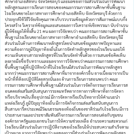
ศึกษาอำเภอสัตหีบ จังหวัดชลบุรี และผลของการมีส่วนร่วมในการพัฒนา
หลักสูตรและการเรียนการสอนของคณะกรรมการสถานศึกษาขั้นพื้นฐาน
โรงเรียนขยายโอกาสทางการศึกษาอำเภอสัตหีบ จังหวัดชลบุรี ด้วยการ
ประยุกต์ใช้วิธีวิจัยเชิงคุณภาพ เก็บรวบรวมข้อมูลด้วยการสัมภาษณ์แบบกึ่ง
โครงสร้าง วิเคราะห์ข้อมูลและเสนอผลการวิเคราะห์เชิงพรรณา นับจำนวน
ผู้ให้ข้อมูลได้ทั้งสิ้น 21 คน ผลการวิจัยพบว่า คณะกรรมการสถานศึกษาขั้น
พื้นฐานโรงเรียนขยายโอกาสทางการศึกษาอำเภอสัตหีบ จังหวัดชลบุรีมี
ส่วนร่วมในด้านการพัฒนาหลักสูตรโดยนำเสนอข้อมูลสภาพปัญหาและ
ความต้องการภูมิปัญยาท้องถิ่นในการจัดทำหลักสูตรของโรงเรียน และให้
ความเห็นชอบสาระหลักสูตรที่โรงเรียนจัดทำขึ้นด้วย การเสนอข้อคิดเห็น
ลงลายมือชื่อรับทราบและผลจากการวิจัยพบว่าคณะกรรมการสถานศึกษา
ขึ้นพื้นฐานผู้ที่ปฏิบัติหน้าที่ในโรงเรียนมีส่วนร่วมในการพัฒนาหลักสูตร
มากกว่าคณะกรรมการสถานศึกษาที่มาจากองค์กรอื่น อาจเนื่องมาจากเป็น
หน้าที่ที่ต้องปฏิบัติโดยตรงนั่นเอง ด้านการเรียนการสอนพบว่า คณะ
กรรมการสถานศึกษาขั้นพื้นฐานมีส่วนร่วมในการจัดกิจกรรมการเรียนการส
อนดดยส่งเสริมสนับสนุนการระดมทรัพยากรทางการศึกษาทั้งการจัดหา
หรือบริจาคเงิน สื่ออุปกรณ์ มีการจัดหาหรือเป็นวิทยากรให้คำแนะนำ
แหล่งเรียนรู้ ภูมิปัญญาท้องถิ่น มีการจัดกิจกรรมส่งเสริมสนับสนุนการ
สืบสานจารีตประเพณีวัฒนธรรมของท้องถิ่นของชาติร่วมกับโรงเรียน มีการ
ประสานงานและประชาสัมพันธ์กิจกรรมการเรียนการสอนต่อกับชุมชน
องค์กรภาครัฐและเอกชน ในการให้ความช่วยเหลือ อำนวยความสะดวกแก่
โรงเรียน มีส่วนร่วมในการปฏิบัติงานของโรงเรียนให้ประสบความสำเร็จตาม
เป้าหมาย จากการวิจัยพบว่า ผลของการมีส่วนร่วมในการพัฒนาหลักสูตร