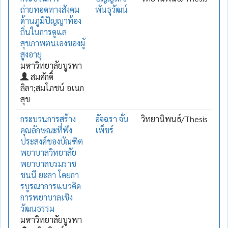
ถ่ายทอดทางสังคม
พันธุวัฒน์
ด้านภูมิปัญญาท้อง
ถิ่นในการดูแล
สุขภาพตนเองของผู้
สูงอายุ
มหาวิทยาลัยบูรพา
สมศักดิ์
ลิลา;สมโภชน์ อเนก
สุข
กระบวนการสร้าง
อัจฉรา จั่น
วิทยานิพนธ์/Thesis
คุณลักษณะที่พึง
เพ็ชร์
ประสงค์ของบัณฑิต
พยาบาลวิทยาลัย
พยาบาลบรมราช
ชนนี ยะลา โดยกา
รบูรณาการแนวคิด
การพยาบาลเชิง
วัฒนธรรม
มหาวิทยาลัยบูรพา