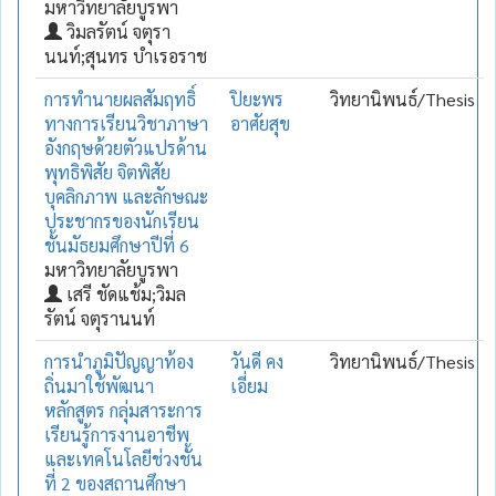
มหาวิทยาลัยบูรพา
วิมลรัตน์ จตุรา
นนท์;สุนทร บำเรอราช
การทำนายผลสัมฤทธิ์
ปิยะพร
วิทยานิพนธ์/Thesis
ทางการเรียนวิชาภาษา
อาศัยสุข
อังกฤษด้วยตัวแปรด้าน
พุทธิพิสัย จิตพิสัย
บุคลิกภาพ และลักษณะ
ประชากรของนักเรียน
ชั้นมัธยมศึกษาปีที่ 6
มหาวิทยาลัยบูรพา
เสรี ชัดแช้ม;วิมล
รัตน์ จตุรานนท์
การนำภูมิปัญญาท้อง
วันดี คง
วิทยานิพนธ์/Thesis
ถิ่นมาใช้พัฒนา
เอี่ยม
หลักสูตร กลุ่มสาระการ
เรียนรู้การงานอาชีพ
และเทคโนโลยีช่วงชั้น
ที่ 2 ของสถานศึกษา