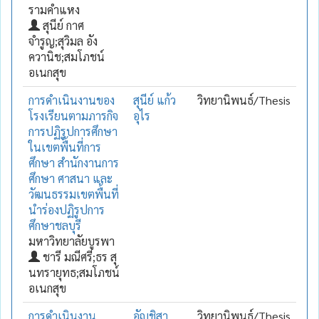
รามคำแหง
สุนีย์ กาศ
จำรูญ;สุวิมล อัง
ควานิช;สมโภชน์
อเนกสุข
การดำเนินงานของ
สุนีย์ แก้ว
วิทยานิพนธ์/Thesis
โรงเรียนตามภารกิจ
อุไร
การปฏิรูปการศึกษา
ในเขตพื้นที่การ
ศึกษา สำนักงานการ
ศึกษา ศาสนา และ
วัฒนธรรมเขตพื้นที่
นำร่องปฏิรูปการ
ศึกษาชลบุรี
มหาวิทยาลัยบูรพา
ชารี มณีศรี;ธร สุ
นทรายุทธ;สมโภชน์
อเนกสุข
การดำเนินงาน
อัญชิสา
วิทยานิพนธ์/Thesis