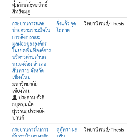
ศุภลักษณ์;พลสิทธิ์
สิทธิชมภู
กระบวนการและ
กิ่งแก้ว กุด
วิทยานิพนธ์/Thesis
ข่ายความร่วมมือใน
โอภาส
การจัดการขยะ
มูลฝอยขององค์กร
ในเขตพื้นที่องค์การ
บริหารส่วนตำบล
หนองจ๊อม อำเภอ
สันทราย จังหวัด
เชียงใหม่
มหาวิทยาลัย
เชียงใหม่
ประสาน ตังสิ
กบุตร;มนัส
สุวรรณ;ประหยัด
ปานดี
กระบวนการในการ
ศุภัทรา ผล
วิทยานิพนธ์/Thesis
จัดการป่าเศรษฐกิจ
เพิ่ม