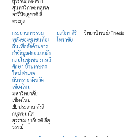
สุวรรณ;เจิดหล้า
สุนทรวิภาต;ทศพล
อารีนิจ;สุชาติ ลี้
ตระกูล
กระบวนการรวม
มลวิภา ศิริ
วิทยานิพนธ์/Thesis
พลังของชุมชนท้อง
โหราชัย
ถิ่นเพื่อคัดค้านการ
กำจัดมูลฝอยแบบฝัง
กลบในชุมชน : กรณี
ศึกษา บ้านเกษตร
ใหม่ อำเภอ
สันทราย จังหวัด
เชียงใหม่
มหาวิทยาลัย
เชียงใหม่
ประสาน ตังสิ
กบุตร;มนัส
สุวรรณ;ชูเกียรติ ลีสุ
วรรณ์