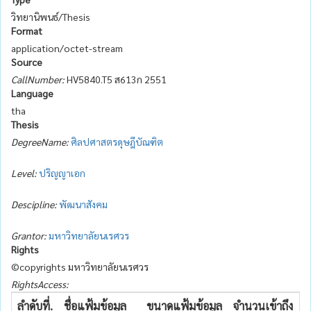
วิทยานิพนธ์/Thesis
Format
application/octet-stream
Source
CallNumber:
HV5840.T5 ส613ก 2551
Language
tha
Thesis
DegreeName:
ศิลปศาสตรดุษฎีบัณฑิต
Level:
ปริญญาเอก
Descipline:
พัฒนาสังคม
Grantor:
มหาวิทยาลัยนเรศวร
Rights
©copyrights มหาวิทยาลัยนเรศวร
RightsAccess:
ลำดับที่.
ชื่อแฟ้มข้อมูล
ขนาดแฟ้มข้อมูล
จำนวนเข้าถึง
ว