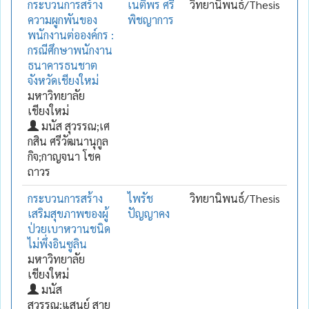
กระบวนการสร้าง
เนติพร ศรี
วิทยานิพนธ์/Thesis
ความผูกพันของ
พิชญาการ
พนักงานต่อองค์กร :
กรณีศึกษาพนักงาน
ธนาคารธนชาต
จังหวัดเชียงใหม่
มหาวิทยาลัย
เชียงใหม่
มนัส สุวรรณ;เศ
กสิน ศรีวัฒนานุกูล
กิจ;กาญจนา โชค
ถาวร
กระบวนการสร้าง
ไพรัช
วิทยานิพนธ์/Thesis
เสริมสุขภาพของผู้
ปัญญาคง
ป่วยเบาหวานชนิด
ไม่พึ่งอินซูลิน
มหาวิทยาลัย
เชียงใหม่
มนัส
สุวรรณ;แสนย์ สาย