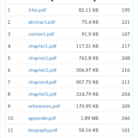
1
title.pdf
82.11 KB
195
2
2
abstract.pdf
75.4 KB
221
2
3
content.pdf
91.9 KB
167
2
4
chapter1.pdf
117.51 KB
217
2
5
chapter2.pdf
762.8 KB
268
2
6
chapter3.pdf
306.97 KB
216
2
7
chapter4.pdf
907.75 KB
211
2
8
chapter5.pdf
324.79 KB
204
2
9
references.pdf
170.95 KB
209
2
10
appendix.pdf
1.89 MB
266
2
11
biography.pdf
59.16 KB
161
2