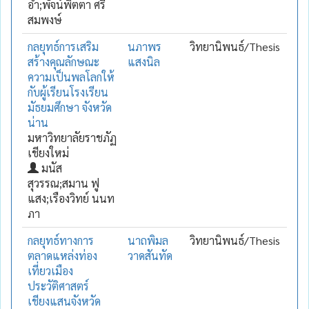
อ่ำ;พัจน์พิตตา ศรี
สมพงษ์
กลยุทธ์การเสริม
นภาพร
วิทยานิพนธ์/Thesis
สร้างคุณลักษณะ
แสงนิล
ความเป็นพลโลกให้
กับผู้เรียนโรงเรียน
มัธยมศึกษา จังหวัด
น่าน
มหาวิทยาลัยราชภัฏ
เชียงใหม่
มนัส
สุวรรณ;สมาน ฟู
แสง;เรืองวิทย์ นนท
ภา
กลยุทธ์ทางการ
นาถพิมล
วิทยานิพนธ์/Thesis
ตลาดแหล่งท่อง
วาดสันทัด
เที่ยวเมือง
ประวัติศาสตร์
เชียงแสนจังหวัด