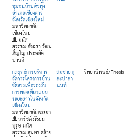
ชุมชนบ้านหัวทุ่ง
อำเภอเชียงดาว
จังหวัดเชียงใหม่
มหาวิทยาลัย
เชียงใหม่
มนัส
สุวรรณ;อัจฉรา วัฒน
ภิญโญ;ประหยัด
ปานดี
กลยุทธ์การบริหาร
สมชาย กุ
วิทยานิพนธ์/Thesis
จัดการโครงการบ้าน
ละปาลา
จัดสรรเพื่อรองรับ
นนท์
การท่องเที่ยวแบบ
ระยะยาวในจังหวัด
เชียงใหม่
มหาวิทยาลัยพะเยา
วารัชต์ มัธยม
บุรุษ;มนัส
สุวรรณ;สุนทร คล้าย