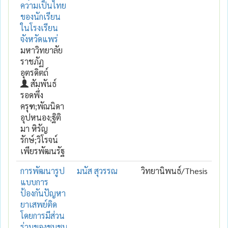
ความเป็นไทย
ของนักเรียน
ในโรงเรียน
จังหวัดแพร่
มหาวิทยาลัย
ราชภัฏ
อุตรดิตถ์
สัมพันธ์
รอดพึ่ง
ครุฑ;พัณนิดา
อุปหนอง;ฐิติ
มา หิรัญ
รักษ์;วิโรจน์
เพียรพัฒนรัฐ
การพัฒนารูป
มนัส สุวรรณ
วิทยานิพนธ์/Thesis
แบบการ
ป้องกันปัญหา
ยาเสพย์ติด
โดยการมีส่วน
ร่วมของชุมชน