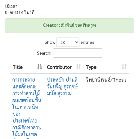
ใช้เวลา
0.068314 วินาที
Creator :
สัมพันธ์ รอดพึ่งครุฑ
Show
entries
Search:
Title
Contributor
Type
การกระจาย
ประหยัด ปานดี
วิทยานิพนธ์/Thesis
และลักษณะ
วันเพ็ญ สุรฤกษ์
การทำสวนไม้
มนัส สุวรรณ
ผลเขตร้อนชื้น
ในภาคเหนือ
ของ
ประเทศไทย :
กรณีศึกษาสวน
ไม้ผลในเขต