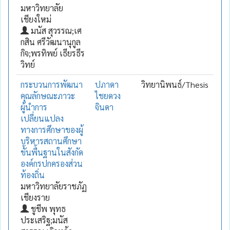
มหาวิทยาลัย
เชียงใหม่
มนัส สุวรรณ;เศ
กสิน ศรีวัฒนานุกูล
กิจ;พรทิพย์ เธียรธีร
วิทย์
กระบวนการพัฒนา
ปภาดา
วิทยานิพนธ์/Thesis
คุณลักษณะภาวะ
ไชยดวง
ผู้นำการ
จินดา
เปลี่ยนแปลง
ทางการศึกษาของผู้
บริหารสถานศึกษา
ขั้นพื้นฐานในสังกัด
องค์กรปกครองส่วน
ท้องถิ่น
มหาวิทยาลัยราชภัฏ
เชียงราย
ชูชีพ พุทธ
ประเสริฐ;มนัส