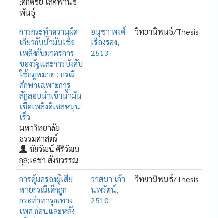
;ศักดิ์ชัย เลิศพานิช
พันธุ์
การกระทำความผิด
อนุชา พงศ์
วิทยานิพนธ์/Thesis
เกี่ยวกับน้ำมันเชื้อ
เรืองรอง,
เพลิงกับมาตรการ
2513-
ของรัฐและการบังคับ
ใช้กฎหมาย : กรณี
ศึกษาเฉพาะการ
ลักลอบนำเข้าน้ำมัน
เชื้อเพลิงดีเซลหมุน
เร็ว
มหาวิทยาลัย
ธรรมศาสตร์
ชัยวัฒน์ ศิริวัฒน
กุล;เดชา สังขวรรณ
การคุ้มครองผู้เสีย
วาสนา เก้า
วิทยานิพนธ์/Thesis
หายกรณีเด็กถูก
นพรัตน์,
กระทำทารุณทาง
2510-
เพศ ก่อนและหลัง