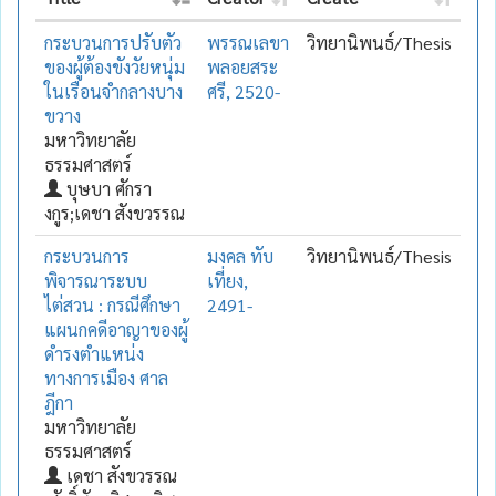
กระบวนการปรับตัว
พรรณเลขา
วิทยานิพนธ์/Thesis
ของผู้ต้องขังวัยหนุ่ม
พลอยสระ
ในเรือนจำกลางบาง
ศรี, 2520-
ขวาง
มหาวิทยาลัย
ธรรมศาสตร์
บุษบา ศักรา
งกูร;เดชา สังขวรรณ
กระบวนการ
มงคล ทับ
วิทยานิพนธ์/Thesis
พิจารณาระบบ
เที่ยง,
ไต่สวน : กรณีศึกษา
2491-
แผนกคดีอาญาของผู้
ดำรงตำแหน่ง
ทางการเมือง ศาล
ฎีกา
มหาวิทยาลัย
ธรรมศาสตร์
เดชา สังขวรรณ