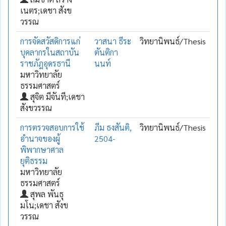
เนตร;เดชา สังข
วรรณ
การจัดสวัสดิการแก่
วาสนา ธีระ
วิทยานิพนธ์/Thesis
บุคลากรในสถาบัน
ตันติกา
ราชภัฎอุดรธานี
นนท์
มหาวิทยาลัย
ธรรมศาสตร์
สุจิต มีจันที;เดชา
สังขวรรณ
การตรวจสอบการใช้
ภีม ธงสันติ,
วิทยานิพนธ์/Thesis
อำนาจของผู้
2504-
พิพากษาศาล
ยุติธรรม
มหาวิทยาลัย
ธรรมศาสตร์
สุพล พันธุ
มโน;เดชา สังข
วรรณ