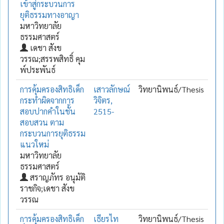
เข้าสู่กระบวนการ
ยุติธรรมทางอาญา
มหาวิทยาลัย
ธรรมศาสตร์
เดชา สังข
วรรณ;สรรพสิทธิ์ คุม
พ์ประพันธ์
การคุ้มครองสิทธิเด็ก
เสาวลักษณ์
วิทยานิพนธ์/Thesis
กระทำผิดจากการ
วิจิตร,
สอบปากคำในชั้น
2515-
สอบสวน ตาม
กระบวนการยุติธรรม
แนวใหม่
มหาวิทยาลัย
ธรรมศาสตร์
สราญภัทร อนุมัติ
ราชกิจ;เดชา สังข
วรรณ
การคุ้มครองสิทธิเด็ก
เธียรไท
วิทยานิพนธ์/Thesis