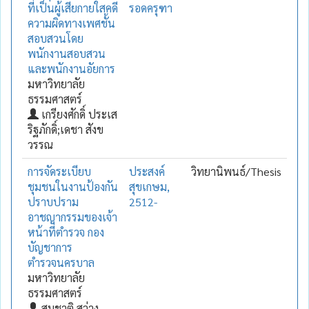
ที่เป็นผู้เสียกายใสคดี
รอดครุฑา
ความผิดทางเพศชั้น
สอบสวนโดย
พนักงานสอบสวน
และพนักงานอัยการ
มหาวิทยาลัย
ธรรมศาสตร์
เกรียงศักดิ์ ประเส
ริฐภักดิ์;เดชา สังข
วรรณ
การจัดระเบียบ
ประสงค์
วิทยานิพนธ์/Thesis
ชุมชนในงานป้องกัน
สุขเกษม,
ปราบปราม
2512-
อาชญากรรมของเจ้า
หน้าที่ตำรวจ กอง
บัญชาการ
ตำรวจนครบาล
มหาวิทยาลัย
ธรรมศาสตร์
สมชาติ สว่าง